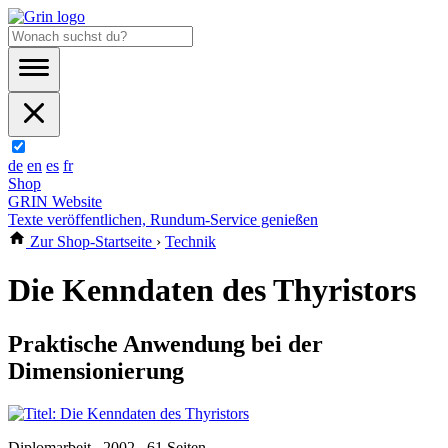
de
en
es
fr
Shop
GRIN Website
Texte veröffentlichen, Rundum-Service genießen
Zur Shop-Startseite
›
Technik
Die Kenndaten des Thyristors
Praktische Anwendung bei der
Dimensionierung
Diplomarbeit , 2002 , 61 Seiten