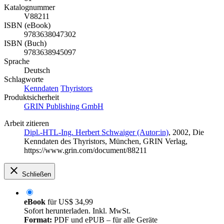
Katalognummer
V88211
ISBN (eBook)
9783638047302
ISBN (Buch)
9783638945097
Sprache
Deutsch
Schlagworte
Kenndaten
Thyristors
Produktsicherheit
GRIN Publishing GmbH
Arbeit zitieren
Dipl.-HTL-Ing. Herbert Schwaiger (Autor:in)
, 2002, Die
Kenndaten des Thyristors, München, GRIN Verlag,
https://www.grin.com/document/88211
Schließen
eBook
für
US$ 34,99
Sofort herunterladen. Inkl. MwSt.
Format:
PDF und ePUB – für alle Geräte