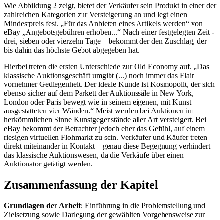
Wie Abbildung 2 zeigt, bietet der Verkäufer sein Produkt in einer der
zahlreichen Kategorien zur Versteigerung an und legt einen
Mindestpreis fest. „Für das Anbieten eines Artikels werden“ von
eBay „Angebotsgebühren erhoben...“ Nach einer festgelegten Zeit -
drei, sieben oder vierzehn Tage – bekommt der den Zuschlag, der
bis dahin das höchste Gebot abgegeben hat.
Hierbei treten die ersten Unterschiede zur Old Economy auf. „Das
klassische Auktionsgeschäft umgibt (...) noch immer das Flair
vornehmer Gediegenheit. Der ideale Kunde ist Kosmopolit, der sich
ebenso sicher auf dem Parkett der Auktionssäle in New York,
London oder Paris bewegt wie in seinem eigenen, mit Kunst
ausgestatteten vier Wänden.“ Meist werden bei Auktionen im
herkömmlichen Sinne Kunstgegenstände aller Art versteigert. Bei
eBay bekommt der Betrachter jedoch eher das Gefühl, auf einem
riesigen virtuellen Flohmarkt zu sein. Verkäufer und Käufer treten
direkt miteinander in Kontakt – genau diese Begegnung verhindert
das klassische Auktionswesen, da die Verkäufe über einen
Auktionator getätigt werden.
Zusammenfassung der Kapitel
Grundlagen der Arbeit:
Einführung in die Problemstellung und
Zielsetzung sowie Darlegung der gewählten Vorgehensweise zur