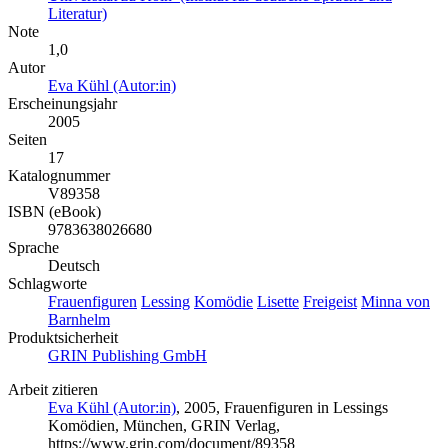
Literatur)
Note
1,0
Autor
Eva Kühl (Autor:in)
Erscheinungsjahr
2005
Seiten
17
Katalognummer
V89358
ISBN (eBook)
9783638026680
Sprache
Deutsch
Schlagworte
Frauenfiguren
Lessing
Komödie
Lisette
Freigeist
Minna von
Barnhelm
Produktsicherheit
GRIN Publishing GmbH
Arbeit zitieren
Eva Kühl (Autor:in)
, 2005, Frauenfiguren in Lessings
Komödien, München, GRIN Verlag,
https://www.grin.com/document/89358