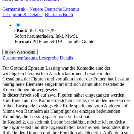
Germanistik - Neuere Deutsche Literatur
Leseprobe & Details
Blick ins Buch
eBook
für
US$ 15,99
Sofort herunterladen. Inkl. MwSt.
Format:
PDF und ePUB – für alle Geräte
In den Warenkorb
Zusammenfassung
Leseprobe
Details
Für Gotthold Ephraim Lessing war die Komödie eine der
wichtigsten literarischen Ausdrucksformen. Gerade in der
Gestaltung der Figuren und vor allem in der der Frauen hat Lessing
häufig neue Elemente eingeführt und sich damit über bestehende
Konventionen hinweggesetzt.
In dieser Arbeit soll auf zwei Figuren näher eingegangen werden:
zum Einen auf das Kammermädchen Lisette, das in den meisten der
frühen Lustspiele Lessings eine Rolle spielt, und zum Anderen auf
Minna von Barnhelm als Hauptfigur der einzigen bedeutenden
Komödie, die Lessing später noch verfasst hat.
In Kapitel 2, das sich mit Lisette beschäftigt, möchte ich zunächst
die Figur selbst und ihre Eigenschaften beschreiben, besonders ihre
Rolle in den Dramen und ihre Funktion als Dienerin. Außerdem soll