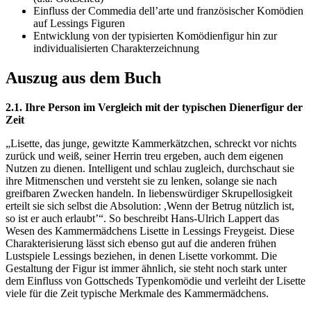
Einfluss der Commedia dell’arte und französischer Komödien
auf Lessings Figuren
Entwicklung von der typisierten Komödienfigur hin zur
individualisierten Charakterzeichnung
Auszug aus dem Buch
2.1. Ihre Person im Vergleich mit der typischen Dienerfigur der
Zeit
„Lisette, das junge, gewitzte Kammerkätzchen, schreckt vor nichts
zurück und weiß, seiner Herrin treu ergeben, auch dem eigenen
Nutzen zu dienen. Intelligent und schlau zugleich, durchschaut sie
ihre Mitmenschen und versteht sie zu lenken, solange sie nach
greifbaren Zwecken handeln. In liebenswürdiger Skrupellosigkeit
erteilt sie sich selbst die Absolution: ,Wenn der Betrug nützlich ist,
so ist er auch erlaubt’“. So beschreibt Hans-Ulrich Lappert das
Wesen des Kammermädchens Lisette in Lessings Freygeist. Diese
Charakterisierung lässt sich ebenso gut auf die anderen frühen
Lustspiele Lessings beziehen, in denen Lisette vorkommt. Die
Gestaltung der Figur ist immer ähnlich, sie steht noch stark unter
dem Einfluss von Gottscheds Typenkomödie und verleiht der Lisette
viele für die Zeit typische Merkmale des Kammermädchens.