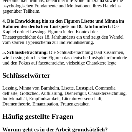
Persönlichkeit Minnas, beleuchtet ihre Rolle im Drama sowie die
psychologischen Fundamente und Motivationen ihres Handelns
gegenüber Tellheim.
4. Die Entwicklung hin zu den Figuren Lisette und Minna im
Rahmen des deutschen Lustspiels im 18. Jahrhundert:
Das
Kapitel ordnet Lessings Figuren in den Kontext der
Theatergeschichte des 18. Jahrhunderts ein und zeigt den Wandel
vom starren Typenschema zur Individualisierung.
5. Schlussbetrachtung:
Die Schlussbetrachtung fasst zusammen,
wie Lessing durch seine Figuren das deutsche Lustspiel reformierte
und den Fokus auf facettenreiche, vielseitige Charaktere legte.
Schlüsselwörter
Lessing, Minna von Barnhelm, Lisette, Lustspiel, Commedia
dell’arte, Gottsched, Aufklärung, Dienerfigur, Charakterzeichnung,
Individualität, Empfindsamkeit, Literaturwissenschaft,
Dramentheorie, Emanzipation, Frauengestalten
Häufig gestellte Fragen
Worum geht es in der Arbeit grundsätzlich?