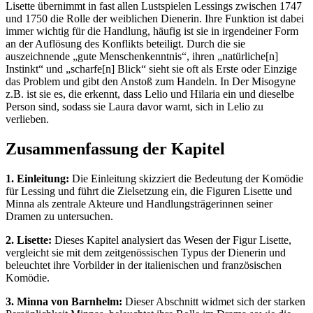
Lisette übernimmt in fast allen Lustspielen Lessings zwischen 1747
und 1750 die Rolle der weiblichen Dienerin. Ihre Funktion ist dabei
immer wichtig für die Handlung, häufig ist sie in irgendeiner Form
an der Auflösung des Konflikts beteiligt. Durch die sie
auszeichnende „gute Menschenkenntnis“, ihren „natürliche[n]
Instinkt“ und „scharfe[n] Blick“ sieht sie oft als Erste oder Einzige
das Problem und gibt den Anstoß zum Handeln. In Der Misogyne
z.B. ist sie es, die erkennt, dass Lelio und Hilaria ein und dieselbe
Person sind, sodass sie Laura davor warnt, sich in Lelio zu
verlieben.
Zusammenfassung der Kapitel
1. Einleitung:
Die Einleitung skizziert die Bedeutung der Komödie
für Lessing und führt die Zielsetzung ein, die Figuren Lisette und
Minna als zentrale Akteure und Handlungsträgerinnen seiner
Dramen zu untersuchen.
2. Lisette:
Dieses Kapitel analysiert das Wesen der Figur Lisette,
vergleicht sie mit dem zeitgenössischen Typus der Dienerin und
beleuchtet ihre Vorbilder in der italienischen und französischen
Komödie.
3. Minna von Barnhelm:
Dieser Abschnitt widmet sich der starken