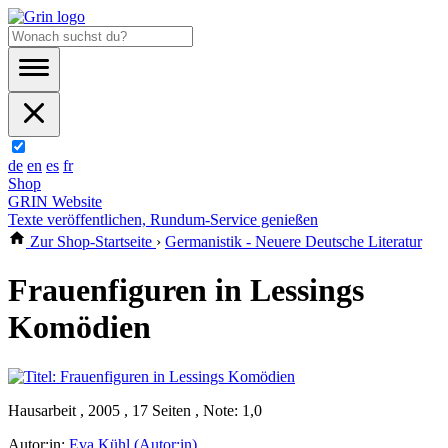
de
en
es
fr
Shop
GRIN Website
Texte veröffentlichen, Rundum-Service genießen
Zur Shop-Startseite
›
Germanistik - Neuere Deutsche Literatur
Frauenfiguren in Lessings
Komödien
Hausarbeit , 2005 , 17 Seiten , Note: 1,0
Autor:in:
Eva Kühl (Autor:in)