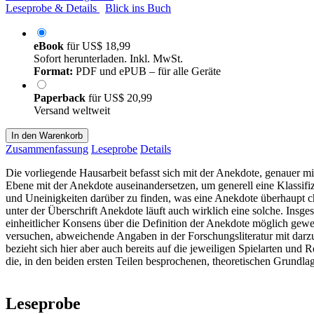
Leseprobe & Details
Blick ins Buch
eBook
für
US$ 18,99
Sofort herunterladen. Inkl. MwSt.
Format:
PDF und ePUB – für alle Geräte
Paperback
für
US$ 20,99
Versand weltweit
In den Warenkorb
Zusammenfassung
Leseprobe
Details
Die vorliegende Hausarbeit befasst sich mit der Anekdote, genauer mit
Ebene mit der Anekdote auseinandersetzen, um generell eine Klassifiz
und Uneinigkeiten darüber zu finden, was eine Anekdote überhaupt chara
unter der Überschrift Anekdote läuft auch wirklich eine solche. Insg
einheitlicher Konsens über die Definition der Anekdote möglich gewes
versuchen, abweichende Angaben in der Forschungsliteratur mit darzu
bezieht sich hier aber auch bereits auf die jeweiligen Spielarten und
die, in den beiden ersten Teilen besprochenen, theoretischen Grundlag
Leseprobe