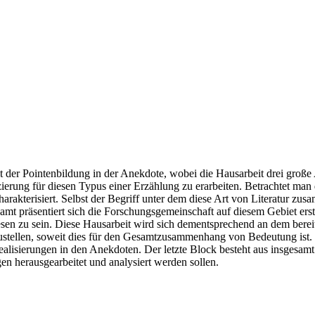
 der Pointenbildung in der Anekdote, wobei die Hausarbeit drei große Ab
ierung für diesen Typus einer Erzählung zu erarbeiten. Betrachtet man d
kterisiert. Selbst der Begriff unter dem diese Art von Literatur zusamm
esamt präsentiert sich die Forschungsgemeinschaft auf diesem Gebiet ers
en zu sein. Diese Hausarbeit wird sich dementsprechend an dem bereits 
stellen, soweit dies für den Gesamtzusammenhang von Bedeutung ist. Der
 Realisierungen in den Anekdoten. Der letzte Block besteht aus insgesam
en herausgearbeitet und analysiert werden sollen.