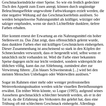
Geschmackseindrücke einer Speise. So wie ein festlich gedeckter
Tisch den Appetit zum Essen anregt, können durch ungünstige
Beleuchtungseffekte ungewohnte Farbwirkungen erzielt werden, die
eine negative Wirkung auf das Geschmackserlebnis auslösen. So
werden beispielsweise Nahrungsmittel als kräftiger, würziger oder
salziger empfunden, wenn sie durch Lichteffekte dunklere, tiefere
Farben erhalten.
Hier kommt erneut der Erwartung an ein Nahrungsmittel ein hoher
Stellenwert zu. Das Zitat zeigt, dass offensichtlich gelernt wurde,
dass dunklere Farben eher mit kräftigen Geschmäckern einhergehen.
Dieser Zusammenhang ist anscheinend so stark in den Köpfen der
Schmeckenden verwurzelt, dass er hergestellt wird, selbst wenn er
tatsächlich nicht vorhanden ist. Wird die Farbe einer bekannten
Speise dagegen nicht nur leicht verändert, sondern widerspricht der
üblichen völlig, kann das zur Ablehnung, zumindest aber zur
Verwirrung führen: „Ein blaues Schweinesteak [...] wird bei den
meisten Menschen Unbehagen oder Widerwillen auslösen.“
Sogar im Rahmen einer mehr oder weniger professionellen
Weinverkostungssituation werden solche visuellen Beeinflussungen
erwähnt. Ein trüber Wein könnte, so Logue (1995), aufgrund seines
Aussehens geschmacklich schlechter beurteilt werden, als er in der
Tat ist, da die Erfahrung des Verkosters ihn gelehrt hat, dass eine
Trübung oft mit schlechtem Geschmack einhergeht. Allerdings