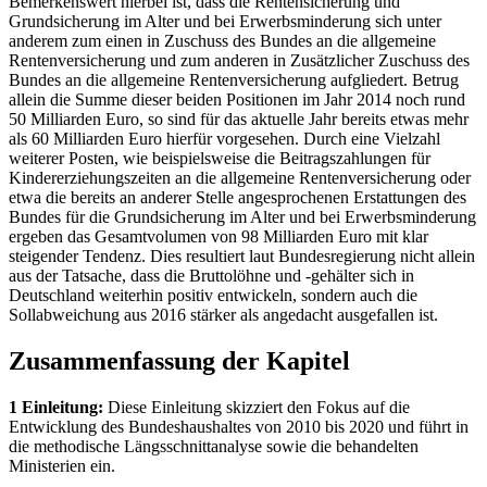
Bemerkenswert hierbei ist, dass die Rentensicherung und
Grundsicherung im Alter und bei Erwerbsminderung sich unter
anderem zum einen in Zuschuss des Bundes an die allgemeine
Rentenversicherung und zum anderen in Zusätzlicher Zuschuss des
Bundes an die allgemeine Rentenversicherung aufgliedert. Betrug
allein die Summe dieser beiden Positionen im Jahr 2014 noch rund
50 Milliarden Euro, so sind für das aktuelle Jahr bereits etwas mehr
als 60 Milliarden Euro hierfür vorgesehen. Durch eine Vielzahl
weiterer Posten, wie beispielsweise die Beitragszahlungen für
Kindererziehungszeiten an die allgemeine Rentenversicherung oder
etwa die bereits an anderer Stelle angesprochenen Erstattungen des
Bundes für die Grundsicherung im Alter und bei Erwerbsminderung
ergeben das Gesamtvolumen von 98 Milliarden Euro mit klar
steigender Tendenz. Dies resultiert laut Bundesregierung nicht allein
aus der Tatsache, dass die Bruttolöhne und -gehälter sich in
Deutschland weiterhin positiv entwickeln, sondern auch die
Sollabweichung aus 2016 stärker als angedacht ausgefallen ist.
Zusammenfassung der Kapitel
1 Einleitung:
Diese Einleitung skizziert den Fokus auf die
Entwicklung des Bundeshaushaltes von 2010 bis 2020 und führt in
die methodische Längsschnittanalyse sowie die behandelten
Ministerien ein.