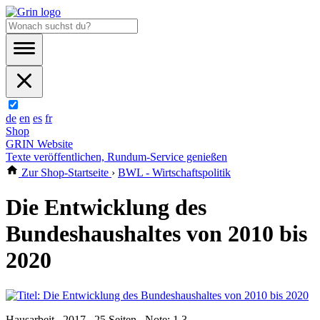
de
en
es
fr
Shop
GRIN Website
Texte veröffentlichen, Rundum-Service genießen
Zur Shop-Startseite
›
BWL - Wirtschaftspolitik
Die Entwicklung des
Bundeshaushaltes von 2010 bis
2020
Hausarbeit , 2017 , 25 Seiten , Note: 1,3