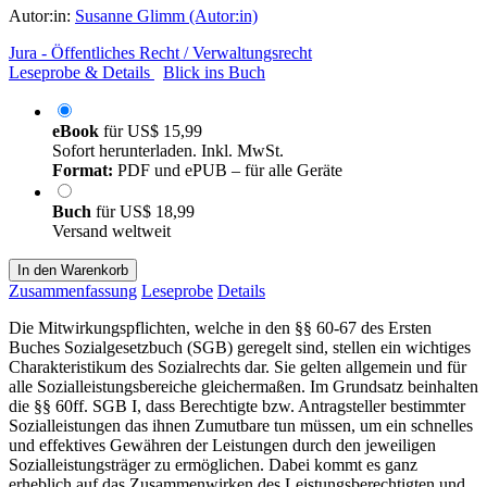
Autor:in:
Susanne Glimm (Autor:in)
Jura - Öffentliches Recht / Verwaltungsrecht
Leseprobe & Details
Blick ins Buch
eBook
für
US$ 15,99
Sofort herunterladen. Inkl. MwSt.
Format:
PDF und ePUB – für alle Geräte
Buch
für
US$ 18,99
Versand weltweit
In den Warenkorb
Zusammenfassung
Leseprobe
Details
Die Mitwirkungspflichten, welche in den §§ 60-67 des Ersten
Buches Sozialgesetzbuch (SGB) geregelt sind, stellen ein wichtiges
Charakteristikum des Sozialrechts dar. Sie gelten allgemein und für
alle Sozialleistungsbereiche gleichermaßen. Im Grundsatz beinhalten
die §§ 60ff. SGB I, dass Berechtigte bzw. Antragsteller bestimmter
Sozialleistungen das ihnen Zumutbare tun müssen, um ein schnelles
und effektives Gewähren der Leistungen durch den jeweiligen
Sozialleistungsträger zu ermöglichen. Dabei kommt es ganz
erheblich auf das Zusammenwirken des Leistungsberechtigten und