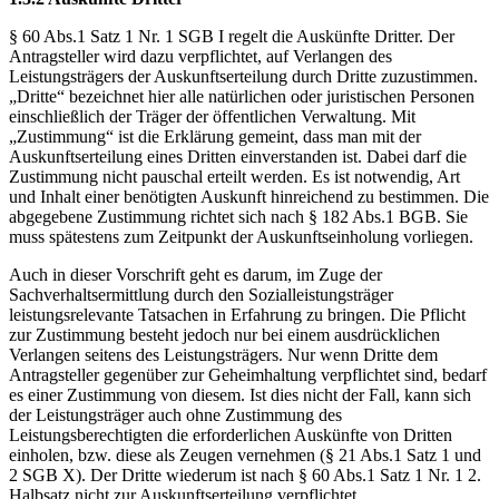
§ 60 Abs.1 Satz 1 Nr. 1 SGB I regelt die Auskünfte Dritter. Der
Antragsteller wird dazu verpflichtet, auf Verlangen des
Leistungsträgers der Auskunftserteilung durch Dritte zuzustimmen.
„Dritte“ bezeichnet hier alle natürlichen oder juristischen Personen
einschließlich der Träger der öffentlichen Verwaltung. Mit
„Zustimmung“ ist die Erklärung gemeint, dass man mit der
Auskunftserteilung eines Dritten einverstanden ist. Dabei darf die
Zustimmung nicht pauschal erteilt werden. Es ist notwendig, Art
und Inhalt einer benötigten Auskunft hinreichend zu bestimmen. Die
abgegebene Zustimmung richtet sich nach § 182 Abs.1 BGB. Sie
muss spätestens zum Zeitpunkt der Auskunftseinholung vorliegen.
Auch in dieser Vorschrift geht es darum, im Zuge der
Sachverhaltsermittlung durch den Sozialleistungsträger
leistungsrelevante Tatsachen in Erfahrung zu bringen. Die Pflicht
zur Zustimmung besteht jedoch nur bei einem ausdrücklichen
Verlangen seitens des Leistungsträgers. Nur wenn Dritte dem
Antragsteller gegenüber zur Geheimhaltung verpflichtet sind, bedarf
es einer Zustimmung von diesem. Ist dies nicht der Fall, kann sich
der Leistungsträger auch ohne Zustimmung des
Leistungsberechtigten die erforderlichen Auskünfte von Dritten
einholen, bzw. diese als Zeugen vernehmen (§ 21 Abs.1 Satz 1 und
2 SGB X). Der Dritte wiederum ist nach § 60 Abs.1 Satz 1 Nr. 1 2.
Halbsatz nicht zur Auskunftserteilung verpflichtet.