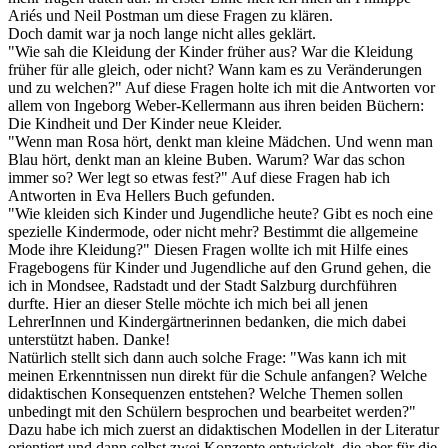
Ariés und Neil Postman um diese Fragen zu klären.
Doch damit war ja noch lange nicht alles geklärt.
"Wie sah die Kleidung der Kinder früher aus? War die Kleidung
früher für alle gleich, oder nicht? Wann kam es zu Veränderungen
und zu welchen?" Auf diese Fragen holte ich mit die Antworten vor
allem von Ingeborg Weber-Kellermann aus ihren beiden Büchern:
Die Kindheit und Der Kinder neue Kleider.
"Wenn man Rosa hört, denkt man kleine Mädchen. Und wenn man
Blau hört, denkt man an kleine Buben. Warum? War das schon
immer so? Wer legt so etwas fest?" Auf diese Fragen hab ich
Antworten in Eva Hellers Buch gefunden.
"Wie kleiden sich Kinder und Jugendliche heute? Gibt es noch eine
spezielle Kindermode, oder nicht mehr? Bestimmt die allgemeine
Mode ihre Kleidung?" Diesen Fragen wollte ich mit Hilfe eines
Fragebogens für Kinder und Jugendliche auf den Grund gehen, die
ich in Mondsee, Radstadt und der Stadt Salzburg durchführen
durfte. Hier an dieser Stelle möchte ich mich bei all jenen
LehrerInnen und Kindergärtnerinnen bedanken, die mich dabei
unterstützt haben. Danke!
Natürlich stellt sich dann auch solche Frage: "Was kann ich mit
meinen Erkenntnissen nun direkt für die Schule anfangen? Welche
didaktischen Konsequenzen entstehen? Welche Themen sollen
unbedingt mit den Schülern besprochen und bearbeitet werden?"
Dazu habe ich mich zuerst an didaktischen Modellen in der Literatur
orientiert und dann selbst zwei Konzepte entwickelt, die aber für die