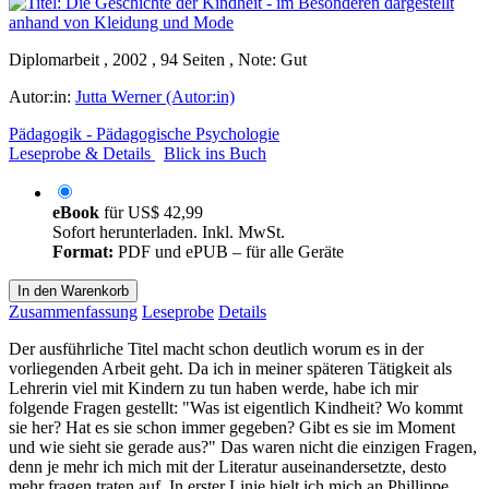
Diplomarbeit , 2002 , 94 Seiten , Note: Gut
Autor:in:
Jutta Werner (Autor:in)
Pädagogik - Pädagogische Psychologie
Leseprobe & Details
Blick ins Buch
eBook
für
US$ 42,99
Sofort herunterladen. Inkl. MwSt.
Format:
PDF und ePUB – für alle Geräte
In den Warenkorb
Zusammenfassung
Leseprobe
Details
Der ausführliche Titel macht schon deutlich worum es in der
vorliegenden Arbeit geht. Da ich in meiner späteren Tätigkeit als
Lehrerin viel mit Kindern zu tun haben werde, habe ich mir
folgende Fragen gestellt: "Was ist eigentlich Kindheit? Wo kommt
sie her? Hat es sie schon immer gegeben? Gibt es sie im Moment
und wie sieht sie gerade aus?" Das waren nicht die einzigen Fragen,
denn je mehr ich mich mit der Literatur auseinandersetzte, desto
mehr fragen traten auf. In erster Linie hielt ich mich an Phillippe