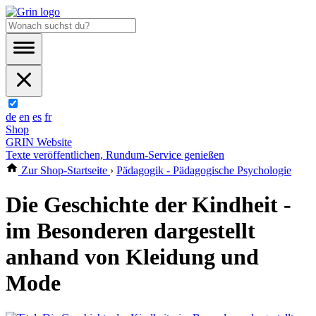
de
en
es
fr
Shop
GRIN Website
Texte veröffentlichen, Rundum-Service genießen
Zur Shop-Startseite
›
Pädagogik - Pädagogische Psychologie
Die Geschichte der Kindheit -
im Besonderen dargestellt
anhand von Kleidung und
Mode