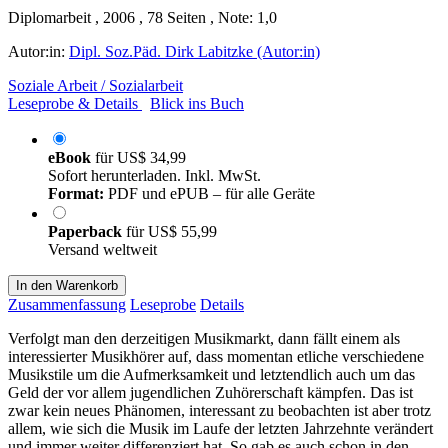
Diplomarbeit , 2006 , 78 Seiten , Note: 1,0
Autor:in:
Dipl. Soz.Päd. Dirk Labitzke (Autor:in)
Soziale Arbeit / Sozialarbeit
Leseprobe & Details
Blick ins Buch
eBook
für
US$ 34,99
Sofort herunterladen. Inkl. MwSt.
Format:
PDF und ePUB – für alle Geräte
Paperback
für
US$ 55,99
Versand weltweit
In den Warenkorb
Zusammenfassung
Leseprobe
Details
Verfolgt man den derzeitigen Musikmarkt, dann fällt einem als
interessierter Musikhörer auf, dass momentan etliche verschiedene
Musikstile um die Aufmerksamkeit und letztendlich auch um das
Geld der vor allem jugendlichen Zuhörerschaft kämpfen. Das ist
zwar kein neues Phänomen, interessant zu beobachten ist aber trotz
allem, wie sich die Musik im Laufe der letzten Jahrzehnte verändert
und immer weiter differenziert hat. So gab es auch schon in den