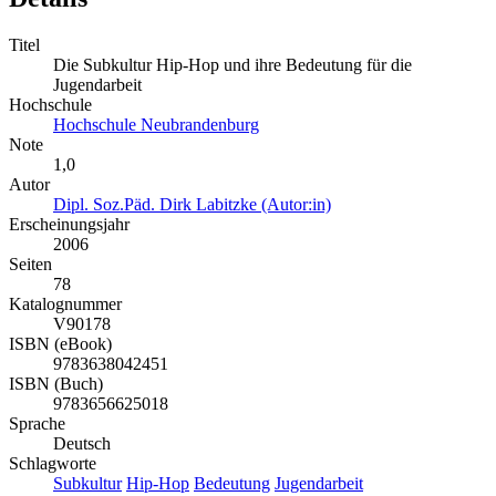
Titel
Die Subkultur Hip-Hop und ihre Bedeutung für die
Jugendarbeit
Hochschule
Hochschule Neubrandenburg
Note
1,0
Autor
Dipl. Soz.Päd. Dirk Labitzke (Autor:in)
Erscheinungsjahr
2006
Seiten
78
Katalognummer
V90178
ISBN (eBook)
9783638042451
ISBN (Buch)
9783656625018
Sprache
Deutsch
Schlagworte
Subkultur
Hip-Hop
Bedeutung
Jugendarbeit