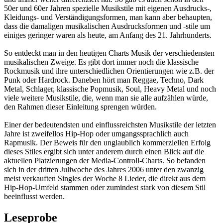
50er und 60er Jahren spezielle Musikstile mit eigenen Ausdrucks-,
Kleidungs- und Verständigungsformen, man kann aber behaupten,
dass die damaligen musikalischen Ausdrucksformen und -stile um
einiges geringer waren als heute, am Anfang des 21. Jahrhunderts.
So entdeckt man in den heutigen Charts Musik der verschiedensten
musikalischen Zweige. Es gibt dort immer noch die klassische
Rockmusik und ihre unterschiedlichen Orientierungen wie z.B. der
Punk oder Hardrock. Daneben hört man Reggae, Techno, Dark
Metal, Schlager, klassische Popmusik, Soul, Heavy Metal und noch
viele weitere Musikstile, die, wenn man sie alle aufzählen würde,
den Rahmen dieser Einleitung sprengen würden.
Einer der bedeutendsten und einflussreichsten Musikstile der letzten
Jahre ist zweifellos Hip-Hop oder umgangssprachlich auch
Rapmusik. Der Beweis für den unglaublich kommerziellen Erfolg
dieses Stiles ergibt sich unter anderem durch einen Blick auf die
aktuellen Platzierungen der Media-Controll-Charts. So befanden
sich in der dritten Juliwoche des Jahres 2006 unter den zwanzig
meist verkauften Singles der Woche 8 Lieder, die direkt aus dem
Hip-Hop-Umfeld stammen oder zumindest stark von diesem Stil
beeinflusst werden.
Leseprobe