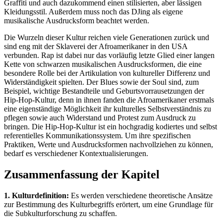
Graffiti und auch dazukommend einen stilisierten, aber lässigen
Kleidungsstil. Außerdem muss noch das DJing als eigene
musikalische Ausdrucksform beachtet werden.
Die Wurzeln dieser Kultur reichen viele Generationen zurück und
sind eng mit der Sklaverei der Afroamerikaner in den USA
verbunden. Rap ist dabei nur das vorläufig letzte Glied einer langen
Kette von schwarzen musikalischen Ausdrucksformen, die eine
besondere Rolle bei der Artikulation von kultureller Differenz und
Widerständigkeit spielten. Der Blues sowie der Soul sind, zum
Beispiel, wichtige Bestandteile und Geburtsvorrausetzungen der
Hip-Hop-Kultur, denn in ihnen fanden die Afroamerikaner erstmals
eine eigenständige Möglichkeit ihr kulturelles Selbstverständnis zu
pflegen sowie auch Widerstand und Protest zum Ausdruck zu
bringen. Die Hip-Hop-Kultur ist ein hochgradig kodiertes und selbst
referentielles Kommunikationssystem. Um ihre spezifischen
Praktiken, Werte und Ausdrucksformen nachvollziehen zu können,
bedarf es verschiedener Kontextualisierungen.
Zusammenfassung der Kapitel
1. Kulturdefinition:
Es werden verschiedene theoretische Ansätze
zur Bestimmung des Kulturbegriffs erörtert, um eine Grundlage für
die Subkulturforschung zu schaffen.