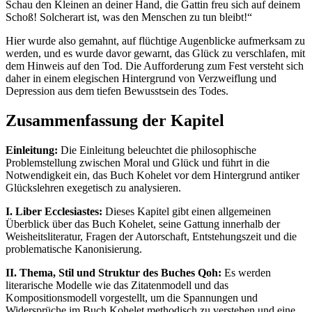
Schau den Kleinen an deiner Hand, die Gattin freu sich auf deinem
Schoß! Solcherart ist, was den Menschen zu tun bleibt!“
Hier wurde also gemahnt, auf flüchtige Augenblicke aufmerksam zu
werden, und es wurde davor gewarnt, das Glück zu verschlafen, mit
dem Hinweis auf den Tod. Die Aufforderung zum Fest versteht sich
daher in einem elegischen Hintergrund von Verzweiflung und
Depression aus dem tiefen Bewusstsein des Todes.
Zusammenfassung der Kapitel
Einleitung:
Die Einleitung beleuchtet die philosophische
Problemstellung zwischen Moral und Glück und führt in die
Notwendigkeit ein, das Buch Kohelet vor dem Hintergrund antiker
Glückslehren exegetisch zu analysieren.
I. Liber Ecclesiastes:
Dieses Kapitel gibt einen allgemeinen
Überblick über das Buch Kohelet, seine Gattung innerhalb der
Weisheitsliteratur, Fragen der Autorschaft, Entstehungszeit und die
problematische Kanonisierung.
II. Thema, Stil und Struktur des Buches Qoh:
Es werden
literarische Modelle wie das Zitatenmodell und das
Kompositionsmodell vorgestellt, um die Spannungen und
Widersprüche im Buch Kohelet methodisch zu verstehen und eine