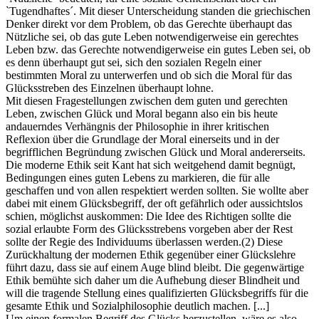
`Tugendhaftes´. Mit dieser Unterscheidung standen die griechischen
Denker direkt vor dem Problem, ob das Gerechte überhaupt das
Nützliche sei, ob das gute Leben notwendigerweise ein gerechtes
Leben bzw. das Gerechte notwendigerweise ein gutes Leben sei, ob
es denn überhaupt gut sei, sich den sozialen Regeln einer
bestimmten Moral zu unterwerfen und ob sich die Moral für das
Glücksstreben des Einzelnen überhaupt lohne.
Mit diesen Fragestellungen zwischen dem guten und gerechten
Leben, zwischen Glück und Moral begann also ein bis heute
andauerndes Verhängnis der Philosophie in ihrer kritischen
Reflexion über die Grundlage der Moral einerseits und in der
begrifflichen Begründung zwischen Glück und Moral andererseits.
Die moderne Ethik seit Kant hat sich weitgehend damit begnügt,
Bedingungen eines guten Lebens zu markieren, die für alle
geschaffen und von allen respektiert werden sollten. Sie wollte aber
dabei mit einem Glücksbegriff, der oft gefährlich oder aussichtslos
schien, möglichst auskommen: Die Idee des Richtigen sollte die
sozial erlaubte Form des Glücksstrebens vorgeben aber der Rest
sollte der Regie des Individuums überlassen werden.(2) Diese
Zurückhaltung der modernen Ethik gegenüber einer Glückslehre
führt dazu, dass sie auf einem Auge blind bleibt. Die gegenwärtige
Ethik bemühte sich daher um die Aufhebung dieser Blindheit und
will die tragende Stellung eines qualifizierten Glücksbegriffs für die
gesamte Ethik und Sozialphilosophie deutlich machen. [...]
Um einen formalen Begriff des Glücks herzustellen, wäre es also