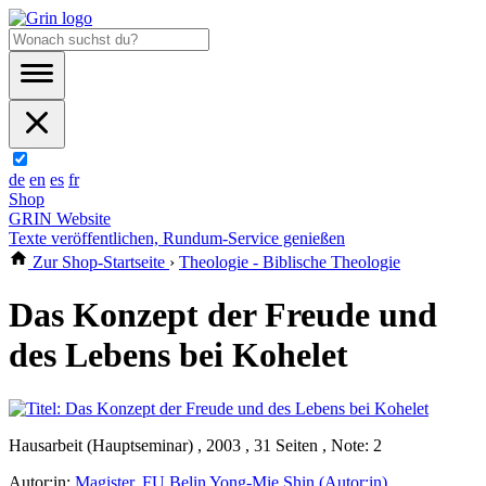
de
en
es
fr
Shop
GRIN Website
Texte veröffentlichen, Rundum-Service genießen
Zur Shop-Startseite
›
Theologie - Biblische Theologie
Das Konzept der Freude und
des Lebens bei Kohelet
Hausarbeit (Hauptseminar) , 2003 , 31 Seiten , Note: 2
Autor:in:
Magister. FU Belin Yong-Mie Shin (Autor:in)