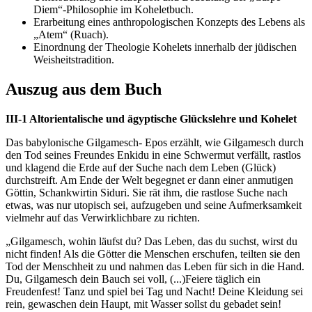
Diem“-Philosophie im Koheletbuch.
Erarbeitung eines anthropologischen Konzepts des Lebens als
„Atem“ (Ruach).
Einordnung der Theologie Kohelets innerhalb der jüdischen
Weisheitstradition.
Auszug aus dem Buch
III-1 Altorientalische und ägyptische Glückslehre und Kohelet
Das babylonische Gilgamesch- Epos erzählt, wie Gilgamesch durch
den Tod seines Freundes Enkidu in eine Schwermut verfällt, rastlos
und klagend die Erde auf der Suche nach dem Leben (Glück)
durchstreift. Am Ende der Welt begegnet er dann einer anmutigen
Göttin, Schankwirtin Siduri. Sie rät ihm, die rastlose Suche nach
etwas, was nur utopisch sei, aufzugeben und seine Aufmerksamkeit
vielmehr auf das Verwirklichbare zu richten.
„Gilgamesch, wohin läufst du? Das Leben, das du suchst, wirst du
nicht finden! Als die Götter die Menschen erschufen, teilten sie den
Tod der Menschheit zu und nahmen das Leben für sich in die Hand.
Du, Gilgamesch dein Bauch sei voll, (...)Feiere täglich ein
Freudenfest! Tanz und spiel bei Tag und Nacht! Deine Kleidung sei
rein, gewaschen dein Haupt, mit Wasser sollst du gebadet sein!