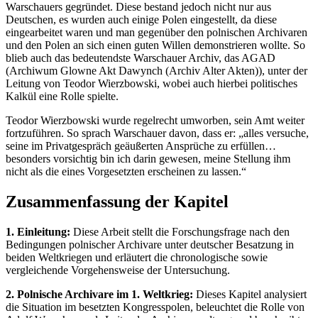
Warschauers gegründet. Diese bestand jedoch nicht nur aus
Deutschen, es wurden auch einige Polen eingestellt, da diese
eingearbeitet waren und man gegenüber den polnischen Archivaren
und den Polen an sich einen guten Willen demonstrieren wollte. So
blieb auch das bedeutendste Warschauer Archiv, das AGAD
(Archiwum Glowne Akt Dawynch (Archiv Alter Akten)), unter der
Leitung von Teodor Wierzbowski, wobei auch hierbei politisches
Kalkül eine Rolle spielte.
Teodor Wierzbowski wurde regelrecht umworben, sein Amt weiter
fortzuführen. So sprach Warschauer davon, dass er: „alles versuche,
seine im Privatgespräch geäußerten Ansprüche zu erfüllen…
besonders vorsichtig bin ich darin gewesen, meine Stellung ihm
nicht als die eines Vorgesetzten erscheinen zu lassen.“
Zusammenfassung der Kapitel
1. Einleitung:
Diese Arbeit stellt die Forschungsfrage nach den
Bedingungen polnischer Archivare unter deutscher Besatzung in
beiden Weltkriegen und erläutert die chronologische sowie
vergleichende Vorgehensweise der Untersuchung.
2. Polnische Archivare im 1. Weltkrieg:
Dieses Kapitel analysiert
die Situation im besetzten Kongresspolen, beleuchtet die Rolle von