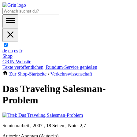
de
en
es
fr
Shop
GRIN Website
Texte veröffentlichen, Rundum-Service genießen
Zur Shop-Startseite
›
Verkehrswissenschaft
Das Traveling Salesman-
Problem
Seminararbeit , 2007 , 18 Seiten , Note: 2,7
Autor:in:
Anonym (Autor:in)