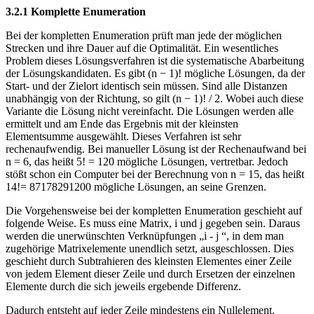
3.2.1 Komplette Enumeration
Bei der kompletten Enumeration prüft man jede der möglichen
Strecken und ihre Dauer auf die Optimalität. Ein wesentliches
Problem dieses Lösungsverfahren ist die systematische Abarbeitung
der Lösungskandidaten. Es gibt (n − 1)! mögliche Lösungen, da der
Start- und der Zielort identisch sein müssen. Sind alle Distanzen
unabhängig von der Richtung, so gilt (n − 1)! / 2. Wobei auch diese
Variante die Lösung nicht vereinfacht. Die Lösungen werden alle
ermittelt und am Ende das Ergebnis mit der kleinsten
Elementsumme ausgewählt. Dieses Verfahren ist sehr
rechenaufwendig. Bei manueller Lösung ist der Rechenaufwand bei
n = 6, das heißt 5! = 120 mögliche Lösungen, vertretbar. Jedoch
stößt schon ein Computer bei der Berechnung von n = 15, das heißt
14!= 87178291200 mögliche Lösungen, an seine Grenzen.
Die Vorgehensweise bei der kompletten Enumeration geschieht auf
folgende Weise. Es muss eine Matrix, i und j gegeben sein. Daraus
werden die unerwünschten Verknüpfungen „i - j “, in dem man
zugehörige Matrixelemente unendlich setzt, ausgeschlossen. Dies
geschieht durch Subtrahieren des kleinsten Elementes einer Zeile
von jedem Element dieser Zeile und durch Ersetzen der einzelnen
Elemente durch die sich jeweils ergebende Differenz.
Dadurch entsteht auf jeder Zeile mindestens ein Nullelement.