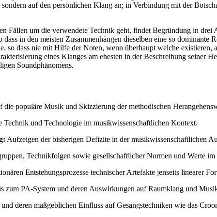
 sondern auf den persönlichen Klang an; in Verbindung mit der Botschaf
ten Fällen um die verwendete Technik geht, findet Begründung in drei 
o dass in den meisten Zusammenhängen dieselben eine so dominante Roll
le, so dass nie mit Hilfe der Noten, wenn überhaupt welche existieren, 
Charakterisierung eines Klanges am ehesten in der Beschreibung seine
eiligen Soundphänomens.
uf die populäre Musik und Skizzierung der methodischen Herangehensw
fe Technik und Technologie im musikwissenschaftlichen Kontext.
g:
Aufzeigen der bisherigen Defizite in der musikwissenschaftlichen A
ruppen, Technikfolgen sowie gesellschaftlicher Normen und Werte im 
nären Entstehungsprozesse technischer Artefakte jenseits linearer Fort
 bis zum PA-System und deren Auswirkungen auf Raumklang und Musik
und deren maßgeblichen Einfluss auf Gesangstechniken wie das Croo