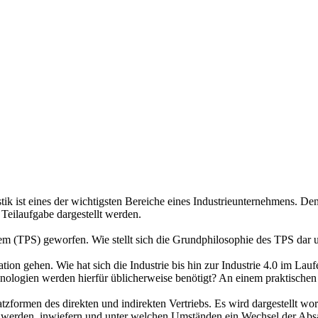
tik ist eines der wichtigsten Bereiche eines Industrieunternehmens. D
Teilaufgabe dargestellt werden.
em (TPS) geworfen. Wie stellt sich die Grundphilosophie des TPS dar
tion gehen. Wie hat sich die Industrie bis hin zur Industrie 4.0 im Lauf
ologien werden hierfür üblicherweise benötigt? An einem praktischen 
satzformen des direkten und indirekten Vertriebs. Es wird dargestellt wo
tet werden, inwiefern und unter welchen Umständen ein Wechsel der Abs