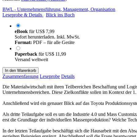
BWL - Unternehmensführung, Management, Organisation
Leseprobe & Details
Blick ins Buch
eBook
für
US$ 7,99
Sofort herunterladen. Inkl. MwSt.
Format:
PDF – für alle Geräte
Paperback
für
US$ 11,99
Versand weltweit
In den Warenkorb
Zusammenfassung
Leseprobe
Details
Die Materialwirtschaft mit ihren Teilbereichen Beschaffung und Logis
Unternehmensbereichen. Diese Zielkonflikte sollen im Kontext der 1. 
Anschließend wird ein genauer Blick auf das Toyota Produktionssyst
Als dritte Teilaufgabe soll es um die Industrie 4.0 und Mass Customiza
erst die Grundlage der individuellen Massenproduktion? Welche Techn
In der letzten Teilaufgabe beschäftigt sich die Hausarbeit mit den Ab
gezielten Beispielen ergänzt. Abschließend soll die Frage beantwor