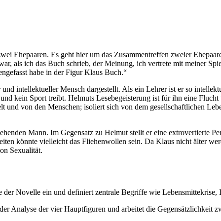
zwei Ehepaaren. Es geht hier um das Zusammentreffen zweier Ehepaare. 
h war, als ich das Buch schrieb, der Meinung, ich vertrete mit meiner S
engefasst habe in der Figur Klaus Buch.“
 intellektueller Mensch dargestellt. Als ein Lehrer ist er so intellektuel
 und kein Sport treibt. Helmuts Lesebegeisterung ist für ihn eine Fluc
elt und von den Menschen; isoliert sich von dem gesellschaftlichen Le
sehenden Mann. Im Gegensatz zu Helmut stellt er eine extrovertierte P
iten könnte vielleicht das Fliehenwollen sein. Da Klaus nicht älter werd
on Sexualität.
 der Novelle ein und definiert zentrale Begriffe wie Lebensmittekrise, 
der Analyse der vier Hauptfiguren und arbeitet die Gegensätzlichkeit 