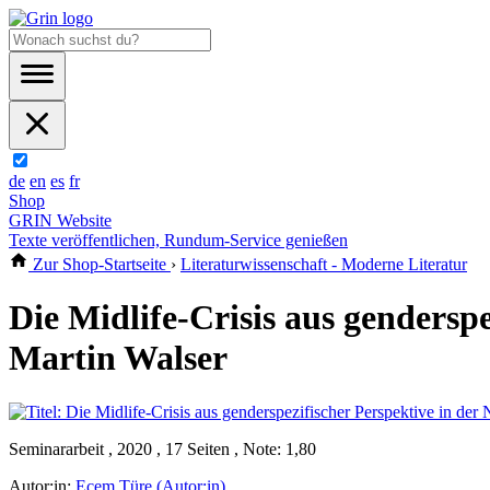
de
en
es
fr
Shop
GRIN Website
Texte veröffentlichen, Rundum-Service genießen
Zur Shop-Startseite
›
Literaturwissenschaft - Moderne Literatur
Die Midlife-Crisis aus genderspe
Martin Walser
Seminararbeit , 2020 , 17 Seiten , Note: 1,80
Autor:in:
Ecem Türe (Autor:in)