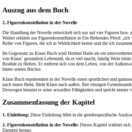
Auszug aus dem Buch
2. Figurenkonstellation in der Novelle
Die Handlung der Novelle entwickelt sich nur auf vier Figuren bzw. 
Walser erklärte zur Figurenkonstellation in Ein fliehendes Pferd: „ic
Reihe von Figuren, die ich in Wirklichkeit kenne und die ich zusamm
Im Gegensatz zu Klaus Buch wird Helmut Halm als ein introvertierter und
von Klaus´ gesundem Lebensstil, da er viel raucht, häufig Wein trinkt
Realität zu fliehen. Er entfernt sich von dem Leben, von der Außenw
hinter seinen Bücher.
Klaus Buch repräsentiert in der Novelle einen sportlichen und gutaus
nach innen flieht, flieht Klaus nach außen. Ihre einzigen Gemeinsamke
Deswegen benutzt er seine sexuellen Fähigkeiten und spricht immer v
Zusammenfassung der Kapitel
1. Einleitung:
Diese Einleitung führt in die genderspezifische Analyse
2. Figurenkonstellation in der Novelle:
Dieses Kapitel widmet sich 
Element heraus.