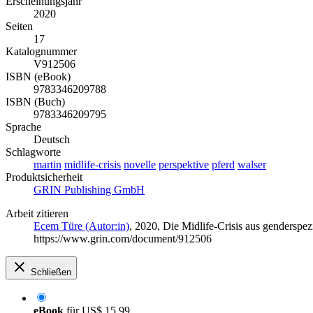
Erscheinungsjahr
2020
Seiten
17
Katalognummer
V912506
ISBN (eBook)
9783346209788
ISBN (Buch)
9783346209795
Sprache
Deutsch
Schlagworte
martin
midlife-crisis
novelle
perspektive
pferd
walser
Produktsicherheit
GRIN Publishing GmbH
Arbeit zitieren
Ecem Türe (Autor:in)
, 2020, Die Midlife-Crisis aus genderspe
https://www.grin.com/document/912506
Schließen
eBook
für
US$ 15,99