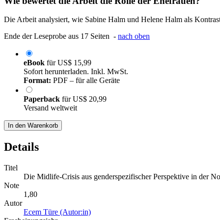
Wie bewertet die Arbeit die Rolle der Ehefrauen?
Die Arbeit analysiert, wie Sabine Halm und Helene Halm als Kontrastf
Ende der Leseprobe aus 17 Seiten -
nach oben
eBook
für
US$ 15,99
Sofort herunterladen. Inkl. MwSt.
Format:
PDF – für alle Geräte
Paperback
für
US$ 20,99
Versand weltweit
In den Warenkorb
Details
Titel
Die Midlife-Crisis aus genderspezifischer Perspektive in der N
Note
1,80
Autor
Ecem Türe (Autor:in)