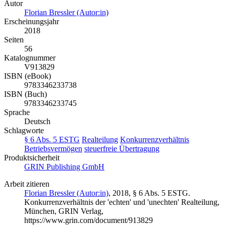
Autor
Florian Bressler (Autor:in)
Erscheinungsjahr
2018
Seiten
56
Katalognummer
V913829
ISBN (eBook)
9783346233738
ISBN (Buch)
9783346233745
Sprache
Deutsch
Schlagworte
§ 6 Abs. 5 ESTG
Realteilung
Konkurrenzverhältnis
Betriebsvermögen
steuerfreie Übertragung
Produktsicherheit
GRIN Publishing GmbH
Arbeit zitieren
Florian Bressler (Autor:in)
, 2018, § 6 Abs. 5 ESTG.
Konkurrenzverhältnis der 'echten' und 'unechten' Realteilung,
München, GRIN Verlag,
https://www.grin.com/document/913829