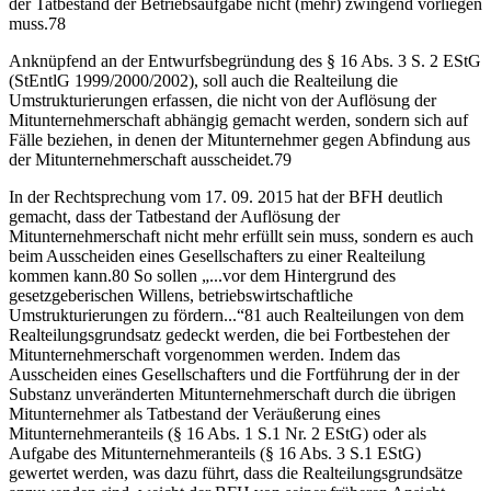
der Tatbestand der Betriebsaufgabe nicht (mehr) zwingend vorliegen
muss.78
Anknüpfend an der Entwurfsbegründung des § 16 Abs. 3 S. 2 EStG
(StEntlG 1999/2000/2002), soll auch die Realteilung die
Umstrukturierungen erfassen, die nicht von der Auflösung der
Mitunternehmerschaft abhängig gemacht werden, sondern sich auf
Fälle beziehen, in denen der Mitunternehmer gegen Abfindung aus
der Mitunternehmerschaft ausscheidet.79
In der Rechtsprechung vom 17. 09. 2015 hat der BFH deutlich
gemacht, dass der Tatbestand der Auflösung der
Mitunternehmerschaft nicht mehr erfüllt sein muss, sondern es auch
beim Ausscheiden eines Gesellschafters zu einer Realteilung
kommen kann.80 So sollen „...vor dem Hintergrund des
gesetzgeberischen Willens, betriebswirtschaftliche
Umstrukturierungen zu fördern...“81 auch Realteilungen von dem
Realteilungsgrundsatz gedeckt werden, die bei Fortbestehen der
Mitunternehmerschaft vorgenommen werden. Indem das
Ausscheiden eines Gesellschafters und die Fortführung der in der
Substanz unveränderten Mitunternehmerschaft durch die übrigen
Mitunternehmer als Tatbestand der Veräußerung eines
Mitunternehmeranteils (§ 16 Abs. 1 S.1 Nr. 2 EStG) oder als
Aufgabe des Mitunternehmeranteils (§ 16 Abs. 3 S.1 EStG)
gewertet werden, was dazu führt, dass die Realteilungsgrundsätze