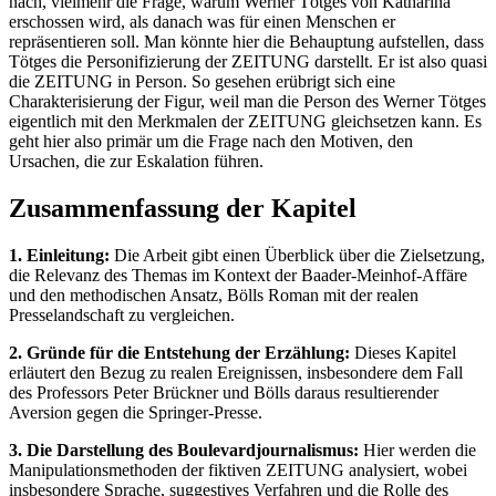
nach, vielmehr die Frage, warum Werner Tötges von Katharina
erschossen wird, als danach was für einen Menschen er
repräsentieren soll. Man könnte hier die Behauptung aufstellen, dass
Tötges die Personifizierung der ZEITUNG darstellt. Er ist also quasi
die ZEITUNG in Person. So gesehen erübrigt sich eine
Charakterisierung der Figur, weil man die Person des Werner Tötges
eigentlich mit den Merkmalen der ZEITUNG gleichsetzen kann. Es
geht hier also primär um die Frage nach den Motiven, den
Ursachen, die zur Eskalation führen.
Zusammenfassung der Kapitel
1. Einleitung:
Die Arbeit gibt einen Überblick über die Zielsetzung,
die Relevanz des Themas im Kontext der Baader-Meinhof-Affäre
und den methodischen Ansatz, Bölls Roman mit der realen
Presselandschaft zu vergleichen.
2. Gründe für die Entstehung der Erzählung:
Dieses Kapitel
erläutert den Bezug zu realen Ereignissen, insbesondere dem Fall
des Professors Peter Brückner und Bölls daraus resultierender
Aversion gegen die Springer-Presse.
3. Die Darstellung des Boulevardjournalismus:
Hier werden die
Manipulationsmethoden der fiktiven ZEITUNG analysiert, wobei
insbesondere Sprache, suggestives Verfahren und die Rolle des