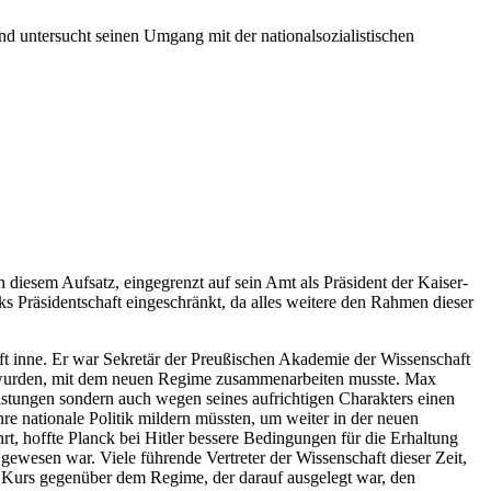
nd untersucht seinen Umgang mit der nationalsozialistischen
iesem Aufsatz, eingegrenzt auf sein Amt als Präsident der Kaiser-
s Präsidentschaft eingeschränkt, da alles weitere den Rahmen dieser
ft inne. Er war Sekretär der Preußischen Akademie der Wissenschaft
ert wurden, mit dem neuen Regime zusammenarbeiten musste. Max
eistungen sondern auch wegen seines aufrichtigen Charakters einen
e nationale Politik mildern müssten, um weiter in der neuen
t, hoffte Planck bei Hitler bessere Bedingungen für die Erhaltung
ewesen war. Viele führende Vertreter der Wissenschaft dieser Zeit,
n Kurs gegenüber dem Regime, der darauf ausgelegt war, den