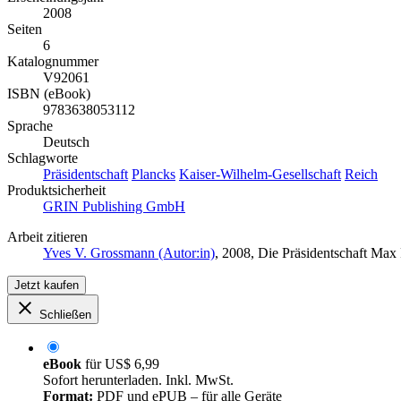
2008
Seiten
6
Katalognummer
V92061
ISBN (eBook)
9783638053112
Sprache
Deutsch
Schlagworte
Präsidentschaft
Plancks
Kaiser-Wilhelm-Gesellschaft
Reich
Produktsicherheit
GRIN Publishing GmbH
Arbeit zitieren
Yves V. Grossmann (Autor:in)
, 2008, Die Präsidentschaft Ma
Jetzt kaufen
Schließen
eBook
für
US$ 6,99
Sofort herunterladen. Inkl. MwSt.
Format:
PDF und ePUB – für alle Geräte