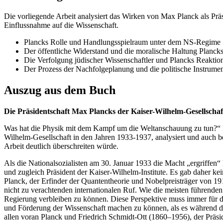
Die vorliegende Arbeit analysiert das Wirken von Max Planck als Präs
Einflussnahme auf die Wissenschaft.
Plancks Rolle und Handlungsspielraum unter dem NS-Regime
Der öffentliche Widerstand und die moralische Haltung Planck
Die Verfolgung jüdischer Wissenschaftler und Plancks Reaktio
Der Prozess der Nachfolgeplanung und die politische Instrumen
Auszug aus dem Buch
Die Präsidentschaft Max Plancks der Kaiser-Wilhelm-Gesellschaf
Was hat die Physik mit dem Kampf um die Weltanschauung zu tun?“ Di
Wilhelm-Gesellschaft in den Jahren 1933-1937, analysiert und auch be
Arbeit deutlich überschreiten würde.
Als die Nationalsozialisten am 30. Januar 1933 die Macht „ergriffen
und zugleich Präsident der Kaiser-Wilhelm-Institute. Es gab daher k
Planck, der Erfinder der Quantentheorie und Nobelpreisträger von 19
nicht zu verachtenden internationalen Ruf. Wie die meisten führende
Regierung verbleiben zu können. Diese Perspektive muss immer für da
und Förderung der Wissenschaft machen zu können, als es während der
allen voran Planck und Friedrich Schmidt-Ott (1860–1956), der Präsi