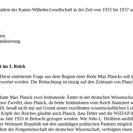
ident der Kaiser-Wilhelm-Gesellschaft in der Zeit von 1933 bis 1937 u
s
nen
talisierung
t im 3. Reich
ese einleitende Frage aus dem Beginn einer Rede Max Plancks soll in d
wertet werden. Die Betrachtung ist einzig auf den Zeitraum von Planck
“ hatte Max Planck zwei bedeutende Ämter in der deutschen Wissenscha
einen Zweifel, dass Planck, da beide Institutionen vom Reich finanzi
18, besaß nicht nur auf Grund seiner exzellenten wissenschaftlichen L
n Köpfe des Reiches glaubte auch Planck, dass Hitler und die NSDAP ihr
s Jahr 1933 in Betracht gezogen werden. Wie John L. Heilbron ausführ
 Weimarer Republik mit den unzähligen politischen Parteien möglich g
dent der Notgemeinschaft der deutschen Wissenschaft, verfolgten eine