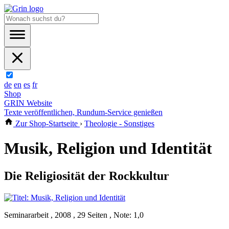
de
en
es
fr
Shop
GRIN Website
Texte veröffentlichen, Rundum-Service genießen
Zur Shop-Startseite
›
Theologie - Sonstiges
Musik, Religion und Identität
Die Religiosität der Rockkultur
Seminararbeit , 2008 , 29 Seiten , Note: 1,0