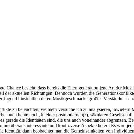
tigte Chance besteht, dass bereits die Elterngeneration jene Art der Mus
il der aktuellen Richtungen. Dennoch wurden die Generationskonflikt
er Jugend hinsichtlich deren Musikgeschmacks größtes Verständnis s
nflikte zu beleuchten; vielmehr versuche ich zu analysieren, inwiefern 
erbei auch heute noch, in einer postmodernen(?), säkularen Gesellschaft
s gerade die Identitäten sind, die uns auch voneinander abgrenzen. B
tentum überaus interessante und kontroverse Aspekte liefert. Es wird j
le Identität, dann beobachtet man die Gemeinsamkeiten von Individuen