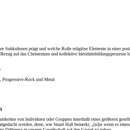
hre Subkulturen prägt und welche Rolle religiöse Elemente in einer pos
ezug auf das Christentum und kollektive Identitätsbildungsprozesse bi
s
, Progressive-Rock und Metal
ft
amkeiten von Individuen oder Gruppen innerhalb eines größeren gesells
mitgedacht werden, denn, wie Stuart Hall bemerkt, „[n]ur wenn es eine
er Differenz in unserer Gesellschaft auf den Grund zu gehen.