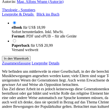
Autor:in:
Mag. Alfons Wrann (Autor:in)
Theologie - Sonstiges
Leseprobe & Details
Blick ins Buch
eBook
für
US$ 18,99
Sofort herunterladen. Inkl. MwSt.
Format:
PDF und ePUB – für alle Geräte
Paperback
für
US$ 20,99
Versand weltweit
In den Warenkorb
Zusammenfassung
Leseprobe
Details
Wir befinden uns mittlerweile in einer Gesellschaft, in der die berech
Musikbewegungen angesehen werden kann; viele Eltern sind sogar Te
ureigensten Wesen der Generationen liegt. Auch wenn Erwachsene d
gewisser Art und Weise als Opposition betrachten.
Das Ziel dieser Arbeit ist es jedoch keineswegs diese Generationenko
beeinflusst oder gar bildet und welche Rolle das religiöse Element hi
eine oder andere Weise automatisch zur Sprache kommen müssen, da e
auch weil ich denke, dass sie speziell in Bezug auf das Thema Chris
andere Bewegungen der Populärkultur gelten. Betrachtet man kulturel