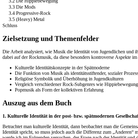
3.2 Die Hippiebewegung
3.3 Die Mods
3.4 Progressive-Rock
3.5 (Heavy) Metal
Schluss
Zielsetzung und Themenfelder
Die Arbeit analysiert, wie Musik die Identität von Jugendlichen und i
dabei auf der Rockmusik, da diese besonders kontroverse Aspekte im B
Kulturelle Identitätskonzepte in der Spätmoderne
Die Funktion von Musik als identitätsstiftender, sozialer Prozes
Religiöse Symbolik und Überhöhung in Jugendkulturen
Vergleich verschiedener Rock-Subgenres wie Hippiebewegung
Popmusik als Form der kollektiven Erfahrung
Auszug aus dem Buch
1. Kulturelle Identität in der post- bzw. spätmodernen Gesellscha
Betrachtet man kulturelle Identität, dann beobachtet man die Gemeins
Identität spricht, so muss jedoch auch die Differenz zum „Anderen“ 
werde ich im Folgenden versuchen, der Frage nach der Identität und d