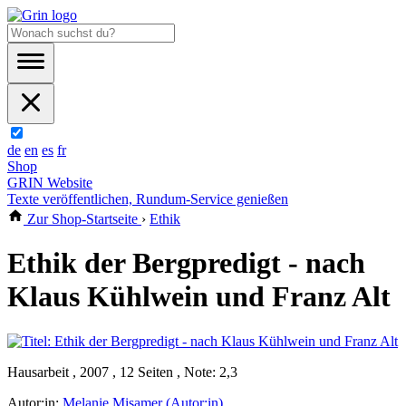
de
en
es
fr
Shop
GRIN Website
Texte veröffentlichen, Rundum-Service genießen
Zur Shop-Startseite
›
Ethik
Ethik der Bergpredigt - nach
Klaus Kühlwein und Franz Alt
Hausarbeit , 2007 , 12 Seiten , Note: 2,3
Autor:in:
Melanie Misamer (Autor:in)