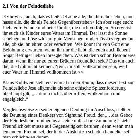
2.1 Von der Feindesliebe
>>Ihr wisst auch, daß es heißt: >Liebe alle, die dir nahe stehen, und
hasse alle, die dir als Feinde Gegenüberstehen< Ich aber sage euch:
Liebt eure Feinde und betet für die, die euch verfolgen. So erweist
ihr euch als Kinder eures Vaters im Himmel. Der lässt die Sonne
scheinen auf böse wie auf gute Menschen, und er lässt es regnen auf
alle, ob sie ihn ehren oder verachten. Wie könnt ihr von Gott eine
Belohnung erwarten, wenn ihr nur die liebt, die euch auch lieben?
Sogar Betrüger lieben ihresgleichen. Was ist denn schon Besonderes
daran, wenn ihr nur zu euren Brüdern freundlich seid? Das tun auch
die, die Gott nicht kennen. Nein, ihr sollt vollkommen sein, weil
euer Vater im Himmel vollkommen ist.<<
Klaus Kühlwein stellt erst einmal in den Raum, dass dieser Text zur
Feindesliebe Jesu allgemein als seine ethische Spitzenforderung
überhaupt gilt, „…durch nichts übertroffen, wolkenhoch und
engelgleich.“
Vergleichsweise zu seiner eigenen Deutung im Anschluss, stellt er
die Deutung eines Denkers vor, Sigmund Freud, der „…das Gebot
der Feindesliebe rundheraus als eine unfassbare Zumutung.“ sieht.
Freundlichkeit müsse auf Gegenseitigkeit beruhen, denn wenn man
jemandem Freund sei, der in der Absicht zu schaden handelte, sei
man schlichtweg dumm.