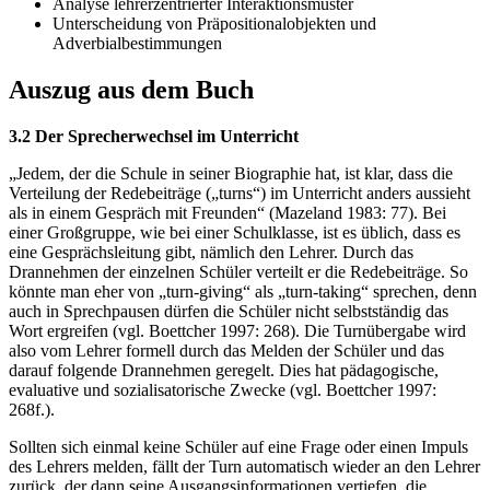
Analyse lehrerzentrierter Interaktionsmuster
Unterscheidung von Präpositionalobjekten und
Adverbialbestimmungen
Auszug aus dem Buch
3.2 Der Sprecherwechsel im Unterricht
„Jedem, der die Schule in seiner Biographie hat, ist klar, dass die
Verteilung der Redebeiträge („turns“) im Unterricht anders aussieht
als in einem Gespräch mit Freunden“ (Mazeland 1983: 77). Bei
einer Großgruppe, wie bei einer Schulklasse, ist es üblich, dass es
eine Gesprächsleitung gibt, nämlich den Lehrer. Durch das
Drannehmen der einzelnen Schüler verteilt er die Redebeiträge. So
könnte man eher von „turn-giving“ als „turn-taking“ sprechen, denn
auch in Sprechpausen dürfen die Schüler nicht selbstständig das
Wort ergreifen (vgl. Boettcher 1997: 268). Die Turnübergabe wird
also vom Lehrer formell durch das Melden der Schüler und das
darauf folgende Drannehmen geregelt. Dies hat pädagogische,
evaluative und sozialisatorische Zwecke (vgl. Boettcher 1997:
268f.).
Sollten sich einmal keine Schüler auf eine Frage oder einen Impuls
des Lehrers melden, fällt der Turn automatisch wieder an den Lehrer
zurück, der dann seine Ausgangsinformationen vertiefen, die