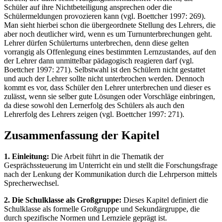
Schüler auf ihre Nichtbeteiligung ansprechen oder die
Schülermeldungen provozieren kann (vgl. Boettcher 1997: 269).
Man sieht hierbei schon die übergeordnete Stellung des Lehrers, die
aber noch deutlicher wird, wenn es um Turnunterbrechungen geht.
Lehrer dürfen Schülerturns unterbrechen, denn diese gelten
vorrangig als Offenlegung eines bestimmten Lernzustandes, auf den
der Lehrer dann unmittelbar pädagogisch reagieren darf (vgl.
Boettcher 1997: 271). Selbstwahl ist den Schülern nicht gestattet
und auch der Lehrer sollte nicht unterbrochen werden. Dennoch
kommt es vor, dass Schüler den Lehrer unterbrechen und dieser es
zulässt, wenn sie selber gute Lösungen oder Vorschläge einbringen,
da diese sowohl den Lernerfolg des Schülers als auch den
Lehrerfolg des Lehrers zeigen (vgl. Boettcher 1997: 271).
Zusammenfassung der Kapitel
1. Einleitung:
Die Arbeit führt in die Thematik der
Gesprächssteuerung im Unterricht ein und stellt die Forschungsfrage
nach der Lenkung der Kommunikation durch die Lehrperson mittels
Sprecherwechsel.
2. Die Schulklasse als Großgruppe:
Dieses Kapitel definiert die
Schulklasse als formelle Großgruppe und Sekundärgruppe, die
durch spezifische Normen und Lernziele geprägt ist.