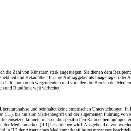
h die Zahl von Künstlern stark angestiegen. Sie dienen dem Rezipiente
liebtheit und Bekanntheit für ihre Auftraggeber als Imageträger oder A
llschaft kaum noch wegzudenken und vor allem im Bereich der Medien, e
hen und Rundfunk weit verbreitet.
ne Literaturanalyse und beinhaltet keine empirischen Untersuchungen. In
(I.1), bis hin zum Markenbegriff und der allgemeinen Führung von Mar
rke einsetzen können, müssen die spezifischen Rahmenbedingungen e
omen der Medienmarken (II.1) beschrieben wird. Ausgehend davon werd
ird in II.2 der Ansatz eines Medienmarkenführungsprozesses beschrieb