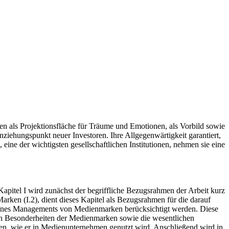
n als Projektionsfläche für Träume und Emotionen, als Vorbild sowie
nziehungspunkt neuer Investoren. Ihre Allgegenwärtigkeit garantiert,
ine der wichtigsten gesellschaftlichen Institutionen, nehmen sie eine
 Kapitel I wird zunächst der begriffliche Bezugsrahmen der Arbeit kurz
ken (I.2), dient dieses Kapitel als Bezugsrahmen für die darauf
ines Managements von Medienmarken berücksichtigt werden. Diese
en Besonderheiten der Medienmarken sowie die wesentlichen
en, wie er in Medienunternehmen genutzt wird. Anschließend wird in