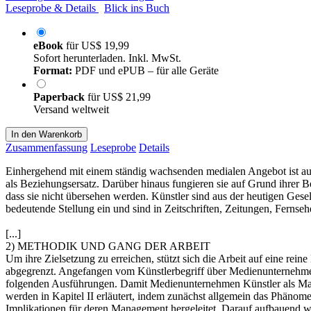
Leseprobe & Details
Blick ins Buch
eBook
für
US$ 19,99
Sofort herunterladen. Inkl. MwSt.
Format:
PDF und ePUB – für alle Geräte
Paperback
für
US$ 21,99
Versand weltweit
In den Warenkorb
Zusammenfassung
Leseprobe
Details
Einhergehend mit einem ständig wachsenden medialen Angebot ist auc
als Beziehungsersatz. Darüber hinaus fungieren sie auf Grund ihrer Be
dass sie nicht übersehen werden. Künstler sind aus der heutigen Gese
bedeutende Stellung ein und sind in Zeitschriften, Zeitungen, Fernse
[...]
2) METHODIK UND GANG DER ARBEIT
Um ihre Zielsetzung zu erreichen, stützt sich die Arbeit auf eine rei
abgegrenzt. Angefangen vom Künstlerbegriff über Medienunternehmen 
folgenden Ausführungen. Damit Medienunternehmen Künstler als Ma
werden in Kapitel II erläutert, indem zunächst allgemein das Phän
Implikationen für deren Management hergeleitet. Darauf aufbauend w