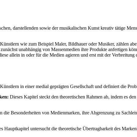
ischen, darstellenden sowie der musikalischen Kunst kreativ tätige Me
nstlern wie zum Beispiel Maler, Bildhauer oder Musiker, zählen aber a
e zunächst unabhängig von Massenmedien ihre Produkte anfertigen könn
iese allein in oder für die Medien agieren und erst mit der Verbreitun
Künstlern in einer medial geprägten Gesellschaft und definiert die Pr
ken:
Dieses Kapitel steckt den theoretischen Rahmen ab, indem es den 
 die Besonderheiten von Medienmarken, ihre Abgrenzung zu Sachleistu
s Hauptkapitel untersucht die theoretische Übertragbarkeit des Marken