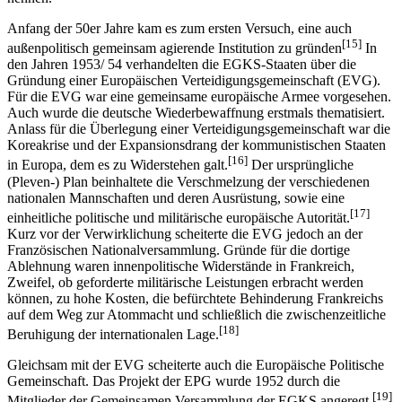
Anfang der 50er Jahre kam es zum ersten Versuch, eine auch
[15]
außenpolitisch gemeinsam agierende Institution zu gründen
In
den Jahren 1953/ 54 verhandelten die EGKS-Staaten über die
Gründung einer Europäischen Verteidigungsgemeinschaft (EVG).
Für die EVG war eine gemeinsame europäische Armee vorgesehen.
Auch wurde die deutsche Wiederbewaffnung erstmals thematisiert.
Anlass für die Überlegung einer Verteidigungsgemeinschaft war die
Koreakrise und der Expansionsdrang der kommunistischen Staaten
[16]
in Europa, dem es zu Widerstehen galt.
Der ursprüngliche
(Pleven-) Plan beinhaltete die Verschmelzung der verschiedenen
nationalen Mannschaften und deren Ausrüstung, sowie eine
[17]
einheitliche politische und militärische europäische Autorität.
Kurz vor der Verwirklichung scheiterte die EVG jedoch an der
Französischen Nationalversammlung. Gründe für die dortige
Ablehnung waren innenpolitische Widerstände in Frankreich,
Zweifel, ob geforderte militärische Leistungen erbracht werden
können, zu hohe Kosten, die befürchtete Behinderung Frankreichs
auf dem Weg zur Atommacht und schließlich die zwischenzeitliche
[18]
Beruhigung der internationalen Lage.
Gleichsam mit der EVG scheiterte auch die Europäische Politische
Gemeinschaft. Das Projekt der EPG wurde 1952 durch die
[19]
Mitglieder der Gemeinsamen Versammlung der EGKS angeregt.