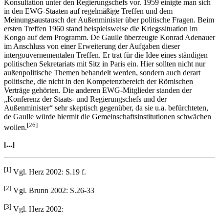
Konsultation unter den Regierungschefs vor. 1959 einigte man sich
in den EWG-Staaten auf regelmäßige Treffen und dem
Meinungsaustausch der Außenminister über politische Fragen. Beim
ersten Treffen 1960 stand beispielsweise die Kriegssituation im
Kongo auf dem Programm. De Gaulle überzeugte Konrad Adenauer
im Anschluss von einer Erweiterung der Aufgaben dieser
intergouvernementalen Treffen. Er trat für die Idee eines ständigen
politischen Sekretariats mit Sitz in Paris ein. Hier sollten nicht nur
außenpolitische Themen behandelt werden, sondern auch derart
politische, die nicht in den Kompetenzbereich der Römischen
Verträge gehörten. Die anderen EWG-Mitglieder standen der
„Konferenz der Staats- und Regierungschefs und der
Außenminister“ sehr skeptisch gegenüber, da sie u.a. befürchteten,
de Gaulle würde hiermit die Gemeinschaftsinstitutionen schwächen
[26]
wollen.
[...]
[1]
Vgl. Herz 2002: S.19 f.
[2]
Vgl. Brunn 2002: S.26-33
[3]
Vgl. Herz 2002: