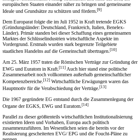
europäischen Staaten einander näher zu bringen und gemeinsame
[9]
Ideale und Grundsätze zu schützen und fördern.
Dem Europarat folgte die im Juli 1952 in Kraft tretende EGKS
(Gründungsländer: Deutschland, Frankreich, Italien, Benelex-
Länder). Primär standen bei dieser Schaffung eines gemeinsamen
Marktes der Schlüsselindustrien wirtschaftliche Aspekte im
Vordergrund. Erstmals wurden stark begrenzte Teilgebiete
[10]
staatlichen Handelns auf die Gemeinschaft übertragen.
Am 25. März 1957 traten die Römischen Verträge zur Gründung der
[11]
EWG und Euratom in Kraft.
Auch hier stand eine politische
Zusammenarbeit noch vollkommen außerhalb gemeinschaftlicher
[12]
Kompetenzbereiche.
Wirtschaftliche Erwägungen waren das
[13]
Hauptmotiv für die Verabschiedung der Verträge.
Die 1967 gegründete EG entstand durch die Zusammenlegung der
[14]
Organe der EGKS, EWG und Euratom.
Parallel zu dieser größtenteils wirtschaftlichen Institutionalisierung
existierten Ideen und Vorhaben, Europa auch politisch
zusammenzuführen. Im Wesentlichen seien die bereits vor der
Realisierung gescheiterten EVG/ EPG und die Foucht-Pläne zu
nennen.