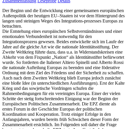
Zusammenfassung
Leseprobe
Details
Der Beginn und die Entwicklung einer gemeinsamen europäischen
Außenpolitik der heutigen EU–Staaten ist vor dem Hintergrund des
langen und steinigen Weges des Integrations-prozesses Europas zu
betrachten.
Die Entstehung eines europäischen Selbstverständnisses und einer
emotionalen Verbundenheit ist notwendig für den
Integrationsprozess gewesen. Beides entwickelte sich im Laufe der
Jahre auf die gleiche Art wie die nationale Identitätsstiftung. Der
Zweite Weltkrieg führte dazu, dass u.a. in Widerstandskreisen eine
Abkehr von dem Fixpunkt „Nation“ als Identitätsstifter befürwortet
wurde. So forderten die Italiener Altiero Spinelli und Alberto Rossi
die nationale Aufteilung Europas zu beenden und eine föderative
Ordnung mit dem Ziel des Friedens und der Sicherheit zu schaffen.
Auch nach dem Zweiten Weltkrieg blieb Europa jedoch zunächst
eine bloße Idee (in unterschiedlichen Ausführungen). Erst der Kalte
Krieg und das sowjetische Vordringen schufen die
Rahmenbedingungen für ein vereinigtes Europa. Einer der vielen
Schritte der stetig fortschreitenden Einigung war der Beginn der
Europäischen Politischen Zusammenarbeit. Die EPZ diente als
erstes Forum in der Geschichte Europas der politischen
Koordination und Kooperation. Trotz einiger Erfolge in den
Anfangsjahren, wurden bereits früh Schwächen dieser Form der
Zusammenarbeit ersichtlich. Im Folgenden soll daher die Frage