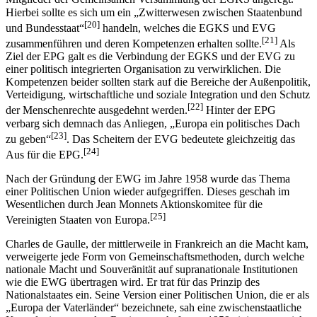
Hierbei sollte es sich um ein „Zwitterwesen zwischen Staatenbund
[20]
und Bundesstaat“
handeln, welches die EGKS und EVG
[21]
zusammenführen und deren Kompetenzen erhalten sollte.
Als
Ziel der EPG galt es die Verbindung der EGKS und der EVG zu
einer politisch integrierten Organisation zu verwirklichen. Die
Kompetenzen beider sollten stark auf die Bereiche der Außenpolitik,
Verteidigung, wirtschaftliche und soziale Integration und den Schutz
[22]
der Menschenrechte ausgedehnt werden.
Hinter der EPG
verbarg sich demnach das Anliegen, „Europa ein politisches Dach
[23]
zu geben“
. Das Scheitern der EVG bedeutete gleichzeitig das
[24]
Aus für die EPG.
Nach der Gründung der EWG im Jahre 1958 wurde das Thema
einer Politischen Union wieder aufgegriffen. Dieses geschah im
Wesentlichen durch Jean Monnets Aktionskomitee für die
[25]
Vereinigten Staaten von Europa.
Charles de Gaulle, der mittlerweile in Frankreich an die Macht kam,
verweigerte jede Form von Gemeinschaftsmethoden, durch welche
nationale Macht und Souveränität auf supranationale Institutionen
wie die EWG übertragen wird. Er trat für das Prinzip des
Nationalstaates ein. Seine Version einer Politischen Union, die er als
„Europa der Vaterländer“ bezeichnete, sah eine zwischenstaatliche