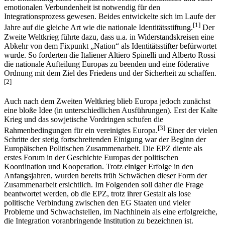
emotionalen Verbundenheit ist notwendig für den
Integrationsprozess gewesen. Beides entwickelte sich im Laufe der
[1]
Jahre auf die gleiche Art wie die nationale Identitätsstiftung.
Der
Zweite Weltkrieg führte dazu, dass u.a. in Widerstandskreisen eine
Abkehr von dem Fixpunkt „Nation“ als Identitätsstifter befürwortet
wurde. So forderten die Italiener Altiero Spinelli und Alberto Rossi
die nationale Aufteilung Europas zu beenden und eine föderative
Ordnung mit dem Ziel des Friedens und der Sicherheit zu schaffen.
[2]
Auch nach dem Zweiten Weltkrieg blieb Europa jedoch zunächst
eine bloße Idee (in unterschiedlichen Ausführungen). Erst der Kalte
Krieg und das sowjetische Vordringen schufen die
[3]
Rahmenbedingungen für ein vereinigtes Europa.
Einer der vielen
Schritte der stetig fortschreitenden Einigung war der Beginn der
Europäischen Politischen Zusammenarbeit. Die EPZ diente als
erstes Forum in der Geschichte Europas der politischen
Koordination und Kooperation. Trotz einiger Erfolge in den
Anfangsjahren, wurden bereits früh Schwächen dieser Form der
Zusammenarbeit ersichtlich. Im Folgenden soll daher die Frage
beantwortet werden, ob die EPZ, trotz ihrer Gestalt als lose
politische Verbindung zwischen den EG Staaten und vieler
Probleme und Schwachstellen, im Nachhinein als eine erfolgreiche,
die Integration voranbringende Institution zu bezeichnen ist.