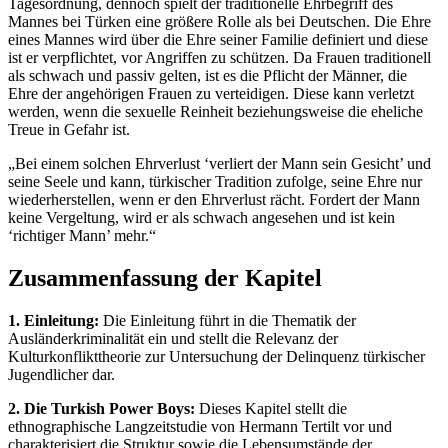
Tagesordnung, dennoch spielt der traditionelle Ehrbegriff des
Mannes bei Türken eine größere Rolle als bei Deutschen. Die Ehre
eines Mannes wird über die Ehre seiner Familie definiert und diese
ist er verpflichtet, vor Angriffen zu schützen. Da Frauen traditionell
als schwach und passiv gelten, ist es die Pflicht der Männer, die
Ehre der angehörigen Frauen zu verteidigen. Diese kann verletzt
werden, wenn die sexuelle Reinheit beziehungsweise die eheliche
Treue in Gefahr ist.
„Bei einem solchen Ehrverlust ‘verliert der Mann sein Gesicht’ und
seine Seele und kann, türkischer Tradition zufolge, seine Ehre nur
wiederherstellen, wenn er den Ehrverlust rächt. Fordert der Mann
keine Vergeltung, wird er als schwach angesehen und ist kein
‘richtiger Mann’ mehr.“
Zusammenfassung der Kapitel
1. Einleitung:
Die Einleitung führt in die Thematik der
Ausländerkriminalität ein und stellt die Relevanz der
Kulturkonflikttheorie zur Untersuchung der Delinquenz türkischer
Jugendlicher dar.
2. Die Turkish Power Boys:
Dieses Kapitel stellt die
ethnographische Langzeitstudie von Hermann Tertilt vor und
charakterisiert die Struktur sowie die Lebensumstände der