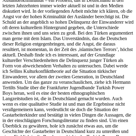
Ausländerkriminalität – ein Problem, das in Deutschland in den
letzten Jahrzehnten immer wieder aktuell ist und in den Medien
diskutiert wird. In der vorliegenden Arbeit möchte ich klären, ob die
Angst vor der hohen Kriminalität der Ausländer berechtigt ist. Die
Schuld an der angeblich so hohen Delinquenz der Einwanderer wird
oft deren kulturellem Hintergrund gegeben, die Unterschiede
zwischen ihnen und uns seien zu groß. Bei den Türken argumentiert
man gerne mit dem Islam. Das Unverständnis, das die Deutschen
dieser Religion entgegenbringen, und die Angst, die daraus
resultiert, ist momentan, in der Zeit des ‚islamischen Terrors’, höchst
aktuell. Deshalb finde ich es interessant, auf der Grundlage
kultureller Verschiedenheiten die Delinquenz junger Türken als
Form von abweichendem Verhalten zu untersuchen. Dabei werde
ich Sellins Kulturkonflikttheorie auf die Situation türkischer
Einwanderer, vor allem der zweiten Generation, in Deutschland
anwenden. Um das ganze zu veranschaulichen, ziehe ich Hermann
Tertilts Studie über die Frankfurter Jugendbande Turkish Power
Boys heran, weil es eine der besten ethnographischen
Langzeitstudien ist, die in Deutschland gemacht wurden. Auch
wenn es eine qualitative Studie ist und man die Ergebnisse nicht
verallgemeinern kann, verdeutlicht sie doch die Situation der
Gastarbeiterkinder und bestätigt in vielen Dingen die Aussagen, die
in der einschlägigen Forschungsliteratur zu finden sind. Um einen
Überblick zu gewähren, hole ich zunächst etwas aus, um die
Geschichte der Gastarbeiter in Deutschland kurz zu umreißen und