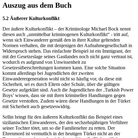
Auszug aus dem Buch
5.2 Äußerer Kulturkonflikt
Der äußere Kulturkonflikt – der Kriminologe Michael Bock nennt
diesen auch „unmittelbar kriminogenen Kulturkonflikt“ - tritt auf,
wenn sich Einwanderer gemäß den in ihrer Kultur geltenden
Normen verhalten, die mit denjenigen der Aufnahmegesellschaft in
Widerspruch stehen. Das einfachste Beispiel ist ein Immigrant, der
mit der Gesetzeslage seines Gastlandes noch nicht ganz vertraut ist,
wodurch es aufgrund von Unwissenheit zu
Gesetzesüberschreitungen kommen kann. Eine solche Situation
kommt allerdings bei Jugendlichen der zweiten
Einwanderergeneration wohl nicht so häufig vor, da diese mit
Sicherheit, sei es durch Eltern oder Schule, über die gültigen
Gesetze aufgeklärt sind. Auch die Jugendlichen der ‚Turkish Power
Boys’ wissen, dass sie mit ihren kriminellen Handlungen gegen
Gesetze verstoßen. Zudem wären diese Handlungen in der Türkei
mit Sicherheit auch gesetzeswidrig.
Sellin bringt für den äußeren Kulturkonflikt das Beispiel eines
sizilianischen Einwanderers, der den sechzehnjährigen Verführer
seiner Tochter tötet, um so die Familienehre zu retten. Der
Ehrenmord ist vermutlich in der heutigen Türkei nicht an der