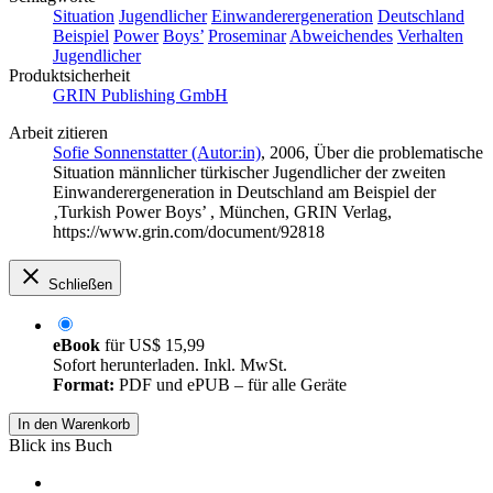
Situation
Jugendlicher
Einwanderergeneration
Deutschland
Beispiel
Power
Boys’
Proseminar
Abweichendes
Verhalten
Jugendlicher
Produktsicherheit
GRIN Publishing GmbH
Arbeit zitieren
Sofie Sonnenstatter (Autor:in)
, 2006, Über die problematische
Situation männlicher türkischer Jugendlicher der zweiten
Einwanderergeneration in Deutschland am Beispiel der
‚Turkish Power Boys’ , München, GRIN Verlag,
https://www.grin.com/document/92818
Schließen
eBook
für
US$ 15,99
Sofort herunterladen. Inkl. MwSt.
Format:
PDF und ePUB – für alle Geräte
In den Warenkorb
Blick ins Buch