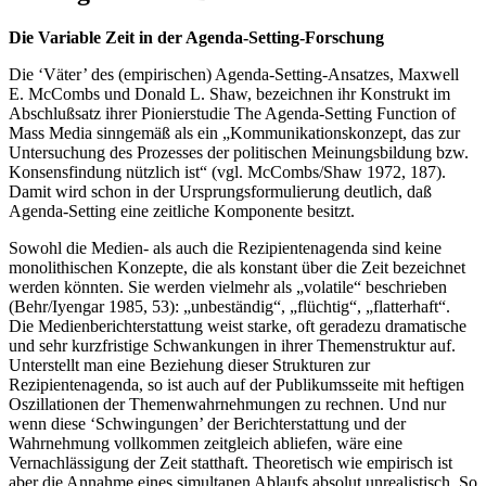
Die Variable Zeit in der Agenda-Setting-Forschung
Die ‘Väter’ des (empirischen) Agenda-Setting-Ansatzes, Maxwell
E. McCombs und Donald L. Shaw, bezeichnen ihr Konstrukt im
Abschlußsatz ihrer Pionierstudie The Agenda-Setting Function of
Mass Media sinngemäß als ein „Kommunikationskonzept, das zur
Untersuchung des Prozesses der politischen Meinungsbildung bzw.
Konsensfindung nützlich ist“ (vgl. McCombs/Shaw 1972, 187).
Damit wird schon in der Ursprungsformulierung deutlich, daß
Agenda-Setting eine zeitliche Komponente besitzt.
Sowohl die Medien- als auch die Rezipientenagenda sind keine
monolithischen Konzepte, die als konstant über die Zeit bezeichnet
werden könnten. Sie werden vielmehr als „volatile“ beschrieben
(Behr/Iyengar 1985, 53): „unbeständig“, „flüchtig“, „flatterhaft“.
Die Medienberichterstattung weist starke, oft geradezu dramatische
und sehr kurzfristige Schwankungen in ihrer Themenstruktur auf.
Unterstellt man eine Beziehung dieser Strukturen zur
Rezipientenagenda, so ist auch auf der Publikumsseite mit heftigen
Oszillationen der Themenwahrnehmungen zu rechnen. Und nur
wenn diese ‘Schwingungen’ der Berichterstattung und der
Wahrnehmung vollkommen zeitgleich abliefen, wäre eine
Vernachlässigung der Zeit statthaft. Theoretisch wie empirisch ist
aber die Annahme eines simultanen Ablaufs absolut unrealistisch. So