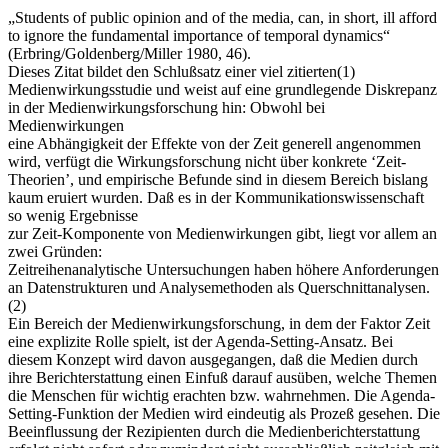
„Students of public opinion and of the media, can, in short, ill afford
to ignore the fundamental importance of temporal dynamics“
(Erbring/Goldenberg/Miller 1980, 46).
Dieses Zitat bildet den Schlußsatz einer viel zitierten(1)
Medienwirkungsstudie und weist auf eine grundlegende Diskrepanz
in der Medienwirkungsforschung hin: Obwohl bei
Medienwirkungen
eine Abhängigkeit der Effekte von der Zeit generell angenommen
wird, verfügt die Wirkungsforschung nicht über konkrete ‘Zeit-
Theorien’, und empirische Befunde sind in diesem Bereich bislang
kaum eruiert wurden. Daß es in der Kommunikationswissenschaft
so wenig Ergebnisse
zur Zeit-Komponente von Medienwirkungen gibt, liegt vor allem an
zwei Gründen:
Zeitreihenanalytische Untersuchungen haben höhere Anforderungen
an Datenstrukturen und Analysemethoden als Querschnittanalysen.
(2)
Ein Bereich der Medienwirkungsforschung, in dem der Faktor Zeit
eine explizite Rolle spielt, ist der Agenda-Setting-Ansatz. Bei
diesem Konzept wird davon ausgegangen, daß die Medien durch
ihre Berichterstattung einen Einfuß darauf ausüben, welche Themen
die Menschen für wichtig erachten bzw. wahrnehmen. Die Agenda-
Setting-Funktion der Medien wird eindeutig als Prozeß gesehen. Die
Beeinflussung der Rezipienten durch die Medienberichterstattung