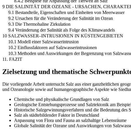
8.4.2 Beispiele für Anpassung der Tierwelt an Salz
9 DIE SALINITÄT DER OZEANE - URSACHEN, CHARAKT
9.1 Bestandteile, Eigenschaften und Einheiten von Meerwasser
9.2 Ursachen für die Veränderung der Salinität im Ozean
9.3 Die Thermohaline Zirkulation
9.4 Veränderung der Salinität als Folge des Klimawandels
10 SALZWASSER–INTRUSIONEN IN KÜSTENGEBIETEN
10.1 Modell einer Salzwasserintrusion
10.2 Einflussfaktoren auf Salzwasserintrusionen
10.3 Methoden und Auswirkungen der Begrenzung von Salzwasser
11. FAZIT
Zielsetzung und thematische Schwerpunkt
Die vorliegende Arbeit untersucht Salz aus einer ganzheitlichen geog
und Ozeanologie sowie auf humangeographische Aspekte wie Siedlung
Chemische und physikalische Grundlagen von Salz
Geologische Entstehungsprozesse und Salztektonik am Beispie
Historische Salzgewinnungsverfahren und die Bedeutung des Sal
Salz als städtebildender Faktor in Deutschland
Anpassung von Flora und Fauna an salzhaltige Lebensräume
Globale Salinität der Ozeane und Auswirkungen von Salzwasse