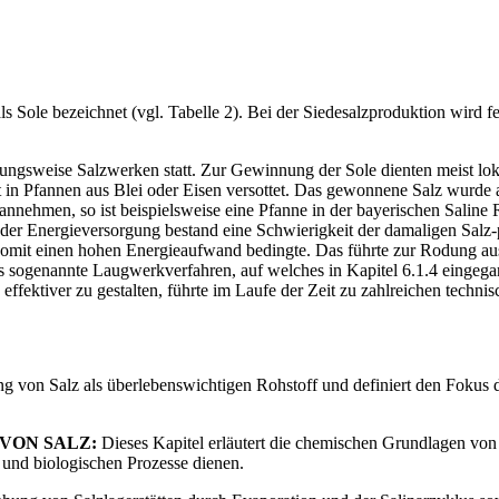
ls Sole bezeichnet (vgl. Tabelle 2). Bei der Siedesalzproduktion wird
hungsweise Salzwerken statt. Zur Gewinnung der Sole dienten meist lok
t in Pfannen aus Blei oder Eisen versottet. Das gewonnene Salz wurde 
nehmen, so ist beispielsweise eine Pfanne in der bayerischen Saline R
n der Energieversorgung bestand eine Schwierigkeit der damaligen Salz-
 somit einen hohen Energieaufwand bedingte. Das führte zur Rodung au
 sogenannte Laugwerkverfahren, auf welches in Kapitel 6.1.4 eingegan
ffektiver zu gestalten, führte im Laufe der Zeit zu zahlreichen techni
ung von Salz als überlebenswichtigen Rohstoff und definiert den Fokus
VON SALZ:
Dieses Kapitel erläutert die chemischen Grundlagen von
n und biologischen Prozesse dienen.