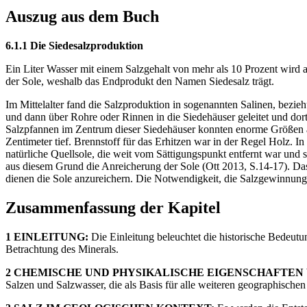
Auszug aus dem Buch
6.1.1 Die Siedesalzproduktion
Ein Liter Wasser mit einem Salzgehalt von mehr als 10 Prozent wird a
der Sole, weshalb das Endprodukt den Namen Siedesalz trägt.
Im Mittelalter fand die Salzproduktion in sogenannten Salinen, bezie
und dann über Rohre oder Rinnen in die Siedehäuser geleitet und dor
Salzpfannen im Zentrum dieser Siedehäuser konnten enorme Größen an
Zentimeter tief. Brennstoff für das Erhitzen war in der Regel Holz. I
natürliche Quellsole, die weit vom Sättigungspunkt entfernt war und
aus diesem Grund die Anreicherung der Sole (Ott 2013, S.14-17). Das
dienen die Sole anzureichern. Die Notwendigkeit, die Salzgewinnung e
Zusammenfassung der Kapitel
1 EINLEITUNG:
Die Einleitung beleuchtet die historische Bedeut
Betrachtung des Minerals.
2 CHEMISCHE UND PHYSIKALISCHE EIGENSCHAFTEN 
Salzen und Salzwasser, die als Basis für alle weiteren geographische