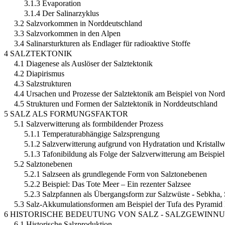
3.1.3 Evaporation
3.1.4 Der Salinarzyklus
3.2 Salzvorkommen in Norddeutschland
3.3 Salzvorkommen in den Alpen
3.4 Salinarsturkturen als Endlager für radioaktive Stoffe
4 SALZTEKTONIK
4.1 Diagenese als Auslöser der Salztektonik
4.2 Diapirismus
4.3 Salzstrukturen
4.4 Ursachen und Prozesse der Salztektonik am Beispiel von Nor
4.5 Strukturen und Formen der Salztektonik in Norddeutschland
5 SALZ ALS FORMUNGSFAKTOR
5.1 Salzverwitterung als formbildender Prozess
5.1.1 Temperaturabhängige Salzsprengung
5.1.2 Salzverwitterung aufgrund von Hydratation und Kristall
5.1.3 Tafonibildung als Folge der Salzverwitterung am Beispiel
5.2 Salztonebenen
5.2.1 Salzseen als grundlegende Form von Salztonebenen
5.2.2 Beispiel: Das Tote Meer – Ein rezenter Salzsee
5.2.3 Salzpfannen als Übergangsform zur Salzwüste - Sebkha, 
5.3 Salz-Akkumulationsformen am Beispiel der Tufa des Pyramid
6 HISTORISCHE BEDEUTUNG VON SALZ - SALZGEWIN
6.1 Historische Salzproduktion