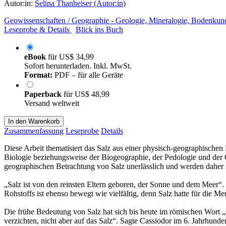
Autor:in:
Selina Thanheiser (Autor:in)
Geowissenschaften / Geographie - Geologie, Mineralogie, Bodenkun
Leseprobe & Details
Blick ins Buch
eBook
für
US$ 34,99
Sofort herunterladen. Inkl. MwSt.
Format:
PDF – für alle Geräte
Paperback
für
US$ 48,99
Versand weltweit
In den Warenkorb
Zusammenfassung
Leseprobe
Details
Diese Arbeit thematisiert das Salz aus einer physisch-geographischen
Biologie beziehungsweise der Biogeographie, der Pedologie und der 
geographischen Betrachtung von Salz unerlässlich und werden daher
„Salz ist von den reinsten Eltern geboren, der Sonne und dem Meer“. 
Rohstoffs ist ebenso bewegt wie vielfältig, denn Salz hatte für die M
Die frühe Bedeutung von Salz hat sich bis heute im römischen Wort „s
verzichten, nicht aber auf das Salz“. Sagte Cassiodor im 6. Jahrhunde