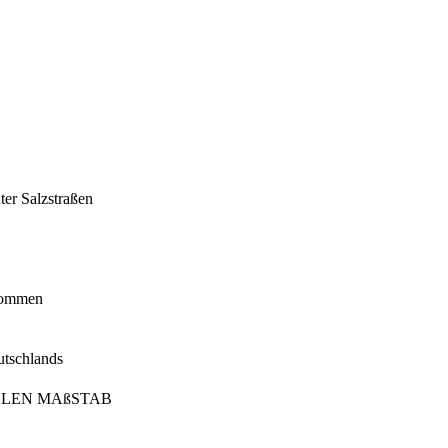
er Salzstraßen
rkommen
utschlands
LEN MAßSTAB