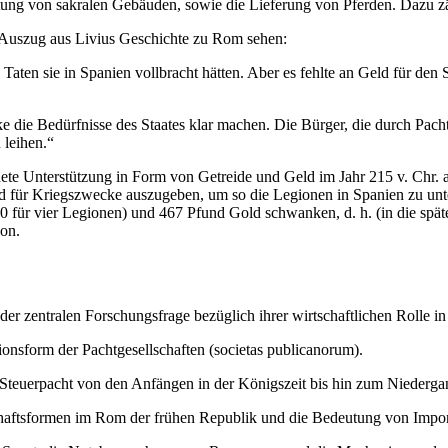
tung von sakralen Gebäuden, sowie die Lieferung von Pferden. Dazu zäh
 Auszug aus Livius Geschichte zu Rom sehen:
ten sie in Spanien vollbracht hätten. Aber es fehlte an Geld für den S
 die Bedürfnisse des Staates klar machen. Die Bürger, die durch Pacht
 leihen.“
endete Unterstützung in Form von Getreide und Geld im Jahr 215 v. Chr. 
old für Kriegszwecke auszugeben, um so die Legionen in Spanien zu unte
50 für vier Legionen) und 467 Pfund Gold schwanken, d. h. (in die 
ion.
der zentralen Forschungsfrage bezüglich ihrer wirtschaftlichen Rolle i
ionsform der Pachtgesellschaften (societas publicanorum).
 Steuerpacht von den Anfängen in der Königszeit bis hin zum Niederg
chaftsformen im Rom der frühen Republik und die Bedeutung von Impor