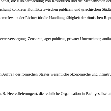
n Senat, die Nutzbarmachung von Ressourcen und die Mechanismen der
chung konkreter Konflikte zwischen publicani und griechischen Städte
emrelevanz der Pächter für die Handlungsfähigkeit der römischen Rep
eresversorgung, Zensoren, ager publicus, privater Unternehmer, antike
ie im Auftrag des römischen Staates wesentliche ökonomische und infras
z.B. Heereslieferungen), die rechtliche Organisation in Pachtgesellsch