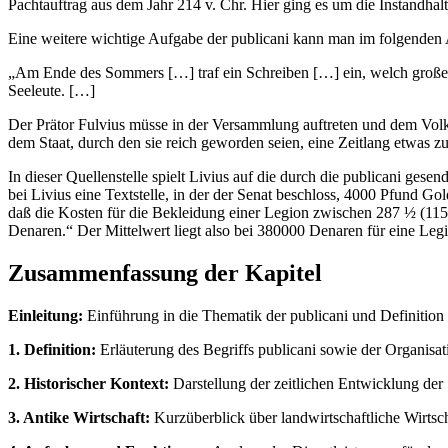
Pachtauftrag aus dem Jahr 214 v. Chr. Hier ging es um die Instandhal
Eine weitere wichtige Aufgabe der publicani kann man im folgenden
„Am Ende des Sommers […] traf ein Schreiben […] ein, welch große Ta
Seeleute. […]
Der Prätor Fulvius müsse in der Versammlung auftreten und dem Volke
dem Staat, durch den sie reich geworden seien, eine Zeitlang etwas zu
In dieser Quellenstelle spielt Livius auf die durch die publicani ges
bei Livius eine Textstelle, in der der Senat beschloss, 4000 Pfund G
daß die Kosten für die Bekleidung einer Legion zwischen 287 ½ (11
Denaren.“ Der Mittelwert liegt also bei 380000 Denaren für eine Leg
Zusammenfassung der Kapitel
Einleitung:
Einführung in die Thematik der publicani und Definition 
1. Definition:
Erläuterung des Begriffs publicani sowie der Organisat
2. Historischer Kontext:
Darstellung der zeitlichen Entwicklung der
3. Antike Wirtschaft:
Kurzüberblick über landwirtschaftliche Wirts