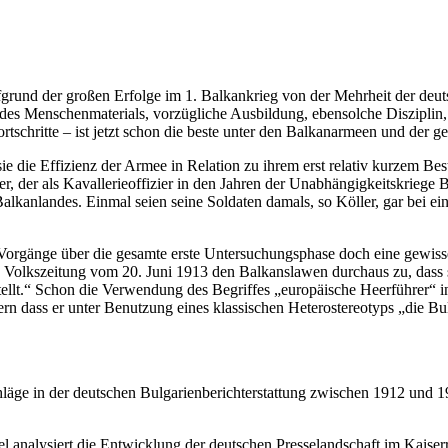
rund der großen Erfolge im 1. Balkankrieg von der Mehrheit der deutsc
g des Menschenmaterials, vorzügliche Ausbildung, ebensolche Disziplin,
schritte – ist jetzt schon die beste unter den Balkanarmeen und der g
sie die Effizienz der Armee in Relation zu ihrem erst relativ kurzem B
er, der als Kavallerieoffizier in den Jahren der Unabhängigkeitskriege
lkanlandes. Einmal seien seine Soldaten damals, so Köller, gar bei ein
r Vorgänge über die gesamte erste Untersuchungsphase doch eine gewi
n Volkszeitung vom 20. Juni 1913 den Balkanslawen durchaus zu, dass si
ellt.“ Schon die Verwendung des Begriffes „europäische Heerführer“ i
rn dass er unter Benutzung eines klassischen Heterostereotyps „die Bu
läge in der deutschen Bulgarienberichterstattung zwischen 1912 und 19
l analysiert die Entwicklung der deutschen Presselandschaft im Kaise