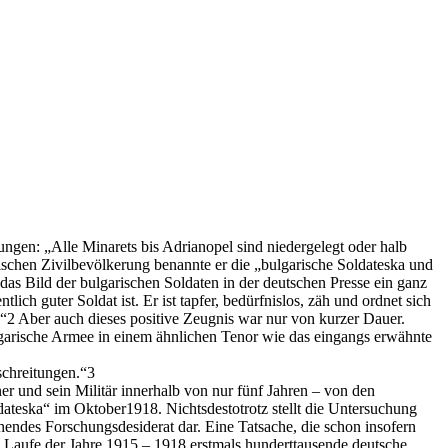
ngen: „Alle Minarets bis Adrianopel sind niedergelegt oder halb
ischen Zivilbevölkerung benannte er die „bulgarische Soldateska und
 das Bild der bulgarischen Soldaten in der deutschen Presse ein ganz
ich guter Soldat ist. Er ist tapfer, bedürfnislos, zäh und ordnet sich
ut.“2 Aber auch dieses positive Zeugnis war nur von kurzer Dauer.
ulgarische Armee in einem ähnlichen Tenor wie das eingangs erwähnte
schreitungen.“3
er und sein Militär innerhalb von nur fünf Jahren – von den
teska“ im Oktober1918. Nichtsdestotrotz stellt die Untersuchung
hendes Forschungsdesiderat dar. Eine Tatsache, die schon insofern
m Laufe der Jahre 1915 – 1918 erstmals hunderttausende deutsche