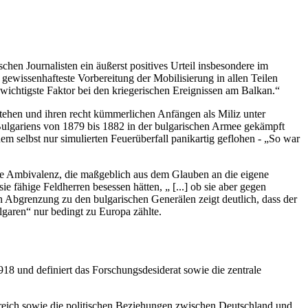
hen Journalisten ein äußerst positives Urteil insbesondere im
 gewissenhafteste Vorbereitung der Mobilisierung in allen Teilen
ewichtigste Faktor bei den kriegerischen Ereignissen am Balkan.“
estehen und ihren recht kümmerlichen Anfängen als Miliz unter
 Bulgariens von 1879 bis 1882 in der bulgarischen Armee gekämpft
em selbst nur simulierten Feuerüberfall panikartig geflohen - „So war
sse Ambivalenz, die maßgeblich aus dem Glauben an die eigene
e fähige Feldherren besessen hätten, „ [...] ob sie aber gegen
n Abgrenzung zu den bulgarischen Generälen zeigt deutlich, dass der
lgaren“ nur bedingt zu Europa zählte.
18 und definiert das Forschungsdesiderat sowie die zentrale
rreich sowie die politischen Beziehungen zwischen Deutschland und