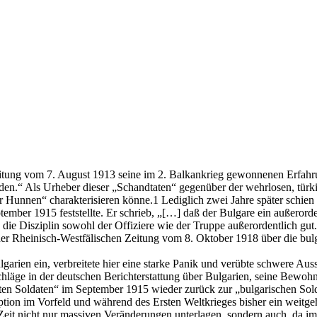
 Zeitung vom 7. August 1913 seine im 2. Balkankrieg gewonnenen Erfahru
rden.“ Als Urheber dieser „Schandtaten“ gegenüber der wehrlosen, türk
her Hunnen“ charakterisieren könne.1 Lediglich zwei Jahre später schien
mber 1915 feststellte. Er schrieb, „[…] daß der Bulgare ein außerordentl
und die Disziplin sowohl der Offiziere wie der Truppe außerordentlich g
in der Rheinisch-Westfälischen Zeitung vom 8. Oktober 1918 über die b
garien ein, verbreitete hier eine starke Panik und verübte schwere Aus
schläge in der deutschen Berichterstattung über Bulgarien, seine Bewohn
en Soldaten“ im September 1915 wieder zurück zur „bulgarischen Solda
ption im Vorfeld und während des Ersten Weltkrieges bisher ein weitge
 Zeit nicht nur massiven Veränderungen unterlagen, sondern auch, da i