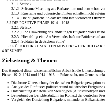
3.1.1 Statistik
3.1.2 „Seltsame Mischung aus Barbarentum und dem schon 
3.1.3 „Russische und bulgarische Flinten schießen nicht aufein
3.1.4 „Die bulgarische Soldateska und ihre viehischen Offizier
3.2 DIE POSITIVE PHASE 1914 – 1918
3.2.1 Statistik
3.2.2 „Eine Umwertung des landläufigen Bulgarienbildes ist n
3.2.3 „Hier drängt eine Art Verwandtschaft zur Brüderschaft au
3.2.4 „Soldaten in deutschem Sinne“
3.3 RÜCKKEHR ZUM ALTEN MUSTER? – DER BULGA
4 RESÜMEE
Zielsetzung & Themen
Das Hauptziel dieser wissenschaftlichen Arbeit ist die Untersuchung
Phasen 1912–1914 und 1914–1918 im Fokus steht, um Gemeinsamkeit
Diachrone Untersuchung der deutschen Bulgarienperzeption z
Analyse des Einflusses politischer und militärischer Ereignisse 
Untersuchung der Rolle von Stereotypen (Autostereotypen und 
Bewertung der Berichterstattung im Kontext der deutschen Pre
Vergleich der Darstellung Bulgariens mit anderen Balkanstaat