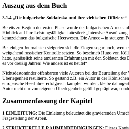
Auszug aus dem Buch
3.1.4 „Die bulgarische Soldateska und ihre viehischen Offiziere“
Bereits zu Beginn der ersten Phase wurde der bulgarischen Armee aufg
Hinblick auf ihre Leistungsfähigkeit attestiert: „Intensive Ausnützun
kennzeichnen das bulgarische Heerwesen. Die Armee – in stetigem Fort
Bei einigen Journalisten steigerten sich die Elogen sogar noch, wenn 
weitgehend russischer Kontrolle setzten. So beschrieb Hugo von Köll
hatte, genüsslich seine amüsanten Erfahrungen mit den Soldaten des Ba
es vor dreißig Jahren! Wie anders ist es heute!“
Nichtsdestominder offenbarten viele Autoren bei der Beurteilung de
Überlegenheit resultierte. So gestand z.B. ein Autor in der Kölnische
europäische Heerführer erfolgreich kämpfen würden, bleibe dahingest
Autor nicht nur vom eigenen Überlegenheitsgefühl geprägt war, sonde
Zusammenfassung der Kapitel
1 EINLEITUNG:
Die Einleitung beleuchtet die gravierenden Umsch
Fragestellung der Arbeit.
2 STRUKTURELLE RAHMENBEDINGUNGEN:
Dieses Kapite