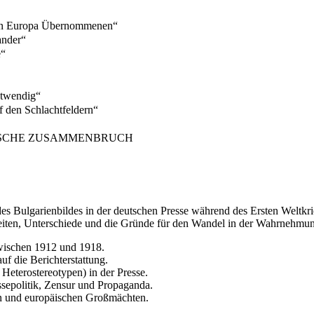
von Europa Übernommenen“
ander“
e“
otwendig“
f den Schlachtfeldern“
RISCHE ZUSAMMENBRUCH
 des Bulgarienbildes in der deutschen Presse während des Ersten Weltk
en, Unterschiede und die Gründe für den Wandel in der Wahrnehmung
wischen 1912 und 1918.
auf die Berichterstattung.
Heterostereotypen) in der Presse.
ssepolitik, Zensur und Propaganda.
en und europäischen Großmächten.