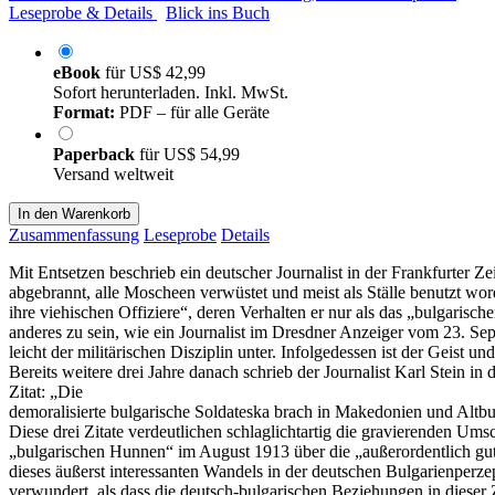
Leseprobe & Details
Blick ins Buch
eBook
für
US$ 42,99
Sofort herunterladen. Inkl. MwSt.
Format:
PDF – für alle Geräte
Paperback
für
US$ 54,99
Versand weltweit
In den Warenkorb
Zusammenfassung
Leseprobe
Details
Mit Entsetzen beschrieb ein deutscher Journalist in der Frankfurter
abgebrannt, alle Moscheen verwüstet und meist als Ställe benutzt wo
ihre viehischen Offiziere“, deren Verhalten er nur als das „bulgarisc
anderes zu sein, wie ein Journalist im Dresdner Anzeiger vom 23. Septe
leicht der militärischen Disziplin unter. Infolgedessen ist der Geist 
Bereits weitere drei Jahre danach schrieb der Journalist Karl Stein 
Zitat: „Die
demoralisierte bulgarische Soldateska brach in Makedonien und Altbul
Diese drei Zitate verdeutlichen schlaglichtartig die gravierenden Um
„bulgarischen Hunnen“ im August 1913 über die „außerordentlich gut
dieses äußerst interessanten Wandels in der deutschen Bulgarienperze
verwundert, als dass die deutsch-bulgarischen Beziehungen in dieser