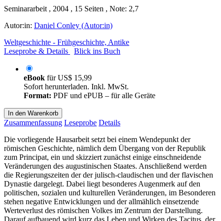
Seminararbeit , 2004 , 15 Seiten , Note: 2,7
Autor:in:
Daniel Conley (Autor:in)
Weltgeschichte - Frühgeschichte, Antike
Leseprobe & Details
Blick ins Buch
eBook
für
US$ 15,99
Sofort herunterladen. Inkl. MwSt.
Format:
PDF und ePUB – für alle Geräte
In den Warenkorb
Zusammenfassung
Leseprobe
Details
Die vorliegende Hausarbeit setzt bei einem Wendepunkt der
römischen Geschichte, nämlich dem Übergang von der Republik
zum Principat, ein und skizziert zunächst einige einschneidende
Veränderungen des augustinischen Staates. Anschließend werden
die Regierungszeiten der der julisch-claudischen und der flavischen
Dynastie dargelegt. Dabei liegt besonderes Augenmerk auf den
politischen, sozialen und kulturellen Veränderungen, im Besonderen
stehen negative Entwicklungen und der allmählich einsetzende
Werteverlust des römischen Volkes im Zentrum der Darstellung.
Darauf aufbauend wird kurz das Leben und Wirken des Tacitus, der