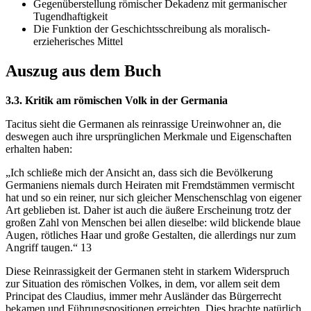
Gegenüberstellung römischer Dekadenz mit germanischer
Tugendhaftigkeit
Die Funktion der Geschichtsschreibung als moralisch-
erzieherisches Mittel
Auszug aus dem Buch
3.3. Kritik am römischen Volk in der Germania
Tacitus sieht die Germanen als reinrassige Ureinwohner an, die
deswegen auch ihre ursprünglichen Merkmale und Eigenschaften
erhalten haben:
„Ich schließe mich der Ansicht an, dass sich die Bevölkerung
Germaniens niemals durch Heiraten mit Fremdstämmen vermischt
hat und so ein reiner, nur sich gleicher Menschenschlag von eigener
Art geblieben ist. Daher ist auch die äußere Erscheinung trotz der
großen Zahl von Menschen bei allen dieselbe: wild blickende blaue
Augen, rötliches Haar und große Gestalten, die allerdings nur zum
Angriff taugen.“ 13
Diese Reinrassigkeit der Germanen steht in starkem Widerspruch
zur Situation des römischen Volkes, in dem, vor allem seit dem
Principat des Claudius, immer mehr Ausländer das Bürgerrecht
bekamen und Führungspositionen erreichten. Dies brachte natürlich