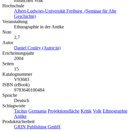
römischen Volk
Hochschule
Albert-Ludwigs-Universität Freiburg (Seminar für Alte
Geschichte)
Veranstaltung
Ethnographie in der Antike
Note
2,7
Autor
Daniel Conley (Autor:in)
Erscheinungsjahr
2004
Seiten
15
Katalognummer
V93683
ISBN (eBook)
9783640100484
Sprache
Deutsch
Schlagworte
Tacitus
Germania
Projektionsfläche
Kritik
Volk
Ethnographie
Antike
Produktsicherheit
GRIN Publishing GmbH