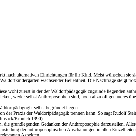
tärkt nach alternativen Einrichtungen für ihr Kind. Meist wünschen sie 
Waldorfkindergärten wachsender Beliebtheit. Die Nachfrage steigt trotz
ese wohl zuerst in der der Waldorfpädagogik zugrunde liegenden anth
schicken, weder selbst Anthroposophen sind, noch allzu oft genaueres 
Waldorfpädagogik selbst begründet liegen.
on der Praxis der Waldorfpädagogik trennen kann. So sagt Rudolf Stei
Bohnsack/Kranich 1990)
hen, die grundlegenden Gedanken der Anthroposophie darzustellen. Alle
 Darstellung der anthroposophischen Anschauungen in allen Einzelheit
 relevanten Aspekten.