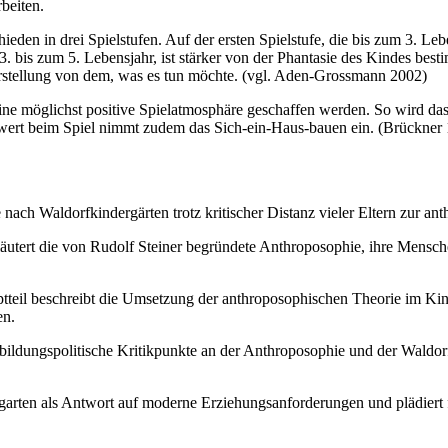
beiten.
ieden in drei Spielstufen. Auf der ersten Spielstufe, die bis zum 3. L
. bis zum 5. Lebensjahr, ist stärker von der Phantasie des Kindes besti
Vorstellung von dem, was es tun möchte. (vgl. Aden-Grossmann 2002)
eine möglichst positive Spielatmosphäre geschaffen werden. So wird
lenwert beim Spiel nimmt zudem das Sich-ein-Haus-bauen ein. (Brückner
 nach Waldorfkindergärten trotz kritischer Distanz vieler Eltern zur 
läutert die von Rudolf Steiner begründete Anthroposophie, ihre Mensc
teil beschreibt die Umsetzung der anthroposophischen Theorie im K
en.
bildungspolitische Kritikpunkte an der Anthroposophie und der Waldorf
arten als Antwort auf moderne Erziehungsanforderungen und plädiert f