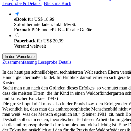
Leseprobe & Details
Blick ins Buch
eBook
für
US$ 18,99
Sofort herunterladen. Inkl. MwSt.
Format:
PDF und ePUB – für alle Geräte
Paperback
für
US$ 20,99
Versand weltweit
In den Warenkorb
Zusammenfassung
Leseprobe
Details
In der heutigen schnelllebigen, technisierten Welt suchen Eltern vers
Hand“ gleichermaßen bildet. Im Hinblick darauf erfreuen sich gerade 
Kosten.
Sucht man nun nach den Gründen dieses Erfolges, so vermutet man di
dass die meisten Eltern, die ihr Kind in einen Waldorfkindergarten 
und kritischer Brückner 1997)
Die große Popularität muss also in der Praxis bzw. den Erfolgen der 
Wesentlich ist, dass man das anthroposophische Menschenbild nicht v
man weiß, was der Mensch eigentlich ist.“ (Steiner 1981, zit. nach 
Deshalb soll es im ersten, theoretischen Teil dieser Arbeit darum ge
da die anthroposophische Lehre komplex und vielschichtig ist. Eine
der Fokus hauptsächlich auf den für die Praxis der Waldorfpädagogik