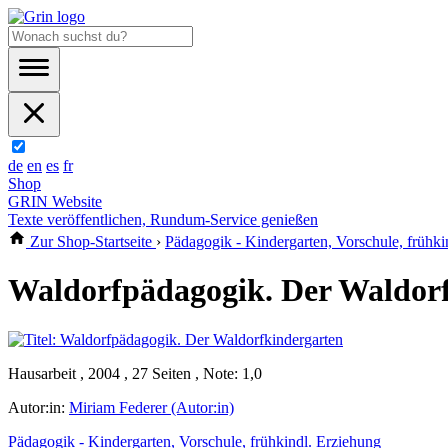
de
en
es
fr
Shop
GRIN Website
Texte veröffentlichen, Rundum-Service genießen
Zur Shop-Startseite
›
Pädagogik - Kindergarten, Vorschule, frühki
Waldorfpädagogik. Der Waldor
Hausarbeit , 2004 , 27 Seiten , Note: 1,0
Autor:in:
Miriam Federer (Autor:in)
Pädagogik - Kindergarten, Vorschule, frühkindl. Erziehung