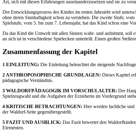
Art, sich mit diesen Erfahrungen auseinanderzusetzen und sie zu verar
Der Entwicklungsprozess des Kindes im ersten Jahrsiebt wird untersch
ohne deren Sinnhaftigkeit schon zu verstehen. Die zweite Stufe, vom 3
Spielstufe, vom 5. bis zum 7. Lebensjahr, hat das Kind schon eine 
Da das Kind die Umwelt mit allen Sinnen wahr- und aufnimmt, soll 
an sich ist in verschiedene Spielecken unterteilt. Einen großen Stel
Zusammenfassung der Kapitel
1 EINLEITUNG:
Die Einleitung beleuchtet die steigende Nachfrage
2 ANTHROPOSOPHISCHE GRUNDLAGEN:
Dieses Kapitel er
pädagogische Verständnis.
3 WALDORFPÄDAGOGIK IM VORSCHULALTER:
Der Haupt
Spielzeugwahl und die Aufgaben der Erzieherin im Vordergrund steh
4 KRITISCHE BETRACHTUNGEN:
Hier werden fachliche und 
der Waldorf-Seite gegenübergestellt.
5 FAZIT UND AUSBLICK:
Das Fazit bewertet den Waldorfkinderg
Elementen.