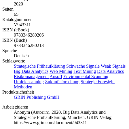
2020
Seiten
65
Katalognummer
V943311
ISBN (eBook)
9783346280206
ISBN (Buch)
9783346280213
Sprache
Deutsch
Schlagworte
Strategische Frühaufklärung
Schwache Signale
Weak Signals
Big Data Analytics
Web Mining
Text Mining
Data Analytics
Risikomanagement
Ansoff
Environmental Scanning
Umfeldscanning
Zukunftsforschung
Strategic Foresight
Methoden
Produktsicherheit
GRIN Publishing GmbH
Arbeit zitieren
Anonym (Autor:in)
, 2020, Big Data Analytics und
Strategische Frühaufklärung, München, GRIN Verlag,
https://www.grin.com/document/943311