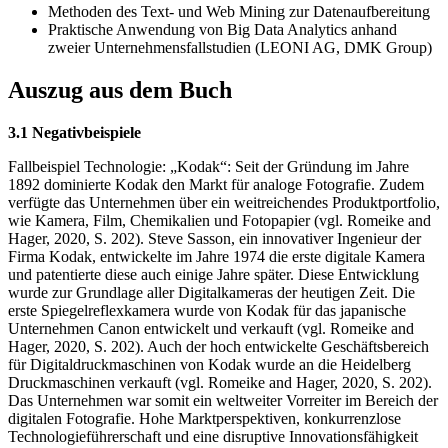
Methoden des Text- und Web Mining zur Datenaufbereitung
Praktische Anwendung von Big Data Analytics anhand
zweier Unternehmensfallstudien (LEONI AG, DMK Group)
Auszug aus dem Buch
3.1 Negativbeispiele
Fallbeispiel Technologie: „Kodak“: Seit der Gründung im Jahre
1892 dominierte Kodak den Markt für analoge Fotografie. Zudem
verfügte das Unternehmen über ein weitreichendes Produktportfolio,
wie Kamera, Film, Chemikalien und Fotopapier (vgl. Romeike and
Hager, 2020, S. 202). Steve Sasson, ein innovativer Ingenieur der
Firma Kodak, entwickelte im Jahre 1974 die erste digitale Kamera
und patentierte diese auch einige Jahre später. Diese Entwicklung
wurde zur Grundlage aller Digitalkameras der heutigen Zeit. Die
erste Spiegelreflexkamera wurde von Kodak für das japanische
Unternehmen Canon entwickelt und verkauft (vgl. Romeike and
Hager, 2020, S. 202). Auch der hoch entwickelte Geschäftsbereich
für Digitaldruckmaschinen von Kodak wurde an die Heidelberg
Druckmaschinen verkauft (vgl. Romeike and Hager, 2020, S. 202).
Das Unternehmen war somit ein weltweiter Vorreiter im Bereich der
digitalen Fotografie. Hohe Marktperspektiven, konkurrenzlose
Technologieführerschaft und eine disruptive Innovationsfähigkeit