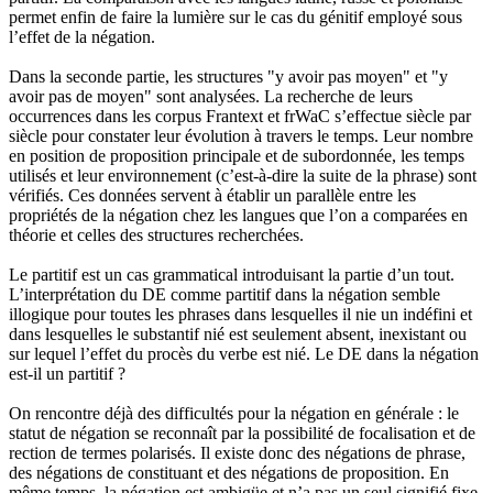
permet enfin de faire la lumière sur le cas du génitif employé sous
l’effet de la négation.
Dans la seconde partie, les structures "y avoir pas moyen" et "y
avoir pas de moyen" sont analysées. La recherche de leurs
occurrences dans les corpus Frantext et frWaC s’effectue siècle par
siècle pour constater leur évolution à travers le temps. Leur nombre
en position de proposition principale et de subordonnée, les temps
utilisés et leur environnement (c’est-à-dire la suite de la phrase) sont
vérifiés. Ces données servent à établir un parallèle entre les
propriétés de la négation chez les langues que l’on a comparées en
théorie et celles des structures recherchées.
Le partitif est un cas grammatical introduisant la partie d’un tout.
L’interprétation du DE comme partitif dans la négation semble
illogique pour toutes les phrases dans lesquelles il nie un indéfini et
dans lesquelles le substantif nié est seulement absent, inexistant ou
sur lequel l’effet du procès du verbe est nié. Le DE dans la négation
est-il un partitif ?
On rencontre déjà des difficultés pour la négation en générale : le
statut de négation se reconnaît par la possibilité de focalisation et de
rection de termes polarisés. Il existe donc des négations de phrase,
des négations de constituant et des négations de proposition. En
même temps, la négation est ambigüe et n’a pas un seul signifié fixe