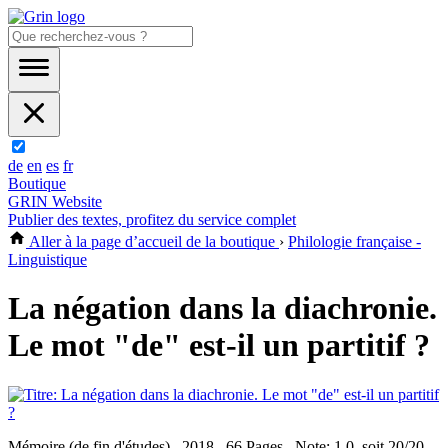
de
en
es
fr
Boutique
GRIN Website
Publier des textes, profitez du service complet
Aller à la page d’accueil de la boutique
›
Philologie française -
Linguistique
La négation dans la diachronie.
Le mot "de" est-il un partitif ?
Mémoire (de fin d'études) , 2018 , 66 Pages , Note: 1,0, soit 20/20