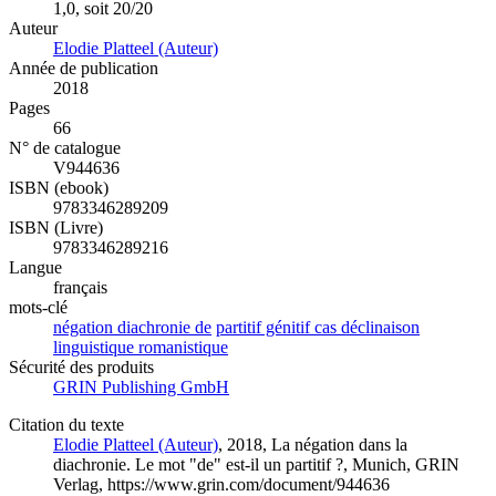
1,0, soit 20/20
Auteur
Elodie Platteel (Auteur)
Année de publication
2018
Pages
66
N° de catalogue
V944636
ISBN (ebook)
9783346289209
ISBN (Livre)
9783346289216
Langue
français
mots-clé
négation diachronie de
partitif génitif cas déclinaison
linguistique romanistique
Sécurité des produits
GRIN Publishing GmbH
Citation du texte
Elodie Platteel (Auteur)
, 2018, La négation dans la
diachronie. Le mot "de" est-il un partitif ?, Munich, GRIN
Verlag, https://www.grin.com/document/944636