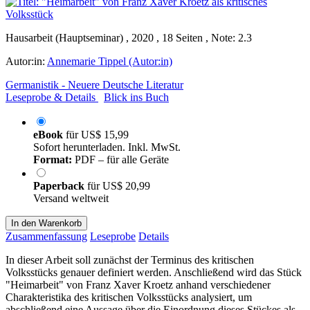
Hausarbeit (Hauptseminar) , 2020 , 18 Seiten , Note: 2.3
Autor:in:
Annemarie Tippel (Autor:in)
Germanistik - Neuere Deutsche Literatur
Leseprobe & Details
Blick ins Buch
eBook
für
US$ 15,99
Sofort herunterladen. Inkl. MwSt.
Format:
PDF – für alle Geräte
Paperback
für
US$ 20,99
Versand weltweit
In den Warenkorb
Zusammenfassung
Leseprobe
Details
In dieser Arbeit soll zunächst der Terminus des kritischen
Volksstücks genauer definiert werden. Anschließend wird das Stück
"Heimarbeit" von Franz Xaver Kroetz anhand verschiedener
Charakteristika des kritischen Volksstücks analysiert, um
abschließend eine Aussage über die Einordnung dieses Stückes als