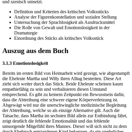
und szenisch umsetzt.
Definition und Kriterien des kritischen Volksstücks
Analyse der Figurenkonstellation und sozialen Stellung
Untersuchung der Sprachlosigkeit als Ausdrucksmittel
Die Rolle von Gewalt und Emotionslosigkeit in der
Dramaturgie
Einordnung des Stücks als kritisches Volksstück
Auszug aus dem Buch
3.1.3 Emotionslosigkeit
Bereits im ersten Bild von Heimarbeit wird gezeigt, wie abgestumpft
die Eheleute Martha und Willy ihren Alltag bestreiten. Diese Art
zieht sich weiter durch das Stück. Beide Eheleute scheinen kaum
empathiefähig zu sein und verbalisieren diesen Umstand
entsprechend. Es gibt zu keinem Zeitpunkt ein Bewusstsein dafür,
dass die Abtreibung eine schwere eigene Körperverletzung ist.
Abgewägt wird nur die unerschwingliche medizinische Begleitung
der Abtreibung, welche so als einzige Alternative gilt. Auch die
Tatsache, dass Martha im sechsten Bild allein zur Entbindung fährt,
zeigt deutlich die fehlende Emotionalität und das fehlende
umsorgende Mitgefühl ihres Mannes. Dieser will sich nicht zu dem
durch Ehebruch entstandenen Kind bekennen, da ein uneheliches