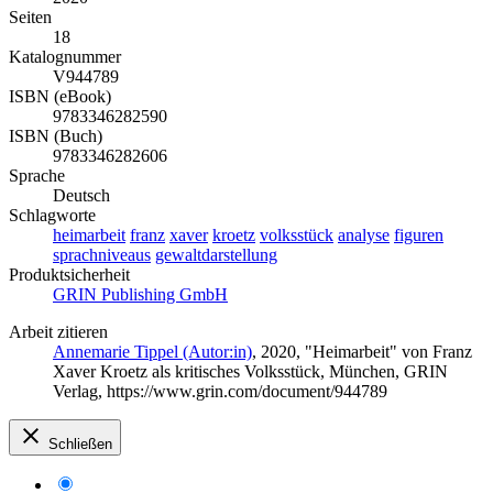
Seiten
18
Katalognummer
V944789
ISBN (eBook)
9783346282590
ISBN (Buch)
9783346282606
Sprache
Deutsch
Schlagworte
heimarbeit
franz
xaver
kroetz
volksstück
analyse
figuren
sprachniveaus
gewaltdarstellung
Produktsicherheit
GRIN Publishing GmbH
Arbeit zitieren
Annemarie Tippel (Autor:in)
, 2020, "Heimarbeit" von Franz
Xaver Kroetz als kritisches Volksstück, München, GRIN
Verlag, https://www.grin.com/document/944789
Schließen