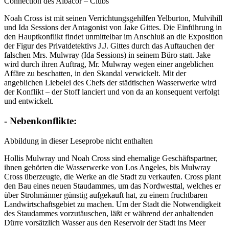
Connection des Albacor – Clubs
Noah Cross ist mit seinen Verrichtungsgehilfen Yelburton, Mulvihill
und Ida Sessions der Antagonist von Jake Gittes. Die Einführung in
den Hauptkonflikt findet unmittelbar im Anschluß an die Exposition
der Figur des Privatdetektivs J.J. Gittes durch das Auftauchen der
falschen Mrs. Mulwray (Ida Sessions) in seinem Büro statt. Jake
wird durch ihren Auftrag, Mr. Mulwray wegen einer angeblichen
Affäre zu beschatten, in den Skandal verwickelt. Mit der
angeblichen Liebelei des Chefs der städtischen Wasserwerke wird
der Konflikt – der Stoff lanciert und von da an konsequent verfolgt
und entwickelt.
- Nebenkonflikte:
Abbildung in dieser Leseprobe nicht enthalten
Hollis Mulwray und Noah Cross sind ehemalige Geschäftspartner,
ihnen gehörten die Wasserwerke von Los Angeles, bis Mulwray
Cross überzeugte, die Werke an die Stadt zu verkaufen. Cross plant
den Bau eines neuen Staudammes, um das Nordwesttal, welches er
über Strohmänner günstig aufgekauft hat, zu einem fruchtbaren
Landwirtschaftsgebiet zu machen. Um der Stadt die Notwendigkeit
des Staudammes vorzutäuschen, läßt er während der anhaltenden
Dürre vorsätzlich Wasser aus den Reservoir der Stadt ins Meer