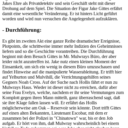
Jakes Ehre als Privatdetektiv und sein Geschäft steht mit dieser
Drohung auf dem Spiel. Die Situation der Figur Jake Gittes erfährt
damit eine wesentliche Veränderung. Er ist hinters Licht geführt
worden und wird nun versuchen die Angelegenheit aufzuklären.
- Durchführung:
Es gibt im zweiten Akt eine ganze Reihe dramatischer Ereignisse,
Plotpoints, die schrittweise immer mehr Indizien des Geheimnisses
liefern und so die Geschichte vorantreiben. Die Durchführung
beginnt mit dem Besuch Gittes in Mr. Mulwrays Büro, der aber
leider nicht anzutreffen ist. Jake nutz einen kleinen Moment der
Einsamkeit, um sich ein wenig in diesem Büro umzuschauen und
findet Hinweise auf die manipulierte Wasserableitung. Er trifft hier
auf Yelburton und Mulvihill, die Verrichtungsgehilfen seines
Gegners Noah Cross. Auf der Suche nach Hollis fährt er nun zu
Mulwrays Haus. Wieder ist dieser nicht zu erreichen, dafür aber
seine Frau Evelyn, welche, nachdem er ihr seine Vermutungen zum
Komplott gegen ihren Mann mitteilt, ganz überraschend sagt, daß
sie ihre Klage fallen lassen will. Er erfährt das Hollis
möglicherweise am Oak – Reservoir sein könnte. Dort trifft Gittes
auf einen alten Bekannten, Lieutenant Escobar, mit dem er
zusammen bei der Polizei in "Chinatown" war, bis er den Job
aufgab. Er hört von ihm, daß Mulwray wahrscheinlich bei einem