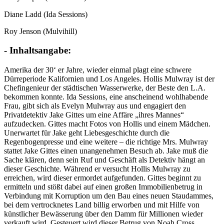
Diane Ladd (Ida Sessions)
Roy Jenson (Mulvihill)
- Inhaltsangabe:
Amerika der 30‘ er Jahre, wieder einmal plagt eine schwere
Dürreperiode Kalifornien und Los Angeles. Hollis Mulwray ist der
Chefingenieur der städtischen Wasserwerke, der Beste den L.A.
bekommen konnte. Ida Sessions, eine anscheinend wohlhabende
Frau, gibt sich als Evelyn Mulwray aus und engagiert den
Privatdetektiv Jake Gittes um eine Affäre „ihres Mannes“
aufzudecken. Gittes macht Fotos von Hollis und einem Mädchen.
Unerwartet für Jake geht Liebesgeschichte durch die
Regenbogenpresse und eine weitere – die richtige Mrs. Mulwray
stattet Jake Gittes einen unangenehmen Besuch ab. Jake muß die
Sache klären, denn sein Ruf und Geschäft als Detektiv hängt an
dieser Geschichte. Während er versucht Hollis Mulwray zu
erreichen, wird dieser ermordet aufgefunden. Gittes beginnt zu
ermitteln und stößt dabei auf einen großen Immobilienbetrug in
Verbindung mit Korruption um den Bau eines neuen Staudammes,
bei dem vertrocknetes Land billig erworben und mit Hilfe von
künstlicher Bewässerung über den Damm für Millionen wieder
verkauft wird. Gesteuert wird dieser Betrug von Noah Cross,