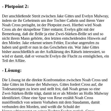
- Plotpoint 2:
Der anschließende Streit zwischen Jake Gittes und Evelyn Mulwray,
indem sie ihr Geheimnis um ihre Tochter Cathrin und ihrem Vater
Noah Cross preisgibt, ist der Plotpoint zwei. Hierbei wird Noah
Cross als der skrupellose Täter enttarnt. Evelyn gibt mit der
Bemerkung, daß die Brille ja eine Zwei-Stärken-Brille sei und so
nicht ihrem Mann gehörte, den letzten entscheidenden Hinweis auf
den Mörder. Jake erkennt seinen Fehler, Escobar angerufen zu
haben und greift er nun in das Geschehen ein. War Jake Gittes
bisher ausschließlich an der Aufklärung des Rätsels interessiert, so
wird er damit, daß er versucht Evelyn die Flucht zu ermöglichen, ein
Teil der Affäre.
- Lösung:
Die Lösung ist die direkte Konfrontation zwischen Noah Cross und
Jake Gittes im Hause der Mulwrays. Gittes fordert Cross auf, die
Todesanzeigen zu lesen und stellt fest, daß Noah genau so eine
Zwei-Stärken-Brille trägt, damit ist er als Mörder an Hollis Mulwray
identifiziert. Ohne eine Spur von Reue erzählt Noah Cross
nunöffentlich von seinem Vorhaben mit dem Staudamm, damit
verbunden den Morden, und weißt die Schuld der