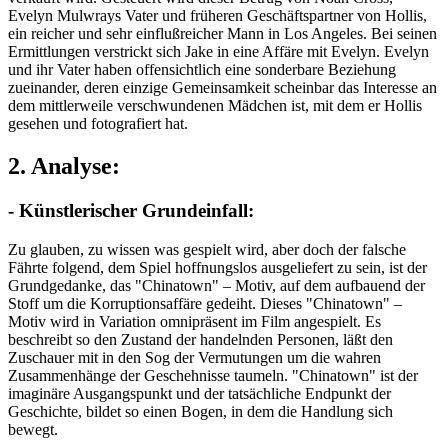
Evelyn Mulwrays Vater und früheren Geschäftspartner von Hollis,
ein reicher und sehr einflußreicher Mann in Los Angeles. Bei seinen
Ermittlungen verstrickt sich Jake in eine Affäre mit Evelyn. Evelyn
und ihr Vater haben offensichtlich eine sonderbare Beziehung
zueinander, deren einzige Gemeinsamkeit scheinbar das Interesse an
dem mittlerweile verschwundenen Mädchen ist, mit dem er Hollis
gesehen und fotografiert hat.
2. Analyse:
- Künstlerischer Grundeinfall:
Zu glauben, zu wissen was gespielt wird, aber doch der falsche
Fährte folgend, dem Spiel hoffnungslos ausgeliefert zu sein, ist der
Grundgedanke, das "Chinatown" – Motiv, auf dem aufbauend der
Stoff um die Korruptionsaffäre gedeiht. Dieses "Chinatown" –
Motiv wird in Variation omnipräsent im Film angespielt. Es
beschreibt so den Zustand der handelnden Personen, läßt den
Zuschauer mit in den Sog der Vermutungen um die wahren
Zusammenhänge der Geschehnisse taumeln. "Chinatown" ist der
imaginäre Ausgangspunkt und der tatsächliche Endpunkt der
Geschichte, bildet so einen Bogen, in dem die Handlung sich
bewegt.