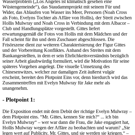
Wasserproblem („Los Angeles ist klimatisch gesehen eine
Wüstengemeinde“), das Staudammprojekt mit seinem Für und
Wider, das Ablaufen von Wasser ins Meer, Personen (Noah Cross
als Foto, Evelyns Tochter als Affäre von Hollis), der Streit zwischen
Hollis Mulwray und Noah Cross in Verbindung mit dem Albacor –
Club und Handlungsplätze vorgestellt. Gittes liefert
erwartungsgemäß die Fotos von Hollis mit dem Mädchen und der
Fall scheint für ihn und dem Zuschauer abgeschlossen. Die
Frisörszene dient zur weiteren Charakterisierung der Figur Gittes
und der Vorbereitung Konfliktes. Anhand des Streites mit dem
Bankangestellten, in dem er sein Ehrlichkeitsverständnis bezüglich
seiner Arbeit glaubwürdig formuliert, wird die Motivation für seine
späteres Vorgehen angelegt. Die visuelle Umsetzung des
Chinesenwitzes, welcher zur damaligen Zeit äußerst vulgär
erscheint, bereitet den Plotpoint Eins vor, denn hierdurch wird das
Zusammentreffen mit Evelyn Mulwray für Jake mehr als
unangenehm.
- Plotpoint 1:
Die Exposition endet mit dem Debüt der richtige Evelyn Mulwray –
dem Plotpoint eins. “Mr. Gittes, kennen Sie mich?“ ... ich bin
Evelyn Mulwray“ – wer war dann die Frau, die Jake engagiert hat,
Hollis Mulwray wegen der Affäre zu beobachten und warum? „Sie
legen wert auf Publicity, Mr. Gittes, und sie werden sie kriegen.“ –