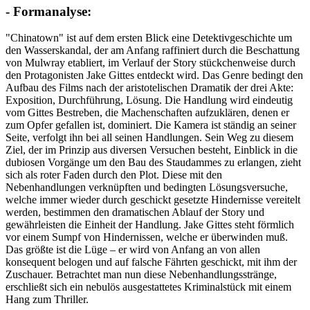
- Formanalyse:
"Chinatown" ist auf dem ersten Blick eine Detektivgeschichte um
den Wasserskandal, der am Anfang raffiniert durch die Beschattung
von Mulwray etabliert, im Verlauf der Story stückchenweise durch
den Protagonisten Jake Gittes entdeckt wird. Das Genre bedingt den
Aufbau des Films nach der aristotelischen Dramatik der drei Akte:
Exposition, Durchführung, Lösung. Die Handlung wird eindeutig
vom Gittes Bestreben, die Machenschaften aufzuklären, denen er
zum Opfer gefallen ist, dominiert. Die Kamera ist ständig an seiner
Seite, verfolgt ihn bei all seinen Handlungen. Sein Weg zu diesem
Ziel, der im Prinzip aus diversen Versuchen besteht, Einblick in die
dubiosen Vorgänge um den Bau des Staudammes zu erlangen, zieht
sich als roter Faden durch den Plot. Diese mit den
Nebenhandlungen verknüpften und bedingten Lösungsversuche,
welche immer wieder durch geschickt gesetzte Hindernisse vereitelt
werden, bestimmen den dramatischen Ablauf der Story und
gewährleisten die Einheit der Handlung. Jake Gittes steht förmlich
vor einem Sumpf von Hindernissen, welche er überwinden muß.
Das größte ist die Lüge – er wird von Anfang an von allen
konsequent belogen und auf falsche Fährten geschickt, mit ihm der
Zuschauer. Betrachtet man nun diese Nebenhandlungsstränge,
erschließt sich ein nebulös ausgestattetes Kriminalstück mit einem
Hang zum Thriller.