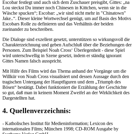
Escobar festlegt und auch sich dem Zuschauer preisgibt, Gittes: „na
Lou steckst Du immer noch Chinesen in Kittchen, wenn sie in die
Wäsche spucken“; Escobar: „wir sind nicht mehr in "Chinatown"
Jake..“. Dieser kleine Wortwechsel genügt, um auf Basis des Motivs
Escobars Rolle zu definieren und das Verhältnis der beiden
zueinander zu beschreiben.
Die Dialoge sind exzellent gesetzt, unterstützen so wirkungsvoll die
Charakterzeichnung und geben Aufschluß über die Beziehungen der
Personen. Zum Beispiel Noah Cross‘ Überlegenheit - diese Spiel
wird unterschwellig in Szene gesetzt, indem er ständig ignorant
Gittes Namen falsch ausspricht.
Mit Hilfe des Films wird das Thema anhand der Vorgänge um die
Willkür von Noah Cross visualisiert und dessen Aussage durch den
tragischen Untergang der Hauptfiguren und dem „Triumph des
Bösen“ bestätigt. Dabei funktioniert die Erzählung der Geschichte
so gut, daß man in keinem Moment Zweifel an der Wirklichkeit des
Dargestellten hat.
4. Quellenverzeichnis:
- Katholisches Institut für Medieninformation; Lexicon des
internationalen Films; München 1998; CD-ROM Ausgabe by