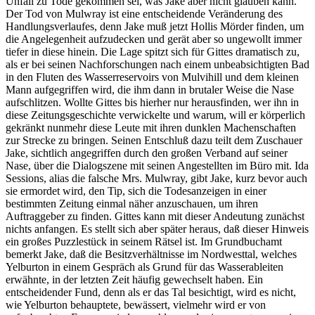
Unfall zu Tode gekommen sei, was Jake aber nicht glauben kann.
Der Tod von Mulwray ist eine entscheidende Veränderung des
Handlungsverlaufes, denn Jake muß jetzt Hollis Mörder finden, um
die Angelegenheit aufzudecken und gerät aber so ungewollt immer
tiefer in diese hinein. Die Lage spitzt sich für Gittes dramatisch zu,
als er bei seinen Nachforschungen nach einem unbeabsichtigten Bad
in den Fluten des Wasserreservoirs von Mulvihill und dem kleinen
Mann aufgegriffen wird, die ihm dann in brutaler Weise die Nase
aufschlitzen. Wollte Gittes bis hierher nur herausfinden, wer ihn in
diese Zeitungsgeschichte verwickelte und warum, will er körperlich
gekränkt nunmehr diese Leute mit ihren dunklen Machenschaften
zur Strecke zu bringen. Seinen Entschluß dazu teilt dem Zuschauer
Jake, sichtlich angegriffen durch den großen Verband auf seiner
Nase, über die Dialogszene mit seinen Angestellten im Büro mit. Ida
Sessions, alias die falsche Mrs. Mulwray, gibt Jake, kurz bevor auch
sie ermordet wird, den Tip, sich die Todesanzeigen in einer
bestimmten Zeitung einmal näher anzuschauen, um ihren
Auftraggeber zu finden. Gittes kann mit dieser Andeutung zunächst
nichts anfangen. Es stellt sich aber später heraus, daß dieser Hinweis
ein großes Puzzlestück in seinem Rätsel ist. Im Grundbuchamt
bemerkt Jake, daß die Besitzverhältnisse im Nordwesttal, welches
Yelburton in einem Gespräch als Grund für das Wasserableiten
erwähnte, in der letzten Zeit häufig gewechselt haben. Ein
entscheidender Fund, denn als er das Tal besichtigt, wird es nicht,
wie Yelburton behauptete, bewässert, vielmehr wird er von