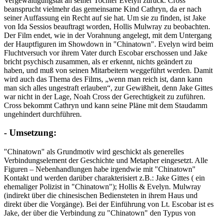
Vergewaltigungstat an seiner Tochter Evelyn zurück. Cross
beansprucht vielmehr das gemeinsame Kind Cathryn, da er nach
seiner Auffassung ein Recht auf sie hat. Um sie zu finden, ist Jake
von Ida Sessios beauftragt worden, Hollis Mulwray zu beobachten.
Der Film endet, wie in der Vorahnung angelegt, mit dem Untergang
der Hauptfiguren im Showdown in "Chinatown". Evelyn wird beim
Fluchtversuch vor ihrem Vater durch Escobar erschossen und Jake
bricht psychisch zusammen, als er erkennt, nichts geändert zu
haben, und muß von seinen Mitarbeitern weggeführt werden. Damit
wird auch das Thema des Films, „wenn man reich ist, dann kann
man sich alles ungestraft erlauben“, zur Gewißheit, denn Jake Gittes
war nicht in der Lage, Noah Cross der Gerechtigkeit zu zuführen.
Cross bekommt Cathryn und kann seine Pläne mit dem Staudamm
ungehindert durchführen.
- Umsetzung:
"Chinatown" als Grundmotiv wird geschickt als generelles
Verbindungselement der Geschichte und Metapher eingesetzt. Alle
Figuren – Nebenhandlungen habe irgendwie mit "Chinatown"
Kontakt und werden darüber charakterisiert z.B.: Jake Gittes ( ein
ehemaliger Polizist in "Chinatown"); Hollis & Evelyn. Mulwray
(indirekt über die chinesischen Bediensteten in ihrem Haus und
direkt über die Vorgänge). Bei der Einführung von Lt. Escobar ist es
Jake, der über die Verbindung zu "Chinatown" den Typus von