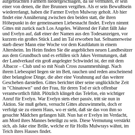
aufgebrachten Farmern niedergeschlagen, da sie vermuten, er sein
einer von denen, die ihre Brunnen vergiften. Als er sein Bewußtsein
wiedererlangt, haben die Farmer Evelyn Mulwray geholt. Ab hier
findet eine Annäherung zwischen den beiden statt, die ihren
Höhepunkt in der gemeinsamen Liebesnacht findet. Evelyn nimmt
Gittes mit zurück nach Los Angeles. Während der Fahrt fällt Jake
und Evelyn auf, daß einer der Namen aus den Todesanzeigen, vor
kurzem ein großes Stück Land im Tal erworben hat. Seltsamerweise
starb dieser Mann eine Woche vor dem Kaufdatum in einem
Altersheim. Im Heim finden Sie die angeblichen neuen Landbesitzer
aus dem Grundbuch und es erfüllen sich Jakes Vermutungen, daß
der Landverkauf ein groß angelegter Schwindel ist, der mit dem
Albacor – Club und so mit Noah Cross zusammenhängt. Nach
ihrem Liebesspiel liegen sie im Bett, rauchen und reden anscheinend
über belanglose Dinge, die aber eine Vorahnung auf das weitere
Geschehen darstellen. Gittes berichtet über seine unglückliche Zeit
in "Chinatown" und der Frau, für deren Tod er sich offenbar
verantwortlich fühlt. Plötzlich klingelt das Telefon, ein wichtiger
Anruf für Evelyn. War Evelyn stets eher passiv, tritt sie nun in
Aktion. Sie muß gehen, versucht Gittes abzuwimmeln, doch er
verfolgt sie zu einem Haus, wo er sieht, daß sie das von ihm so
gesuchte Mädchen gefangen hält. Nun hat er Evelyn im Verdacht,
am Mord ihres Mannes beteiligt zu sein. Diese Vermutung verstärkt
sich, als Jake eine Brille, welche er für Hollis Mulwrays wähnt, im
Teich ihres Hauses findet.