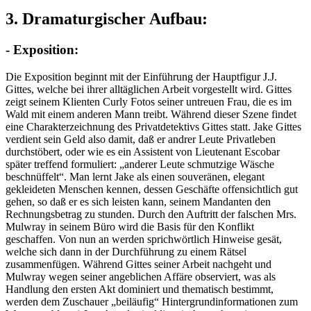
3. Dramaturgischer Aufbau:
- Exposition:
Die Exposition beginnt mit der Einführung der Hauptfigur J.J.
Gittes, welche bei ihrer alltäglichen Arbeit vorgestellt wird. Gittes
zeigt seinem Klienten Curly Fotos seiner untreuen Frau, die es im
Wald mit einem anderen Mann treibt. Während dieser Szene findet
eine Charakterzeichnung des Privatdetektivs Gittes statt. Jake Gittes
verdient sein Geld also damit, daß er andrer Leute Privatleben
durchstöbert, oder wie es ein Assistent von Lieutenant Escobar
später treffend formuliert: „anderer Leute schmutzige Wäsche
beschnüffelt“. Man lernt Jake als einen souveränen, elegant
gekleideten Menschen kennen, dessen Geschäfte offensichtlich gut
gehen, so daß er es sich leisten kann, seinem Mandanten den
Rechnungsbetrag zu stunden. Durch den Auftritt der falschen Mrs.
Mulwray in seinem Büro wird die Basis für den Konflikt
geschaffen. Von nun an werden sprichwörtlich Hinweise gesät,
welche sich dann in der Durchführung zu einem Rätsel
zusammenfügen. Während Gittes seiner Arbeit nachgeht und
Mulwray wegen seiner angeblichen Affäre observiert, was als
Handlung den ersten Akt dominiert und thematisch bestimmt,
werden dem Zuschauer „beiläufig“ Hintergrundinformationen zum