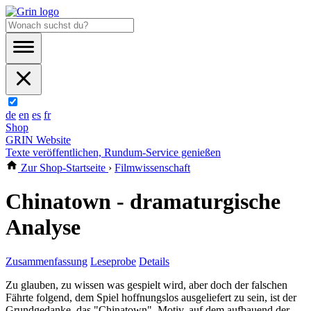
de
en
es
fr
Shop
GRIN Website
Texte veröffentlichen, Rundum-Service genießen
Zur Shop-Startseite
›
Filmwissenschaft
Chinatown - dramaturgische
Analyse
Zusammenfassung
Leseprobe
Details
Zu glauben, zu wissen was gespielt wird, aber doch der falschen
Fährte folgend, dem Spiel hoffnungslos ausgeliefert zu sein, ist der
Grundgedanke, das "Chinatown"–Motiv, auf dem aufbauend der