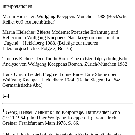
Interpretationen
Martin Hielscher: Wolfgang Koeppen. München 1988 (Beck'sche
Reihe; 609: Autorenbücher)
Martin Hielscher: Zitierte Moderne: Poetische Erfahrung und
Reflexion in Wolfgang Koeppens Nachkriegsromanen und in
,,Jugend". Heidelberg 1988. (Beiträge zur neueren
Literaturgeschichte; Folge 3, Bd. 75)
Thomas Richner: Der Tod in Rom. Eine existentialpsychologische
Analyse von Wolfgang Koeppens Roman. Zürich/München 1982
Hans-Ulrich Treidel: Fragment ohne Ende. Eine Studie über
Wolfgang Koeppen. Heidelberg 1984. (Reihe Siegen; Bd. 54:
Germanistische Abt.)
[...]
1
Georg Hensel: Zeitkritik und Kolportage. Darmstädter Echo
(19.11.1954.). In: Über Wolfgang Koeppen. Hg. von Ulrich
Greiner. Frankfurt am Main 1976, S. 66.
2
Hans-Ulrich Treichel: Fragment ohne Ende: Eine Studie über