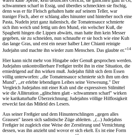
waren kalte Speise, kein deutsches Gericht, sie glitschten glatt in Öl,
schwammen scharf in Essig, und überdies schmeckten sie fischig,
denn was er für Fleisch gehalten hatte auf seinem Teller, war
traniger Fisch, aber er schlang alles hinunter und hinterher noch eine
Pasta, Nudeln jetzt ganz italienisch, die Tomatensauce schmierte
sich ihm weich und fettig um den Mund, ein welscher Kuß, die
Spaghetti hingen die Lippen abwärts, man hatte ihm kein Messer
gegeben, sie zu schneiden, nun schnaufte er sie hoch wie eine Kuh
das lange Gras, und erst ein neuer halber Liter Chianti reinigte
14
Judejahn und machte ihn wieder zum Menschen. Das glaubte er."
Hier kann nicht mehr von Hingabe oder Genuß gesprochen werden.
Judejahns unkontrollierbare Freßgier treibt ihn in eine Situation, die
erniedrigend auf ihn wirken muß. Judejahn fühlt sich dem Essen
völlig unterworfen: ,,die Tomatensauce schmierte sich ihm um den
Mund", ,,er erlebte lebendigen Leibes seine Verwesung." Der
Vergleich Judejahns mit einer Kuh und die expressiven Stilmittel
wie die Alliteration ,,glitschten glatt - schwammen scharf" wirken
wie karikaturhafte Überzeichnung; Judejahns völlige Hilflosigkeit
erweckt fast das Mitleid des Lesers.
Aus seiner Freßgier und dem Hinunterschlingen ,,gegen alles
Grausen" lassen sich sadistische Züge ableiten. ,,(...) Judejahns
Freßgier ist zugleich eine Weise der Zerstörung und Vernichtung
dessen, was ihn anzieht und wovor er sich ekelt. Es ist eine Form