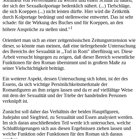
Sortiment von Perversitäten zu werfen und einen Schluß zu bauen,
der sich der Sexualkolportage bedenklich nähert. (...) Tiefschläge,
die sich Koeppen (...) nicht leisten dürfte. Hier wird die Zeitkritik
durch Kolportage bedrängt und stellenweise entwertet. Das ist sehr
schade: für die Wirkung des Buches und für Koeppen, an den
1
höhere Ansprüche zu stellen sind."
Orientiert man sich an einer zeitgenössischen Zeitungsrezension wie
dieser, so könnte man meinen, daß eine tiefergehende Untersuchung
des Bereichs der Sexualität in ,,Tod in Rom" überflüssig sei. Diese
Arbeit versucht hingegen zu zeigen, daß dieser Bereich wesentliche
Funktionen für den Roman übernimmt und in großem Maße zu
seiner Vielschichtigkeit beiträgt.
Ein weiterer Aspekt, dessen Untersuchung sich lohnt, ist der des
Essens, da sich wichtige Persönlichkeitsmerkmale der
Romanfiguren an ihm zeigen lassen und da er auf vielfältige Weise
mit dem der Sexualität und der Triebe der handelnden Personen
verknüpft ist.
Zunächst soll daher das Verhältnis der beiden Hauptfiguren,
Judejahn und Siegfried, zu Sexualität und Essen analysiert werden.
Im sich daran anschließenden Teil werde ich untersuchen, welche
Schlußfolgerungen sich aus diesen Ergebnissen ziehen lassen und
welche Funktion oder Funktionen für den Roman sich daraus