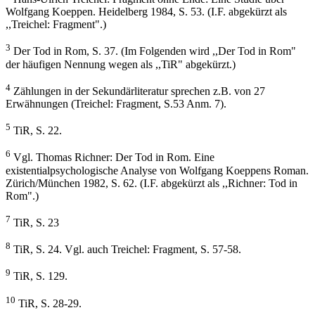
Wolfgang Koeppen. Heidelberg 1984, S. 53. (I.F. abgekürzt als
,,Treichel: Fragment".)
3
Der Tod in Rom, S. 37. (Im Folgenden wird ,,Der Tod in Rom"
der häufigen Nennung wegen als ,,TiR" abgekürzt.)
4
Zählungen in der Sekundärliteratur sprechen z.B. von 27
Erwähnungen (Treichel: Fragment, S.53 Anm. 7).
5
TiR, S. 22.
6
Vgl. Thomas Richner: Der Tod in Rom. Eine
existentialpsychologische Analyse von Wolfgang Koeppens Roman.
Zürich/München 1982, S. 62. (I.F. abgekürzt als ,,Richner: Tod in
Rom".)
7
TiR, S. 23
8
TiR, S. 24. Vgl. auch Treichel: Fragment, S. 57-58.
9
TiR, S. 129.
10
TiR, S. 28-29.