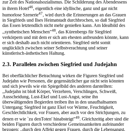
zur Zeit des Nationalsozialismus. Die Schilderung des Abendessens
46
in ihrem Hotel
, eigentlich eine idyllische, ganz und gar nicht
47
humorlose Szenerie
, wird durch die Erinnerungen an das Grauen
in Siegfrieds und Ilses Heimatstadt durchbrochen, so daß Siegfried
das Essen letztendlich nicht mehr genießen kann. Am Idealbild des
48
,,synthetischen Menschen"
, das Kürenbergs für Siegfried
verkörpern und mit dem er sich am ehesten anfreunden könnte, kann
er sich deshalb auch nicht orientieren. Siegfried steht somit
unglücklich zwischen seiner Selbstverachtung und seiner
künstlerisch-ästhetischen Haltung.
2.3. Parallelen zwischen Siegfried und Judejahn
Bei oberflächlicher Betrachtung wirken die Figuren Siegfried und
Judejahn wie Personen, die gegensätzlicher gar nicht sein könnten
und sich jeweils wie ein Spiegelbild des anderen darstellten:
,,Judejahn ist bloß Körper, Verzehren, Verschlingen, Schweiß,
Ausscheidung, Lust-Ekel und Lust-Angst, seine ihn
überwältigenden Begierden treiben ihn in den unaufhaltsamen
Untergang; Siegfried ist ganz Ekel vor Wärme, Feuchtigkeit,
Geschlechtlichkeit, vor Frauen, aber auch vor den Strichjungen, zu
49
denen er wie `zu denToten' hinabsteigt"
. Gleichzeitig aber sind die
beiden Figuren durch verschiedene Gemeinsamkeiten aufeinander
bezogen: ,,durch den Affekt gegen Frauen, durch die Lebensangst,