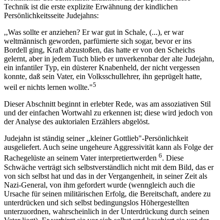
Technik ist die erste explizite Erwähnung der kindlichen
Persönlichkeitsseite Judejahns:
,,Was sollte er anziehen? Er war gut in Schale, (...), er war
weltmännisch geworden, parfümierte sich sogar, bevor er ins
Bordell ging, Kraft abzustoßen, das hatte er von den Scheichs
gelernt, aber in jedem Tuch blieb er unverkennbar der alte Judejahn,
ein infantiler Typ, ein düsterer Knabenheld, der nicht vergessen
konnte, daß sein Vater, ein Volksschullehrer, ihn geprügelt hatte,
5
weil er nichts lernen wollte."
Dieser Abschnitt beginnt in erlebter Rede, was am assoziativen Stil
und der einfachen Wortwahl zu erkennen ist; diese wird jedoch von
der Analyse des auktorialen Erzählers abgelöst.
Judejahn ist ständig seiner ,,kleiner Gottlieb"-Persönlichkeit
ausgeliefert. Auch seine ungeheure Aggressivität kann als Folge der
6
Rachegelüste an seinem Vater interpretiertwerden
. Diese
Schwäche verträgt sich selbstverständlich nicht mit dem Bild, das er
von sich selbst hat und das in der Vergangenheit, in seiner Zeit als
Nazi-General, von ihm gefordert wurde (wenngleich auch die
Ursache für seinen militärischen Erfolg, die Bereitschaft, andere zu
unterdrücken und sich selbst bedingungslos Höhergestellten
unterzuordnen, wahrscheinlich in der Unterdrückung durch seinen