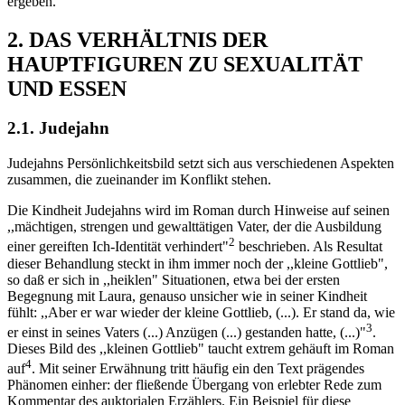
ergeben.
2. DAS VERHÄLTNIS DER
HAUPTFIGUREN ZU SEXUALITÄT
UND ESSEN
2.1. Judejahn
Judejahns Persönlichkeitsbild setzt sich aus verschiedenen Aspekten
zusammen, die zueinander im Konflikt stehen.
Die Kindheit Judejahns wird im Roman durch Hinweise auf seinen
,,mächtigen, strengen und gewalttätigen Vater, der die Ausbildung
2
einer gereiften Ich-Identität verhindert"
beschrieben. Als Resultat
dieser Behandlung steckt in ihm immer noch der ,,kleine Gottlieb",
so daß er sich in ,,heiklen" Situationen, etwa bei der ersten
Begegnung mit Laura, genauso unsicher wie in seiner Kindheit
fühlt: ,,Aber er war wieder der kleine Gottlieb, (...). Er stand da, wie
3
er einst in seines Vaters (...) Anzügen (...) gestanden hatte, (...)"
.
Dieses Bild des ,,kleinen Gottlieb" taucht extrem gehäuft im Roman
4
auf
. Mit seiner Erwähnung tritt häufig ein den Text prägendes
Phänomen einher: der fließende Übergang von erlebter Rede zum
Kommentar des auktorialen Erzählers. Ein Beispiel für diese