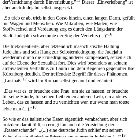
15
derVernichtung durch Einverleibung."
Dieser ,,Einverleibung" ist
aber auch Judejahn selbst ausgesetzt:
,,So trieb er ab, trieb in den Corso hinein, einen langen Darm, gefüllt
mit Wagen und Menschen. Wie Mikroben, wie Maden, wie
Stoffwechsel und Verdauung zog es durch den Längsdarm der
16
Stadt. Judejahn schwemmte der Sog der Verkehrs (...)"
Die trieborientierte, aber letztendlich masochistische Haltung
Judejahns und sein Hang zur Selbsterniedrigung, die Judejahn
wiederum durch die Erniedrigung anderer kompensiert, setzen sich
auf der Ebene der Sexualität fort. Dies wird besonders an seinem
ambivalenten Verhältnis zu Laura und dem Begehren gegenüber Ilse
Kürenberg deutlich. Der treffendste Begriff für dieses Phänomen,
17
,,Lusthaß"
wird im Roman selbst genannt und erläutert:
,,Das war es, er brauchte eine Frau, um sie zu hassen, er brauchte
für seine Hände, für seinen Leib einen anderen Leib, ein anderes
Leben, das zu hassen und zu vernichten war, nur wenn man tötete,
18
lebte man (...)."
So wie er das italienische Essen eigentlich verabscheut, aber sich
trotzdem damit füllt, so erregt ihn auch die Vorstellung der
,,Rassenschande": ,,(...) eine deutsche Jüdin schlief mit seinem
19