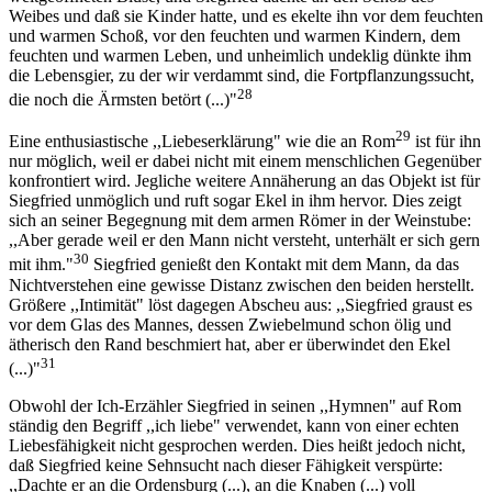
Weibes und daß sie Kinder hatte, und es ekelte ihn vor dem feuchten
und warmen Schoß, vor den feuchten und warmen Kindern, dem
feuchten und warmen Leben, und unheimlich undeklig dünkte ihm
die Lebensgier, zu der wir verdammt sind, die Fortpflanzungssucht,
28
die noch die Ärmsten betört (...)"
29
Eine enthusiastische ,,Liebeserklärung" wie die an Rom
ist für ihn
nur möglich, weil er dabei nicht mit einem menschlichen Gegenüber
konfrontiert wird. Jegliche weitere Annäherung an das Objekt ist für
Siegfried unmöglich und ruft sogar Ekel in ihm hervor. Dies zeigt
sich an seiner Begegnung mit dem armen Römer in der Weinstube:
,,Aber gerade weil er den Mann nicht versteht, unterhält er sich gern
30
mit ihm."
Siegfried genießt den Kontakt mit dem Mann, da das
Nichtverstehen eine gewisse Distanz zwischen den beiden herstellt.
Größere ,,Intimität" löst dagegen Abscheu aus: ,,Siegfried graust es
vor dem Glas des Mannes, dessen Zwiebelmund schon ölig und
ätherisch den Rand beschmiert hat, aber er überwindet den Ekel
31
(...)"
Obwohl der Ich-Erzähler Siegfried in seinen ,,Hymnen" auf Rom
ständig den Begriff ,,ich liebe" verwendet, kann von einer echten
Liebesfähigkeit nicht gesprochen werden. Dies heißt jedoch nicht,
daß Siegfried keine Sehnsucht nach dieser Fähigkeit verspürte:
,,Dachte er an die Ordensburg (...), an die Knaben (...) voll