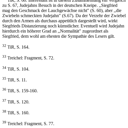
TiR, S. 60. Interessant ist in diesem Zusammenhang ein Vergleich
zu S. 67, Judejahns Besuch in der deutschen Kneipe. ,,Siegfried
mag den Geschmack der Lauchgewächse nicht" (S. 60), aber ,,die
Zwiebeln schmeckten Judejahn" (S.67). Da der Verzehr der Zwiebel
durch den Armen als durchaus appetitlich dargestellt wird, wirkt
Siegfrieds Distanzierung noch kümstlicher. Eventuell wird Judejahn
hierdurch ein höherer Grad an ,,Normalität" zugeordnet als
Siegfried, dem wohl am ehesten die Sympathie des Lesers gilt.
32
TiR, S. 164.
33
Treichel: Fragment, S. 72.
34
TiR, S. 104.
35
TiR, S. 11.
36
TiR, S. 159-160.
37
TiR, S. 120.
38
TiR, S. 160.
39
Treichel: Fragment, S. 77.