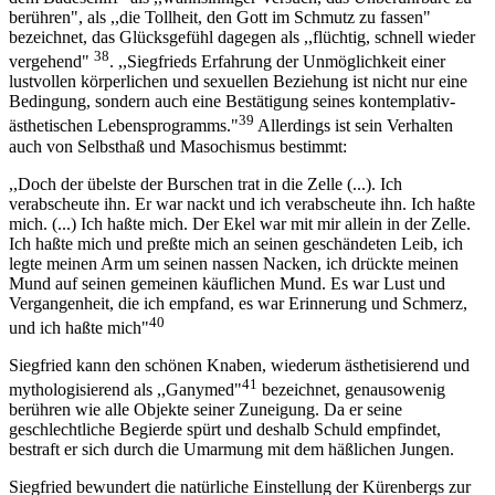
berühren", als ,,die Tollheit, den Gott im Schmutz zu fassen"
bezeichnet, das Glücksgefühl dagegen als ,,flüchtig, schnell wieder
38
vergehend"
. ,,Siegfrieds Erfahrung der Unmöglichkeit einer
lustvollen körperlichen und sexuellen Beziehung ist nicht nur eine
Bedingung, sondern auch eine Bestätigung seines kontemplativ-
39
ästhetischen Lebensprogramms."
Allerdings ist sein Verhalten
auch von Selbsthaß und Masochismus bestimmt:
,,Doch der übelste der Burschen trat in die Zelle (...). Ich
verabscheute ihn. Er war nackt und ich verabscheute ihn. Ich haßte
mich. (...) Ich haßte mich. Der Ekel war mit mir allein in der Zelle.
Ich haßte mich und preßte mich an seinen geschändeten Leib, ich
legte meinen Arm um seinen nassen Nacken, ich drückte meinen
Mund auf seinen gemeinen käuflichen Mund. Es war Lust und
Vergangenheit, die ich empfand, es war Erinnerung und Schmerz,
40
und ich haßte mich"
Siegfried kann den schönen Knaben, wiederum ästhetisierend und
41
mythologisierend als ,,Ganymed"
bezeichnet, genausowenig
berühren wie alle Objekte seiner Zuneigung. Da er seine
geschlechtliche Begierde spürt und deshalb Schuld empfindet,
bestraft er sich durch die Umarmung mit dem häßlichen Jungen.
Siegfried bewundert die natürliche Einstellung der Kürenbergs zur