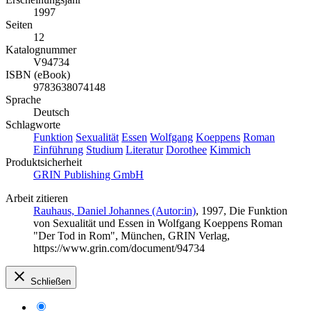
1997
Seiten
12
Katalognummer
V94734
ISBN (eBook)
9783638074148
Sprache
Deutsch
Schlagworte
Funktion
Sexualität
Essen
Wolfgang
Koeppens
Roman
Einführung
Studium
Literatur
Dorothee
Kimmich
Produktsicherheit
GRIN Publishing GmbH
Arbeit zitieren
Rauhaus, Daniel Johannes (Autor:in)
, 1997, Die Funktion
von Sexualität und Essen in Wolfgang Koeppens Roman
"Der Tod in Rom", München, GRIN Verlag,
https://www.grin.com/document/94734
Schließen