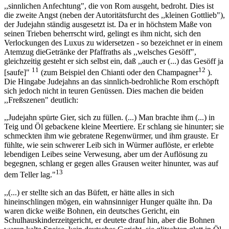
,,sinnlichen Anfechtung", die von Rom ausgeht, bedroht. Dies ist
die zweite Angst (neben der Autoritätsfurcht des ,,kleinen Gottlieb"),
der Judejahn ständig ausgesetzt ist. Da er in höchstem Maße von
seinen Trieben beherrscht wird, gelingt es ihm nicht, sich den
Verlockungen des Luxus zu widersetzen - so bezeichnet er in einem
Atemzug dieGetränke der Pfaffraths als ,,welsches Gesöff",
gleichzeitig gesteht er sich selbst ein, daß ,,auch er (...) das Gesöff ja
11
12
[saufe]"
(zum Beispiel den Chianti oder den Champagner
).
Die Hingabe Judejahns an das sinnlich-bedrohliche Rom erschöpft
sich jedoch nicht in teuren Genüssen. Dies machen die beiden
,,Freßszenen" deutlich:
,,Judejahn spürte Gier, sich zu füllen. (...) Man brachte ihm (...) in
Teig und Öl gebackene kleine Meertiere. Er schlang sie hinunter; sie
schmeckten ihm wie gebratene Regenwürmer, und ihm grauste. Er
fühlte, wie sein schwerer Leib sich in Würmer auflöste, er erlebte
lebendigen Leibes seine Verwesung, aber um der Auflösung zu
begegnen, schlang er gegen alles Grausen weiter hinunter, was auf
13
dem Teller lag."
,,(...) er stellte sich an das Büfett, er hätte alles in sich
hineinschlingen mögen, ein wahnsinniger Hunger quälte ihn. Da
waren dicke weiße Bohnen, ein deutsches Gericht, ein
Schulhauskinderzeitgericht, er deutete drauf hin, aber die Bohnen