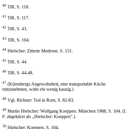
40
TiR, S. 118.
41
TiR, S. 117.
42
TiR, S. 43.
43
TiR, S. 104.
44
Hielscher: Zitierte Moderne, S. 151.
45
TiR, S. 44.
46
TiR, S. 44-48.
47
(Kürenbergs Angewohnheit, eine transportable Küche
mitzunehmen, wirkt ein wenig kauzig.)
48
Vgl. Richner: Tod in Rom, S. 82-83.
49
Martin Hielscher: Wolfgang Koeppen. München 1988, S. 104. (I.
F. abgekürzt als ,,Hielscher: Koeppen".)
50
Hielscher: Koeppen, S. 104.