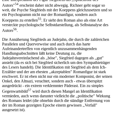
54
Autors"
erscheint daher nicht abwegig. Richner geht sogar so
weit, die Psyche Siegfrieds mit der Koeppens gleichzusetzen und so
ein Psychogramm nicht nur der Romanfigur, sondern auch
55
Koeppens zu erstellen
. Er sieht den Roman also als eine Art
versteckte psychologische Selbstdarstellung, als Selbstanalyse des
56
Autors
.
Die Annäherung Siegfrieds an Judejahn, die durch die zahlreichen
Parallelen und Querverweise und auch durch das harte
Aufeinandertreffen von eigentlich unzusammenhängenden
Handlungsabschnitten läßt keine Deutung zu, die
Judejahnvereinfachend als ,,böse", Siegfried dagegen als ,,gut"
ansieht (da es sich bei Siegfried sicherlich um den Sympathieträger
des Lesers handelt). Die Identifikation mit Siegfried als dem Ich-
Erzähler und der am ehesten ,,akzeptablen" Romanfigur ist stark
erschwert. Er ist eben nicht nur ein moderner Komponist, der seinen
Onkel, den Altnazi, verachtet, sondern auch - etwas überspitzt
ausgedrückt - ein extrem verklemmter Päderast. Ein zu simples
57
Gegenwartsbild
wird durch diesen Mangel an Identifikation
vermieden, auch wenn darunter vielleicht die ,,politische" Wirkung
des Romans leidet (die ohnehin durch die ständige Entfernung von
der im Roman gezeigten Epoche einem gewissen ,,Verfall"
ausgesetzt ist).