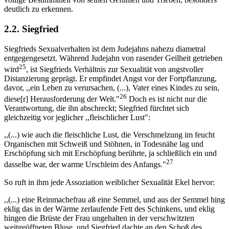
deutlich zu erkennen.
2.2. Siegfried
Siegfrieds Sexualverhalten ist dem Judejahns nahezu diametral
entgegengesetzt. Während Judejahn von rasender Geilheit getrieben
25
wird
, ist Siegfrieds Verhältnis zur Sexualität von angstvoller
Distanzierung geprägt. Er empfindet Angst vor der Fortpflanzung,
davor, ,,ein Leben zu verursachen, (...), Vater eines Kindes zu sein,
26
diese[r] Herausforderung der Welt."
Doch es ist nicht nur die
Verantwortung, die ihn abschreckt; Siegfried fürchtet sich
gleichzeitig vor jeglicher ,,fleischlicher Lust":
,,(...) wie auch die fleischliche Lust, die Verschmelzung im feucht
Organischen mit Schweiß und Stöhnen, in Todesnähe lag und
Erschöpfung sich mit Erschöpfung berührte, ja schließlich ein und
27
dasselbe war, der warme Urschleim des Anfangs."
So ruft in ihm jede Assoziation weiblicher Sexualität Ekel hervor:
,,(...) eine Reinmachefrau aß eine Semmel, und aus der Semmel hing
eklig das in der Wärme zerlaufende Fett des Schinkens, und eklig
hingen die Brüste der Frau ungehalten in der verschwitzten
weitgeöffneten Bluse, und Siegfried dachte an den Schoß des