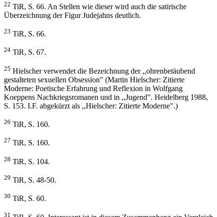
22
TiR, S. 66. An Stellen wie dieser wird auch die satirische
Überzeichnung der Figur Judejahns deutlich.
23
TiR, S. 66.
24
TiR, S. 67.
25
Hielscher verwendet die Bezeichnung der ,,ohrenbetäubend
gestalteten sexuellen Obsession" (Martin Hielscher: Zitierte
Moderne: Poetische Erfahrung und Reflexion in Wolfgang
Koeppens Nachkriegsromanen und in ,,Jugend". Heidelberg 1988,
S. 153. I.F. abgekürzt als ,,Hielscher: Zitierte Moderne".)
26
TiR, S. 160.
27
TiR, S. 160.
28
TiR, S. 104.
29
TiR, S. 48-50.
30
TiR, S. 60.
31