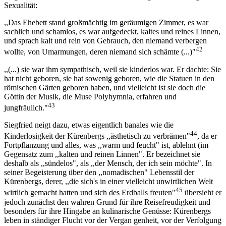
Sexualität:
,,Das Ehebett stand großmächtig im geräumigen Zimmer, es war
sachlich und schamlos, es war aufgedeckt, kaltes und reines Linnen,
und sprach kalt und rein von Gebrauch, den niemand verbergen
42
wollte, von Umarmungen, deren niemand sich schämte (...)"
,,(...) sie war ihm sympathisch, weil sie kinderlos war. Er dachte: Sie
hat nicht geboren, sie hat sowenig geboren, wie die Statuen in den
römischen Gärten geboren haben, und vielleicht ist sie doch die
Göttin der Musik, die Muse Polyhymnia, erfahren und
43
jungfräulich."
Siegfried neigt dazu, etwas eigentlich banales wie die
44
Kinderlosigkeit der Kürenbergs ,,ästhetisch zu verbrämen"
, da er
Fortpflanzung und alles, was ,,warm und feucht" ist, ablehnt (im
Gegensatz zum ,,kalten und reinen Linnen". Er bezeichnet sie
deshalb als ,,sündelos", als ,,der Mensch, der ich sein möchte". In
seiner Begeisterung über den ,,nomadischen" Lebensstil der
Kürenbergs, derer, ,,die sich's in einer vielleicht unwirtlichen Welt
45
wirtlich gemacht hatten und sich des Erdballs freuten"
übersieht er
jedoch zunächst den wahren Grund für ihre Reisefreudigkeit und
besonders für ihre Hingabe an kulinarische Genüsse: Kürenbergs
leben in ständiger Flucht vor der Vergan genheit, vor der Verfolgung