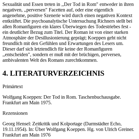
Sexualität und Essen treten in ,,Der Tod in Rom" entweder in ihren
negativen, ,,perversen" Facetten auf, oder eine eigentlich
angenehme, positive Szenerie wird durch einen negativen Kontext
entkräftet. Die psychoanalytische Untersuchung Richners stellt bei
allen Romanfiguren ein klares Überwiegen des Todestriebes fest -
ein deutlicher Bezug zum Titel. Der Roman ist von einer starken
Atmosphäre der Desillusionierung geprägt; Koeppen geht nicht
freundlich mit den Gefühlen und Erwartungen des Lesers um.
Dieser darf sich letztendlich für keine der Romanfiguren
,,entscheiden", sondern er muß mit der brüchigen, perversen,
ambivalenten Welt des Romans zurechtkommen.
4. LITERATURVERZEICHNIS
Primärtext
Wolfgang Koeppen: Der Tod in Rom. Taschenbuchausgabe.
Frankfurt am Main 1975.
Rezensionen
Georg Hensel: Zeitkritik und Kolportage (Darmstädter Echo,
19.11.1954). In: Über Wolfgang Koeppen. Hg. von Ulrich Greiner.
Frankfurt am Main 1976