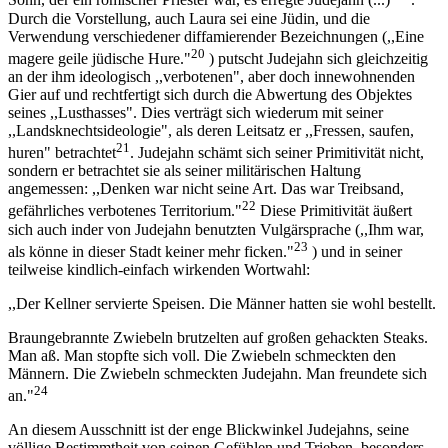
Sohn, der ein römischer Priester war, es erregte Judejahn (...)"
.
Durch die Vorstellung, auch Laura sei eine Jüdin, und die
Verwendung verschiedener diffamierender Bezeichnungen (,,Eine
20
magere geile jüdische Hure."
) putscht Judejahn sich gleichzeitig
an der ihm ideologisch ,,verbotenen", aber doch innewohnenden
Gier auf und rechtfertigt sich durch die Abwertung des Objektes
seines ,,Lusthasses". Dies verträgt sich wiederum mit seiner
,,Landsknechtsideologie", als deren Leitsatz er ,,Fressen, saufen,
21
huren" betrachtet
. Judejahn schämt sich seiner Primitivität nicht,
sondern er betrachtet sie als seiner militärischen Haltung
angemessen: ,,Denken war nicht seine Art. Das war Treibsand,
22
gefährliches verbotenes Territorium."
Diese Primitivität äußert
sich auch inder von Judejahn benutzten Vulgärsprache (,,Ihm war,
23
als könne in dieser Stadt keiner mehr ficken."
) und in seiner
teilweise kindlich-einfach wirkenden Wortwahl:
,,Der Kellner servierte Speisen. Die Männer hatten sie wohl bestellt.
Braungebrannte Zwiebeln brutzelten auf großen gehackten Steaks.
Man aß. Man stopfte sich voll. Die Zwiebeln schmeckten den
Männern. Die Zwiebeln schmeckten Judejahn. Man freundete sich
24
an."
An diesem Ausschnitt ist der enge Blickwinkel Judejahns, seine
völlige Bestimmtheit von seinen Gefühlen und Trieben, besonders