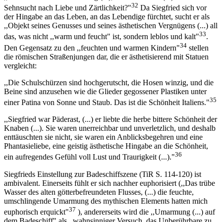
32
Sehnsucht nach Liebe und Zärtlichkeit?"
Da Siegfried sich vor
der Hingabe an das Leben, an das Lebendige fürchtet, sucht er als
,,Objekt seines Genusses und seines ästhetischen Vergnügens (...) all
33
das, was nicht ,,warm und feucht" ist, sondern leblos und kalt"
.
34
Den Gegensatz zu den ,,feuchten und warmen Kindern"
stellen
die römischen Straßenjungen dar, die er ästhetisierend mit Statuen
vergleicht:
,,Die Schulschürzen sind hochgerutscht, die Hosen winzig, und die
Beine sind anzusehen wie die Glieder gegossener Plastiken unter
35
einer Patina von Sonne und Staub. Das ist die Schönheit Italiens."
,,Siegfried war Päderast, (...) er liebte die herbe bittere Schönheit der
Knaben (...). Sie waren unerreichbar und unverletzlich, und deshalb
enttäuschten sie nicht, sie waren ein Anblicksbegehren und eine
Phantasieliebe, eine geistig ästhetische Hingabe an die Schönheit,
36
ein aufregendes Gefühl voll Lust und Traurigkeit (...)."
Siegfrieds Einstellung zur Badeschiffszene (TiR S. 114-120) ist
ambivalent. Einerseits fühlt er sich nachher euphorisiert (,,Das trübe
Wasser des alten götterbefreundeten Flusses, (...) die feuchte,
umschlingende Umarmung des mythischen Elements hatten mich
37
euphorisch erquickt"
), andererseits wird die ,,Umarmung (...) auf
dem Badeschiff" als ,,wahnsinniger Versuch, das Unberührbare zu