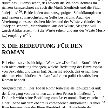
durch das ,,Dionysische", das sowohl die Welt des Romans im
ganzen kennzeichnet als auch die Musik Siegfrieds und die Figur
50
Judejahns"
. Beide leiden unter ausgeprägten Schuldkomplexen
und neigen zu masochistischer Selbstbestrafung. Auch die
Verehrung eines asketischen Ideales und der Wüste verbindet sie:
Judejahn schöpft ,,Mannbarkeit" aus der Wüste, Siegfried will
,,nach Afrika reisen, (...) die Wüste sehen, und aus der Wüste Musik
51
(...) empfangen"
.
3. DIE BEDEUTUNG FÜR DEN
ROMAN
Bei einem so vielschichtigen Werk wie ,,Der Tod in Rom" läßt es
sich nicht eindeutig festlegen, welche Bedeutung der Einzelaspekt
von Sexualität und Essen hat. Sicher ist jedoch, daß es sich hier
nicht um einen bloßen ,,Aufsatz" auf einen politisch-satirischen
Roman handelt.
Siegfried tritt in ,,Der Tod in Rom" teilweise als Ich-Erzähler auf;
52
der Übergang von der dritten zur ersten Person ist fließend
.
Dadurch wirkt seine Beziehung zum Leser unmittelbar; er steht auf
53
einer Ebene mit dem ebenfalls vorhandenen auktorialen Erzähler.
Eine Interpretation der Figur Siegfrieds als ,,Sprachrohr des