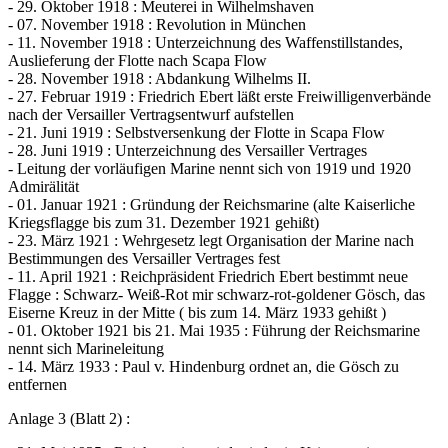
- 29. Oktober 1918 : Meuterei in Wilhelmshaven
- 07. November 1918 : Revolution in München
- 11. November 1918 : Unterzeichnung des Waffenstillstandes,
Auslieferung der Flotte nach Scapa Flow
- 28. November 1918 : Abdankung Wilhelms II.
- 27. Februar 1919 : Friedrich Ebert läßt erste Freiwilligenverbände
nach der Versailler Vertragsentwurf aufstellen
- 21. Juni 1919 : Selbstversenkung der Flotte in Scapa Flow
- 28. Juni 1919 : Unterzeichnung des Versailler Vertrages
- Leitung der vorläufigen Marine nennt sich von 1919 und 1920
Admirälität
- 01. Januar 1921 : Gründung der Reichsmarine (alte Kaiserliche
Kriegsflagge bis zum 31. Dezember 1921 gehißt)
- 23. März 1921 : Wehrgesetz legt Organisation der Marine nach
Bestimmungen des Versailler Vertrages fest
- 11. April 1921 : Reichpräsident Friedrich Ebert bestimmt neue
Flagge : Schwarz- Weiß-Rot mir schwarz-rot-goldener Gösch, das
Eiserne Kreuz in der Mitte ( bis zum 14. März 1933 gehißt )
- 01. Oktober 1921 bis 21. Mai 1935 : Führung der Reichsmarine
nennt sich Marineleitung
- 14. März 1933 : Paul v. Hindenburg ordnet an, die Gösch zu
entfernen
Anlage 3 (Blatt 2) :