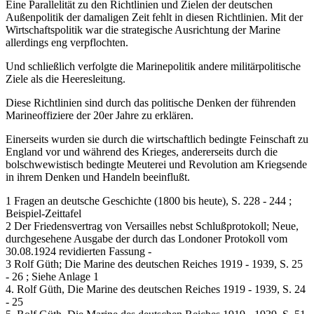
Eine Parallelität zu den Richtlinien und Zielen der deutschen
Außenpolitik der damaligen Zeit fehlt in diesen Richtlinien. Mit der
Wirtschaftspolitik war die strategische Ausrichtung der Marine
allerdings eng verpflochten.
Und schließlich verfolgte die Marinepolitik andere militärpolitische
Ziele als die Heeresleitung.
Diese Richtlinien sind durch das politische Denken der führenden
Marineoffiziere der 20er Jahre zu erklären.
Einerseits wurden sie durch die wirtschaftlich bedingte Feinschaft zu
England vor und während des Krieges, andererseits durch die
bolschwewistisch bedingte Meuterei und Revolution am Kriegsende
in ihrem Denken und Handeln beeinflußt.
1 Fragen an deutsche Geschichte (1800 bis heute), S. 228 - 244 ;
Beispiel-Zeittafel
2 Der Friedensvertrag von Versailles nebst Schlußprotokoll; Neue,
durchgesehene Ausgabe der durch das Londoner Protokoll vom
30.08.1924 revidierten Fassung -
3 Rolf Güth; Die Marine des deutschen Reiches 1919 - 1939, S. 25
- 26 ; Siehe Anlage 1
4. Rolf Güth, Die Marine des deutschen Reiches 1919 - 1939, S. 24
- 25