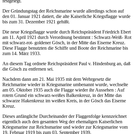
festgelegt.
Der Gründungstag der Reichsmarine wurde allerdings schon auf
den 01. Januar 1921 datiert, die alte Kaiserliche Kriegsflagge wurde
bis zum 31. Dezember 1921 gehißt.
Die neue Kriegsflagge wurde durch Reichspräsident Friedrich Ebert
am 11. April 1921 durch Verordnung bestimmt : Schwarz-Weiß- Rot
mit schwarz-rot- goldener Gösch, in der Mitte das Eiserne Kreuz.
Diese Flagge benutzten die Schiffe und Boote der Reichmarine bis
zum 14. März 1933.
An diesem Tag ordnete Reichspräsident Paul v. Hindenburg an, daß
die Gösch zu entfernen sei.
Nachdem dann am 21. Mai 1935 mit dem Wehrgesetz die
Reichmarine wieder in Kriegsmarine umbenannt wurde, wechselte
am 05. Oktober 1935 auch die Flagge wieder ihr Aussehen : Auf
rotem Grund ein schwarz-weißes Balkenkreuz, in der Mitte das
schwarze Hakenkreuz im weißen Kreis, in der Gösch das Eiserne
Kreuz.
Dieses anfängliche Durcheinander der Flaggenfolge kennzeichnet
eigentlich auch den gesamten Weg der ehemaligen Kaiserlichen
Kriegsmarine zur Reichsmarine und wieder zur Kriegsmarine vom
19. Februar 1919 bis zum 03. September 1939.