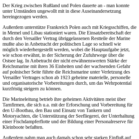
Der Krieg zwischen Rußland und Polen dauerte an - man konnte
unter Umständen ungewollt mit in diese Auseinandersetzung
hereingezogen werden.
Außerdem unterstütze Frankreich Polen auch mit Kriegsschiffen, die
in Memel und Libau stationiert waren. Die Einsatzbereitschaft der
durch den Versailler Vertrag übriggelassenen Restteile der Marine
mußte also in Anbetracht der politischen Lage so schnell wie
möglich wiederhergestellt werden, wobei die Hauptaufgabe jetzt,
wie schon erwähnt, in der Sicherung der Zufuhrwege über die
Ostsee lag. In Anbetracht der nicht erwähnenswerten Stärke der
Reichsmarine mit ihren 36 Einheiten und der wachsenden Gefahr
auf polnischer Seite führte die Reichsmarine unter Verletzung des
Versailler Vertrages schon ab 1923 geheime materielle, personelle
und organisatorische Vorbereitungen durch, um das Wehrpotential
kurzfristig steigern zu können.
Die Marineleitung betrieb ihre geheimen Aktivitäten meist über
Tarnfirmen, die sich u.a. mit der Erforschung und Vorbereitung für
den U-Bootbau, den Bau und Einsatz von Tankern und
Motoryachten, die Unterstützung der Seefliegerei, der Unterhaltung
einer Fischdampferflotte und der Bildung einer Personalreserve für
Kleinboote befaßten.
Außerdem nahm man auch damals schon sehr starken Einfluß auf