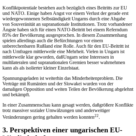
Konfliktpotentiale bestehen auch bezüglich eines Beitritts zur EU
und NATO. Einige haben Angst vor einem Verlust der gerade erst
wiedergewonnenen Selbständigkeit Ungarns durch eine Abgabe
von Souveränität an supranationale Institutionen. Trotz vorhandener
Ängste haben sich für einen NATO-Beitritt bei einem Referndum
85% der Bevölkerung ausgesprochen. In diesem Zusammenhang
spielen allerdings auch die Befürchtungen vor einem
unberechenbaren Rußland eine Rolle. Auch für den EU-Beitritt ist
nach Umfragen mittlerweile eine Mehrheit. Vielen in Ungarn ist
mittlerweile klar geworden, daßUngarn seine Interessen in
multilateralen und supranationalen Gremien besser wahrnehmen
kann als als isolierter kleiner Einzelstaat.
Spannungsgeladen ist weiterhin das Minderheitenproblem. Die
Verträge mit Rumänien und der Slowakei wurden von der
damaligen Opposition und weiten Teilen der Bevölkerung abgelehnt
und bekämpft.
In einer Zusammenschau kann gesagt werden, daßgrößere Konflikte
trotz massiver sozialer Umwälzungen und anderweitiger
22
Veränderungen gering gehalten werden konnten
.
3. Perspektiven einer ungarischen EU-