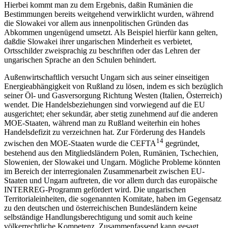
Hierbei kommt man zu dem Ergebnis, daßin Rumänien die
Bestimmungen bereits weitgehend verwirklicht wurden, während
die Slowakei vor allem aus innenpolitischen Gründen das
Abkommen ungenügend umsetzt. Als Beispiel hierfür kann gelten,
daßdie Slowakei ihrer ungarischen Minderheit es verbietet,
Ortsschilder zweisprachig zu beschriften oder das Lehren der
ungarischen Sprache an den Schulen behindert.
Außenwirtschaftlich versucht Ungarn sich aus seiner einseitigen
Energieabhängigkeit von Rußland zu lösen, indem es sich bezüglich
seiner Öl- und Gasversorgung Richtung Westen (Italien, Österreich)
wendet. Die Handelsbeziehungen sind vorwiegend auf die EU
ausgerichtet; eher sekundär, aber stetig zunehmend auf die anderen
MOE-Staaten, während man zu Rußland weiterhin ein hohes
Handelsdefizit zu verzeichnen hat. Zur Förderung des Handels
14
zwischen den MOE-Staaten wurde die CEFTA
gegründet,
bestehend aus den Mitgliedsländern Polen, Rumänien, Tschechien,
Slowenien, der Slowakei und Ungarn. Mögliche Probleme könnten
im Bereich der interregionalen Zusammenarbeit zwischen EU-
Staaten und Ungarn auftreten, die vor allem durch das europäische
INTERREG-Programm gefördert wird. Die ungarischen
Territorialeinheiten, die sogenannten Komitate, haben im Gegensatz
zu den deutschen und österreichischen Bundesländern keine
selbständige Handlungsberechtigung und somit auch keine
völkerrechtliche Kompetenz. Zusammenfassend kann gesagt