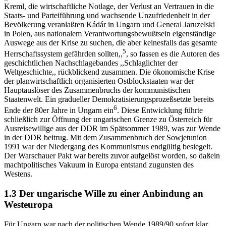
Kreml, die wirtschaftliche Notlage, der Verlust an Vertrauen in die
Staats- und Parteiführung und wachsende Unzufriedenheit in der
Bevölkerung veranlaßten Kádár in Ungarn und General Jaruzelski
in Polen, aus nationalem Verantwortungsbewußtsein eigenständige
Auswege aus der Krise zu suchen, die aber keinesfalls das gesamte
5
Herrschaftssystem gefährden sollten,,
, so fassen es die Autoren des
geschichtlichen Nachschlagebandes ,,Schlaglichter der
Weltgeschichte,, rückblickend zusammen. Die ökonomische Krise
der planwirtschaftlich organisierten Ostblockstaaten war der
Hauptauslöser des Zusammenbruchs der kommunistischen
Staatenwelt. Ein gradueller Demokratisierungsprozeßsetzte bereits
6
Ende der 80er Jahre in Ungarn ein
. Diese Entwicklung führte
schließlich zur Öffnung der ungarischen Grenze zu Österreich für
Ausreisewillige aus der DDR im Spätsommer 1989, was zur Wende
in der DDR beitrug. Mit dem Zusammenbruch der Sowjetunion
1991 war der Niedergang des Kommunismus endgültig besiegelt.
Der Warschauer Pakt war bereits zuvor aufgelöst worden, so daßein
machtpolitisches Vakuum in Europa entstand zugunsten des
Westens.
1.3 Der ungarische Wille zu einer Anbindung an
Westeuropa
Für Ungarn war nach der politischen Wende 1989/90 sofort klar,