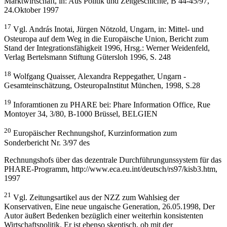
Marktwirtschaft, in: Aus Politik und Zeitgeschichte, B 44-45/97,
24.Oktober 1997
17
Vgl. András Inotai, Jürgen Nötzold, Ungarn, in: Mittel- und
Osteuropa auf dem Weg in die Europäische Union, Bericht zum
Stand der Integrationsfähigkeit 1996, Hrsg.: Werner Weidenfeld,
Verlag Bertelsmann Stiftung Gütersloh 1996, S. 248
18
Wolfgang Quaisser, Alexandra Reppegather, Ungarn -
Gesamteinschätzung, OsteuropaInstitut München, 1998, S.28
19
Inforamtionen zu PHARE bei: Phare Information Office, Rue
Montoyer 34, 3/80, B-1000 Brüssel, BELGIEN
20
Europäischer Rechnungshof, Kurzinformation zum
Sonderbericht Nr. 3/97 des
Rechnungshofs über das dezentrale Durchführungunssystem für das
PHARE-Programm, http://www.eca.eu.int/deutsch/rs97/kisb3.htm,
1997
21
Vgl. Zeitungsartikel aus der NZZ zum Wahlsieg der
Konservativen, Eine neue ungaische Generation, 26.05.1998, Der
Autor äußert Bedenken bezüglich einer weiterhin konsistenten
Wirtschaftspolitik. Er ist ebenso skeptisch, ob mit der