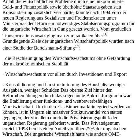
Antall die wirtschaftlichen Probleme durch eine unkoordinierte
Geld- und Finanzpolitik sowie überhöhte Staatsausgaben statt
Konsolidierung zusätzlich veschärfte, konnte nach 1994 von der
neuen Regierung aus Sozialisten und Freidemokraten unter
Ministerpräsident Horn ein notwendiges Stabilsierungsprogramm für
die ungarische Wirtschaft in Gang gesetzt werden. Vom graduellen
16
Transformationsansatz ging man zum radikalen über
.
Grundlegende Ziele der ungarischen Wirtschaftspolitik wurden nach
17
einer Studie der Bertelsmann-Stiftung
:
- die Beschleunigung des Wirtschaftswachstums ohne Gefährdung
der makroökonomischen Stabilität
- Wirtschaftswachstum vor allem durch Investitionen und Export
- Konsolidierung und Umstrukturierung des Haushalts: weniger
Ausgaben, weniger Schulden Das oberste Ziel hinter den
Reformbemühungen durch das sogenannte Bokros-Programm war
die Etablierung einer funktions- und wettbewerbsfähigen
Marktwirtschaft. Um in den EU-Binnenmarkt integriert werden zu
können, ist in Ungarn ein massiver Strukturwandel von statten
gegangen, der vor allem durch die Privatisierungspolitik der
ungarischen Regierung gefördert wurde. Das Privateigentum
erreicht 1998 bereits einen Anteil von über 75% der ungarischen
Wirtschaft. Die ungarische Wirtschaft hatte wie andere OME-