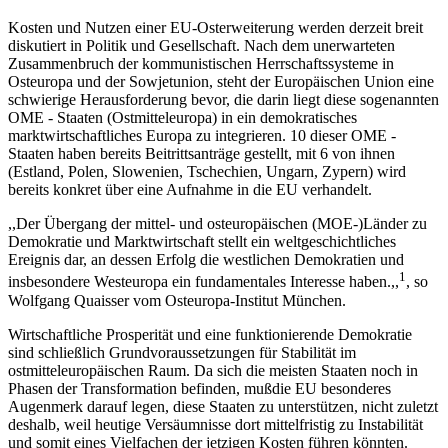
Kosten und Nutzen einer EU-Osterweiterung werden derzeit breit
diskutiert in Politik und Gesellschaft. Nach dem unerwarteten
Zusammenbruch der kommunistischen Herrschaftssysteme in
Osteuropa und der Sowjetunion, steht der Europäischen Union eine
schwierige Herausforderung bevor, die darin liegt diese sogenannten
OME - Staaten (Ostmitteleuropa) in ein demokratisches
marktwirtschaftliches Europa zu integrieren. 10 dieser OME -
Staaten haben bereits Beitrittsanträge gestellt, mit 6 von ihnen
(Estland, Polen, Slowenien, Tschechien, Ungarn, Zypern) wird
bereits konkret über eine Aufnahme in die EU verhandelt.
,,Der Übergang der mittel- und osteuropäischen (MOE-)Länder zu
Demokratie und Marktwirtschaft stellt ein weltgeschichtliches
Ereignis dar, an dessen Erfolg die westlichen Demokratien und
1
insbesondere Westeuropa ein fundamentales Interesse haben.,,
, so
Wolfgang Quaisser vom Osteuropa-Institut München.
Wirtschaftliche Prosperität und eine funktionierende Demokratie
sind schließlich Grundvoraussetzungen für Stabilität im
ostmitteleuropäischen Raum. Da sich die meisten Staaten noch in
Phasen der Transformation befinden, mußdie EU besonderes
Augenmerk darauf legen, diese Staaten zu unterstützen, nicht zuletzt
deshalb, weil heutige Versäumnisse dort mittelfristig zu Instabilität
und somit eines Vielfachen der jetzigen Kosten führen könnten.