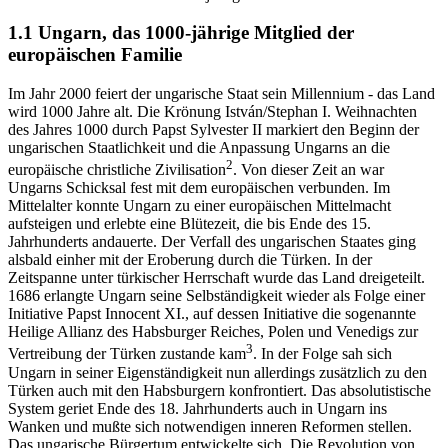
1.1 Ungarn, das 1000-jährige Mitglied der
europäischen Familie
Im Jahr 2000 feiert der ungarische Staat sein Millennium - das Land
wird 1000 Jahre alt. Die Krönung István/Stephan I. Weihnachten
des Jahres 1000 durch Papst Sylvester II markiert den Beginn der
ungarischen Staatlichkeit und die Anpassung Ungarns an die
2
europäische christliche Zivilisation
. Von dieser Zeit an war
Ungarns Schicksal fest mit dem europäischen verbunden. Im
Mittelalter konnte Ungarn zu einer europäischen Mittelmacht
aufsteigen und erlebte eine Blütezeit, die bis Ende des 15.
Jahrhunderts andauerte. Der Verfall des ungarischen Staates ging
alsbald einher mit der Eroberung durch die Türken. In der
Zeitspanne unter türkischer Herrschaft wurde das Land dreigeteilt.
1686 erlangte Ungarn seine Selbständigkeit wieder als Folge einer
Initiative Papst Innocent XI., auf dessen Initiative die sogenannte
Heilige Allianz des Habsburger Reiches, Polen und Venedigs zur
3
Vertreibung der Türken zustande kam
. In der Folge sah sich
Ungarn in seiner Eigenständigkeit nun allerdings zusätzlich zu den
Türken auch mit den Habsburgern konfrontiert. Das absolutistische
System geriet Ende des 18. Jahrhunderts auch in Ungarn ins
Wanken und mußte sich notwendigen inneren Reformen stellen.
Das ungarische Bürgertum entwickelte sich. Die Revolution von