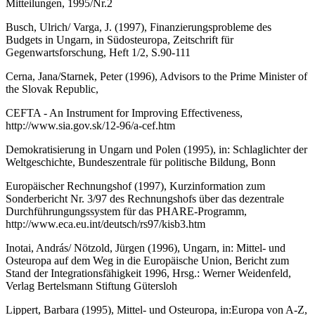
Mitteilungen, 1995/Nr.2
Busch, Ulrich/ Varga, J. (1997), Finanzierungsprobleme des
Budgets in Ungarn, in Südosteuropa, Zeitschrift für
Gegenwartsforschung, Heft 1/2, S.90-111
Cerna, Jana/Starnek, Peter (1996), Advisors to the Prime Minister of
the Slovak Republic,
CEFTA - An Instrument for Improving Effectiveness,
http://www.sia.gov.sk/12-96/a-cef.htm
Demokratisierung in Ungarn und Polen (1995), in: Schlaglichter der
Weltgeschichte, Bundeszentrale für politische Bildung, Bonn
Europäischer Rechnungshof (1997), Kurzinformation zum
Sonderbericht Nr. 3/97 des Rechnungshofs über das dezentrale
Durchführungungssystem für das PHARE-Programm,
http://www.eca.eu.int/deutsch/rs97/kisb3.htm
Inotai, András/ Nötzold, Jürgen (1996), Ungarn, in: Mittel- und
Osteuropa auf dem Weg in die Europäische Union, Bericht zum
Stand der Integrationsfähigkeit 1996, Hrsg.: Werner Weidenfeld,
Verlag Bertelsmann Stiftung Gütersloh
Lippert, Barbara (1995), Mittel- und Osteuropa, in:Europa von A-Z,