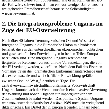
neuerlichen Abgabe von Souveränität, wie es im Rahmen der EU
der Fall wäre, schwer tun, da man erst vor wenigen Jahren aus der
weitgehenden Fremdherrschaft heraus seine Selbständigkeit
wiedergewonnen hat.
2. Die Integrationsprobleme Ungarns im
Zuge der EU-Osterweiterung
Nach über 40 Jahren Trennung zwischen Ost und West ist eine
Integration Ungarns in die Europäische Union mit Problemen
behaftet, die aus den unterschiedlichen ökonomischen, politischen
und gesellschaftlichen Entwicklungen in beiden Teilen Europas
herzuleiten sind. Eine Integration Ungarns setzt deshalb
tiefgreifende Reformen voraus, um die Voraussetzungen, die von
der EU verlangt werden, zu erfüllen. Nach dem Fall des Eisernen
Vorhangs traten die ,,dramatischen Einkommensunterschiede und
das extrem soziale und wirtschaftliche Entwicklungsgefälle
8
zwischen Ost und West,,
deutlich zu Tage. Die
zentralverwaltungswirtschaftlich organisierte Volkswirtschaft
Ungarns konnte nach der Wende nur durch eine massive Abwertung
der Währung und hohen Abgaben für Importgüter vor dem
Zusammenbruch bewahrt werden. Das politische System Ungarns
war trotz erster demokratischer Ansätze 1989 noch ein weitgehend
diktatorisches. Ein Drittel der in Europa lebenden Ungarn leben