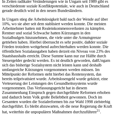
In Zeiten radikaler Veränderungen wie in Ungarn seit 1989 gibt es
verschiedenste soziale Konfliktpotentiale, wie auch in Deutschland
gerade deutlich wird in den neuen Bundesländern.
In Ungarn stieg die Arbeitslosigkeit bald nach der Wende auf über
10%, wo sie aber seit dem stablisiert werden konnte. Die meisten
Arbeitnehmer hatten mit Realeinkommensverlusten zu kämpfen.
Rentner und sozial Schwache hatten Kürzungen in den
Sozialbudgets hinzunehmen, die viele unter die Armutsgrenze
getrieben haben. Hierbei überrascht es sehr positiv, daßder soziale
Frieden trotzdem weitgehend aufrechterhalten werden konnte. Die
öffentlichen Sozialausgaben haben derzeit ein Niveau von 23% des
Staatshaushalts erreicht. Diese Summe kann nur zur Hälfte durch
Steuergelder gedeckt werden. Es ist deutlich geworden, daßUngarn
sich das bisherige Sozialsystem nicht leisten kann und deshalb
umfangreiche Kürzungen vorgenommen werden müssen. Im
Mittelpunkt der Reformen steht hierbei das Rentensystem, das
bereits teilprivatisiert wurde. Arbeitslosengeld wurde gekürzt, eine
Verteuerung der Leistungen des Gesundheitssystems wurde
vorgenommen. Das Verfassungsgericht hat in diesem
Zusammenhang Einspruch gegen durchgeführte Reformen erhoben
und dadurch beim Volk große Beliebtheit gewonnen. Doch im
Gesamten wurden die Sozialreformen bis zur Wahl 1998 zielstrebig
durchgeführt. Es bleibt abzuwarten, ob die neue Regierung die Kraft
21
hat, weiterhin die unpopulären Maßnahmen durchzuführen
.