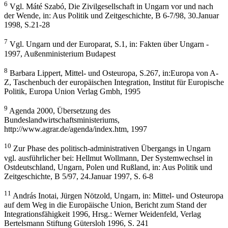
6
Vgl. Máté Szabó, Die Zivilgesellschaft in Ungarn vor und nach
der Wende, in: Aus Politik und Zeitgeschichte, B 6-7/98, 30.Januar
1998, S.21-28
7
Vgl. Ungarn und der Europarat, S.1, in: Fakten über Ungarn -
1997, Außenministerium Budapest
8
Barbara Lippert, Mittel- und Osteuropa, S.267, in:Europa von A-
Z, Taschenbuch der europäischen Integration, Institut für Europische
Politik, Europa Union Verlag Gmbh, 1995
9
Agenda 2000, Übersetzung des
Bundeslandwirtschaftsministeriums,
http://www.agrar.de/agenda/index.htm, 1997
10
Zur Phase des politisch-administrativen Übergangs in Ungarn
vgl. ausführlicher bei: Hellmut Wollmann, Der Systemwechsel in
Ostdeutschland, Ungarn, Polen und Rußland, in: Aus Politik und
Zeitgeschichte, B 5/97, 24.Januar 1997, S. 6-8
11
András Inotai, Jürgen Nötzold, Ungarn, in: Mittel- und Osteuropa
auf dem Weg in die Europäische Union, Bericht zum Stand der
Integrationsfähigkeit 1996, Hrsg.: Werner Weidenfeld, Verlag
Bertelsmann Stiftung Gütersloh 1996, S. 241