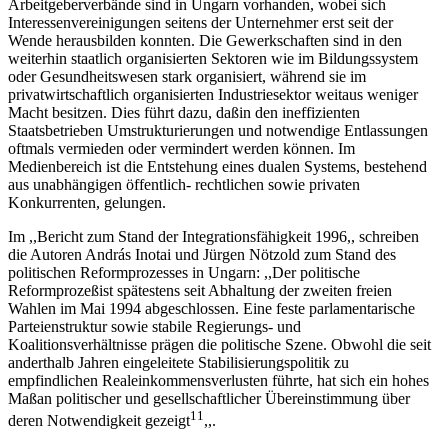
Arbeitgeberverbände sind in Ungarn vorhanden, wobei sich
Interessenvereinigungen seitens der Unternehmer erst seit der
Wende herausbilden konnten. Die Gewerkschaften sind in den
weiterhin staatlich organisierten Sektoren wie im Bildungssystem
oder Gesundheitswesen stark organisiert, während sie im
privatwirtschaftlich organisierten Industriesektor weitaus weniger
Macht besitzen. Dies führt dazu, daßin den ineffizienten
Staatsbetrieben Umstrukturierungen und notwendige Entlassungen
oftmals vermieden oder vermindert werden können. Im
Medienbereich ist die Entstehung eines dualen Systems, bestehend
aus unabhängigen öffentlich- rechtlichen sowie privaten
Konkurrenten, gelungen.
Im ,,Bericht zum Stand der Integrationsfähigkeit 1996,, schreiben
die Autoren András Inotai und Jürgen Nötzold zum Stand des
politischen Reformprozesses in Ungarn: ,,Der politische
Reformprozeßist spätestens seit Abhaltung der zweiten freien
Wahlen im Mai 1994 abgeschlossen. Eine feste parlamentarische
Parteienstruktur sowie stabile Regierungs- und
Koalitionsverhältnisse prägen die politische Szene. Obwohl die seit
anderthalb Jahren eingeleitete Stabilisierungspolitik zu
empfindlichen Realeinkommensverlusten führte, hat sich ein hohes
Maßan politischer und gesellschaftlicher Übereinstimmung über
11
deren Notwendigkeit gezeigt
,,.