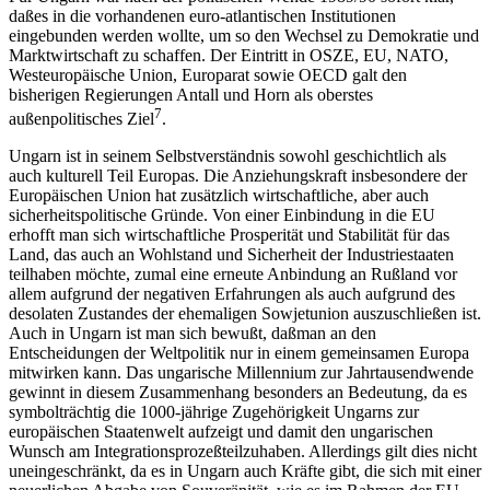
daßes in die vorhandenen euro-atlantischen Institutionen
eingebunden werden wollte, um so den Wechsel zu Demokratie und
Marktwirtschaft zu schaffen. Der Eintritt in OSZE, EU, NATO,
Westeuropäische Union, Europarat sowie OECD galt den
bisherigen Regierungen Antall und Horn als oberstes
7
außenpolitisches Ziel
.
Ungarn ist in seinem Selbstverständnis sowohl geschichtlich als
auch kulturell Teil Europas. Die Anziehungskraft insbesondere der
Europäischen Union hat zusätzlich wirtschaftliche, aber auch
sicherheitspolitische Gründe. Von einer Einbindung in die EU
erhofft man sich wirtschaftliche Prosperität und Stabilität für das
Land, das auch an Wohlstand und Sicherheit der Industriestaaten
teilhaben möchte, zumal eine erneute Anbindung an Rußland vor
allem aufgrund der negativen Erfahrungen als auch aufgrund des
desolaten Zustandes der ehemaligen Sowjetunion auszuschließen ist.
Auch in Ungarn ist man sich bewußt, daßman an den
Entscheidungen der Weltpolitik nur in einem gemeinsamen Europa
mitwirken kann. Das ungarische Millennium zur Jahrtausendwende
gewinnt in diesem Zusammenhang besonders an Bedeutung, da es
symbolträchtig die 1000-jährige Zugehörigkeit Ungarns zur
europäischen Staatenwelt aufzeigt und damit den ungarischen
Wunsch am Integrationsprozeßteilzuhaben. Allerdings gilt dies nicht
uneingeschränkt, da es in Ungarn auch Kräfte gibt, die sich mit einer