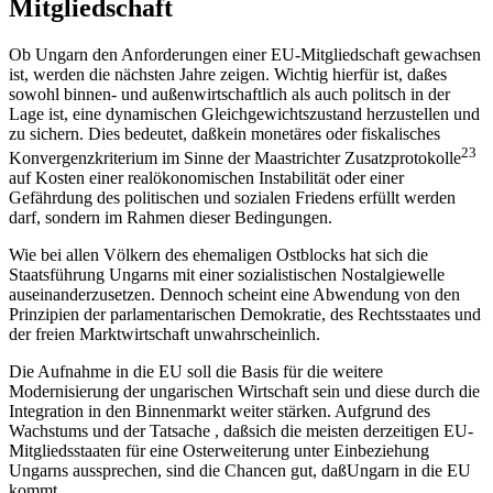
Mitgliedschaft
Ob Ungarn den Anforderungen einer EU-Mitgliedschaft gewachsen
ist, werden die nächsten Jahre zeigen. Wichtig hierfür ist, daßes
sowohl binnen- und außenwirtschaftlich als auch politsch in der
Lage ist, eine dynamischen Gleichgewichtszustand herzustellen und
zu sichern. Dies bedeutet, daßkein monetäres oder fiskalisches
23
Konvergenzkriterium im Sinne der Maastrichter Zusatzprotokolle
auf Kosten einer realökonomischen Instabilität oder einer
Gefährdung des politischen und sozialen Friedens erfüllt werden
darf, sondern im Rahmen dieser Bedingungen.
Wie bei allen Völkern des ehemaligen Ostblocks hat sich die
Staatsführung Ungarns mit einer sozialistischen Nostalgiewelle
auseinanderzusetzen. Dennoch scheint eine Abwendung von den
Prinzipien der parlamentarischen Demokratie, des Rechtsstaates und
der freien Marktwirtschaft unwahrscheinlich.
Die Aufnahme in die EU soll die Basis für die weitere
Modernisierung der ungarischen Wirtschaft sein und diese durch die
Integration in den Binnenmarkt weiter stärken. Aufgrund des
Wachstums und der Tatsache , daßsich die meisten derzeitigen EU-
Mitgliedsstaaten für eine Osterweiterung unter Einbeziehung
Ungarns aussprechen, sind die Chancen gut, daßUngarn in die EU
kommt.