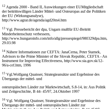
12
Agenda 2000 - Band II, Auswirkungen einer EUMitgliedschaft
der beitrittswilligen Länder Mittel- und Osteuropas auf die Politiken
der EU (Wirkungsanalyse),
http://www.agrar.de/agenda/agd20m4.htm
13
Vgl. Pressebericht der dpa, Ungarn mußfür EU-Beitritt
Minderheitenschutz verbessern,
http://www.hungaroinfo.com/info/allg/pressespiegel/980329dpa.htm,
29.03.98
14
Nähere Informationen zur CEFTA: JanaCerna, Peter Starnek,
Advisors to the Prime Minister of the Slovak Republic, CEFTA - An
Instrument for Improving Effectiveness, http://www.sia.gov.sk/12-
96/a-cef.htm, 1996
15
Vgl.Wolfgang Quaisser, Strategieansätze und Ergebnisse des
Übergangs der mittel- und
osteuropäischen Länder zur Marktwirtschaft, S.8-14, in: Aus Politik
und Zeitgeschichte, B 44- 45/97, 24.Oktober 1997
16
Vgl. Wolfgang Quaisser, Strategieansätze und Ergebnisse des
Übergangs der mittel- und osteuropäischen Länder zur