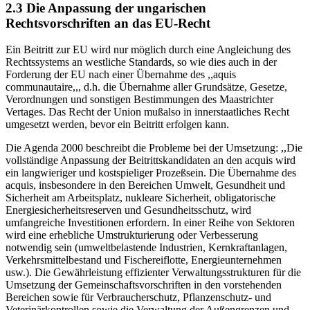
2.3 Die Anpassung der ungarischen
Rechtsvorschriften an das EU-Recht
Ein Beitritt zur EU wird nur möglich durch eine Angleichung des
Rechtssystems an westliche Standards, so wie dies auch in der
Forderung der EU nach einer Übernahme des ,,aquis
communautaire,,, d.h. die Übernahme aller Grundsätze, Gesetze,
Verordnungen und sonstigen Bestimmungen des Maastrichter
Vertages. Das Recht der Union mußalso in innerstaatliches Recht
umgesetzt werden, bevor ein Beitritt erfolgen kann.
Die Agenda 2000 beschreibt die Probleme bei der Umsetzung: ,,Die
vollständige Anpassung der Beitrittskandidaten an den acquis wird
ein langwieriger und kostspieliger Prozeßsein. Die Übernahme des
acquis, insbesondere in den Bereichen Umwelt, Gesundheit und
Sicherheit am Arbeitsplatz, nukleare Sicherheit, obligatorische
Energiesicherheitsreserven und Gesundheitsschutz, wird
umfangreiche Investitionen erfordern. In einer Reihe von Sektoren
wird eine erhebliche Umstrukturierung oder Verbesserung
notwendig sein (umweltbelastende Industrien, Kernkraftanlagen,
Verkehrsmittelbestand und Fischereiflotte, Energieunternehmen
usw.). Die Gewährleistung effizienter Verwaltungsstrukturen für die
Umsetzung der Gemeinschaftsvorschriften in den vorstehenden
Bereichen sowie für Verbraucherschutz, Pflanzenschutz- und
Veterinärkontrollen sowie die Verwaltung der Außengrenzen und