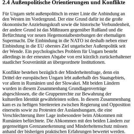
2.4 Außenpolitische Orientierungen und Konflikte
Für Ungarn steht außenpolitisch in erster Linie die Anbindung an
den Westen im Vordergrund. Der eine Grund dafür ist die große
ökonomische Anziehungskraft sowie die historische Verbundenheit,
der andere Grund ist das Mißtrauen gegenüber Rußland und die
Befürchtung vor neuen Hegemonialbestrebungen der ehemaligen
Supermacht. Die Einbindung in die NATO ist deshalb neben einer
Einbindung in die EU oberstes Ziel ungarischer Außenpolitik seit
der Wende. Ein psychologisches Problem für Ungarn besteht
allerdings in der erneuten Abgabe von erst kürzlich zurückerhaltener
staatlicher Souveränität an übergeordnete Institutionen.
Konflikte bestehen bezüglich der Minderheitenfrage, denn ein
Drittel der europäischen Ungarn lebt außerhalb des Staatsgebiets,
vor allem in Rumänien und der Slowakei. Mit beiden Ländern
wurden in diesem Zusammenhang Grundlagenverträge
abgeschlossen, die die Gruppenrechte zur Bewahrung der
kulturellen Identität gewährleisten sollen. In diesem Zusammenhang
kam es zu heftigen Streitereien zwischen Regierung und Opposition
einerseits sowie zu Protesten der Auslandsungarn, die eine
Verschlechterung ihrer Lage insbesondere beim Abkommen mit
Rumänien befürchtete. Die Abkommen mit den beiden Ländern zur
gegenseitigen Grenzanerkennung und Minderheitenschutz müssen
anhand der bisherigen praktischen Erfahrungen bewertet werden.