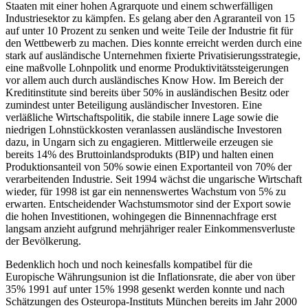
Staaten mit einer hohen Agrarquote und einem schwerfälligen
Industriesektor zu kämpfen. Es gelang aber den Agraranteil von 15
auf unter 10 Prozent zu senken und weite Teile der Industrie fit für
den Wettbewerb zu machen. Dies konnte erreicht werden durch eine
stark auf ausländische Unternehmen fixierte Privatisierungsstrategie,
eine maßvolle Lohnpolitk und enorme Produktivitätssteigerungen
vor allem auch durch ausländisches Know How. Im Bereich der
Kreditinstitute sind bereits über 50% in ausländischen Besitz oder
zumindest unter Beteiligung ausländischer Investoren. Eine
verläßliche Wirtschaftspolitik, die stabile innere Lage sowie die
niedrigen Lohnstückkosten veranlassen ausländische Investoren
dazu, in Ungarn sich zu engagieren. Mittlerweile erzeugen sie
bereits 14% des Bruttoinlandsprodukts (BIP) und halten einen
Produktionsanteil von 50% sowie einen Exportanteil von 70% der
verarbeitenden Industrie. Seit 1994 wächst die ungarische Wirtschaft
wieder, für 1998 ist gar ein nennenswertes Wachstum von 5% zu
erwarten. Entscheidender Wachstumsmotor sind der Export sowie
die hohen Investitionen, wohingegen die Binnennachfrage erst
langsam anzieht aufgrund mehrjähriger realer Einkommensverluste
der Bevölkerung.
Bedenklich hoch und noch keinesfalls kompatibel für die
Europische Währungsunion ist die Inflationsrate, die aber von über
35% 1991 auf unter 15% 1998 gesenkt werden konnte und nach
Schätzungen des Osteuropa-Instituts München bereits im Jahr 2000