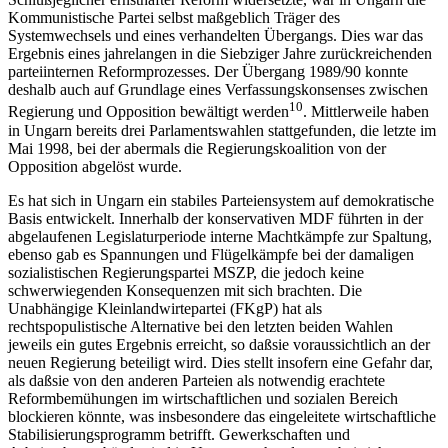
Kommunistische Partei selbst maßgeblich Träger des
Systemwechsels und eines verhandelten Übergangs. Dies war das
Ergebnis eines jahrelangen in die Siebziger Jahre zurückreichenden
parteiinternen Reformprozesses. Der Übergang 1989/90 konnte
deshalb auch auf Grundlage eines Verfassungskonsenses zwischen
10
Regierung und Opposition bewältigt werden
. Mittlerweile haben
in Ungarn bereits drei Parlamentswahlen stattgefunden, die letzte im
Mai 1998, bei der abermals die Regierungskoalition von der
Opposition abgelöst wurde.
Es hat sich in Ungarn ein stabiles Parteiensystem auf demokratische
Basis entwickelt. Innerhalb der konservativen MDF führten in der
abgelaufenen Legislaturperiode interne Machtkämpfe zur Spaltung,
ebenso gab es Spannungen und Flügelkämpfe bei der damaligen
sozialistischen Regierungspartei MSZP, die jedoch keine
schwerwiegenden Konsequenzen mit sich brachten. Die
Unabhängige Kleinlandwirtepartei (FKgP) hat als
rechtspopulistische Alternative bei den letzten beiden Wahlen
jeweils ein gutes Ergebnis erreicht, so daßsie voraussichtlich an der
neuen Regierung beteiligt wird. Dies stellt insofern eine Gefahr dar,
als daßsie von den anderen Parteien als notwendig erachtete
Reformbemühungen im wirtschaftlichen und sozialen Bereich
blockieren könnte, was insbesondere das eingeleitete wirtschaftliche
Stabilisierungsprogramm betrifft. Gewerkschaften und