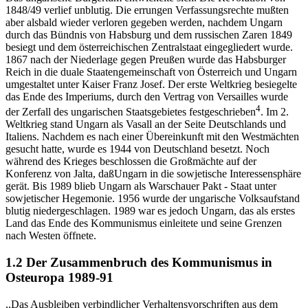
1848/49 verlief unblutig. Die errungen Verfassungsrechte mußten
aber alsbald wieder verloren gegeben werden, nachdem Ungarn
durch das Bündnis von Habsburg und dem russischen Zaren 1849
besiegt und dem österreichischen Zentralstaat eingegliedert wurde.
1867 nach der Niederlage gegen Preußen wurde das Habsburger
Reich in die duale Staatengemeinschaft von Österreich und Ungarn
umgestaltet unter Kaiser Franz Josef. Der erste Weltkrieg besiegelte
das Ende des Imperiums, durch den Vertrag von Versailles wurde
4
der Zerfall des ungarischen Staatsgebietes festgeschrieben
. Im 2.
Weltkrieg stand Ungarn als Vasall an der Seite Deutschlands und
Italiens. Nachdem es nach einer Übereinkunft mit den Westmächten
gesucht hatte, wurde es 1944 von Deutschland besetzt. Noch
während des Krieges beschlossen die Großmächte auf der
Konferenz von Jalta, daßUngarn in die sowjetische Interessensphäre
gerät. Bis 1989 blieb Ungarn als Warschauer Pakt - Staat unter
sowjetischer Hegemonie. 1956 wurde der ungarische Volksaufstand
blutig niedergeschlagen. 1989 war es jedoch Ungarn, das als erstes
Land das Ende des Kommunismus einleitete und seine Grenzen
nach Westen öffnete.
1.2 Der Zusammenbruch des Kommunismus in
Osteuropa 1989-91
,,Das Ausbleiben verbindlicher Verhaltensvorschriften aus dem