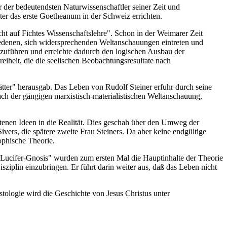
r der bedeutendsten Naturwissenschaftler seiner Zeit und
ter das erste Goetheanum in der Schweiz errichten.
t auf Fichtes Wissenschaftslehre". Schon in der Weimarer Zeit
iedenen, sich widersprechenden Weltanschauungen eintreten und
enzuführen und erreichte dadurch den logischen Ausbau der
eiheit, die die seelischen Beobachtungsresultate nach
ätter" herausgab. Das Leben von Rudolf Steiner erfuhr durch seine
nach der gängigen marxistisch-materialistischen Weltanschauung,
tenen Ideen in die Realität. Dies geschah über den Umweg der
vers, die spätere zweite Frau Steiners. Da aber keine endgültige
ophische Theorie.
 "Lucifer-Gnosis" wurden zum ersten Mal die Hauptinhalte der Theorie
sziplin einzubringen. Er führt darin weiter aus, daß das Leben nicht
stologie wird die Geschichte von Jesus Christus unter