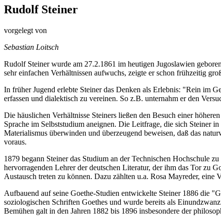
Rudolf Steiner
vorgelegt von
Sebastian Loitsch
Rudolf Steiner wurde am 27.2.1861 im heutigen Jugoslawien geboren (
sehr einfachen Verhältnissen aufwuchs, zeigte er schon frühzeitig g
In früher Jugend erlebte Steiner das Denken als Erlebnis: "Rein im Ge
erfassen und dialektisch zu vereinen. So z.B. unternahm er den Versu
Die häuslichen Verhältnisse Steiners ließen den Besuch einer höheren
Sprache im Selbststudium aneignen. Die Leitfrage, die sich Steiner in
Materialismus überwinden und überzeugend beweisen, daß das naturwiss
voraus.
1879 begann Steiner das Studium an der Technischen Hochschule zu Wi
hervorragenden Lehrer der deutschen Literatur, der ihm das Tor zu 
Austausch treten zu können. Dazu zählten u.a. Rosa Mayreder, eine V
Aufbauend auf seine Goethe-Studien entwickelte Steiner 1886 die "G
soziologischen Schriften Goethes und wurde bereits als Einundzwanzig
Bemühen galt in den Jahren 1882 bis 1896 insbesondere der philos