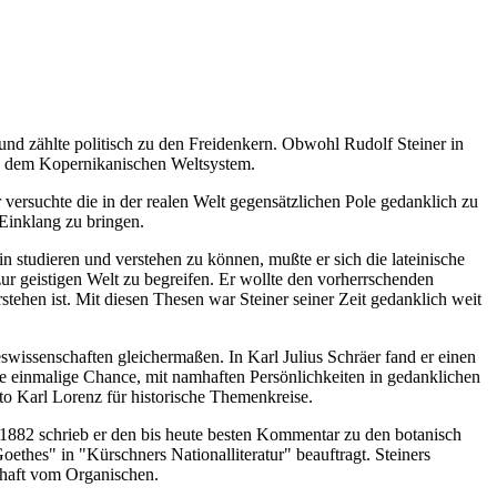
und zählte politisch zu den Freidenkern. Obwohl Rudolf Steiner in
.B. dem Kopernikanischen Weltsystem.
r versuchte die in der realen Welt gegensätzlichen Pole gedanklich zu
 Einklang zu bringen.
 studieren und verstehen zu können, mußte er sich die lateinische
 zur geistigen Welt zu begreifen. Er wollte den vorherrschenden
tehen ist. Mit diesen Thesen war Steiner seiner Zeit gedanklich weit
wissenschaften gleichermaßen. In Karl Julius Schräer fand er einen
e einmalige Chance, mit namhaften Persönlichkeiten in gedanklichen
to Karl Lorenz für historische Themenkreise.
1882 schrieb er den bis heute besten Kommentar zu den botanisch
ethes" in "Kürschners Nationalliteratur" beauftragt. Steiners
chaft vom Organischen.