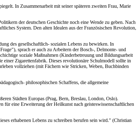
iegelt. In Zusammenarbeit mit seiner späteren zweiten Frau, Marie
 Politikern der deutschen Geschichte noch eine Wende zu geben. Nach
haftliches System. Den alten Idealen aus der Französischen Revolution,
ng des gesellschaftlich- sozialen Lebens zu bewirken. In
 Frage"), sprach er auch zu Arbeitern der Bosch-, Delmonte- und
elschichtige soziale Maßnahmen (Kinderbetreuung und Bildungsarbeit
e einer Zigarettenfabrik. Dieses revolutionäre Schulmodell sollte in
urleben vollziehen (mit Fächern wie Stricken, Weben, Buchbinden
ädagogisch- philosophischen Schaffens, die allgemeine
rößeren Städten Europas (Prag, Bern, Breslau, London, Oslo).
en für eine Erweiterung der Heilkunst nach geisteswissenschaftlichen
dieses erhabenen Lebens zu schreiben berufen sein wird." (Christian