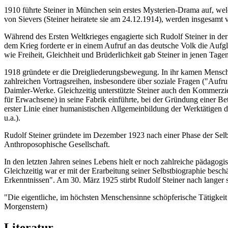
1910 führte Steiner in München sein erstes Mysterien-Drama auf, wel
von Sievers (Steiner heiratete sie am 24.12.1914), werden insgesamt
Während des Ersten Weltkrieges engagierte sich Rudolf Steiner in de
dem Krieg forderte er in einem Aufruf an das deutsche Volk die Aufgli
wie Freiheit, Gleichheit und Brüderlichkeit gab Steiner in jenen Tagen
1918 gründete er die Dreigliederungsbewegung. In ihr kamen Mensche
zahlreichen Vortragsreihen, insbesondere über soziale Fragen ("Aufru
Daimler-Werke. Gleichzeitig unterstützte Steiner auch den Kommerzie
für Erwachsene) in seine Fabrik einführte, bei der Gründung einer Bet
erster Linie einer humanistischen Allgemeinbildung der Werktätigen
u.a.).
Rudolf Steiner gründete im Dezember 1923 nach einer Phase der Selb
Anthroposophische Gesellschaft.
In den letzten Jahren seines Lebens hielt er noch zahlreiche pädagog
Gleichzeitig war er mit der Erarbeitung seiner Selbstbiographie besc
Erkenntnissen". Am 30. März 1925 stirbt Rudolf Steiner nach langer 
"Die eigentliche, im höchsten Menschensinne schöpferische Tätigkeit R
Morgenstern)
Literatur