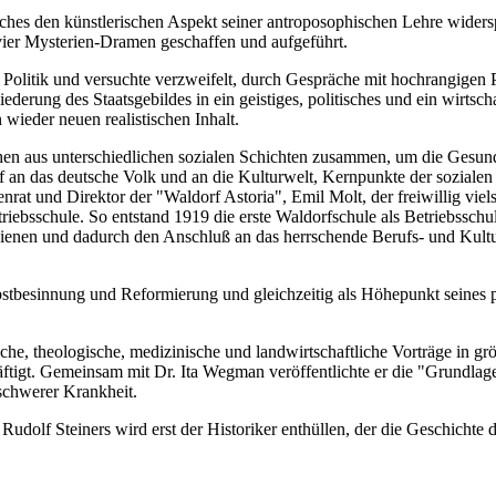
ches den künstlerischen Aspekt seiner antroposophischen Lehre widersp
 vier Mysterien-Dramen geschaffen und aufgeführt.
r Politik und versuchte verzweifelt, durch Gespräche mit hochrangigen
ederung des Staatsgebildes in ein geistiges, politisches und ein wirtsc
 wieder neuen realistischen Inhalt.
n aus unterschiedlichen sozialen Schichten zusammen, um die Gesundu
f an das deutsche Volk und an die Kulturwelt, Kernpunkte der sozialen
nrat und Direktor der "Waldorf Astoria", Emil Molt, der freiwillig vi
riebsschule. So entstand 1919 die erste Waldorfschule als Betriebsschul
 dienen und dadurch den Anschluß an das herrschende Berufs- und Kult
stbesinnung und Reformierung und gleichzeitig als Höhepunkt seines p
ische, theologische, medizinische und landwirtschaftliche Vorträge in g
häftigt. Gemeinsam mit Dr. Ita Wegman veröffentlichte er die "Grundlag
schwerer Krankheit.
udolf Steiners wird erst der Historiker enthüllen, der die Geschichte 