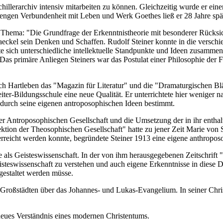
llerarchiv intensiv mitarbeiten zu können. Gleichzeitig wurde er eine
er engen Verbundenheit mit Leben und Werk Goethes ließ er 28 Jahre spä
Thema: "Die Grundfrage der Erkenntnistheorie mit besonderer Rücksich
Haeckel sein Denken und Schaffen. Rudolf Steiner konnte in die versch
ühte sich unterschiedliche intellektuelle Standpunkte und Ideen zusamm
s primäre Anliegen Steiners war das Postulat einer Philosophie der Fr
ich Hartleben das "Magazin für Literatur" und die "Dramaturgischen Bl
ter-Bildungsschule eine neue Qualität. Er unterrichtete hier weniger 
urch seine eigenen antroposophischen Ideen bestimmt.
r Antroposophischen Gesellschaft und die Umsetzung der in ihr enthal
ion der Theosophischen Gesellschaft" hatte zu jener Zeit Marie von Si
erreicht werden konnte, begründete Steiner 1913 eine eigene anthropos
ie als Geisteswissenschaft. In der von ihm herausgegebenen Zeitschrift
eisteswissenschaft zu verstehen und auch eigene Erkenntnisse in diese Di
 gestaltet werden müsse.
n Großstädten über das Johannes- und Lukas-Evangelium. In seiner Chri
 neues Verständnis eines modernen Christentums.