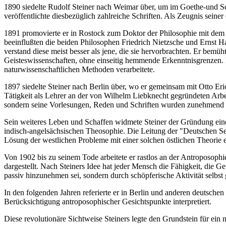
1890 siedelte Rudolf Steiner nach Weimar über, um im Goethe-und Schi
veröffentlichte diesbezüglich zahlreiche Schriften. Als Zeugnis sein
1891 promovierte er in Rostock zum Doktor der Philosophie mit dem 
beeinflußten die beiden Philosophen Friedrich Nietzsche und Ernst 
verstand diese meist besser als jene, die sie hervorbrachten. Er bem
Geisteswissenschaften, ohne einseitig hemmende Erkenntnisgrenzen. Da
naturwissenschaftlichen Methoden verarbeitete.
1897 siedelte Steiner nach Berlin über, wo er gemeinsam mit Otto Er
Tätigkeit als Lehrer an der von Wilhelm Liebknecht gegründeten Arbei
sondern seine Vorlesungen, Reden und Schriften wurden zunehmend d
Sein weiteres Leben und Schaffen widmete Steiner der Gründung eine
indisch-angelsächsischen Theosophie. Die Leitung der "Deutschen Sekt
Lösung der westlichen Probleme mit einer solchen östlichen Theorie 
Von 1902 bis zu seinem Tode arbeitete er rastlos an der Antroposoph
dargestellt. Nach Steiners Idee hat jeder Mensch die Fähigkeit, die G
passiv hinzunehmen sei, sondern durch schöpferische Aktivität selbst
In den folgenden Jahren referierte er in Berlin und anderen deutsche
Berücksichtigung antroposophischer Gesichtspunkte interpretiert.
Diese revolutionäre Sichtweise Steiners legte den Grundstein für ein