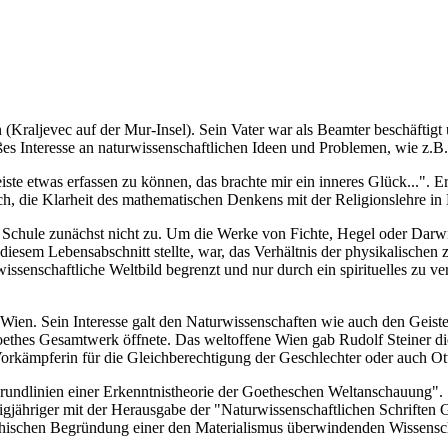
Kraljevec auf der Mur-Insel). Sein Vater war als Beamter beschäftigt 
roßes Interesse an naturwissenschaftlichen Ideen und Problemen, wie z
iste etwas erfassen zu können, das brachte mir ein inneres Glück...". E
ch, die Klarheit des mathematischen Denkens mit der Religionslehre in
 Schule zunächst nicht zu. Um die Werke von Fichte, Hegel oder Darwin
 diesem Lebensabschnitt stellte, war, das Verhältnis der physikalischen
enschaftliche Weltbild begrenzt und nur durch ein spirituelles zu vers
en. Sein Interesse galt den Naturwissenschaften wie auch den Geistes
Goethes Gesamtwerk öffnete. Das weltoffene Wien gab Rudolf Steiner di
orkämpferin für die Gleichberechtigung der Geschlechter oder auch Ot
rundlinien einer Erkenntnistheorie der Goetheschen Weltanschauung". 
jähriger mit der Herausgabe der "Naturwissenschaftlichen Schriften Go
ophischen Begründung einer den Materialismus überwindenden Wissens