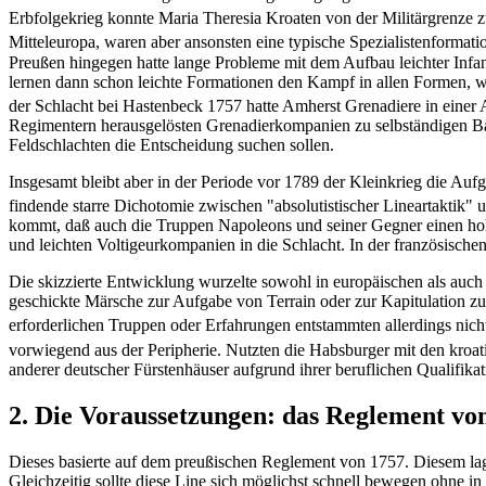
Erbfolgekrieg konnte Maria Theresia Kroaten von der Militärgrenze
Mitteleuropa, waren aber ansonsten eine typische Spezialistenformatio
Preußen hingegen hatte lange Probleme mit dem Aufbau leichter Infan
lernen dann schon leichte Formationen den Kampf in allen Formen, wäh
der Schlacht bei Hastenbeck 1757 hatte Amherst Grenadiere in einer
Regimentern herausgelösten Grenadierkompanien zu selbständigen Ba
Feldschlachten die Entscheidung suchen sollen.
Insgesamt bleibt aber in der Periode vor 1789 der Kleinkrieg die Aufg
findende starre Dichotomie zwischen "absolutistischer Lineartaktik" 
kommt, daß auch die Truppen Napoleons und seiner Gegner einen hohe
und leichten Voltigeurkompanien in die Schlacht. In der französische
Die skizzierte Entwicklung wurzelte sowohl in europäischen als auc
geschickte Märsche zur Aufgabe von Terrain oder zur Kapitulation
erforderlichen Truppen oder Erfahrungen entstammten allerdings nich
vorwiegend aus der Peripherie. Nutzten die Habsburger mit den kroa
anderer deutscher Fürstenhäuser aufgrund ihrer beruflichen Qualifikat
2. Die Voraussetzungen: das Reglement vo
Dieses basierte auf dem preußischen Reglement von 1757. Diesem lag 
Gleichzeitig sollte diese Line sich möglichst schnell bewegen ohne i