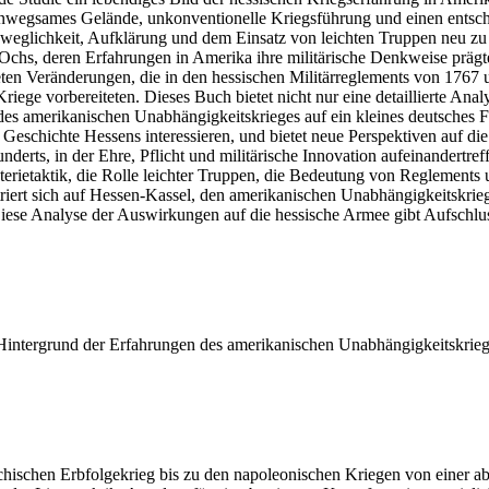
 unwegsames Gelände, unkonventionelle Kriegsführung und einen entsch
eweglichkeit, Aufklärung und dem Einsatz von leichten Truppen neu zu 
chs, deren Erfahrungen in Amerika ihre militärische Denkweise prägt
eten Veränderungen, die in den hessischen Militärreglements von 1767 
ge vorbereiteten. Dieses Buch bietet nicht nur eine detaillierte Analy
des amerikanischen Unabhängigkeitskrieges auf ein kleines deutsches Für
e Geschichte Hessens interessieren, und bietet neue Perspektiven auf
underts, in der Ehre, Pflicht und militärische Innovation aufeinandertr
erietaktik, die Rolle leichter Truppen, die Bedeutung von Reglements
riert sich auf Hessen-Kassel, den amerikanischen Unabhängigkeitskrieg
 Diese Analyse der Auswirkungen auf die hessische Armee gibt Aufschl
 Hintergrund der Erfahrungen des amerikanischen Unabhängigkeitskrie
chischen Erbfolgekrieg bis zu den napoleonischen Kriegen von einer ab