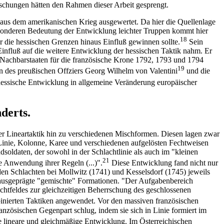
orschungen hätten den Rahmen dieser Arbeit gesprengt.
aus dem amerikanischen Krieg ausgewertet. Da hier die Quellenlage
esonderen Bedeutung der Entwicklung leichter Truppen kommt hier
18
r die hessischen Grenzen hinaus Einfluß gewinnen sollte.
Sein
 Einfluß auf die weitere Entwicklung der hessischen Taktik nahm. Er
n Nachbarstaaten für die französische Krone 1792, 1793 und 1794
19
n des preußischen Offziers Georg Wilhelm von Valentini
und die
essische Entwicklung in allgemeine Veränderung europäischer
derts.
der Lineartaktik hin zu verschiedenen Mischformen. Diesen lagen zwar
inie, Kolonne, Karee und verschiedenen aufgelösten Fechtweisen
soldaten, der sowohl in der Schlachtlinie als auch im "kleinen
21
e Anwendung ihrer Regeln (...)".
Diese Entwicklung fand nicht nur
n den Schlachten bei Mollwitz (1741) und Kesselsdorf (1745) jeweils
on ausgeprägte "gemischte" Formationen. "Der Aufgabenbereich
achtfeldes zur gleichzeitigen Beherrschung des geschlossenen
inierten Taktiken angewendet. Vor den massiven französischen
zösischen Gegenpart schlug, indem sie sich in Linie formiert im
ne lineare und gleichmäßige Entwicklung. Im Österreichischen