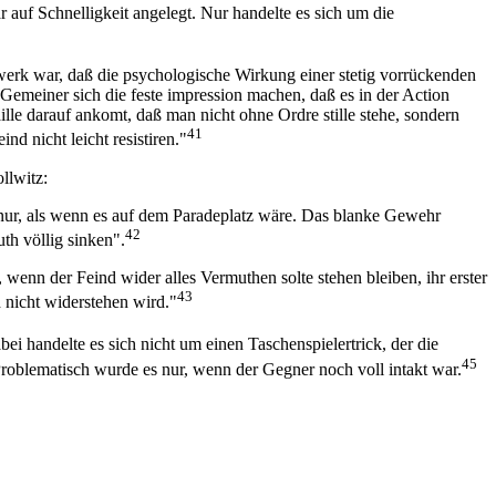
auf Schnelligkeit angelegt. Nur handelte es sich um die
rk war, daß die psychologische Wirkung einer stetig vorrückenden
 Gemeiner sich die feste impression machen, daß es in der Action
lle darauf ankomt, daß man nicht ohne Ordre stille stehe, sondern
41
d nicht leicht resistiren."
llwitz:
hnur, als wenn es auf dem Paradeplatz wäre. Das blanke Gewehr
42
th völlig sinken".
enn der Feind wider alles Vermuthen solte stehen bleiben, ihr erster
43
 nicht widerstehen wird."
ei handelte es sich nicht um einen Taschenspielertrick, der die
45
 Problematisch wurde es nur, wenn der Gegner noch voll intakt war.