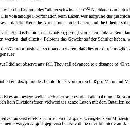
32
nehmlich im Erlernen des "allergeschwindesten"
Nachladens und des P
Die vollständige Koordination beim Laden war aufgrund der geschloss
seyn, daß die Kerls die Armen aneinander haben, und die Glieder sollen 
st feuerte das Peloton rechts außen, gefolgt von jenem links außen, da
 werden, daß allzeit 4 Pelotons das Gewehr auf der Schulter haben, w
ß die Glattrohrmusketen so ungenau waren, daß dies nur durch möglichs
genauer:
t I did not observe any fall. They still advanced to a distance of 40 ya
inheit ein diszipliniertes Pelotonfeuer von drei Schuß pro Mann und Mi
 ist es am besten; weilen sich aber solches nicht allemal thun läßt, 
auch kein Divisionsfeuer, vielweniger ganze Lagen mit dem Bataillon g
en Salven äußerst effektiv zu machen und später wenigstens ein Mindest
 einen etwaigen Angriff gegnerischer Kavallerie oder Infanterie auf k