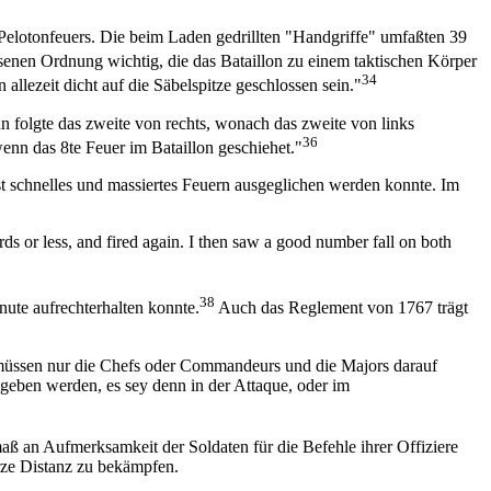
elotonfeuers. Die beim Laden gedrillten "Handgriffe" umfaßten 39
enen Ordnung wichtig, die das Bataillon zu einem taktischen Körper
34
allezeit dicht auf die Säbelspitze geschlossen sein."
nn folgte das zweite von rechts, wonach das zweite von links
36
enn das 8te Feuer im Bataillon geschiehet."
t schnelles und massiertes Feuern ausgeglichen werden konnte. Im
rds or less, and fired again. I then saw a good number fall on both
38
nute aufrechterhalten konnte.
Auch das Reglement von 1767 trägt
so müssen nur die Chefs oder Commandeurs und die Majors darauf
egeben werden, es sey denn in der Attaque, oder im
maß an Aufmerksamkeit der Soldaten für die Befehle ihrer Offiziere
urze Distanz zu bekämpfen.