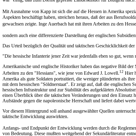
Mit Ausnahme von Kapp ist sich die auf die Hessen in Amerika spezial
Aspekten beschäftigt haben, streichen heraus, daß der aus Berufsso
gewachsen zeigte. Inge Auerbach hat mit ihren Arbeiten zu den Hessen
sondern auch eine differenzierte Darstellung der englischen Subsid
Das Urteil bezüglich der Qualität und taktischen Geschicklichkeit der
"Die hessische Infanterie jener Zeit war jedenfalls eben so gut, wenn n
Amerikanische und englische Historiker haben das negative Bild der 
12
Arbeiten zu den "Hessians", wie jene von Edward J. Lowell.
Hier 
Amerika als gute Soldaten portraitiert, die weniger plünderten als ihr
mit dem hessischen "Söldnerstaat". Er zeigt auf, daß die englische
hessischen Infrastruktur und zur Stabilität des aufgeklärten Absoluti
einen Überblick über die taktischen Veränderungen und den Einsatz h
Aufstände gegen die napoleonische Herrschaft und liefert dabei wer
Vor diesem Hintergrund soll anhand ausgewählter Quellen untersucht
taktische Entwicklung auswirkten.
Anfangs- und Endpunkt der Entwicklung werden durch die Regleme
von Bedeutung. Diese mußten weitgehend der Sekundärliteratur entn