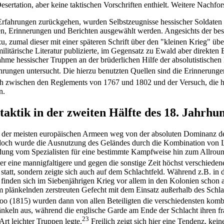
sertation, aber keine taktischen Vorschriften enthielt. Weitere Nachf
rfahrungen zurückgehen, wurden Selbstzeugnisse hessischer Soldaten 
len, Erinnerungen und Berichten ausgewählt werden. Angesichts der b
 zumal dieser mit einer späteren Schrift über den "kleinen Krieg" übe
ilitärische Literatur publizierte, im Gegensatz zu Ewald aber direkten
nahme hessischer Truppen an der brüderlichen Hilfe der absolutistische
ungen untersucht. Die hierzu benutzten Quellen sind die Erinnerunge
ch zwischen den Reglements von 1767 und 1802 und der Versuch, die h
n.
aktik in der zweiten Hälfte des 18. Jahrhun
aktik der meisten europäischen Armeen weg von der absoluten Dominanz 
doch wurde die Ausnutzung des Geländes durch die Kombination von L
ldung vom Spezialisten für eine bestimmte Kampfweise hin zum Allround
r eine mannigfaltigere und gegen die sonstige Zeit höchst verschieden
r statt, sondern zeigte sich auch auf dem Schlachtfeld. Während z.B. i
de, finden sich im Siebenjährigen Krieg vor allem in den Kolonien sch
vom plänkelnden zerstreuten Gefecht mit dem Einsatz außerhalb des Schl
oo (1815) wurden dann von allen Beteiligten die verschiedensten komb
eln aus, während die englische Garde am Ende der Schlacht ihren fran
23
rt leichter Truppen legte.
Freilich zeigt sich hier eine Tendenz, kei