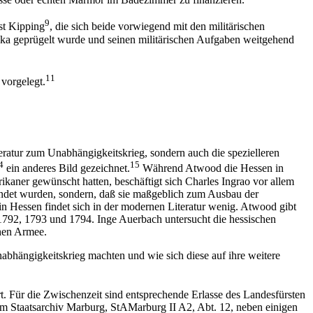
9
t Kipping
, die sich beide vorwiegend mit den militärischen
rika geprügelt wurde und seinen militärischen Aufgaben weitgehend
11
vorgelegt.
eratur zum Unabhängigkeitskrieg, sondern auch die spezielleren
4
15
ein anderes Bild gezeichnet.
Während Atwood die Hessen in
erikaner gewünscht hatten, beschäftigt sich Charles Ingrao vor allem
wendet wurden, sondern, daß sie maßgeblich zum Ausbau der
 in Hessen findet sich in der modernen Literatur wenig. Atwood gibt
 1792, 1793 und 1794. Inge Auerbach untersucht die hessischen
chen Armee.
bhängigkeitskrieg machten und wie sich diese auf ihre weitere
t. Für die Zwischenzeit sind entsprechende Erlasse des Landesfürsten
m Staatsarchiv Marburg, StAMarburg II A2, Abt. 12, neben einigen