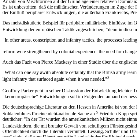
Anzahl von Mischformen auf der Grundlage einer relativen Dominanz d
Es ist unbestritten, daß die militärischen Veränderungen im Zuge der 
der Einfluß periphärer Entwicklungen, die außerhalb Frankreichs, Pr
Das meistdiskutierte Beispiel für periphäre militärische Einflüsse im
Entwicklung der europäischen Taktik zugeschrieben, "denn in diesem 
"In other areas, conscription and infantry tactics, the processes leading
reform were strengthened by colonial experience: the need for change 
Auch das Fazit von Pierce Mackesy in einer Studie über die englisch
"What can one say awith absolute certainty that the British army learn
3
light infantry that surfaced again when it was needed."
Geoffrey Parker geht in seiner Diskussion der Entwicklung leichter 
"kerneuropäische" Entwicklungen soll im Folgenden anhand der hes
Die deutschsprachige Literatur zu den Hessen in Amerika ist von der
5
Soldatenblutes für eine nicht-nationale Sache ab.
Friedrich Kapp spri
deutlicher: "In der Tat wurden die amerikanischen Milizen nicht einm
Landeskindern, die mit brutaler Gewalt von schufitgem Fürstengesind
Öffentlichkeit durch die Literatur vermittelt. Lessing, Schiller und 
war" einig, daß zum Dienst gepreßte Landeskinder für Blutgeld nac