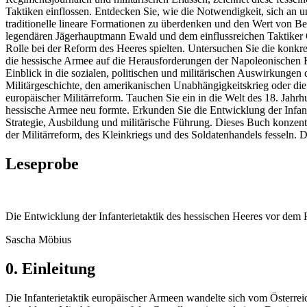
Taktiken einflossen. Entdecken Sie, wie die Notwendigkeit, sich an
traditionelle lineare Formationen zu überdenken und den Wert von B
legendären Jägerhauptmann Ewald und dem einflussreichen Taktiker O
Rolle bei der Reform des Heeres spielten. Untersuchen Sie die konkr
die hessische Armee auf die Herausforderungen der Napoleonischen Krie
Einblick in die sozialen, politischen und militärischen Auswirkungen 
Militärgeschichte, den amerikanischen Unabhängigkeitskrieg oder di
europäischer Militärreform. Tauchen Sie ein in die Welt des 18. Jahrh
hessische Armee neu formte. Erkunden Sie die Entwicklung der Infant
Strategie, Ausbildung und militärische Führung. Dieses Buch konzent
der Militärreform, des Kleinkriegs und des Soldatenhandels fesseln.
Leseprobe
Die Entwicklung der Infanterietaktik des hessischen Heeres vor dem
Sascha Möbius
0. Einleitung
Die Infanterietaktik europäischer Armeen wandelte sich vom Österrei