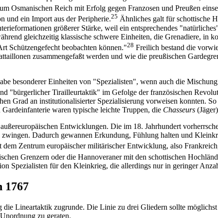
 zum Osmanischen Reich mit Erfolg gegen Franzosen und Preußen einse
25
n und ein Import aus der Peripherie.
Ähnliches galt für schottische 
terieformationen größerer Stärke, weil ein entsprechendes "natürliche
rend gleichzeitig klassische schwere Einheiten, die Grenadiere, in ko
28
 Art Schützengefecht beobachten können."
Freilich bestand die vorwi
ttaillonen zusammengefaßt werden und wie die preußischen Gardegren
abe besonderer Einheiten von "Spezialisten", wenn auch die Mischung mi
und "bürgerlicher Tirailleurtaktik" im Gefolge der französischen Revo
n Grad an institutionalisierter Spezialisierung vorweisen konnten. So
n Gardeinfanterie waren typische leichte Truppen, die
Chasseurs
(Jäger)
h außereuropäischen Entwicklungen. Die im 18. Jahrhundert vorherrsch
 zu zwingen. Dadurch gewannen Erkundung, Fühlung halten und Kleink
t dem Zentrum europäischer militärischer Entwicklung, also Frankreich
tischen Grenzern oder die Hannoveraner mit den schottischen Hochländ
ion Spezialisten für den Kleinkrieg, die allerdings nur in geringer Anz
n 1767
die Lineartaktik zugrunde. Die Linie zu drei Gliedern sollte möglichst
n Unordnung zu geraten.