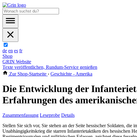
de
en
es
fr
Shop
GRIN Website
Texte veröffentlichen, Rundum-Service genießen
Zur Shop-Startseite
›
Geschichte - Amerika
Die Entwicklung der Infanterie
Erfahrungen des amerikanische
Zusammenfassung
Leseprobe
Details
Stellen Sie sich vor, Sie stehen an der Seite hessischer Soldaten, di
Unabhängigkeitskrieg die starren Infanterietaktiken des hessischen He
Regimentsjournalen und militärischen Erlassen, zeichnet diese fessel