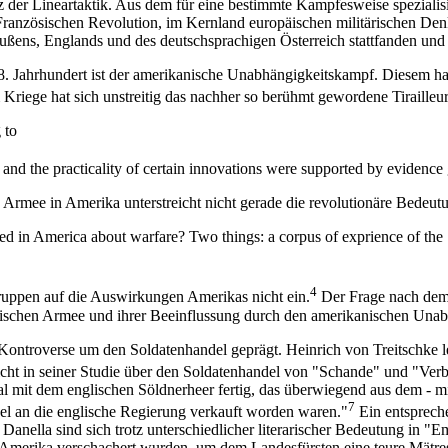
er Lineartaktik. Aus dem für eine bestimmte Kampfesweise spezialisier
Französischen Revolution, im Kernland europäischen militärischen Denke
eußens, Englands und des deutschsprachigen Österreich stattfanden un
 18. Jahrhundert ist der amerikanische Unabhängigkeitskampf. Diesem hat
Kriege hat sich unstreitig das nachher so berühmt gewordene Tirailleu
 to
and the practicality of certain innovations were supported by evidence
e Armee in Amerika unterstreicht nicht gerade die revolutionäre Bedeu
ed in America about warfare? Two things: a corpus of exprience of the "l
4
Truppen auf die Auswirkungen Amerikas nicht ein.
Der Frage nach dem 
sischen Armee und ihrer Beeinflussung durch den amerikanischen Una
 Kontroverse um den Soldatenhandel geprägt. Heinrich von Treitschke l
cht in seiner Studie über den Soldatenhandel von "Schande" und "Ver
al mit dem englischen Söldnerheer fertig, das überwiegend aus dem - mi
7
el an die englische Regierung verkauft worden waren."
Ein entspreche
Uta Danella sind sich trotz unterschiedlicher literarischer Bedeutung in
h Amerika verschachert wurden, um dem Landesfürsten eine teure Mätr