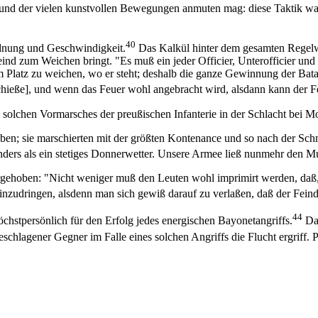
und der vielen kunstvollen Bewegungen anmuten mag: diese Taktik war 
40
rdnung und Geschwindigkeit.
Das Kalkül hinter dem gesamten Regelwe
eind zum Weichen bringt. "Es muß ein jeder Officier, Unterofficier und
 Platz zu weichen, wo er steht; deshalb die ganze Gewinnung der Batai
hieße], und wenn das Feuer wohl angebracht wird, alsdann kann der Fein
 solchen Vormarsches der preußischen Infanterie in der Schlacht bei Mo
ben; sie marschierten mit der größten Kontenance und so nach der Sc
nders als ein stetiges Donnerwetter. Unsere Armee ließ nunmehr den Mu
gehoben: "Nicht weniger muß den Leuten wohl imprimirt werden, daß, w
einzudringen, alsdenn man sich gewiß darauf zu verlaßen, daß der Feind
44
hstpersönlich für den Erfolg jedes energischen Bayonetangriffs.
Dab
eschlagener Gegner im Falle eines solchen Angriffs die Flucht ergriff.