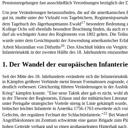
Pensionsregelungen fast ausschließlich Verordnungen bezüglich der De
Um jene Veränderungen herauszufinden, die auf die amerikanischen E
gut ist, mußte unter der Vielzahl von Tagebüchern, Regimentsjourna
17
dem Tagebuch des Jägerhauptmanns Ewald
besondere Bedeutung zu,
Kollege Ochs soll ebenfalls besondere Beachtung finden, da auch er m
darf als wichtigster Autor des Reglements von 1802 gelten. Die Teil
wurde unter dem Gesichtspunkt der Anwendung amerikanischer Erfahr
20
Arbeit Maximilian von Ditfurths
. Den Abschluß bilden ein Verglei
Infanterietaktik in der zweiten Hälfte des 18. Jahrhunderts einzuordne
1. Der Wandel der europäischen Infanteriet
Seit der Mitte des 18. Jahrhunderts veränderte sich die Infanteriet
in Kämpfen größerer Verbände meist lineare Formationen zugrunde, 
deutlich verbessert. Gleichzeitig führten Veränderungen in der Ausbi
Krieg" kämpfen konnte. "Eine neue Taktik aber gab es nicht, wohl abe
in der Theorie der Reglements, Erlasse und der militärischen Literatu
unter Preisgabe strategischer Vorteile streng in Linie gekämpft wur
britischer leichter Infanterie in Amerika 1756-1763 erweiterte sich 
22
Gefechts, der regulären Fechtart der Schlachtinfanterie."
Bei Waterl
Angriffskolonnen im Zentrum schwärmte eine ganze Brigade zum Plänk
hohen Getreide verbarg und so einen großangelegten Hinterhalt nach A