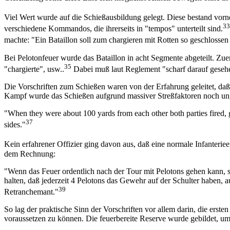
Viel Wert wurde auf die Schießausbildung gelegt. Diese bestand vor
33
verschiedene Kommandos, die ihrerseits in "tempos" unterteilt sind.
machte: "Ein Bataillon soll zum chargieren mit Rotten so geschlossen 
Bei Pelotonfeuer wurde das Bataillon in acht Segmente abgeteilt. Zuer
35
"chargierte", usw..
Dabei muß laut Reglement "scharf darauf gesehen
Die Vorschriften zum Schießen waren von der Erfahrung geleitet, da
Kampf wurde das Schießen aufgrund massiver Streßfaktoren noch un
"When they were about 100 yards from each other both parties fired, gu
37
sides."
Kein erfahrener Offizier ging davon aus, daß eine normale Infanteriee
dem Rechnung:
"Wenn das Feuer ordentlich nach der Tour mit Pelotons gehen kann, so
halten, daß jederzeit 4 Pelotons das Gewehr auf der Schulter haben, 
39
Retranchemant."
So lag der praktische Sinn der Vorschriften vor allem darin, die erst
voraussetzen zu können. Die feuerbereite Reserve wurde gebildet, um