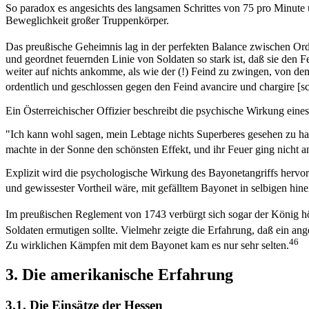
So paradox es angesichts des langsamen Schrittes von 75 pro Minute 
Beweglichkeit großer Truppenkörper.
Das preußische Geheimnis lag in der perfekten Balance zwischen O
und geordnet feuernden Linie von Soldaten so stark ist, daß sie den F
weiter auf nichts ankomme, als wie der (!) Feind zu zwingen, von dem
ordentlich und geschlossen gegen den Feind avancire und chargire [sc
Ein Österreichischer Offizier beschreibt die psychische Wirkung eines
"Ich kann wohl sagen, mein Lebtage nichts Superberes gesehen zu ha
machte in der Sonne den schönsten Effekt, und ihr Feuer ging nicht a
Explizit wird die psychologische Wirkung des Bayonetangriffs hervor
und gewissester Vortheil wäre, mit gefälltem Bayonet in selbigen hin
Im preußischen Reglement von 1743 verbürgt sich sogar der König höc
Soldaten ermutigen sollte. Vielmehr zeigte die Erfahrung, daß ein ang
46
Zu wirklichen Kämpfen mit dem Bayonet kam es nur sehr selten.
3. Die amerikanische Erfahrung
3.1. Die Einsätze der Hessen