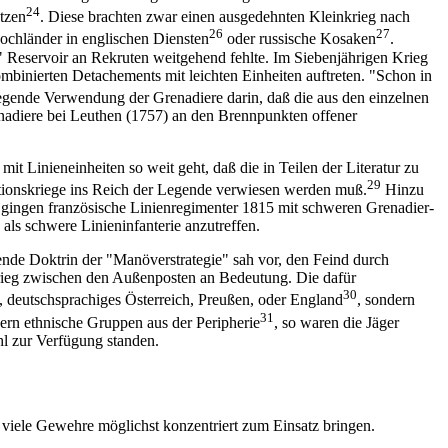
24
tzen
. Diese brachten zwar einen ausgedehnten Kleinkrieg nach
26
27
Hochländer in englischen Diensten
oder russische Kosaken
.
s" Reservoir an Rekruten weitgehend fehlte. Im Siebenjährigen Krieg
mbinierten Detachements mit leichten Einheiten auftreten. "Schon in
egende Verwendung der Grenadiere darin, daß die aus den einzelnen
adiere bei Leuthen (1757) an den Brennpunkten offener
t Linieneinheiten so weit geht, daß die in Teilen der Literatur zu
29
lutionskriege ins Reich der Legende verwiesen werden muß.
Hinzu
 gingen französische Linienregimenter 1815 mit schweren Grenadier-
 als schwere Linieninfanterie anzutreffen.
ende Doktrin der "Manöverstrategie" sah vor, den Feind durch
rieg zwischen den Außenposten an Bedeutung. Die dafür
30
, deutschsprachiges Österreich, Preußen, oder England
, sondern
31
ern ethnische Gruppen aus der Peripherie
, so waren die Jäger
ahl zur Verfügung standen.
 viele Gewehre möglichst konzentriert zum Einsatz bringen.