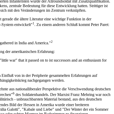
ten Infanteristen wurde der Allroundsoldat mit Zusatzqualifikation.
ns, zentrale Bedeutung für diese Entwicklung hatten. Strittiger ist
d sich mit den Veränderungen im Zentrum verknüpften.
 gerade die ältere Literatur eine wichtige Funktion in der
1
r-System entwickelt"
. Zu einem anderen Schluß kommt Peter Paret:
2
 gathered in India and America."
tung der amerikanischen Erfahrung:
ittle war" that it passed on to ist successors and an enthusiasm for
Einfluß von in der Peripherie gesammelten Erfahrungen auf
bhängigkeitskrieg nachgegangen werden.
ehnte aus nationalliberaler Perspektive die Verschwendung deutschen
6
brechen"
des Soldatenhandels. Der Marxist Franz Mehring war noch
litärisch - unbrauchbarsten Material bestand, aus den deutschen
ndes Bild der Hessen in Amerika wurde einer breiteren
 "Emilia Galotti", "Kabale und Liebe" und "Der Winter der ein Sommer
esse oder echten Marmor im Badezimmer zu finanzieren.