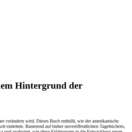
 dem Hintergrund der
mmer verändern wird. Dieses Buch enthüllt, wie der amerikanische
it einleitete. Basierend auf bisher unveröffentlichten Tagebüchern,
ka und analysiert, wie diese Erfahrungen in die Entwicklung neuer