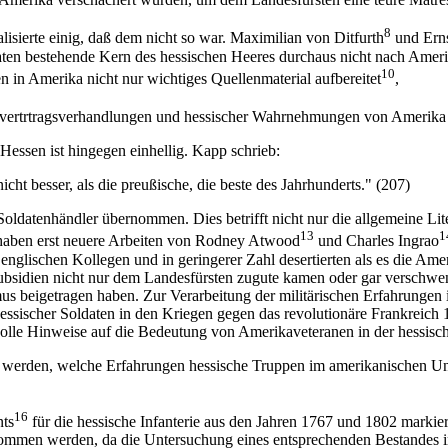
8
isierte einig, daß dem nicht so war. Maximilian von Ditfurth
und Erns
ldaten bestehende Kern des hessischen Heeres durchaus nicht nach Ame
10
 in Amerika nicht nur wichtiges Quellenmaterial aufbereitet
,
ienvertrtragsverhandlungen und hessischer Wahrnehmungen von Amerika 
 Hessen ist hingegen einhellig. Kapp schrieb:
icht besser, als die preußische, die beste des Jahrhunderts." (207)
Soldatenhändler übernommen. Dies betrifft nicht nur die allgemeine Lit
13
1
haben erst neuere Arbeiten von Rodney Atwood
und Charles Ingrao
e englischen Kollegen und in geringerer Zahl desertierten als es die Am
n Subsidien nicht nur dem Landesfürsten zugute kamen oder gar versch
smus beigetragen haben. Zur Verarbeitung der militärischen Erfahrungen
essischer Soldaten in den Kriegen gegen das revolutionäre Frankreich
tvolle Hinweise auf die Bedeutung von Amerikaveteranen in der hessis
 werden, welche Erfahrungen hessische Truppen im amerikanischen Una
16
nts
für die hessische Infanterie aus den Jahren 1767 und 1802 markier
ommen werden, da die Untersuchung eines entsprechenden Bestandes i