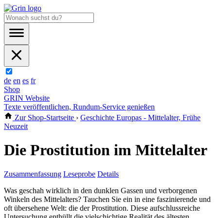
de
en
es
fr
Shop
GRIN Website
Texte veröffentlichen, Rundum-Service genießen
Zur Shop-Startseite
›
Geschichte Europas - Mittelalter, Frühe
Neuzeit
Die Prostitution im Mittelalter
Zusammenfassung
Leseprobe
Details
Was geschah wirklich in den dunklen Gassen und verborgenen
Winkeln des Mittelalters? Tauchen Sie ein in eine faszinierende und
oft übersehene Welt: die der Prostitution. Diese aufschlussreiche
Untersuchung enthüllt die vielschichtige Realität des ältesten