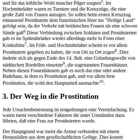
5
und für das leibliche Wohl mancher Pilger sorgten
. Im
Hochmittelalter waren es Turniere und die Kreuzzüge, die eine
große Zahl von Frauen anzogen. So sollen beim ersten Kreuzzug
eintausend Prostituierte dem französischen Heer ins "Heilige Land"
gefolgt sein, da der Verkehr mit heidnischen Frauen als eine schwere
6
Sünde galt
.Diese Verbindung zwischen Soldaten und Prostituierten
gab es im Spätmittelalter wieder allerdings mehr in Form einer
7
Konkubine
. Im Früh- und Hochmittelalter scheint es vor allem
8
Prostituierte gegeben zu haben, die von Ort zu Ort zogen
. Dies
änderte sich als gegen Ende des 14. Jhdt. eine Gründungswelle von
9
städtischen Bordellen einsetzte
, die sogenannten Frauenhäuser.
Neben diesen Frauenhäusern gab es noch das eine oder andere
Badehaus, in dem es Prostitution gab, und vor allem freie
10
Prostitution, die wohl den Hauptanteil ausmachte
.
3. Der Weg in die Prostitution
Jede Ursachenbenennung ist notgedrungen eine Vereinfachung. Es
waren meist verschiedene Faktoren die unter Umständen dazu
führten, daß eine Frau zur Prostituierten wurde.
Der Hauptgrund war meist die Armut verbunden mit einem
Herausfallen aus dem gesellschaftlichen Gefüge. Dies konnte