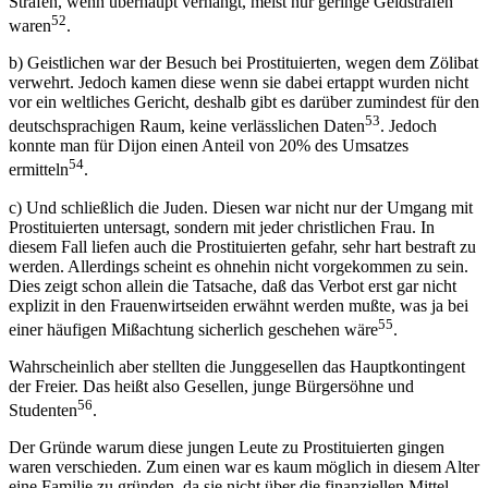
Strafen, wenn überhaupt verhängt, meist nur geringe Geldstrafen
52
waren
.
b) Geistlichen war der Besuch bei Prostituierten, wegen dem Zölibat
verwehrt. Jedoch kamen diese wenn sie dabei ertappt wurden nicht
vor ein weltliches Gericht, deshalb gibt es darüber zumindest für den
53
deutschsprachigen Raum, keine verlässlichen Daten
. Jedoch
konnte man für Dijon einen Anteil von 20% des Umsatzes
54
ermitteln
.
c) Und schließlich die Juden. Diesen war nicht nur der Umgang mit
Prostituierten untersagt, sondern mit jeder christlichen Frau. In
diesem Fall liefen auch die Prostituierten gefahr, sehr hart bestraft zu
werden. Allerdings scheint es ohnehin nicht vorgekommen zu sein.
Dies zeigt schon allein die Tatsache, daß das Verbot erst gar nicht
explizit in den Frauenwirtseiden erwähnt werden mußte, was ja bei
55
einer häufigen Mißachtung sicherlich geschehen wäre
.
Wahrscheinlich aber stellten die Junggesellen das Hauptkontingent
der Freier. Das heißt also Gesellen, junge Bürgersöhne und
56
Studenten
.
Der Gründe warum diese jungen Leute zu Prostituierten gingen
waren verschieden. Zum einen war es kaum möglich in diesem Alter
eine Familie zu gründen, da sie nicht über die finanziellen Mittel