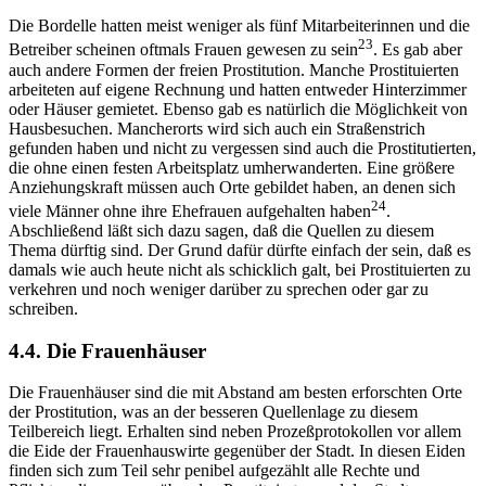
Die Bordelle hatten meist weniger als fünf Mitarbeiterinnen und die
23
Betreiber scheinen oftmals Frauen gewesen zu sein
. Es gab aber
auch andere Formen der freien Prostitution. Manche Prostituierten
arbeiteten auf eigene Rechnung und hatten entweder Hinterzimmer
oder Häuser gemietet. Ebenso gab es natürlich die Möglichkeit von
Hausbesuchen. Mancherorts wird sich auch ein Straßenstrich
gefunden haben und nicht zu vergessen sind auch die Prostitutierten,
die ohne einen festen Arbeitsplatz umherwanderten. Eine größere
Anziehungskraft müssen auch Orte gebildet haben, an denen sich
24
viele Männer ohne ihre Ehefrauen aufgehalten haben
.
Abschließend läßt sich dazu sagen, daß die Quellen zu diesem
Thema dürftig sind. Der Grund dafür dürfte einfach der sein, daß es
damals wie auch heute nicht als schicklich galt, bei Prostituierten zu
verkehren und noch weniger darüber zu sprechen oder gar zu
schreiben.
4.4. Die Frauenhäuser
Die Frauenhäuser sind die mit Abstand am besten erforschten Orte
der Prostitution, was an der besseren Quellenlage zu diesem
Teilbereich liegt. Erhalten sind neben Prozeßprotokollen vor allem
die Eide der Frauenhauswirte gegenüber der Stadt. In diesen Eiden
finden sich zum Teil sehr penibel aufgezählt alle Rechte und