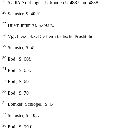
25
StadtA Nördlingen, Urkunden U 4887 und 4888.
26
Schuster, S. 40 ff..
27
Duerr, Intimität, S.492 f..
28
Vgl. hierzu 3.3. Die freie städtische Prostitution
29
Schuster, S. 41.
30
Ebd., S. 60f..
31
Ebd., S. 65f..
32
Ebd., S. 69.
33
Ebd., S. 70.
34
Lömker- Schlögell, S. 64.
35
Schuster, S. 102.
36
Ebd., S. 99 f..