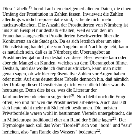
19
Diese Tabelle
beruht auf den einzigen erhaltenen Daten, die einen
Umfang der Prostitution in Zahlen fassen. Inwieweit die Zahlen
allerdings wirklich repräsentativ sind, ist heute nicht mehr
nachzuvollziehen. Die Anzahl der Prostitutierten von Nürnberg ist
uns zum Beispiel nur deshalb erhalten, weil es von den im
Frauenhaus angestellten Prostitutierten Beschwerden über die
Konkurrenz an die Stadt gab. Da es sich letztlich aber um eine
Dienstleistung handelt, die von Angebot und Nachfrage lebt, kann
es natürlich sein, daß es in Nürnberg ein Überangebot an
Prostituierten gab und es deshalb zu dieser Beschwerde kam oder
aber ein Mangel an Kunden, welches zu dem Überangebot führte.
Deshalb, und das wollte ich damit ausdrücken, kann man nicht
genau sagen, ob wir hier repräsentative Zahlen vor Augen haben
oder nicht. Auf eins deutet diese Tabelle dennoch hin, daß nämlich
der Umfang dieser Dienstleistung nicht wesentlich höher war als
heutzutage. Denn dies ist es, was die Literatur der
20
Jahrhundertwende einem suggeriert
. Nun bleibt noch die Frage
offen, wo und für wen die Prostituierten arbeiteten. Auch das läßt
sich heute nicht mehr mit Sicherheit bestimmen. Die meisten
Privatbordelle waren wohl in bestimmten Vierteln untergebracht, die
21
in Mitteleuropa traditionell eher am Rand der Städte lagen
. Der
Etymologie nach soll das Wort "Bordell" sich von "bord" und "eau"
22
herleiten, also "am Rande des Wassers" bedeuten
.