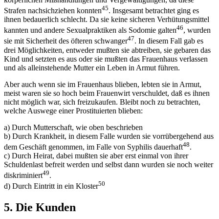
45
Strafen nachsichziehen konnten
. Insgesamt betrachtet ging es
ihnen bedauerlich schlecht. Da sie keine sicheren Verhütungsmittel
46
kannten und andere Sexualpraktiken als Sodomie galten
, wurden
47
sie mit Sicherheit des öfteren schwanger
. In diesem Fall gab es
drei Möglichkeiten, entweder mußten sie abtreiben, sie gebaren das
Kind und setzten es aus oder sie mußten das Frauenhaus verlassen
und als alleinstehende Mutter ein Leben in Armut führen.
Aber auch wenn sie im Frauenhaus blieben, lebten sie in Armut,
meist waren sie so hoch beim Frauenwirt verschuldet, daß es ihnen
nicht möglich war, sich freizukaufen. Bleibt noch zu betrachten,
welche Auswege einer Prostituierten blieben:
a) Durch Mutterschaft, wie oben beschrieben
b) Durch Krankheit, in diesem Falle wurden sie vorrübergehend aus
48
dem Geschäft genommen, im Falle von Syphilis dauerhaft
.
c) Durch Heirat, dabei mußten sie aber erst einmal von ihrer
Schuldenlast befreit werden und selbst dann wurden sie noch weiter
49
diskriminiert
.
50
d) Durch Eintritt in ein Kloster
5. Die Kunden