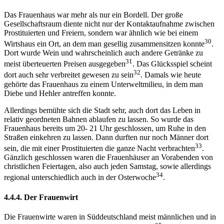
Das Frauenhaus war mehr als nur ein Bordell. Der große
Gesellschaftsraum diente nicht nur der Kontaktaufnahme zwischen
Prostituierten und Freiern, sondern war ähnlich wie bei einem
30
Wirtshaus ein Ort, an dem man gesellig zusammensitzen konnte
.
Dort wurde Wein und wahrscheinlich auch andere Getränke zu
31
meist überteuerten Preisen ausgegeben
. Das Glücksspiel scheint
32
dort auch sehr verbreitet gewesen zu sein
. Damals wie heute
gehörte das Frauenhaus zu einem Unterweltmilieu, in dem man
Diebe und Hehler antreffen konnte.
Allerdings bemühte sich die Stadt sehr, auch dort das Leben in
relativ geordneten Bahnen ablaufen zu lassen. So wurde das
Frauenhaus bereits um 20- 21 Uhr geschlossen, um Ruhe in den
Straßen einkehren zu lassen. Dann durften nur noch Männer dort
33
sein, die mit einer Prostituierten die ganze Nacht verbrachten
.
Gänzlich geschlossen waren die Frauenhäuser an Vorabenden von
christlichen Feiertagen, also auch jeden Samstag, sowie allerdings
34
regional unterschiedlich auch in der Osterwoche
.
4.4.4. Der Frauenwirt
Die Frauenwirte waren in Süddeutschland meist männlichen und in