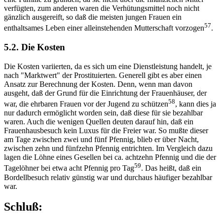
verfügten, zum anderen waren die Verhütungsmittel noch nicht
gänzlich ausgereift, so daß die meisten jungen Frauen ein
57
enthaltsames Leben einer alleinstehenden Mutterschaft vorzogen
.
5.2. Die Kosten
Die Kosten variierten, da es sich um eine Dienstleistung handelt, je
nach "Marktwert" der Prostituierten. Generell gibt es aber einen
Ansatz zur Berechnung der Kosten. Denn, wenn man davon
ausgeht, daß der Grund für die Einrichtung der Frauenhäuser, der
58
war, die ehrbaren Frauen vor der Jugend zu schützen
, kann dies ja
nur dadurch ermöglicht worden sein, daß diese für sie bezahlbar
waren. Auch die wenigen Quellen deuten darauf hin, daß ein
Frauenhausbesuch kein Luxus für die Freier war. So mußte dieser
am Tage zwischen zwei und fünf Pfennig, blieb er über Nacht,
zwischen zehn und fünfzehn Pfennig entrichten. Im Vergleich dazu
lagen die Löhne eines Gesellen bei ca. achtzehn Pfennig und die der
59
Tagelöhner bei etwa acht Pfennig pro Tag
. Das heißt, daß ein
Bordellbesuch relativ günstig war und durchaus häufiger bezahlbar
war.
Schluß: