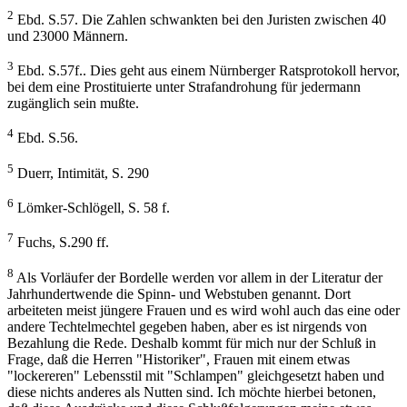
2
Ebd. S.57. Die Zahlen schwankten bei den Juristen zwischen 40
und 23000 Männern.
3
Ebd. S.57f.. Dies geht aus einem Nürnberger Ratsprotokoll hervor,
bei dem eine Prostituierte unter Strafandrohung für jedermann
zugänglich sein mußte.
4
Ebd. S.56.
5
Duerr, Intimität, S. 290
6
Lömker-Schlögell, S. 58 f.
7
Fuchs, S.290 ff.
8
Als Vorläufer der Bordelle werden vor allem in der Literatur der
Jahrhundertwende die Spinn- und Webstuben genannt. Dort
arbeiteten meist jüngere Frauen und es wird wohl auch das eine oder
andere Techtelmechtel gegeben haben, aber es ist nirgends von
Bezahlung die Rede. Deshalb kommt für mich nur der Schluß in
Frage, daß die Herren "Historiker", Frauen mit einem etwas
"lockereren" Lebensstil mit "Schlampen" gleichgesetzt haben und
diese nichts anderes als Nutten sind. Ich möchte hierbei betonen,