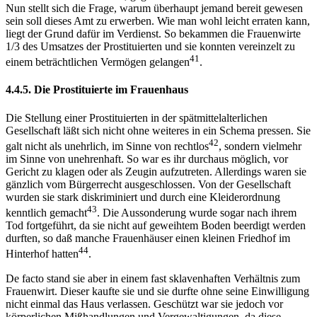
Nun stellt sich die Frage, warum überhaupt jemand bereit gewesen
sein soll dieses Amt zu erwerben. Wie man wohl leicht erraten kann,
liegt der Grund dafür im Verdienst. So bekammen die Frauenwirte
1/3 des Umsatzes der Prostituierten und sie konnten vereinzelt zu
41
einem beträchtlichen Vermögen gelangen
.
4.4.5. Die Prostituierte im Frauenhaus
Die Stellung einer Prostituierten in der spätmittelalterlichen
Gesellschaft läßt sich nicht ohne weiteres in ein Schema pressen. Sie
42
galt nicht als unehrlich, im Sinne von rechtlos
, sondern vielmehr
im Sinne von unehrenhaft. So war es ihr durchaus möglich, vor
Gericht zu klagen oder als Zeugin aufzutreten. Allerdings waren sie
gänzlich vom Bürgerrecht ausgeschlossen. Von der Gesellschaft
wurden sie stark diskriminiert und durch eine Kleiderordnung
43
kenntlich gemacht
. Die Aussonderung wurde sogar nach ihrem
Tod fortgeführt, da sie nicht auf geweihtem Boden beerdigt werden
durften, so daß manche Frauenhäuser einen kleinen Friedhof im
44
Hinterhof hatten
.
De facto stand sie aber in einem fast sklavenhaften Verhältnis zum
Frauenwirt. Dieser kaufte sie und sie durfte ohne seine Einwilligung
nicht einmal das Haus verlassen. Geschützt war sie jedoch vor
körperlichen Mißhandlungen und Vergewaltigungen, da diese