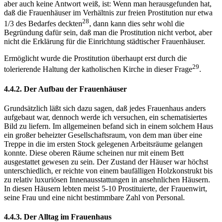
aber auch keine Antwort weiß, ist: Wenn man herausgefunden hat,
daß die Frauenhäuser im Verhältnis zur freien Prostitution nur etwa
28
1/3 des Bedarfes deckten
, dann kann dies sehr wohl die
Begründung dafür sein, daß man die Prostitution nicht verbot, aber
nicht die Erklärung für die Einrichtung städtischer Frauenhäuser.
Ermöglicht wurde die Prostitution überhaupt erst durch die
29
tolerierende Haltung der katholischen Kirche in dieser Frage
.
4.4.2. Der Aufbau der Frauenhäuser
Grundsätzlich läßt sich dazu sagen, daß jedes Frauenhaus anders
aufgebaut war, dennoch werde ich versuchen, ein schematisiertes
Bild zu liefern. Im allgemeinen befand sich in einem solchem Haus
ein großer beheizter Gesellschaftsraum, von dem man über eine
Treppe in die im ersten Stock gelegenen Arbeitsräume gelangen
konnte. Diese oberen Räume scheinen nur mit einem Bett
ausgestattet gewesen zu sein. Der Zustand der Häuser war höchst
unterschiedlich, er reichte von einem baufälligen Holzkonstrukt bis
zu relativ luxuriösen Innenausstattungen in ansehnlichen Häusern.
In diesen Häusern lebten meist 5-10 Prostituierte, der Frauenwirt,
seine Frau und eine nicht bestimmbare Zahl von Personal.
4.4.3. Der Alltag im Frauenhaus