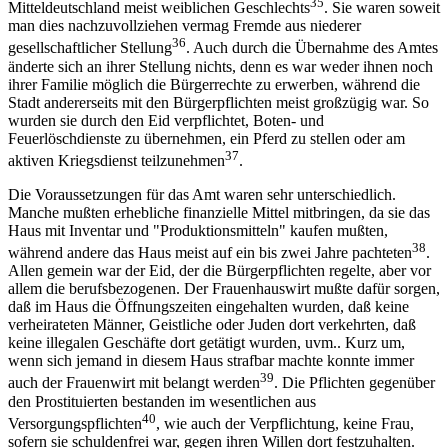
35
Mitteldeutschland meist weiblichen Geschlechts
. Sie waren soweit
man dies nachzuvollziehen vermag Fremde aus niederer
36
gesellschaftlicher Stellung
. Auch durch die Übernahme des Amtes
änderte sich an ihrer Stellung nichts, denn es war weder ihnen noch
ihrer Familie möglich die Bürgerrechte zu erwerben, während die
Stadt andererseits mit den Bürgerpflichten meist großzügig war. So
wurden sie durch den Eid verpflichtet, Boten- und
Feuerlöschdienste zu übernehmen, ein Pferd zu stellen oder am
37
aktiven Kriegsdienst teilzunehmen
.
Die Voraussetzungen für das Amt waren sehr unterschiedlich.
Manche mußten erhebliche finanzielle Mittel mitbringen, da sie das
Haus mit Inventar und "Produktionsmitteln" kaufen mußten,
38
während andere das Haus meist auf ein bis zwei Jahre pachteten
.
Allen gemein war der Eid, der die Bürgerpflichten regelte, aber vor
allem die berufsbezogenen. Der Frauenhauswirt mußte dafür sorgen,
daß im Haus die Öffnungszeiten eingehalten wurden, daß keine
verheirateten Männer, Geistliche oder Juden dort verkehrten, daß
keine illegalen Geschäfte dort getätigt wurden, uvm.. Kurz um,
wenn sich jemand in diesem Haus strafbar machte konnte immer
39
auch der Frauenwirt mit belangt werden
. Die Pflichten gegenüber
den Prostituierten bestanden im wesentlichen aus
40
Versorgungspflichten
, wie auch der Verpflichtung, keine Frau,
sofern sie schuldenfrei war, gegen ihren Willen dort festzuhalten.