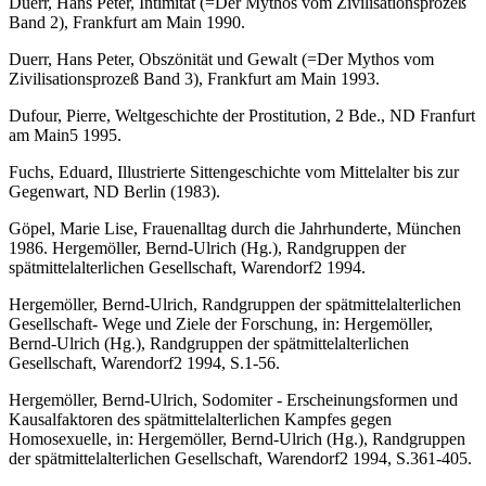
Duerr, Hans Peter, Intimität (=Der Mythos vom Zivilisationsprozeß
Band 2), Frankfurt am Main 1990.
Duerr, Hans Peter, Obszönität und Gewalt (=Der Mythos vom
Zivilisationsprozeß Band 3), Frankfurt am Main 1993.
Dufour, Pierre, Weltgeschichte der Prostitution, 2 Bde., ND Franfurt
am Main5 1995.
Fuchs, Eduard, Illustrierte Sittengeschichte vom Mittelalter bis zur
Gegenwart, ND Berlin (1983).
Göpel, Marie Lise, Frauenalltag durch die Jahrhunderte, München
1986. Hergemöller, Bernd-Ulrich (Hg.), Randgruppen der
spätmittelalterlichen Gesellschaft, Warendorf2 1994.
Hergemöller, Bernd-Ulrich, Randgruppen der spätmittelalterlichen
Gesellschaft- Wege und Ziele der Forschung, in: Hergemöller,
Bernd-Ulrich (Hg.), Randgruppen der spätmittelalterlichen
Gesellschaft, Warendorf2 1994, S.1-56.
Hergemöller, Bernd-Ulrich, Sodomiter - Erscheinungsformen und
Kausalfaktoren des spätmittelalterlichen Kampfes gegen
Homosexuelle, in: Hergemöller, Bernd-Ulrich (Hg.), Randgruppen
der spätmittelalterlichen Gesellschaft, Warendorf2 1994, S.361-405.