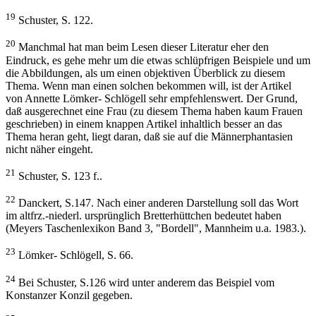
19
Schuster, S. 122.
20
Manchmal hat man beim Lesen dieser Literatur eher den
Eindruck, es gehe mehr um die etwas schlüpfrigen Beispiele und um
die Abbildungen, als um einen objektiven Überblick zu diesem
Thema. Wenn man einen solchen bekommen will, ist der Artikel
von Annette Lömker- Schlögell sehr empfehlenswert. Der Grund,
daß ausgerechnet eine Frau (zu diesem Thema haben kaum Frauen
geschrieben) in einem knappen Artikel inhaltlich besser an das
Thema heran geht, liegt daran, daß sie auf die Männerphantasien
nicht näher eingeht.
21
Schuster, S. 123 f..
22
Danckert, S.147. Nach einer anderen Darstellung soll das Wort
im altfrz.-niederl. ursprünglich Bretterhüttchen bedeutet haben
(Meyers Taschenlexikon Band 3, "Bordell", Mannheim u.a. 1983.).
23
Lömker- Schlögell, S. 66.
24
Bei Schuster, S.126 wird unter anderem das Beispiel vom
Konstanzer Konzil gegeben.