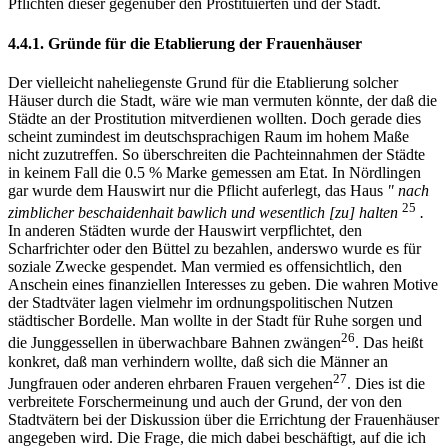
Pflichten dieser gegenüber den Prostituierten und der Stadt.
4.4.1. Gründe für die Etablierung der Frauenhäuser
Der vielleicht naheliegenste Grund für die Etablierung solcher
Häuser durch die Stadt, wäre wie man vermuten könnte, der daß die
Städte an der Prostitution mitverdienen wollten. Doch gerade dies
scheint zumindest im deutschsprachigen Raum im hohem Maße
nicht zuzutreffen. So überschreiten die Pachteinnahmen der Städte
in keinem Fall die 0.5 % Marke gemessen am Etat. In Nördlingen
gar wurde dem Hauswirt nur die Pflicht auferlegt, das Haus
" nach
25
zimblicher beschaidenhait bawlich und wesentlich [zu] halten
.
In anderen Städten wurde der Hauswirt verpflichtet, den
Scharfrichter oder den Büttel zu bezahlen, anderswo wurde es für
soziale Zwecke gespendet. Man vermied es offensichtlich, den
Anschein eines finanziellen Interesses zu geben. Die wahren Motive
der Stadtväter lagen vielmehr im ordnungspolitischen Nutzen
städtischer Bordelle. Man wollte in der Stadt für Ruhe sorgen und
26
die Junggessellen in überwachbare Bahnen zwängen
. Das heißt
konkret, daß man verhindern wollte, daß sich die Männer an
27
Jungfrauen oder anderen ehrbaren Frauen vergehen
. Dies ist die
verbreitete Forschermeinung und auch der Grund, der von den
Stadtvätern bei der Diskussion über die Errichtung der Frauenhäuser
angegeben wird. Die Frage, die mich dabei beschäftigt, auf die ich