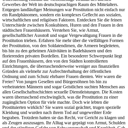
Gewerbes der Welt im deutschsprachigen Raum des Mittelalters.
Entgegen landläufiger Meinungen war Prostitution nicht einfach nur
ein Randphänomen, sondern ein komplexes Geflecht aus sozialen,
wirtschaftlichen und religiösen Faktoren. Entdecken Sie die feinen
Unterschiede zwischen Konkubinen, Huren und den Frauen in den
städtischen Frauenhäusern. Verstehen Sie, wie Armut,
gesellschaftlicher Ausstoß und sogar Vergewaltigung Frauen in die
Prostitution trieben. Erfahren Sie mehr über die vielfältigen Formen
der Prostitution, von den Soldatendirnen, die Armeen begleiteten,
bis hin zu den geheimen Aktivitäten in Badehäusern und den
florierenden privaten Bordellen. Ein besonderer Schwerpunkt liegt
auf den Frauenhäusern, den von den Städten kontrollierten
Einrichtungen, die überraschenderweise weniger aus finanziellen
Gründen als vielmehr zur Aufrechterhaltung der öffentlichen
Ordnung und zum Schutz ehrbarer Frauen dienten. Wer waren die
Freier? Von jungen Gesellen und Bürgersöhnen bis hin zu
verheirateten Männern und sogar Geistlichen suchten Menschen aus
allen Gesellschaftsschichten sexuelle Dienstleistungen. Die Kosten
waren überraschend erschwinglich, was die Prostitution zu einer
zugänglichen Option für viele machte. Doch wie lebten die
Prostituierten wirklich? Sie waren sozial geächtet, trugen spezielle
Kleidung und wurden nach ihrem Tod auf ungeweihter Erde
begraben. Trotzdem hatten sie das Recht, vor Gericht zu klagen und
als Zeugen auszusagen. Ihr Alltag war geprägt von Armut, Schulden
und der ständigen Gefahr von Schwangerschaft und Krankheit. Gab