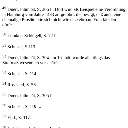
49
Duerr, Intimität, S. 306 f.. Dort wird als Beispiel eine Verordnung
in Hamburg vom Jahre 1483 aufgeführt, die besagt, daß auch eine
ehemalige Prostituierte sich nicht wie eine ehrbare Frau kleiden
dürfe.
50
Lömker- Schlögell, S. 72 f..
51
Schuster, S.119.
52
Duerr, Intimität, S. 304. Im 16 Jhdt. wurde allerdings das
Strafmaß wesentlich verschärft.
53
Schuster, S. 114.
54
Rossiaud, S. 56.
55
Duerr, Intimität, S. 305 f.
56
Schuster, S. 119 f..
57
Ebd., S. 117.
58