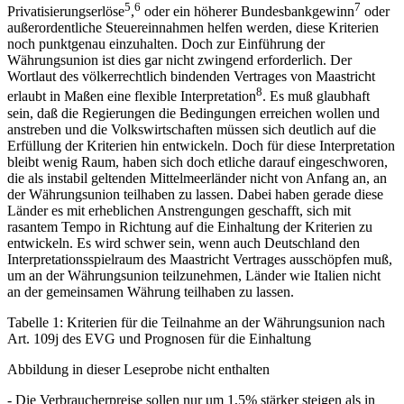
5
6
7
Privatisierungserlöse
,
oder ein höherer Bundesbankgewinn
oder
außerordentliche Steuereinnahmen helfen werden, diese Kriterien
noch punktgenau einzuhalten. Doch zur Einführung der
Währungsunion ist dies gar nicht zwingend erforderlich. Der
Wortlaut des völkerrechtlich bindenden Vertrages von Maastricht
8
erlaubt in Maßen eine flexible Interpretation
. Es muß glaubhaft
sein, daß die Regierungen die Bedingungen erreichen wollen und
anstreben und die Volkswirtschaften müssen sich deutlich auf die
Erfüllung der Kriterien hin entwickeln. Doch für diese Interpretation
bleibt wenig Raum, haben sich doch etliche darauf eingeschworen,
die als instabil geltenden Mittelmeerländer nicht von Anfang an, an
der Währungsunion teilhaben zu lassen. Dabei haben gerade diese
Länder es mit erheblichen Anstrengungen geschafft, sich mit
rasantem Tempo in Richtung auf die Einhaltung der Kriterien zu
entwickeln. Es wird schwer sein, wenn auch Deutschland den
Interpretationsspielraum des Maastricht Vertrages ausschöpfen muß,
um an der Währungsunion teilzunehmen, Länder wie Italien nicht
an der gemeinsamen Währung teilhaben zu lassen.
Tabelle 1: Kriterien für die Teilnahme an der Währungsunion nach
Art. 109j des EVG und Prognosen für die Einhaltung
Abbildung in dieser Leseprobe nicht enthalten
- Die Verbraucherpreise sollen nur um 1,5% stärker steigen als in