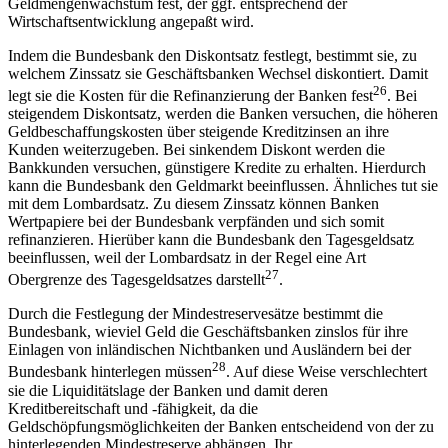
Geldmengenwachstum fest, der ggf. entsprechend der
Wirtschaftsentwicklung angepaßt wird.
Indem die Bundesbank den Diskontsatz festlegt, bestimmt sie, zu
welchem Zinssatz sie Geschäftsbanken Wechsel diskontiert. Damit
26
legt sie die Kosten für die Refinanzierung der Banken fest
. Bei
steigendem Diskontsatz, werden die Banken versuchen, die höheren
Geldbeschaffungskosten über steigende Kreditzinsen an ihre
Kunden weiterzugeben. Bei sinkendem Diskont werden die
Bankkunden versuchen, günstigere Kredite zu erhalten. Hierdurch
kann die Bundesbank den Geldmarkt beeinflussen. Ähnliches tut sie
mit dem Lombardsatz. Zu diesem Zinssatz können Banken
Wertpapiere bei der Bundesbank verpfänden und sich somit
refinanzieren. Hierüber kann die Bundesbank den Tagesgeldsatz
beeinflussen, weil der Lombardsatz in der Regel eine Art
27
Obergrenze des Tagesgeldsatzes darstellt
.
Durch die Festlegung der Mindestreservesätze bestimmt die
Bundesbank, wieviel Geld die Geschäftsbanken zinslos für ihre
Einlagen von inländischen Nichtbanken und Ausländern bei der
28
Bundesbank hinterlegen müssen
. Auf diese Weise verschlechtert
sie die Liquiditätslage der Banken und damit deren
Kreditbereitschaft und -fähigkeit, da die
Geldschöpfungsmöglichkeiten der Banken entscheidend von der zu
hinterlegenden Mindestreserve abhängen. Ihr