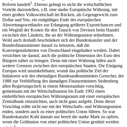
2
Reform handelt
. Ebenso gelingt es nicht die wirtschaftlichen
Vorteile darzustellen, z.B. eine starke Europäische Währung, mit
einer großen Volkswirtschaft im Rücken, als Gegengewicht zum
Dollar und Yen, ein endgültiges Ende des europäischen
Abwertungswettlaufes zur Erlangung größerer Exportchancen und
ein Wegfall der Kosten für den Tausch von Devisen beim Handel
zwischen den Ländern, die an der Währungsunion teilnehmen.
Wohl auch deshalb beschränken sich der Bundeskanzler und der
Bundesfinanzminster darauf zu beteuern, daß die
Konvergenzkriterien von Deutschland eingehalten werden. Dabei
verzichten sie darauf, auch die politische Dimension des Euro den
Bürgern näher zu bringen. Denn mit einer Währung fallen auch
weitere Grenzen zwischen den europäischen Staaten. Die Einigung
Europas wird unumkehrbarer, womit das politische Ziel der
Initiatoren wie des ehemaligen Bundesaußenministers Genscher, der
1988 zur Verblüffung des damaligen Finanzministers Stoltenberg
allen Regierungschefs in einem Memorandum vorschlug,
gemeinsam mit der Wirtschaftsunion bis Ende 1992 einen
einheitlichen europäischen Währungsraum mit einer europäischen
Zentralbank einzurichten, auch nicht ganz aufgeht. Denn dieser
Vorschlag sollte nicht nur mit der Wirtschafts- und Währungsunion
enden, sondern auch zu einer politischen Union führen. So war
Bundeskanzler Kohl damals nur bereit die starke Mark zu opfern,
wenn die Geldunion von einer politischen Union gestützt werden
3