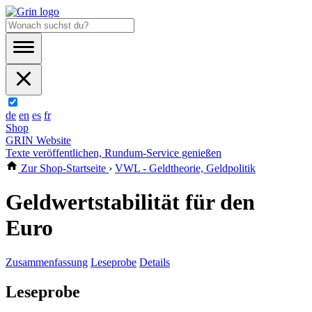
de
en
es
fr
Shop
GRIN Website
Texte veröffentlichen, Rundum-Service genießen
Zur Shop-Startseite
›
VWL - Geldtheorie, Geldpolitik
Geldwertstabilität für den
Euro
Zusammenfassung
Leseprobe
Details
Leseprobe