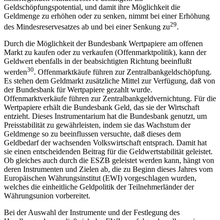
Geldschöpfungspotential, und damit ihre Möglichkeit die
Geldmenge zu erhöhen oder zu senken, nimmt bei einer Erhöhung
29
des Mindesreservesatzes ab und bei einer Senkung zu
.
Durch die Möglichkeit der Bundesbank Wertpapiere am offenen
Markt zu kaufen oder zu verkaufen (Offenmarktpolitik), kann der
Geldwert ebenfalls in der beabsichtigten Richtung beeinflußt
30
werden
. Offenmarktkäufe führen zur Zentralbankgeldschöpfung.
Es stehen dem Geldmarkt zusätzliche Mittel zur Verfügung, daß von
der Bundesbank für Wertpapiere gezahlt wurde.
Offenmarktverkäufe führen zur Zentralbankgeldvernichtung. Für die
Wertpapiere erhält die Bundesbank Geld, das sie der Wirtschaft
entzieht. Dieses Instrumentarium hat die Bundesbank genutzt, um
Preisstabilität zu gewährleisten, indem sie das Wachstum der
Geldmenge so zu beeinflussen versuchte, daß dieses dem
Geldbedarf der wachsenden Volkswirtschaft entsprach. Damit hat
sie einen entscheidenden Beitrag für die Geldwertstabilität geleistet.
Ob gleiches auch durch die ESZB geleistet werden kann, hängt von
deren Instrumenten und Zielen ab, die zu Beginn dieses Jahres vom
Europäischen Währungsinstitut (EWI) vorgeschlagen wurden,
welches die einheitliche Geldpolitik der Teilnehmerländer der
Währungsunion vorbereitet.
Bei der Auswahl der Instrumente und der Festlegung des