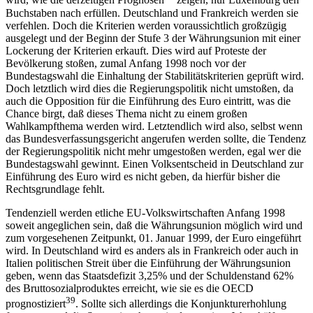
wird, wie die derzeitigen Prognosen
zeigen, nur Luxemburg den
Buchstaben nach erfüllen. Deutschland und Frankreich werden sie
verfehlen. Doch die Kriterien werden voraussichtlich großzügig
ausgelegt und der Beginn der Stufe 3 der Währungsunion mit einer
Lockerung der Kriterien erkauft. Dies wird auf Proteste der
Bevölkerung stoßen, zumal Anfang 1998 noch vor der
Bundestagswahl die Einhaltung der Stabilitätskriterien geprüft wird.
Doch letztlich wird dies die Regierungspolitik nicht umstoßen, da
auch die Opposition für die Einführung des Euro eintritt, was die
Chance birgt, daß dieses Thema nicht zu einem großen
Wahlkampfthema werden wird. Letztendlich wird also, selbst wenn
das Bundesverfassungsgericht angerufen werden sollte, die Tendenz
der Regierungspolitik nicht mehr umgestoßen werden, egal wer die
Bundestagswahl gewinnt. Einen Volksentscheid in Deutschland zur
Einführung des Euro wird es nicht geben, da hierfür bisher die
Rechtsgrundlage fehlt.
Tendenziell werden etliche EU-Volkswirtschaften Anfang 1998
soweit angeglichen sein, daß die Währungsunion möglich wird und
zum vorgesehenen Zeitpunkt, 01. Januar 1999, der Euro eingeführt
wird. In Deutschland wird es anders als in Frankreich oder auch in
Italien politischen Streit über die Einführung der Währungsunion
geben, wenn das Staatsdefizit 3,25% und der Schuldenstand 62%
des Bruttosozialproduktes erreicht, wie sie es die OECD
39
prognostiziert
. Sollte sich allerdings die Konjunkturerhohlung