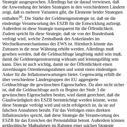
Strategie ausgesprochen. Allerdings hat sie darauf verwiesen, daß
die Anwendung der beiden Strategien in den verschiedenen Ländern
zeigt, daß es mehrere Varianten gibt, die Elemente beider Strategien
36
enthalten
. Die Stärke der Geldmengenstrategie ist, daß sie die
eindeutige Verantwortung des ESZB für die Entwicklung aufzeigt.
Außerdem ist diese Strategie transparent für die Öffentlichkeit.
Zudem spricht für diese Strategie, daß sie von der Bundesbank
verfolgt wird, welche Zentralbank des Ankerlandes im
Wechselkursmechanismus des EWS ist. Hierdurch könnte das
Zutrauen in die neue Währung erhöht werden. Allerdings muß
gesehen werden, daß die Geldnachfrage langfristig stabil sein muß,
damit die Geldmengensteuerung wirksam und leistungsfähig sein
kann. Dies ist auch wichtig, damit sie der Öffentlichkeit einen
zuverlässigen Orientierungsrahmen und somit einen eindeutigen
Anker für die Inflationserwartungen bietet. Gegenwärtig erfüllt die
über verschiedene Ländergruppen der EU aggregierte
Geldnachfrage die gewünschten Eigenschaften. Da aber nicht sicher
ist, daß die Geldnachfrage auch zu Beginn der Stufe 3 die
gewünschten Eigenschaften besitzt, wird damit gerechnet, daß die
Glaubwürdigkeit des ESZB beeinträchtigt werden könnte, wenn
diese Strategie verfolgt wird und nicht erfolgreich ist, da sie auf
falschen Annahmen beruht. Für das Verfolgen eines direkten
Inflationszieles spricht, daß diese Strategie die Verantwortung des
ESZB für das Erreichen der Preisstabilität betont. Außerdem können
geldpolitische Maßnahmen im Rahmen einer solchen Strategie