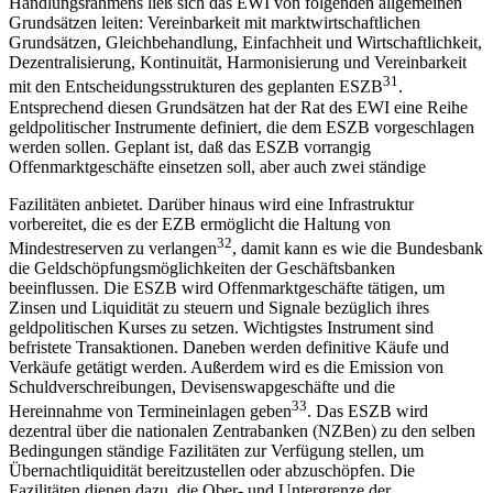
Handlungsrahmens ließ sich das EWI von folgenden allgemeinen
Grundsätzen leiten: Vereinbarkeit mit marktwirtschaftlichen
Grundsätzen, Gleichbehandlung, Einfachheit und Wirtschaftlichkeit,
Dezentralisierung, Kontinuität, Harmonisierung und Vereinbarkeit
31
mit den Entscheidungsstrukturen des geplanten ESZB
.
Entsprechend diesen Grundsätzen hat der Rat des EWI eine Reihe
geldpolitischer Instrumente definiert, die dem ESZB vorgeschlagen
werden sollen. Geplant ist, daß das ESZB vorrangig
Offenmarktgeschäfte einsetzen soll, aber auch zwei ständige
Fazilitäten anbietet. Darüber hinaus wird eine Infrastruktur
vorbereitet, die es der EZB ermöglicht die Haltung von
32
Mindestreserven zu verlangen
, damit kann es wie die Bundesbank
die Geldschöpfungsmöglichkeiten der Geschäftsbanken
beeinflussen. Die ESZB wird Offenmarktgeschäfte tätigen, um
Zinsen und Liquidität zu steuern und Signale bezüglich ihres
geldpolitischen Kurses zu setzen. Wichtigstes Instrument sind
befristete Transaktionen. Daneben werden definitive Käufe und
Verkäufe getätigt werden. Außerdem wird es die Emission von
Schuldverschreibungen, Devisenswapgeschäfte und die
33
Hereinnahme von Termineinlagen geben
. Das ESZB wird
dezentral über die nationalen Zentrabanken (NZBen) zu den selben
Bedingungen ständige Fazilitäten zur Verfügung stellen, um
Übernachtliquidität bereitzustellen oder abzuschöpfen. Die
Fazilitäten dienen dazu, die Ober- und Untergrenze der