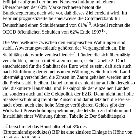
Frühjahr aufgrund der hohen Neuverschuldung mit einem
Überschreiten der 60% Marke rechneten betont die
Bundesregierung nach wie vor, daß dieses Ziel erreicht wird. Im
Februar prognostizierte beispielsweise die Commerzbank für
15
Deutschland einen Schuldenstand von 61%
. Aktuell rechnet die
16
OECD öffentlichen Schulden von 62% Ende 1997
.
Die Wechselkurse zwischen den europäischen Währungen sind
stabil. Abwertungswettläufe gehören der Vergangenheit an. Ein
17
Stabilitätspakt wurde verabschiedet
. Länder, die sich übermäßig
verschulden, müssen mit Strafen rechnen, siehe Tabelle 2. Doch
entscheidend für die Stabilität des Euro wird es sein, daß sich auch
nach Einführung der gemeinsamen Währung weiterhin kein Land
übermäßig verschuldet, die Zinsen im Zaum gehalten werden und
die Preise stabil bleiben. Dabei kommt es nicht nur auf die derzeit so
viel diskutierte Haushalts- und Fiskalpolitik der einzelnen Länder
an, sondern auch auf die Geldpolitik der EZB. Denn nicht nur hohe
Staatsverschuldung treibt die Zinsen und damit letztlich die Preise
nach oben, auch eine hohe Menge verfügbaren Geldes gibt der
Wirtschaft Preiserhöhungsspielräume, die letztlich zu Inflation und
Instabilität einer Währung führen. Tabelle 2: Der Stabilitätspakt
- Überschreitet das Haushaltsdefizit 3% des
(Bruttoinlandsproduktes) BIP ist eine zinslose Einlage in Höhe von
0,2% des BIP fällig.