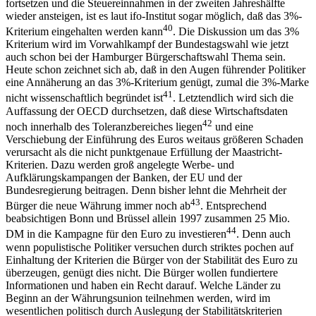
fortsetzen und die Steuereinnahmen in der zweiten Jahreshälfte
wieder ansteigen, ist es laut ifo-Institut sogar möglich, daß das 3%-
40
Kriterium eingehalten werden kann
. Die Diskussion um das 3%
Kriterium wird im Vorwahlkampf der Bundestagswahl wie jetzt
auch schon bei der Hamburger Bürgerschaftswahl Thema sein.
Heute schon zeichnet sich ab, daß in den Augen führender Politiker
eine Annäherung an das 3%-Kriterium genügt, zumal die 3%-Marke
41
nicht wissenschaftlich begründet ist
. Letztendlich wird sich die
Auffassung der OECD durchsetzen, daß diese Wirtschaftsdaten
42
noch innerhalb des Toleranzbereiches liegen
und eine
Verschiebung der Einführung des Euros weitaus größeren Schaden
verursacht als die nicht punktgenaue Erfüllung der Maastricht-
Kriterien. Dazu werden groß angelegte Werbe- und
Aufklärungskampangen der Banken, der EU und der
Bundesregierung beitragen. Denn bisher lehnt die Mehrheit der
43
Bürger die neue Währung immer noch ab
. Entsprechend
beabsichtigen Bonn und Brüssel allein 1997 zusammen 25 Mio.
44
DM in die Kampagne für den Euro zu investieren
. Denn auch
wenn populistische Politiker versuchen durch striktes pochen auf
Einhaltung der Kriterien die Bürger von der Stabilität des Euro zu
überzeugen, genügt dies nicht. Die Bürger wollen fundiertere
Informationen und haben ein Recht darauf. Welche Länder zu
Beginn an der Währungsunion teilnehmen werden, wird im
wesentlichen politisch durch Auslegung der Stabilitätskriterien