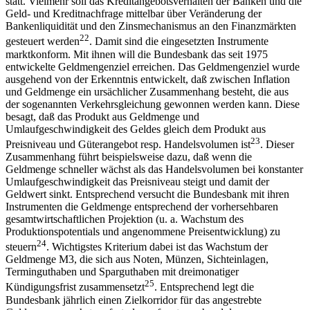
statt. Vielmehr soll das Kreditangebotsverhalten der Banken und die
Geld- und Kreditnachfrage mittelbar über Veränderung der
Bankenliquidität und den Zinsmechanismus an den Finanzmärkten
22
gesteuert werden
. Damit sind die eingesetzten Instrumente
marktkonform. Mit ihnen will die Bundesbank das seit 1975
entwickelte Geldmengenziel erreichen. Das Geldmengenziel wurde
ausgehend von der Erkenntnis entwickelt, daß zwischen Inflation
und Geldmenge ein ursächlicher Zusammenhang besteht, die aus
der sogenannten Verkehrsgleichung gewonnen werden kann. Diese
besagt, daß das Produkt aus Geldmenge und
Umlaufgeschwindigkeit des Geldes gleich dem Produkt aus
23
Preisniveau und Güterangebot resp. Handelsvolumen ist
. Dieser
Zusammenhang führt beispielsweise dazu, daß wenn die
Geldmenge schneller wächst als das Handelsvolumen bei konstanter
Umlaufgeschwindigkeit das Preisniveau steigt und damit der
Geldwert sinkt. Entsprechend versucht die Bundesbank mit ihren
Instrumenten die Geldmenge entsprechend der vorhersehbaren
gesamtwirtschaftlichen Projektion (u. a. Wachstum des
Produktionspotentials und angenommene Preisentwicklung) zu
24
steuern
. Wichtigstes Kriterium dabei ist das Wachstum der
Geldmenge M3, die sich aus Noten, Münzen, Sichteinlagen,
Terminguthaben und Sparguthaben mit dreimonatiger
25
Kündigungsfrist zusammensetzt
. Entsprechend legt die
Bundesbank jährlich einen Zielkorridor für das angestrebte