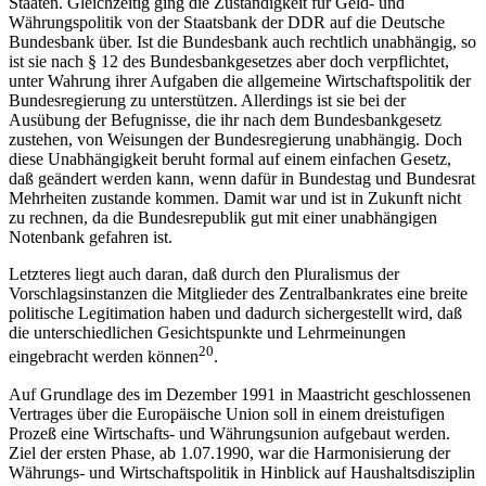
Staaten. Gleichzeitig ging die Zuständigkeit für Geld- und
Währungspolitik von der Staatsbank der DDR auf die Deutsche
Bundesbank über. Ist die Bundesbank auch rechtlich unabhängig, so
ist sie nach § 12 des Bundesbankgesetzes aber doch verpflichtet,
unter Wahrung ihrer Aufgaben die allgemeine Wirtschaftspolitik der
Bundesregierung zu unterstützen. Allerdings ist sie bei der
Ausübung der Befugnisse, die ihr nach dem Bundesbankgesetz
zustehen, von Weisungen der Bundesregierung unabhängig. Doch
diese Unabhängigkeit beruht formal auf einem einfachen Gesetz,
daß geändert werden kann, wenn dafür in Bundestag und Bundesrat
Mehrheiten zustande kommen. Damit war und ist in Zukunft nicht
zu rechnen, da die Bundesrepublik gut mit einer unabhängigen
Notenbank gefahren ist.
Letzteres liegt auch daran, daß durch den Pluralismus der
Vorschlagsinstanzen die Mitglieder des Zentralbankrates eine breite
politische Legitimation haben und dadurch sichergestellt wird, daß
die unterschiedlichen Gesichtspunkte und Lehrmeinungen
20
eingebracht werden können
.
Auf Grundlage des im Dezember 1991 in Maastricht geschlossenen
Vertrages über die Europäische Union soll in einem dreistufigen
Prozeß eine Wirtschafts- und Währungsunion aufgebaut werden.
Ziel der ersten Phase, ab 1.07.1990, war die Harmonisierung der
Währungs- und Wirtschaftspolitik in Hinblick auf Haushaltsdisziplin