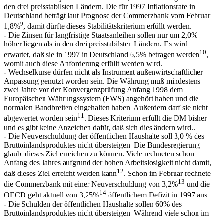
den drei preisstabilsten Ländern. Die für 1997 Inflationsrate in
Deutschland beträgt laut Prognose der Commerzbank vom Februar
9
1,8%
, damit dürfte dieses Stabilitätskriterium erfüllt werden.
- Die Zinsen für langfristige Staatsanleihen sollen nur um 2,0%
höher liegen als in den drei preisstabilsten Ländern. Es wird
10
erwartet, daß sie in 1997 in Deutschland 6,5% betragen werden
,
womit auch diese Anforderung erfüllt werden wird.
- Wechselkurse dürfen nicht als Instrument außenwirtschaftlicher
Anpassung genutzt worden sein. Die Währung muß mindestens
zwei Jahre vor der Konvergenzprüfung Anfang 1998 dem
Europäischen Währungssystem (EWS) angehört haben und die
normalen Bandbreiten eingehalten haben. Außerdem darf sie nicht
11
abgewertet worden sein
. Dieses Kriterium erfüllt die DM bisher
und es gibt keine Anzeichen dafür, daß sich dies ändern wird..
- Die Neuverschuldung der öffentlichen Haushalte soll 3,0 % des
Bruttoinlandsproduktes nicht übersteigen. Die Bundesregierung
glaubt dieses Ziel erreichen zu können. Viele rechneten schon
Anfang des Jahres aufgrund der hohen Arbeitslosigkeit nicht damit,
12
daß dieses Ziel erreicht werden kann
. Schon im Februar rechnete
13
die Commerzbank mit einer Neuverschuldung von 3,2%
und die
14
OECD geht aktuell von 3,25%
öffentlichem Defizit in 1997 aus.
- Die Schulden der öffentlichen Haushalte sollen 60% des
Bruttoinlandsproduktes nicht übersteigen. Während viele schon im