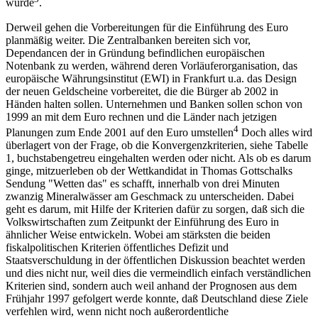
würde
.
Derweil gehen die Vorbereitungen für die Einführung des Euro
planmäßig weiter. Die Zentralbanken bereiten sich vor,
Dependancen der in Gründung befindlichen europäischen
Notenbank zu werden, während deren Vorläuferorganisation, das
europäische Währungsinstitut (EWI) in Frankfurt u.a. das Design
der neuen Geldscheine vorbereitet, die die Bürger ab 2002 in
Händen halten sollen. Unternehmen und Banken sollen schon von
1999 an mit dem Euro rechnen und die Länder nach jetzigen
4
Planungen zum Ende 2001 auf den Euro umstellen
Doch alles wird
überlagert von der Frage, ob die Konvergenzkriterien, siehe Tabelle
1, buchstabengetreu eingehalten werden oder nicht. Als ob es darum
ginge, mitzuerleben ob der Wettkandidat in Thomas Gottschalks
Sendung "Wetten das" es schafft, innerhalb von drei Minuten
zwanzig Mineralwässer am Geschmack zu unterscheiden. Dabei
geht es darum, mit Hilfe der Kriterien dafür zu sorgen, daß sich die
Volkswirtschaften zum Zeitpunkt der Einführung des Euro in
ähnlicher Weise entwickeln. Wobei am stärksten die beiden
fiskalpolitischen Kriterien öffentliches Defizit und
Staatsverschuldung in der öffentlichen Diskussion beachtet werden
und dies nicht nur, weil dies die vermeindlich einfach verständlichen
Kriterien sind, sondern auch weil anhand der Prognosen aus dem
Frühjahr 1997 gefolgert werde konnte, daß Deutschland diese Ziele
verfehlen wird, wenn nicht noch außerordentliche