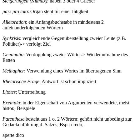
Steigerungen (Klimax)
: haben 3 oder 4 Glieder
pars pro toto
: Organ steht für eine Tätigkeit
Alletoration
: ein Anfangsbuchstabe in mindestens 2
aufeinanderfolgenden Wörtern
Synkrisis
: vergleichende Gegenüberstellung zweier Leute (z.B.
Politiker)-> verfolgt Ziel
Geminatio
: Verdopplung zweier Wörter-> Wiederaufnahme des
Ersten
Methapher
: Verwendung eines Wortes im übertragenen Sinn
Rhetorische Frage
: Antwort ist schon impliziert
Litotes
: Untertreibung
Exempla
: in der Eigenschaft von Argumenten verwendete, meist
histor., Beispiele
Parenthese
:besteht aus 1 o. 2 Wörtern; gehört nicht unbedingt zur
Gedankenführung d. Satzes; Bsp.: credo,
aperte dico