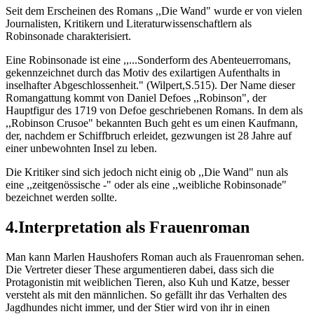
Seit dem Erscheinen des Romans ,,Die Wand" wurde er von vielen
Journalisten, Kritikern und Literaturwissenschaftlern als
Robinsonade charakterisiert.
Eine Robinsonade ist eine ,,...Sonderform des Abenteuerromans,
gekennzeichnet durch das Motiv des exilartigen Aufenthalts in
inselhafter Abgeschlossenheit." (Wilpert,S.515). Der Name dieser
Romangattung kommt von Daniel Defoes ,,Robinson", der
Hauptfigur des 1719 von Defoe geschriebenen Romans. In dem als
,,Robinson Crusoe" bekannten Buch geht es um einen Kaufmann,
der, nachdem er Schiffbruch erleidet, gezwungen ist 28 Jahre auf
einer unbewohnten Insel zu leben.
Die Kritiker sind sich jedoch nicht einig ob ,,Die Wand" nun als
eine ,,zeitgenössische -" oder als eine ,,weibliche Robinsonade"
bezeichnet werden sollte.
4.Interpretation als Frauenroman
Man kann Marlen Haushofers Roman auch als Frauenroman sehen.
Die Vertreter dieser These argumentieren dabei, dass sich die
Protagonistin mit weiblichen Tieren, also Kuh und Katze, besser
versteht als mit den männlichen. So gefällt ihr das Verhalten des
Jagdhundes nicht immer, und der Stier wird von ihr in einen