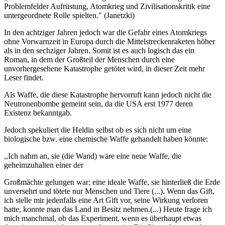
Problemfelder Aufrüstung, Atomkrieg und Zivilisationskritik eine
untergeordnete Rolle spielten." (Janetzki)
In den achtziger Jahren jedoch war die Gefahr eines Atomkriegs
ohne Vorwarnzeit in Europa durch die Mittelstreckenraketen höher
als in den sechziger Jahren. Somit ist es auch logisch das ein
Roman, in dem der Großteil der Menschen durch eine
unvorhergesehene Katastrophe getötet wird, in dieser Zeit mehr
Leser findet.
Als Waffe, die diese Katastrophe hervorruft kann jedoch nicht die
Neutronenbombe gemeint sein, da die USA erst 1977 deren
Existenz bekanntgab.
Jedoch spekuliert die Heldin selbst ob es sich nicht um eine
biologische bzw. eine chemische Waffe gehandelt haben könnte:
,,Ich nahm an, sie (die Wand) wäre eine neue Waffe, die
geheimzuhalten einer der
Großmächte gelungen war; eine ideale Waffe, sie hinterließ die Erde
unversehrt und tötete nur Menschen und Tiere (...). Wenn das Gift,
ich stelle mir jedenfalls eine Art Gift vor, seine Wirkung verloren
hatte, konnte man das Land in Besitz nehmen.(...) Heute frage ich
mich manchmal, ob das Experiment, wenn es überhaupt etwas