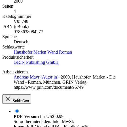
2000
Seiten
4
Katalognummer
V95749
ISBN (eBook)
9783638084277
Sprache
Deutsch
Schlagworte
Haushofer
Marlen
Wand
Roman
Produktsicherheit
GRIN Publishing GmbH
Arbeit zitieren
Andreas Mayr (Autor:in)
, 2000, Haushofer, Marlen - Die
Wand - Roman, München, GRIN Verlag,
https://www.grin.com/document/95749
Schließen
PDF-Version
für
US$ 0,99
Sofort herunterladen. Inkl. MwSt.
Format:
PDF und ePUB – für alle Geräte