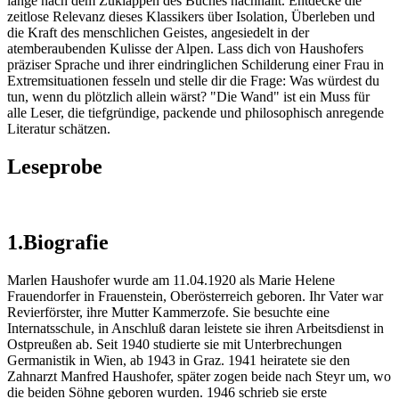
lange nach dem Zuklappen des Buches nachhallt. Entdecke die
zeitlose Relevanz dieses Klassikers über Isolation, Überleben und
die Kraft des menschlichen Geistes, angesiedelt in der
atemberaubenden Kulisse der Alpen. Lass dich von Haushofers
präziser Sprache und ihrer eindringlichen Schilderung einer Frau in
Extremsituationen fesseln und stelle dir die Frage: Was würdest du
tun, wenn du plötzlich allein wärst? "Die Wand" ist ein Muss für
alle Leser, die tiefgründige, packende und philosophisch anregende
Literatur schätzen.
Leseprobe
1.Biografie
Marlen Haushofer wurde am 11.04.1920 als Marie Helene
Frauendorfer in Frauenstein, Oberösterreich geboren. Ihr Vater war
Revierförster, ihre Mutter Kammerzofe. Sie besuchte eine
Internatsschule, in Anschluß daran leistete sie ihren Arbeitsdienst in
Ostpreußen ab. Seit 1940 studierte sie mit Unterbrechungen
Germanistik in Wien, ab 1943 in Graz. 1941 heiratete sie den
Zahnarzt Manfred Haushofer, später zogen beide nach Steyr um, wo
die beiden Söhne geboren wurden. 1946 schrieb sie erste