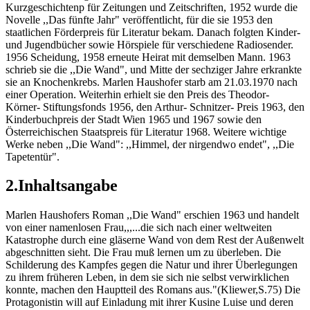
Kurzgeschichtenp für Zeitungen und Zeitschriften, 1952 wurde die
Novelle ,,Das fünfte Jahr" veröffentlicht, für die sie 1953 den
staatlichen Förderpreis für Literatur bekam. Danach folgten Kinder-
und Jugendbücher sowie Hörspiele für verschiedene Radiosender.
1956 Scheidung, 1958 erneute Heirat mit demselben Mann. 1963
schrieb sie die ,,Die Wand", und Mitte der sechziger Jahre erkrankte
sie an Knochenkrebs. Marlen Haushofer starb am 21.03.1970 nach
einer Operation. Weiterhin erhielt sie den Preis des Theodor-
Körner- Stiftungsfonds 1956, den Arthur- Schnitzer- Preis 1963, den
Kinderbuchpreis der Stadt Wien 1965 und 1967 sowie den
Österreichischen Staatspreis für Literatur 1968. Weitere wichtige
Werke neben ,,Die Wand": ,,Himmel, der nirgendwo endet", ,,Die
Tapetentür".
2.Inhaltsangabe
Marlen Haushofers Roman ,,Die Wand" erschien 1963 und handelt
von einer namenlosen Frau,,,...die sich nach einer weltweiten
Katastrophe durch eine gläserne Wand von dem Rest der Außenwelt
abgeschnitten sieht. Die Frau muß lernen um zu überleben. Die
Schilderung des Kampfes gegen die Natur und ihrer Überlegungen
zu ihrem früheren Leben, in dem sie sich nie selbst verwirklichen
konnte, machen den Hauptteil des Romans aus."(Kliewer,S.75) Die
Protagonistin will auf Einladung mit ihrer Kusine Luise und deren