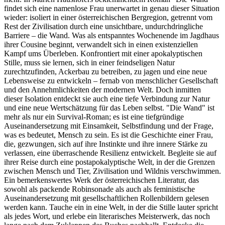
findet sich eine namenlose Frau unerwartet in genau dieser Situation
wieder: isoliert in einer österreichischen Bergregion, getrennt vom
Rest der Zivilisation durch eine unsichtbare, undurchdringliche
Barriere – die Wand. Was als entspanntes Wochenende im Jagdhaus
ihrer Cousine beginnt, verwandelt sich in einen existenziellen
Kampf ums Überleben. Konfrontiert mit einer apokalyptischen
Stille, muss sie lernen, sich in einer feindseligen Natur
zurechtzufinden, Ackerbau zu betreiben, zu jagen und eine neue
Lebensweise zu entwickeln – fernab von menschlicher Gesellschaft
und den Annehmlichkeiten der modernen Welt. Doch inmitten
dieser Isolation entdeckt sie auch eine tiefe Verbindung zur Natur
und eine neue Wertschätzung für das Leben selbst. "Die Wand" ist
mehr als nur ein Survival-Roman; es ist eine tiefgründige
Auseinandersetzung mit Einsamkeit, Selbstfindung und der Frage,
was es bedeutet, Mensch zu sein. Es ist die Geschichte einer Frau,
die, gezwungen, sich auf ihre Instinkte und ihre innere Stärke zu
verlassen, eine überraschende Resilienz entwickelt. Begleite sie auf
ihrer Reise durch eine postapokalyptische Welt, in der die Grenzen
zwischen Mensch und Tier, Zivilisation und Wildnis verschwimmen.
Ein bemerkenswertes Werk der österreichischen Literatur, das
sowohl als packende Robinsonade als auch als feministische
Auseinandersetzung mit gesellschaftlichen Rollenbildern gelesen
werden kann. Tauche ein in eine Welt, in der die Stille lauter spricht
als jedes Wort, und erlebe ein literarisches Meisterwerk, das noch