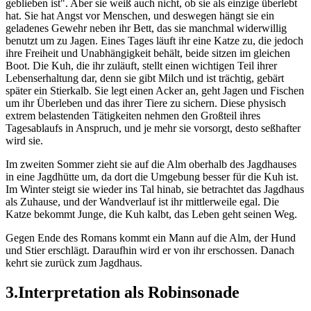
geblieben ist". Aber sie weiß auch nicht, ob sie als einzige überlebt
hat. Sie hat Angst vor Menschen, und deswegen hängt sie ein
geladenes Gewehr neben ihr Bett, das sie manchmal widerwillig
benutzt um zu Jagen. Eines Tages läuft ihr eine Katze zu, die jedoch
ihre Freiheit und Unabhängigkeit behält, beide sitzen im gleichen
Boot. Die Kuh, die ihr zuläuft, stellt einen wichtigen Teil ihrer
Lebenserhaltung dar, denn sie gibt Milch und ist trächtig, gebärt
später ein Stierkalb. Sie legt einen Acker an, geht Jagen und Fischen
um ihr Überleben und das ihrer Tiere zu sichern. Diese physisch
extrem belastenden Tätigkeiten nehmen den Großteil ihres
Tagesablaufs in Anspruch, und je mehr sie vorsorgt, desto seßhafter
wird sie.
Im zweiten Sommer zieht sie auf die Alm oberhalb des Jagdhauses
in eine Jagdhütte um, da dort die Umgebung besser für die Kuh ist.
Im Winter steigt sie wieder ins Tal hinab, sie betrachtet das Jagdhaus
als Zuhause, und der Wandverlauf ist ihr mittlerweile egal. Die
Katze bekommt Junge, die Kuh kalbt, das Leben geht seinen Weg.
Gegen Ende des Romans kommt ein Mann auf die Alm, der Hund
und Stier erschlägt. Daraufhin wird er von ihr erschossen. Danach
kehrt sie zurück zum Jagdhaus.
3.Interpretation als Robinsonade