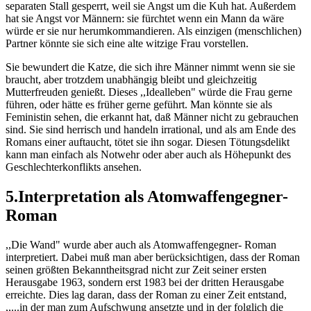
separaten Stall gesperrt, weil sie Angst um die Kuh hat. Außerdem
hat sie Angst vor Männern: sie fürchtet wenn ein Mann da wäre
würde er sie nur herumkommandieren. Als einzigen (menschlichen)
Partner könnte sie sich eine alte witzige Frau vorstellen.
Sie bewundert die Katze, die sich ihre Männer nimmt wenn sie sie
braucht, aber trotzdem unabhängig bleibt und gleichzeitig
Mutterfreuden genießt. Dieses ,,Idealleben" würde die Frau gerne
führen, oder hätte es früher gerne geführt. Man könnte sie als
Feministin sehen, die erkannt hat, daß Männer nicht zu gebrauchen
sind. Sie sind herrisch und handeln irrational, und als am Ende des
Romans einer auftaucht, tötet sie ihn sogar. Diesen Tötungsdelikt
kann man einfach als Notwehr oder aber auch als Höhepunkt des
Geschlechterkonflikts ansehen.
5.Interpretation als Atomwaffengegner-
Roman
,,Die Wand" wurde aber auch als Atomwaffengegner- Roman
interpretiert. Dabei muß man aber berücksichtigen, dass der Roman
seinen größten Bekanntheitsgrad nicht zur Zeit seiner ersten
Herausgabe 1963, sondern erst 1983 bei der dritten Herausgabe
erreichte. Dies lag daran, dass der Roman zu einer Zeit entstand,
,,...in der man zum Aufschwung ansetzte und in der folglich die