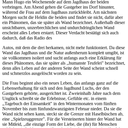
Mann Hugo ein Wochenende auf dem Jagdhaus der beiden
verbringen. Am Abend gehen die Gastgeber ins Dorf hinunter,
während die Frau auf dem Jagdhaus zurückbleibt. Am nächsten
Morgen sucht die Heldin die beiden und findet sie nicht, dafür aber
ein Phänomen, das sie später als Wand bezeichnet. Außerhalb dieser
unsichtbaren, unzerbrechlichen und undurchdringlichen Wand
erscheint alles Leben erstarrt. Dieser Verdacht bestätigt sich auch
dadurch, daß das Radio des
Autos, mit dem die drei herkamen, nicht mehr funktioniert. Da diese
Wand das Jagdhaus und die Natur außenherum komplett umgibt, ist
sie vollkommen isoliert und sucht anfangs auch eine Erklärung für
dieses Phänomen, das sie später als ,,humanste Teufelei" bezeichnet,
denn alles Leben auf der anderen Seite der Wand scheint schnell
und schmerzlos ausgelöscht worden zu sein.
Die Frau beginnt also ein neues Leben, das anfangs ganz auf die
Lebenserhaltung für sich und den Jagdhund Luchs, der den
Gastgebern gehörte, ausgerichtet ist. Zweieinhalb Jahre nach dem
Unglück schreibt sie die Erlebnisse, Gefühle etc. in einem
,,Tagebuch der Einsamkeit" in den Wintermonaten vom fünften
November bis zum fünfundzwanzigsten Februar nieder. Da sie die
Wand nicht sehen kann, steckt sie die Grenze mit Haselbüschen ab,
eine ,,Spielzeuggrenze". Für die Versteinerten hinter der Wand hat
sie Mitleid, ,,die einzige Form der Liebe, die (ihr) für Menschen