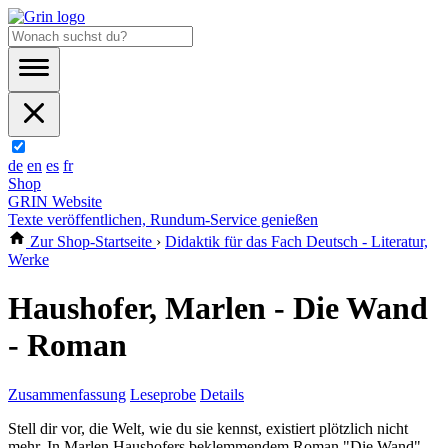
de
en
es
fr
Shop
GRIN Website
Texte veröffentlichen, Rundum-Service genießen
Zur Shop-Startseite
›
Didaktik für das Fach Deutsch - Literatur,
Werke
Haushofer, Marlen - Die Wand
- Roman
Zusammenfassung
Leseprobe
Details
Stell dir vor, die Welt, wie du sie kennst, existiert plötzlich nicht
mehr. In Marlen Haushofers beklemmendem Roman "Die Wand"