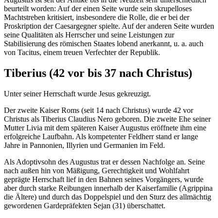
beurteilt worden: Auf der einen Seite wurde sein skrupelloses
Machtstreben kritisiert, insbesondere die Rolle, die er bei der
Proskription der Caesargegner spielte. Auf der anderen Seite wurden
seine Qualitäten als Herrscher und seine Leistungen zur
Stabilisierung des römischen Staates lobend anerkannt, u. a. auch
von Tacitus, einem treuen Verfechter der Republik.
Tiberius (
42 vor
bis
37 nach Christus
)
Unter seiner Herrschaft wurde Jesus gekreuzigt.
Der zweite Kaiser Roms (seit
14 nach Christus
) wurde
42 vor
Christus
als Tiberius Claudius Nero geboren. Die zweite Ehe seiner
Mutter Livia mit dem späteren Kaiser Augustus eröffnete ihm eine
erfolgreiche Laufbahn. Als kompetenter Feldherr stand er lange
Jahre in Pannonien, Illyrien und Germanien im Feld.
Als Adoptivsohn des Augustus trat er dessen Nachfolge an. Seine
nach außen hin von Mäßigung, Gerechtigkeit und Wohlfahrt
geprägte Herrschaft lief in den Bahnen seines Vorgängers, wurde
aber durch starke Reibungen innerhalb der Kaiserfamilie (Agrippina
die Ältere) und durch das Doppelspiel und den Sturz des allmächtig
gewordenen Gardepräfekten Sejan (
31
) überschattet.