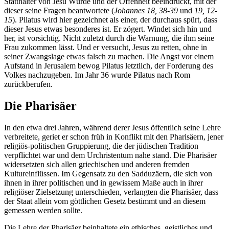
Statthalter von Jesu Würde und der Offenheit beeindruckt, mit der
dieser seine Fragen beantwortete (
Johannes 18, 38-39
und
19, 12-
15
). Pilatus wird hier gezeichnet als einer, der durchaus spürt, dass
dieser Jesus etwas besonderes ist. Er zögert. Windet sich hin und
her, ist vorsichtig. Nicht zuletzt durch die Warnung, die ihm seine
Frau zukommen lässt. Und er versucht, Jesus zu retten, ohne in
seiner Zwangslage etwas falsch zu machen. Die Angst vor einem
Aufstand in Jerusalem bewog Pilatus letztlich, der Forderung des
Volkes nachzugeben. Im Jahr
36
wurde Pilatus nach Rom
zurückberufen.
Die Pharisäer
In den etwa drei Jahren, während derer Jesus öffentlich seine Lehre
verbreitete, geriet er schon früh in Konflikt mit den Pharisäern, jener
religiös-politischen Gruppierung, die der jüdischen Tradition
verpflichtet war und dem Urchristentum nahe stand. Die Pharisäer
widersetzten sich allen griechischen und anderen fremden
Kultureinflüssen. Im Gegensatz zu den Sadduzäern, die sich von
ihnen in ihrer politischen und in gewissem Maße auch in ihrer
religiöser Zielsetzung unterschieden, verlangten die Pharisäer, dass
der Staat allein vom göttlichen Gesetz bestimmt und an diesem
gemessen werden sollte.
Die Lehre der Pharisäer beinhaltete ein ethisches, geistliches und