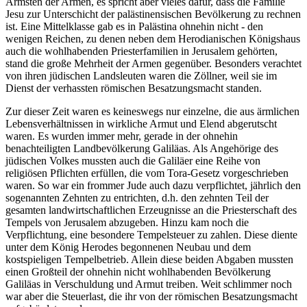
Ärmsten der Armen, es spricht aber vieles dafür, dass die Familie
Jesu zur Unterschicht der palästinensischen Bevölkerung zu rechnen
ist. Eine Mittelklasse gab es in Palästina ohnehin nicht - den
wenigen Reichen, zu denen neben dem Herodianischen Königshaus
auch die wohlhabenden Priesterfamilien in Jerusalem gehörten,
stand die große Mehrheit der Armen gegenüber. Besonders verachtet
von ihren jüdischen Landsleuten waren die Zöllner, weil sie im
Dienst der verhassten römischen Besatzungsmacht standen.
Zur dieser Zeit waren es keineswegs nur einzelne, die aus ärmlichen
Lebensverhältnissen in wirkliche Armut und Elend abgerutscht
waren. Es wurden immer mehr, gerade in der ohnehin
benachteiligten Landbevölkerung Galiläas. Als Angehörige des
jüdischen Volkes mussten auch die Galiläer eine Reihe von
religiösen Pflichten erfüllen, die vom Tora-Gesetz vorgeschrieben
waren. So war ein frommer Jude auch dazu verpflichtet, jährlich den
sogenannten Zehnten zu entrichten, d.h. den zehnten Teil der
gesamten landwirtschaftlichen Erzeugnisse an die Priesterschaft des
Tempels von Jerusalem abzugeben. Hinzu kam noch die
Verpflichtung, eine besondere Tempelsteuer zu zahlen. Diese diente
unter dem König Herodes begonnenen Neubau und dem
kostspieligen Tempelbetrieb. Allein diese beiden Abgaben mussten
einen Großteil der ohnehin nicht wohlhabenden Bevölkerung
Galiläas in Verschuldung und Armut treiben. Weit schlimmer noch
war aber die Steuerlast, die ihr von der römischen Besatzungsmacht