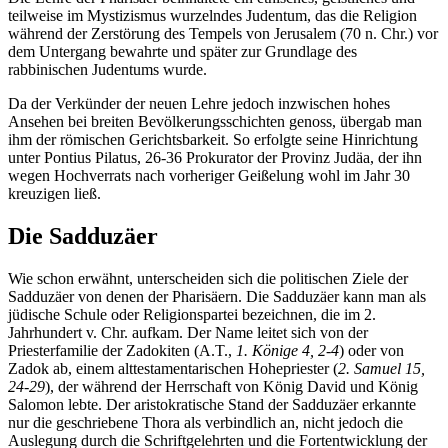
teilweise im Mystizismus wurzelndes Judentum, das die Religion
während der Zerstörung des Tempels von Jerusalem (
70 n. Chr.
) vor
dem Untergang bewahrte und später zur Grundlage des
rabbinischen Judentums wurde.
Da der Verkünder der neuen Lehre jedoch inzwischen hohes
Ansehen bei breiten Bevölkerungsschichten genoss, übergab man
ihm der römischen Gerichtsbarkeit. So erfolgte seine Hinrichtung
unter Pontius Pilatus,
26
-
36
Prokurator der Provinz Judäa, der ihn
wegen Hochverrats nach vorheriger Geißelung wohl im Jahr
30
kreuzigen ließ.
Die Sadduzäer
Wie schon erwähnt, unterscheiden sich die politischen Ziele der
Sadduzäer von denen der Pharisäern. Die Sadduzäer kann man als
jüdische Schule oder Religionspartei bezeichnen, die im
2.
Jahrhundert v. Chr.
aufkam. Der Name leitet sich von der
Priesterfamilie der Zadokiten (A.T.,
1. Könige 4, 2-4
) oder von
Zadok ab, einem alttestamentarischen Hohepriester (
2. Samuel 15,
24-29
), der während der Herrschaft von König David und König
Salomon lebte. Der aristokratische Stand der Sadduzäer erkannte
nur die geschriebene Thora als verbindlich an, nicht jedoch die
Auslegung durch die Schriftgelehrten und die Fortentwicklung der