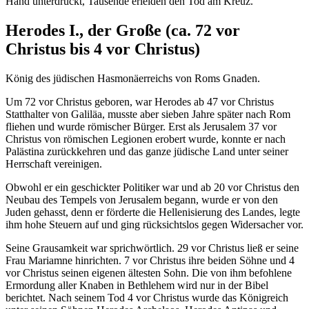
Hand unterdrückt, Tausende erleiden den Tod am Kreuz.
Herodes I., der Große (
ca. 72 vor
Christus
bis
4 vor Christus
)
König des jüdischen Hasmonäerreichs von Roms Gnaden.
Um
72 vor Christus
geboren, war Herodes ab
47 vor Christus
Statthalter von Galiläa, musste aber sieben Jahre später nach Rom
fliehen und wurde römischer Bürger. Erst als Jerusalem
37 vor
Christus
von römischen Legionen erobert wurde, konnte er nach
Palästina zurückkehren und das ganze jüdische Land unter seiner
Herrschaft vereinigen.
Obwohl er ein geschickter Politiker war und ab
20 vor Christus
den
Neubau des Tempels von Jerusalem begann, wurde er von den
Juden gehasst, denn er förderte die Hellenisierung des Landes, legte
ihm hohe Steuern auf und ging rücksichtslos gegen Widersacher vor.
Seine Grausamkeit war sprichwörtlich.
29 vor Christus
ließ er seine
Frau Mariamne hinrichten.
7 vor Christus
ihre beiden Söhne und
4
vor Christus
seinen eigenen ältesten Sohn. Die von ihm befohlene
Ermordung aller Knaben in Bethlehem wird nur in der Bibel
berichtet. Nach seinem Tod
4 vor Christus
wurde das Königreich