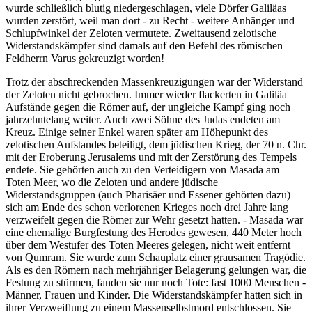
wurde schließlich blutig niedergeschlagen, viele Dörfer Galiläas
wurden zerstört, weil man dort - zu Recht - weitere Anhänger und
Schlupfwinkel der Zeloten vermutete. Zweitausend zelotische
Widerstandskämpfer sind damals auf den Befehl des römischen
Feldherrn Varus gekreuzigt worden!
Trotz der abschreckenden Massenkreuzigungen war der Widerstand
der Zeloten nicht gebrochen. Immer wieder flackerten in Galiläa
Aufstände gegen die Römer auf, der ungleiche Kampf ging noch
jahrzehntelang weiter. Auch zwei Söhne des Judas endeten am
Kreuz. Einige seiner Enkel waren später am Höhepunkt des
zelotischen Aufstandes beteiligt, dem jüdischen Krieg, der
70 n. Chr.
mit der Eroberung Jerusalems und mit der Zerstörung des Tempels
endete. Sie gehörten auch zu den Verteidigern von Masada am
Toten Meer, wo die Zeloten und andere jüdische
Widerstandsgruppen (auch Pharisäer und Essener gehörten dazu)
sich am Ende des schon verlorenen Krieges noch drei Jahre lang
verzweifelt gegen die Römer zur Wehr gesetzt hatten. - Masada war
eine ehemalige Burgfestung des Herodes gewesen, 440 Meter hoch
über dem Westufer des Toten Meeres gelegen, nicht weit entfernt
von Qumram. Sie wurde zum Schauplatz einer grausamen Tragödie.
Als es den Römern nach mehrjähriger Belagerung gelungen war, die
Festung zu stürmen, fanden sie nur noch Tote: fast 1000 Menschen -
Männer, Frauen und Kinder. Die Widerstandskämpfer hatten sich in
ihrer Verzweiflung zu einem Massenselbstmord entschlossen. Sie