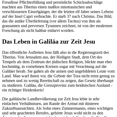
Freudlose Pflichterfüllung und persönliche Schicksalsschläge
machten aus Tiberius einen maßlos misstrauischen und
verschlossenen Einzelgänger, der die letzten elf Jahre seines Lebens
auf der Insel Capri verbrachte. Er starb
37 nach Christus
. Das Bild,
das die antike Überlieferung (vor allem Tacitus) von ihm als
grausamen und perversen Tyrannen zeichnet, ist von der modernen
Forschung als nicht haltbar entlarvt worden.
Das Leben in Galiläa zur Zeit Jesu
Das öffentliche Auftreten Jesu fällt also in die Regierungszeit des
Tiberius. Von Jerusalem aus, der Heiligen Stadt, dem Ort des
Tempels als dem Zentrum der jüdischen Religion, blickte man eher
hochmütig, in vornehmen Kreisen sogar mit Verachtung auf die
Galiläer herab. Sie galten als die armen und ungebildeten Leute vom
Land. Man warf ihnen vor, die Gebote der Tora nicht ernst genug zu
nehmen und zu wenig Bereitschaft zu zeigen, das Gesetz überhaupt
zu studieren. Galiläa, die Grenzprovinz zum heidnischen Ausland -
ein richtiger Heidenkreis!
Die galiläische Landbevölkerung zur Zeit Jesu lebte in sehr
einfachen Verhältnissen, am Rande der Armut mit düsteren
Zukunftsaussichten. Als Sohn eines Zimmermanns, eines wichtigen
und sehr geachteten Berufes, gehörte Jesus wohl nicht zu den