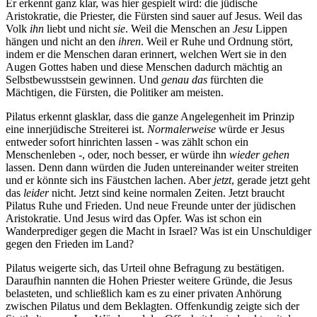
Er erkennt ganz klar, was hier gespielt wird: die jüdische
Aristokratie, die Priester, die Fürsten sind sauer auf Jesus. Weil das
Volk
ihn
liebt und nicht
sie
. Weil die Menschen an
Jesu
Lippen
hängen und nicht an den
ihren
. Weil er Ruhe und Ordnung stört,
indem er die Menschen daran erinnert, welchen Wert sie in den
Augen Gottes haben und diese Menschen dadurch mächtig an
Selbstbewusstsein gewinnen. Und
genau das
fürchten die
Mächtigen, die Fürsten, die Politiker am meisten.
Pilatus erkennt glasklar, dass die ganze Angelegenheit im Prinzip
eine innerjüdische Streiterei ist.
Normalerweise
würde er Jesus
entweder sofort hinrichten lassen - was zählt schon ein
Menschenleben -, oder, noch besser, er würde ihn
wieder gehen
lassen. Denn dann würden die Juden untereinander weiter streiten
und er könnte sich ins Fäustchen lachen. Aber
jetzt
, gerade jetzt geht
das
leider
nicht. Jetzt sind keine normalen Zeiten. Jetzt braucht
Pilatus Ruhe und Frieden. Und neue Freunde unter der jüdischen
Aristokratie. Und Jesus wird das Opfer. Was ist schon ein
Wanderprediger gegen die Macht in Israel? Was ist ein Unschuldiger
gegen den Frieden im Land?
Pilatus weigerte sich, das Urteil ohne Befragung zu bestätigen.
Daraufhin nannten die Hohen Priester weitere Gründe, die Jesus
belasteten, und schließlich kam es zu einer privaten Anhörung
zwischen Pilatus und dem Beklagten. Offenkundig zeigte sich der