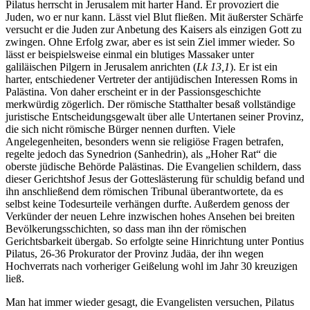
Pilatus herrscht in Jerusalem mit harter Hand. Er provoziert die
Juden, wo er nur kann. Lässt viel Blut fließen. Mit äußerster Schärfe
versucht er die Juden zur Anbetung des Kaisers als einzigen Gott zu
zwingen. Ohne Erfolg zwar, aber es ist sein Ziel immer wieder. So
lässt er beispielsweise einmal ein blutiges Massaker unter
galiläischen Pilgern in Jerusalem anrichten (
Lk 13,1
). Er ist ein
harter, entschiedener Vertreter der antijüdischen Interessen Roms in
Palästina. Von daher erscheint er in der Passionsgeschichte
merkwürdig zögerlich. Der römische Statthalter besaß vollständige
juristische Entscheidungsgewalt über alle Untertanen seiner Provinz,
die sich nicht römische Bürger nennen durften. Viele
Angelegenheiten, besonders wenn sie religiöse Fragen betrafen,
regelte jedoch das Synedrion (Sanhedrin), als „Hoher Rat“ die
oberste jüdische Behörde Palästinas. Die Evangelien schildern, dass
dieser Gerichtshof Jesus der Gotteslästerung für schuldig befand und
ihn anschließend dem römischen Tribunal überantwortete, da es
selbst keine Todesurteile verhängen durfte. Außerdem genoss der
Verkünder der neuen Lehre inzwischen hohes Ansehen bei breiten
Bevölkerungsschichten, so dass man ihn der römischen
Gerichtsbarkeit übergab. So erfolgte seine Hinrichtung unter Pontius
Pilatus,
26
-
36
Prokurator der Provinz Judäa, der ihn wegen
Hochverrats nach vorheriger Geißelung wohl im Jahr
30
kreuzigen
ließ.
Man hat immer wieder gesagt, die Evangelisten versuchen, Pilatus