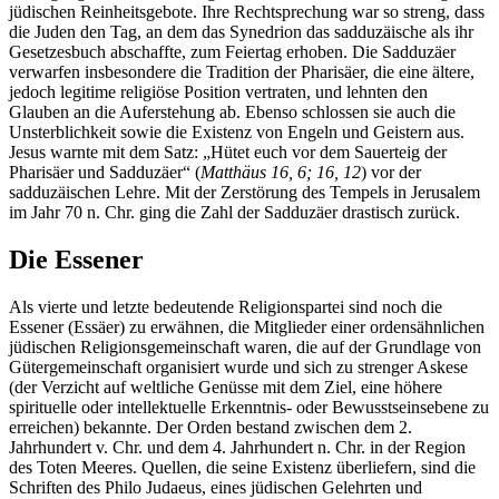
jüdischen Reinheitsgebote. Ihre Rechtsprechung war so streng, dass
die Juden den Tag, an dem das Synedrion das sadduzäische als ihr
Gesetzesbuch abschaffte, zum Feiertag erhoben. Die Sadduzäer
verwarfen insbesondere die Tradition der Pharisäer, die eine ältere,
jedoch legitime religiöse Position vertraten, und lehnten den
Glauben an die Auferstehung ab. Ebenso schlossen sie auch die
Unsterblichkeit sowie die Existenz von Engeln und Geistern aus.
Jesus warnte mit dem Satz: „Hütet euch vor dem Sauerteig der
Pharisäer und Sadduzäer“ (
Matthäus 16, 6; 16, 12
) vor der
sadduzäischen Lehre. Mit der Zerstörung des Tempels in Jerusalem
im Jahr
70 n. Chr.
ging die Zahl der Sadduzäer drastisch zurück.
Die Essener
Als vierte und letzte bedeutende Religionspartei sind noch die
Essener (Essäer) zu erwähnen, die Mitglieder einer ordensähnlichen
jüdischen Religionsgemeinschaft waren, die auf der Grundlage von
Gütergemeinschaft organisiert wurde und sich zu strenger Askese
(der Verzicht auf weltliche Genüsse mit dem Ziel, eine höhere
spirituelle oder intellektuelle Erkenntnis- oder Bewusstseinsebene zu
erreichen) bekannte. Der Orden bestand zwischen dem
2.
Jahrhundert v. Chr.
und dem
4. Jahrhundert n. Chr.
in der Region
des Toten Meeres. Quellen, die seine Existenz überliefern, sind die
Schriften des Philo Judaeus, eines jüdischen Gelehrten und