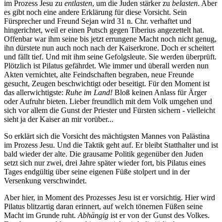
im Prozess Jesu zu
entlasten
, um die Juden stärker zu
belasten
. Aber
es gibt noch eine andere Erklärung für diese Vorsicht. Sein
Fürsprecher und Freund Sejan wird
31 n. Chr.
verhaftet und
hingerichtet, weil er einen Putsch gegen Tiberius angezettelt hat.
Offenbar war ihm seine bis jetzt errungene Macht noch nicht genug,
ihn dürstete nun auch noch nach der Kaiserkrone. Doch er scheitert
und fällt tief. Und mit ihm seine Gefolgsleute. Sie werden überprüft.
Plötzlich ist Pilatus gefährdet. Wie immer und überall werden nun
Akten vernichtet, alte Feindschaften begraben, neue Freunde
gesucht, Zeugen beschwichtigt oder beseitigt. Für den Moment ist
das allerwichtigste:
Ruhe im Land!
Bloß keinen Anlass für Ärger
oder Aufruhr bieten. Lieber freundlich mit dem Volk umgehen und
sich vor allem die Gunst der Priester und Fürsten sichern - vielleicht
sieht ja der Kaiser an mir vorüber...
So erklärt sich die Vorsicht des mächtigsten Mannes von Palästina
im Prozess Jesu. Und die Taktik geht auf. Er bleibt Statthalter und ist
bald wieder der alte. Die grausame Politik gegenüber den Juden
setzt sich nur zwei, drei Jahre später wieder fort, bis Pilatus eines
Tages endgültig über seine eigenen Füße stolpert und in der
Versenkung verschwindet.
Aber hier, in Moment des Prozesses Jesu ist er vorsichtig. Hier wird
Pilatus blitzartig daran erinnert, auf welch tönernen Füßen seine
Macht im Grunde ruht.
Abhängig
ist er von der Gunst des Volkes.