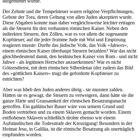
aufgebürdet wurde.
Der Zehnte und die Tempelsteuer waren religiöse Verpflichtungen,
Gebote der Tora, deren Geltung von allen Juden akzeptiert wurde.
Diese Abgaben konnte man daher vergleichsweise leichter ertragen
als die Steuern für den verhassten römischen Kaiser. Neben den
indirekten Steuern, den Zöllen, war es vor allem die sogenannte
Kopfsteuer, auf die jeder fromme Jude mit Wut und Empörung
reagieren musste: Durfte das jüdische Volk, das Volk »Jahwes«,
einem römischen Kaiser überhaupt Steuern bezahlen? War das nicht
gleichbedeutend damit, den heidnischen Kaiser von Rom - und nicht
Jahwe - als legitimen Herrscher anzuerkennen? War es nicht
Götzendienst, mit dem römischen Silberdenar (der zudem das Bild
des »göttlichen Kaisers« trug) die geforderte Kopfsteuer zu
entrichten?
Aber was blieb den Juden anderes übrig - sie mussten zahlen.
Hätten sie es gewagt, die Steuern zu verweigern, dann hätte sie die
ganze Härte und Grausamkeit der römischen Besatzungsmacht
getroffen. Ein galiläischer Bauer wäre von seinem Grund und
Boden vertrieben und zu einem Sklaven gemacht worden. Einem
entflohenen Sklaven schließlich drohte ebenso wie einem
Aufständischen die Todesstrafe der Kreuzigung! Besonders in der
Heimat Jesu, in Galiläa, ist die römische Besatzung als unerträglich
empfunden worden.