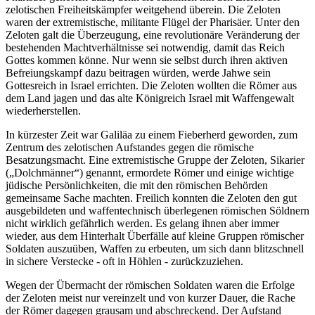
zelotischen Freiheitskämpfer weitgehend überein. Die Zeloten
waren der extremistische, militante Flügel der Pharisäer. Unter den
Zeloten galt die Überzeugung, eine revolutionäre Veränderung der
bestehenden Machtverhältnisse sei notwendig, damit das Reich
Gottes kommen könne. Nur wenn sie selbst durch ihren aktiven
Befreiungskampf dazu beitragen würden, werde Jahwe sein
Gottesreich in Israel errichten. Die Zeloten wollten die Römer aus
dem Land jagen und das alte Königreich Israel mit Waffengewalt
wiederherstellen.
In kürzester Zeit war Galiläa zu einem Fieberherd geworden, zum
Zentrum des zelotischen Aufstandes gegen die römische
Besatzungsmacht. Eine extremistische Gruppe der Zeloten, Sikarier
(„Dolchmänner“) genannt, ermordete Römer und einige wichtige
jüdische Persönlichkeiten, die mit den römischen Behörden
gemeinsame Sache machten. Freilich konnten die Zeloten den gut
ausgebildeten und waffentechnisch überlegenen römischen Söldnern
nicht wirklich gefährlich werden. Es gelang ihnen aber immer
wieder, aus dem Hinterhalt Überfälle auf kleine Gruppen römischer
Soldaten auszuüben, Waffen zu erbeuten, um sich dann blitzschnell
in sichere Verstecke - oft in Höhlen - zurückzuziehen.
Wegen der Übermacht der römischen Soldaten waren die Erfolge
der Zeloten meist nur vereinzelt und von kurzer Dauer, die Rache
der Römer dagegen grausam und abschreckend. Der Aufstand