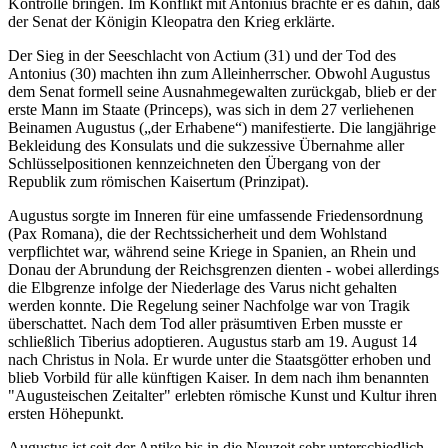
Kontrolle bringen. Im Konflikt mit Antonius brachte er es dahin, daß
der Senat der Königin Kleopatra den Krieg erklärte.
Der Sieg in der Seeschlacht von Actium (
31
) und der Tod des
Antonius (
30
) machten ihn zum Alleinherrscher. Obwohl Augustus
dem Senat formell seine Ausnahmegewalten zurückgab, blieb er der
erste Mann im Staate (Princeps), was sich in dem
27
verliehenen
Beinamen Augustus („der Erhabene“) manifestierte. Die langjährige
Bekleidung des Konsulats und die sukzessive Übernahme aller
Schlüsselpositionen kennzeichneten den Übergang von der
Republik zum römischen Kaisertum (Prinzipat).
Augustus sorgte im Inneren für eine umfassende Friedensordnung
(Pax Romana), die der Rechtssicherheit und dem Wohlstand
verpflichtet war, während seine Kriege in Spanien, an Rhein und
Donau der Abrundung der Reichsgrenzen dienten - wobei allerdings
die Elbgrenze infolge der Niederlage des Varus nicht gehalten
werden konnte. Die Regelung seiner Nachfolge war von Tragik
überschattet. Nach dem Tod aller präsumtiven Erben musste er
schließlich Tiberius adoptieren. Augustus starb am
19. August 14
nach Christus
in Nola. Er wurde unter die Staatsgötter erhoben und
blieb Vorbild für alle künftigen Kaiser. In dem nach ihm benannten
"Augusteischen Zeitalter" erlebten römische Kunst und Kultur ihren
ersten Höhepunkt.
Augustus ist seit der Antike bis in die Neuzeit sehr unterschiedlich