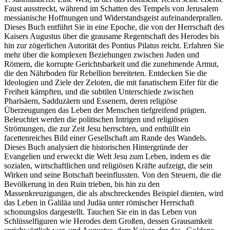
Faust ausstreckt, während im Schatten des Tempels von Jerusalem
messianische Hoffnungen und Widerstandsgeist aufeinanderprallen.
Dieses Buch entführt Sie in eine Epoche, die von der Herrschaft des
Kaisers Augustus über die grausame Regentschaft des Herodes bis
hin zur zögerlichen Autorität des Pontius Pilatus reicht. Erfahren Sie
mehr über die komplexen Beziehungen zwischen Juden und
Römern, die korrupte Gerichtsbarkeit und die zunehmende Armut,
die den Nährboden für Rebellion bereiteten. Entdecken Sie die
Ideologien und Ziele der Zeloten, die mit fanatischem Eifer für die
Freiheit kämpften, und die subtilen Unterschiede zwischen
Pharisäern, Sadduzäern und Essenern, deren religiöse
Überzeugungen das Leben der Menschen tiefgreifend prägten.
Beleuchtet werden die politischen Intrigen und religiösen
Strömungen, die zur Zeit Jesu herrschten, und enthüllt ein
facettenreiches Bild einer Gesellschaft am Rande des Wandels.
Dieses Buch analysiert die historischen Hintergründe der
Evangelien und erweckt die Welt Jesu zum Leben, indem es die
sozialen, wirtschaftlichen und religiösen Kräfte aufzeigt, die sein
Wirken und seine Botschaft beeinflussten. Von den Steuern, die die
Bevölkerung in den Ruin trieben, bis hin zu den
Massenkreuzigungen, die als abschreckendes Beispiel dienten, wird
das Leben in Galiläa und Judäa unter römischer Herrschaft
schonungslos dargestellt. Tauchen Sie ein in das Leben von
Schlüsselfiguren wie Herodes dem Großen, dessen Grausamkeit