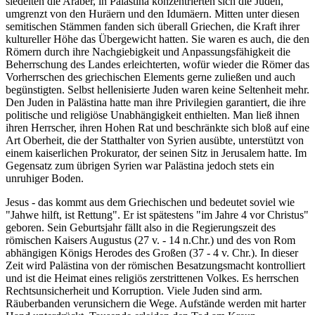
siedelten die Araber, in Palästina konzentrierten sich die Juden,
umgrenzt von den Huräern und den Idumäern. Mitten unter diesen
semitischen Stämmen fanden sich überall Griechen, die Kraft ihrer
kultureller Höhe das Übergewicht hatten. Sie waren es auch, die den
Römern durch ihre Nachgiebigkeit und Anpassungsfähigkeit die
Beherrschung des Landes erleichterten, wofür wieder die Römer das
Vorherrschen des griechischen Elements gerne zuließen und auch
begünstigten. Selbst hellenisierte Juden waren keine Seltenheit mehr.
Den Juden in Palästina hatte man ihre Privilegien garantiert, die ihre
politische und religiöse Unabhängigkeit enthielten. Man ließ ihnen
ihren Herrscher, ihren Hohen Rat und beschränkte sich bloß auf eine
Art Oberheit, die der Statthalter von Syrien ausübte, unterstützt von
einem kaiserlichen Prokurator, der seinen Sitz in Jerusalem hatte. Im
Gegensatz zum übrigen Syrien war Palästina jedoch stets ein
unruhiger Boden.
Jesus - das kommt aus dem Griechischen und bedeutet soviel wie
"Jahwe hilft, ist Rettung". Er ist spätestens "im Jahre
4 vor Christus
"
geboren. Sein Geburtsjahr fällt also in die Regierungszeit des
römischen Kaisers Augustus (
27 v.
-
14 n.Chr.
) und des von Rom
abhängigen Königs Herodes des Großen (
37
-
4 v. Chr.
). In dieser
Zeit wird Palästina von der römischen Besatzungsmacht kontrolliert
und ist die Heimat eines religiös zerstrittenen Volkes. Es herrschen
Rechtsunsicherheit und Korruption. Viele Juden sind arm.
Räuberbanden verunsichern die Wege. Aufstände werden mit harter