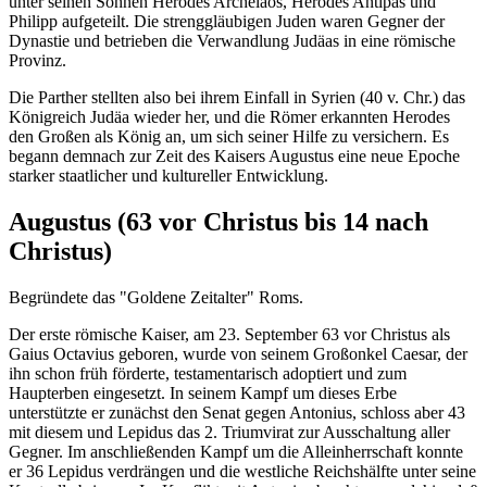
unter seinen Söhnen Herodes Archelaos, Herodes Antipas und
Philipp aufgeteilt. Die strenggläubigen Juden waren Gegner der
Dynastie und betrieben die Verwandlung Judäas in eine römische
Provinz.
Die Parther stellten also bei ihrem Einfall in Syrien (
40 v. Chr.
) das
Königreich Judäa wieder her, und die Römer erkannten Herodes
den Großen als König an, um sich seiner Hilfe zu versichern. Es
begann demnach zur Zeit des Kaisers Augustus eine neue Epoche
starker staatlicher und kultureller Entwicklung.
Augustus (
63 vor Christus
bis
14 nach
Christus
)
Begründete das "Goldene Zeitalter" Roms.
Der erste römische Kaiser, am
23. September 63 vor Christus
als
Gaius Octavius geboren, wurde von seinem Großonkel Caesar, der
ihn schon früh förderte, testamentarisch adoptiert und zum
Haupterben eingesetzt. In seinem Kampf um dieses Erbe
unterstützte er zunächst den Senat gegen Antonius, schloss aber
43
mit diesem und Lepidus das 2. Triumvirat zur Ausschaltung aller
Gegner. Im anschließenden Kampf um die Alleinherrschaft konnte
er
36
Lepidus verdrängen und die westliche Reichshälfte unter seine