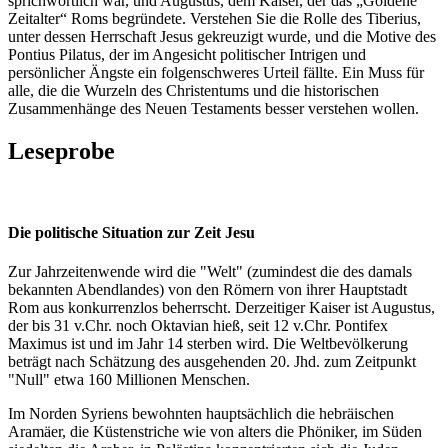
sprichwörtlich war, und Augustus, dem Kaiser, der das „Goldene
Zeitalter“ Roms begründete. Verstehen Sie die Rolle des Tiberius,
unter dessen Herrschaft Jesus gekreuzigt wurde, und die Motive des
Pontius Pilatus, der im Angesicht politischer Intrigen und
persönlicher Ängste ein folgenschweres Urteil fällte. Ein Muss für
alle, die die Wurzeln des Christentums und die historischen
Zusammenhänge des Neuen Testaments besser verstehen wollen.
Leseprobe
Die politische Situation zur Zeit Jesu
Zur Jahrzeitenwende wird die "Welt" (zumindest die des damals
bekannten Abendlandes) von den Römern von ihrer Hauptstadt
Rom aus konkurrenzlos beherrscht. Derzeitiger Kaiser ist Augustus,
der bis
31 v.Chr.
noch Oktavian hieß, seit
12 v.Chr.
Pontifex
Maximus ist und im Jahr
14
sterben wird. Die Weltbevölkerung
beträgt nach Schätzung des ausgehenden
20. Jhd.
zum Zeitpunkt
"Null" etwa 160 Millionen Menschen.
Im Norden Syriens bewohnten hauptsächlich die hebräischen
Aramäer, die Küstenstriche wie von alters die Phöniker, im Süden