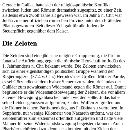
Gerade in Galiläa hatte sich der religiös-politische Konflikt
zwischen Juden und Römern dramatisch zugespitzt, zu einer Zeit,
als Jesus etwa zwölf Jahre alt gewesen war. Im Jahr
6 n. Chr.
war
Judäa zu einer offiziellen römischen Provinz unter dem Präfekten
Pilatus geworden. Seit dieser Zeit galt für alle Juden die
Steuerpflicht gegenüber dem Kaiser.
Die Zeloten
Die Zeloten sind eine jüdische religiöse Gruppierung, die für ihre
fanatische Auflehnung gegen die römische Herrschaft im Judäa des
1. Jahrhunderts n. Chr.
bekannt wurde. Die Zeloten entwickelten
sich zu einer eigenständigen politischen Gruppe während der
Regierungszeit (
37
-
4 v. Chr.
) Herodes’ des Großen. Mit der Parole,
es sei Götzendienst, dem Kaiser Steuern zu zahlen, rief Judas der
Galiläer zum gewaltsamen Widerstand gegen die Römer auf. Damit
begründete er die Widerstandsbewegung der Zeloten, die vor allem
zu einer Bewegung galiläischer Juden werden sollte. Judas hatte
seine Leidensgenossen aufgerufen, zu den Waffen zu greifen und
die Römer in einem Partisanenkrieg aus Palästina zu vertreiben. In
Sepphoris, nur wenige Kilometer von Nazareth entfernt, war der
Zelotenführer zum erstenmal öffentlich aufgetreten und hatte viele
Männer für seine Widerstandsbewegung begeistern können. Auch
Pharisäer gehörten dazu, denn sie stimmten mit den Zielen der