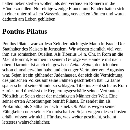
hatten lieber sterben wollen, als den verhassten Römern in die
Hände zu fallen. Nur einige wenige Frauen und Kinder hatten sich
in einer unterirdischen Wasserleitung verstecken können und waren
dadurch am Leben geblieben.
Pontius Pilatus
Pontius Pilatus war zu Jesu Zeit der mächtigste Mann in Israel: Der
Statthalter des Kaisers in Jerusalem. Wir wissen ziemlich viel von
ihm aus römischen Quellen. Als Tiberius
14 n. Chr.
in Rom an die
Macht kommt, kommen in seinem Gefolge viele andere mit nach
oben. Darunter ist auch ein gewisser
Aelius Sejan
, den ich oben
schon einmal erwähnt habe und ein enger Vertrauter von Augustus
war. Sejan ist ein glühender Judenhasser, der sich die Vernichtung
des jüdischen Volkes auf seine Fahnen geschrieben hat.
12 Jahre
später
scheint seine Stunde zu schlagen. Tiberius zieht sich aus Rom
zurück und überlässt die Regierungsgeschäfte seinen Vertrauten.
Plötzlich ist Sejan einer der mächtigsten Männer der Welt. Eine
seiner ersten Anordnungen betrifft Pilatus. Er sendet ihn als
Prokurator, als Statthalter nach Israel. Ob Pilatus wegen seiner
Fähigkeiten oder seiner Freundschaft zu Sejan wegen diesen Posten
erhält, wissen wir nicht. Für das, was weiter geschieht, scheint
letzteres wahrscheinlicher.