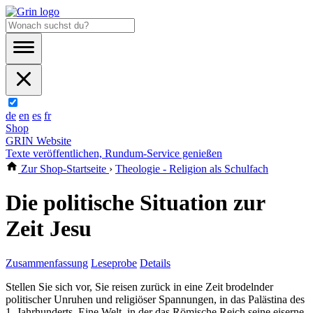
de
en
es
fr
Shop
GRIN Website
Texte veröffentlichen, Rundum-Service genießen
Zur Shop-Startseite
›
Theologie - Religion als Schulfach
Die politische Situation zur
Zeit Jesu
Zusammenfassung
Leseprobe
Details
Stellen Sie sich vor, Sie reisen zurück in eine Zeit brodelnder
politischer Unruhen und religiöser Spannungen, in das Palästina des
1. Jahrhunderts. Eine Welt, in der das Römische Reich seine eiserne