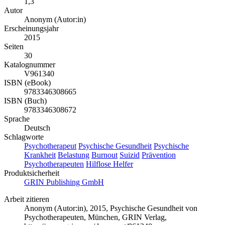
1,3
Autor
Anonym (Autor:in)
Erscheinungsjahr
2015
Seiten
30
Katalognummer
V961340
ISBN (eBook)
9783346308665
ISBN (Buch)
9783346308672
Sprache
Deutsch
Schlagworte
Psychotherapeut
Psychische Gesundheit
Psychische
Krankheit
Belastung
Burnout
Suizid
Prävention
Psychotherapeuten
Hilflose Helfer
Produktsicherheit
GRIN Publishing GmbH
Arbeit zitieren
Anonym (Autor:in)
, 2015, Psychische Gesundheit von
Psychotherapeuten, München, GRIN Verlag,