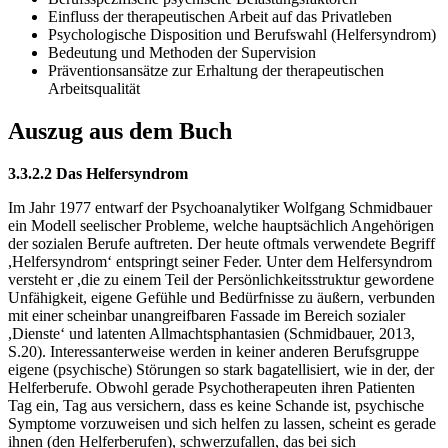
Einfluss der therapeutischen Arbeit auf das Privatleben
Psychologische Disposition und Berufswahl (Helfersyndrom)
Bedeutung und Methoden der Supervision
Präventionsansätze zur Erhaltung der therapeutischen
Arbeitsqualität
Auszug aus dem Buch
3.3.2.2 Das Helfersyndrom
Im Jahr 1977 entwarf der Psychoanalytiker Wolfgang Schmidbauer
ein Modell seelischer Probleme, welche hauptsächlich Angehörigen
der sozialen Berufe auftreten. Der heute oftmals verwendete Begriff
,Helfersyndrom‘ entspringt seiner Feder. Unter dem Helfersyndrom
versteht er ,die zu einem Teil der Persönlichkeitsstruktur gewordene
Unfähigkeit, eigene Gefühle und Bedürfnisse zu äußern, verbunden
mit einer scheinbar unangreifbaren Fassade im Bereich sozialer
,Dienste‘ und latenten Allmachtsphantasien (Schmidbauer, 2013,
S.20). Interessanterweise werden in keiner anderen Berufsgruppe
eigene (psychische) Störungen so stark bagatellisiert, wie in der, der
Helferberufe. Obwohl gerade Psychotherapeuten ihren Patienten
Tag ein, Tag aus versichern, dass es keine Schande ist, psychische
Symptome vorzuweisen und sich helfen zu lassen, scheint es gerade
ihnen (den Helferberufen), schwerzufallen, das bei sich