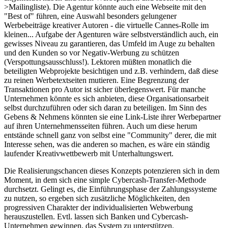
>Mailingliste). Die Agentur könnte auch eine Webseite mit den
"Best of" führen, eine Auswahl besonders gelungener
Werbebeiträge kreativer Autoren - die virtuelle Cannes-Rolle im
kleinen... Aufgabe der Agenturen wäre selbstverständlich auch, ein
gewisses Niveau zu garantieren, das Umfeld im Auge zu behalten
und den Kunden so vor Negativ-Werbung zu schützen
(Verspottungsausschluss!). Lektoren müßten monatlich die
beteiligten Webprojekte besichtigen und z.B. verhindern, daß diese
zu reinen Werbetextseiten mutieren. Eine Begrenzung der
Transaktionen pro Autor ist sicher überlegenswert. Für manche
Unternehmen könnte es sich anbieten, diese Organisationsarbeit
selbst durchzuführen oder sich daran zu beteiligen. Im Sinn des
Gebens & Nehmens könnten sie eine Link-Liste ihrer Werbepartner
auf ihren Unternehmensseiten führen. Auch um diese herum
entstände schnell ganz von selbst eine "Community" derer, die mit
Interesse sehen, was die anderen so machen, es wäre ein ständig
laufender Kreativwettbewerb mit Unterhaltungswert.
Die Realisierungschancen dieses Konzepts potenzieren sich in dem
Moment, in dem sich eine simple Cybercash-Transfer-Methode
durchsetzt. Gelingt es, die Einführungsphase der Zahlungssysteme
zu nutzen, so ergeben sich zusätzliche Möglichkeiten, den
progressiven Charakter der individualisierten Webwerbung
herauszustellen. Evtl. lassen sich Banken und Cybercash-
Unternehmen gewinnen, das System zu unterstützen.