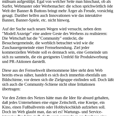
mühsam aufgestülpt. Egal von welcher Seite man hinschaut, ob als
Surfer, Webmaster oder Werbemacher: die schon sprichwörtlich öde
Welt der Banner & Buttons bringt mehr Ärger als Freude, vorsichtig
gesagt. Darüber helfen auch Innovationen wie das interaktive
Banner, Banner-Spiele, etc. nicht hinweg.
Auf der Suche nach neuen Wegen wird versucht, neben dem
"Modell Anzeige" eine andere Geste des Werbens zu realisieren:
Die Wirtschaft hat die "Community" entdeckt, die
Besuchergemeinde, die werblich betrachtet wird wie die
Zuschauergemeinde einer Fernsehsendung. Ziel jeder
kommerziellen Website soll es demnach sein, eine Gemeinde um
sich zu sammeln, die ein geeignetes Umfeld für Produktwerbung
und PR-Aktionen darstellt.
Diese aus der Fernsehwelt übernommene Idee steht dem Web
bereits etwas näher, handelt es sich doch immerhin ebenfalls um
Bildschirme, vor denen sich die Zielgruppe einfinden soll. Doch läßt
sich auch die Community-Schiene nicht ohne Irritationen
übertragen:
Vor den Zeiten des Netzes hätte man die Idee für absurd gehalten,
daß jedes Unternehmen eine eigne Zeitschrift, eine Kneipe, ein
Kino, einen Fußballverein oder Hobbykochklub aufziehen soll.
Doch im Web glaubt man, das sei es! Wartungs- und Service-