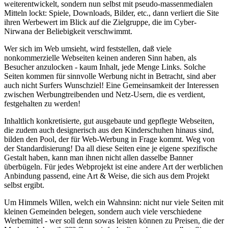
weiterentwickelt, sondern nun selbst mit pseudo-massenmedialen
Mitteln lockt: Spiele, Downloads, Bilder, etc., dann verliert die Site
ihren Werbewert im Blick auf die Zielgruppe, die im Cyber-
Nirwana der Beliebigkeit verschwimmt.
Wer sich im Web umsieht, wird feststellen, daß viele
nonkommerzielle Webseiten keinen anderen Sinn haben, als
Besucher anzulocken - kaum Inhalt, jede Menge Links. Solche
Seiten kommen für sinnvolle Werbung nicht in Betracht, sind aber
auch nicht Surfers Wunschziel! Eine Gemeinsamkeit der Interessen
zwischen Werbungtreibenden und Netz-Usern, die es verdient,
festgehalten zu werden!
Inhaltlich konkretisierte, gut ausgebaute und gepflegte Webseiten,
die zudem auch designerisch aus den Kinderschuhen hinaus sind,
bilden den Pool, der für Web-Werbung in Frage kommt. Weg von
der Standardisierung! Da all diese Seiten eine je eigene spezifische
Gestalt haben, kann man ihnen nicht allen dasselbe Banner
überbügeln. Für jedes Webprojekt ist eine andere Art der werblichen
Anbindung passend, eine Art & Weise, die sich aus dem Projekt
selbst ergibt.
Um Himmels Willen, welch ein Wahnsinn: nicht nur viele Seiten mit
kleinen Gemeinden belegen, sondern auch viele verschiedene
Werbemittel - wer soll denn sowas leisten können zu Preisen, die der