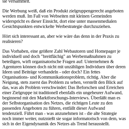
sie versammelt.
Die Werbung weiß, daß ein Produkt zielgruppengerecht angeboten
werden muß. Im Fall von Webseiten mit kleinen Gemeinden
widerspricht es dieser Einsicht, dort eine unter massenmedialen
Gesichtspunkten entwickelte Werbestrategie durchzuziehen.
Hört sich interessant an, aber wie wäre das denn in der Praxis zu
realisieren?
Das Vorhaben, eine größere Zahl Webautoren und Homepager je
individuell und doch "breitflächig" an Werbemaßnahmen zu
beteiligen, wirft organisatorische Fragen auf: Unternehmen &
Agenturen können doch nicht mit unzähligen Individuen über deren
Ideen und Beiträge verhandeln - oder doch? Ein fettes
Organisations- und Kommunikationsproblem, richtig. Aber die
Neigung, stets zuerst das Problem zu sehen, verstellt den Blick auf
das, was als Problem verschwindet: Das Beforschen und Erreichen
einer Zielgruppe ist traditionell ebenfalls ein ungeheurer Aufwand,
beginnend mit den Marktforschungs-Interviews. Überläßt man es
der Selbstorganisation des Netzes, die richtigen Leute zu den
passenden Angeboten zu führen, entfällt dieser Aufwand
tendenziell. Führt man - was anzunehmen ist - die alte Strategie
noch immer weiter, nutznießt sie sogar informatorisch von dem, was
sich in der Eigendynamik des Netzes als Trend herausstellt.