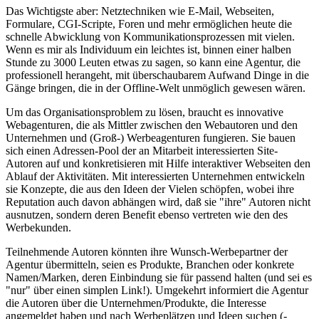
Das Wichtigste aber: Netztechniken wie E-Mail, Webseiten,
Formulare, CGI-Scripte, Foren und mehr ermöglichen heute die
schnelle Abwicklung von Kommunikationsprozessen mit vielen.
Wenn es mir als Individuum ein leichtes ist, binnen einer halben
Stunde zu 3000 Leuten etwas zu sagen, so kann eine Agentur, die
professionell herangeht, mit überschaubarem Aufwand Dinge in die
Gänge bringen, die in der Offline-Welt unmöglich gewesen wären.
Um das Organisationsproblem zu lösen, braucht es innovative
Webagenturen, die als Mittler zwischen den Webautoren und den
Unternehmen und (Groß-) Werbeagenturen fungieren. Sie bauen
sich einen Adressen-Pool der an Mitarbeit interessierten Site-
Autoren auf und konkretisieren mit Hilfe interaktiver Webseiten den
Ablauf der Aktivitäten. Mit interessierten Unternehmen entwickeln
sie Konzepte, die aus den Ideen der Vielen schöpfen, wobei ihre
Reputation auch davon abhängen wird, daß sie "ihre" Autoren nicht
ausnutzen, sondern deren Benefit ebenso vertreten wie den des
Werbekunden.
Teilnehmende Autoren könnten ihre Wunsch-Werbepartner der
Agentur übermitteln, seien es Produkte, Branchen oder konkrete
Namen/Marken, deren Einbindung sie für passend halten (und sei es
"nur" über einen simplen Link!). Umgekehrt informiert die Agentur
die Autoren über die Unternehmen/Produkte, die Interesse
angemeldet haben und nach Werbeplätzen und Ideen suchen (-