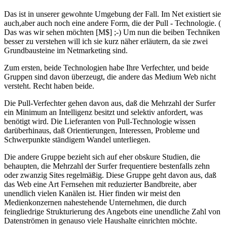
Das ist in unserer gewohnte Umgebung der Fall. Im Net existiert sie
auch,aber auch noch eine andere Form, die der Pull - Technologie. (
Das was wir sehen möchten [M$] ;-) Um nun die beiben Techniken
besser zu verstehen will ich sie kurz näher erläutern, da sie zwei
Grundbausteine im Netmarketing sind.
Zum ersten, beide Technologien habe Ihre Verfechter, und beide
Gruppen sind davon überzeugt, die andere das Medium Web nicht
versteht. Recht haben beide.
Die Pull-Verfechter gehen davon aus, daß die Mehrzahl der Surfer
ein Minimum an Intelligenz besitzt und selektiv anfordert, was
benötigt wird. Die Lieferanten von Pull-Technologie wissen
darüberhinaus, daß Orientierungen, Interessen, Probleme und
Schwerpunkte ständigem Wandel unterliegen.
Die andere Gruppe bezieht sich auf eher obskure Studien, die
behaupten, die Mehrzahl der Surfer frequentiere bestenfalls zehn
oder zwanzig Sites regelmäßig. Diese Gruppe geht davon aus, daß
das Web eine Art Fernsehen mit reduzierter Bandbreite, aber
unendlich vielen Kanälen ist. Hier finden wir meist den
Medienkonzernen nahestehende Unternehmen, die durch
feingliedrige Strukturierung des Angebots eine unendliche Zahl von
Datenströmen in genauso viele Haushalte einrichten möchte.