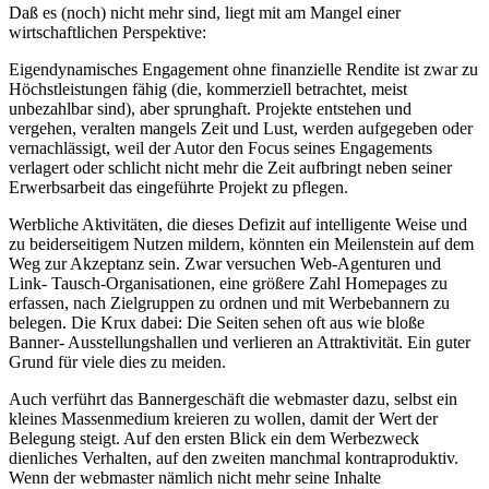
Daß es (noch) nicht mehr sind, liegt mit am Mangel einer
wirtschaftlichen Perspektive:
Eigendynamisches Engagement ohne finanzielle Rendite ist zwar zu
Höchstleistungen fähig (die, kommerziell betrachtet, meist
unbezahlbar sind), aber sprunghaft. Projekte entstehen und
vergehen, veralten mangels Zeit und Lust, werden aufgegeben oder
vernachlässigt, weil der Autor den Focus seines Engagements
verlagert oder schlicht nicht mehr die Zeit aufbringt neben seiner
Erwerbsarbeit das eingeführte Projekt zu pflegen.
Werbliche Aktivitäten, die dieses Defizit auf intelligente Weise und
zu beiderseitigem Nutzen mildern, könnten ein Meilenstein auf dem
Weg zur Akzeptanz sein. Zwar versuchen Web-Agenturen und
Link- Tausch-Organisationen, eine größere Zahl Homepages zu
erfassen, nach Zielgruppen zu ordnen und mit Werbebannern zu
belegen. Die Krux dabei: Die Seiten sehen oft aus wie bloße
Banner- Ausstellungshallen und verlieren an Attraktivität. Ein guter
Grund für viele dies zu meiden.
Auch verführt das Bannergeschäft die webmaster dazu, selbst ein
kleines Massenmedium kreieren zu wollen, damit der Wert der
Belegung steigt. Auf den ersten Blick ein dem Werbezweck
dienliches Verhalten, auf den zweiten manchmal kontraproduktiv.
Wenn der webmaster nämlich nicht mehr seine Inhalte