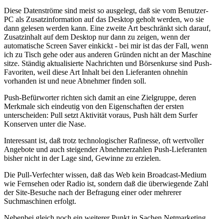
Diese Datenströme sind meist so ausgelegt, daß sie vom Benutzer-
PC als Zusatzinformation auf das Desktop geholt werden, wo sie
dann gelesen werden kann. Eine zweite Art beschränkt sich darauf,
Zusatzinhalt auf dem Desktop nur dann zu zeigen, wenn der
automatische Screen Saver einkickt - bei mir ist das der Fall, wenn
ich zu Tisch gehe oder aus anderen Gründen nicht an der Maschine
sitze. Ständig aktualisierte Nachrichten und Börsenkurse sind Push-
Favoriten, weil diese Art Inhalt bei den Lieferanten ohnehin
vorhanden ist und neue Abnehmer finden soll.
Push-Befürworter richten sich damit an eine Zielgruppe, deren
Merkmale sich eindeutig von den Eigenschaften der ersten
unterscheiden: Pull setzt Aktivität voraus, Push hält dem Surfer
Konserven unter die Nase.
Interessant ist, daß trotz technologischer Rafinesse, oft wertvoller
Angebote und auch steigender Abnehmerzahlen Push-Lieferanten
bisher nicht in der Lage sind, Gewinne zu erzielen.
Die Pull-Verfechter wissen, daß das Web kein Broadcast-Medium
wie Fernsehen oder Radio ist, sondern daß die überwiegende Zahl
der Site-Besuche nach der Befragung einer oder mehrerer
Suchmaschinen erfolgt.
Nebenbei gleich noch ein weiterer Punkt in Sachen Netmarketing.