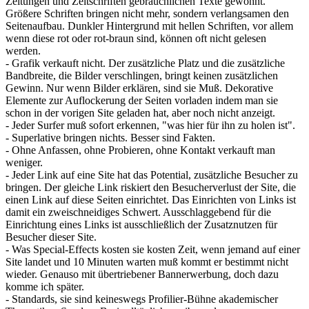
Zeitungen und Zeitschriften gebräuchlichen Texte gewöhnt.
Größere Schriften bringen nicht mehr, sondern verlangsamen den
Seitenaufbau. Dunkler Hintergrund mit hellen Schriften, vor allem
wenn diese rot oder rot-braun sind, können oft nicht gelesen
werden.
- Grafik verkauft nicht. Der zusätzliche Platz und die zusätzliche
Bandbreite, die Bilder verschlingen, bringt keinen zusätzlichen
Gewinn. Nur wenn Bilder erklären, sind sie Muß. Dekorative
Elemente zur Auflockerung der Seiten vorladen indem man sie
schon in der vorigen Site geladen hat, aber noch nicht anzeigt.
- Jeder Surfer muß sofort erkennen, "was hier für ihn zu holen ist".
- Superlative bringen nichts. Besser sind Fakten.
- Ohne Anfassen, ohne Probieren, ohne Kontakt verkauft man
weniger.
- Jeder Link auf eine Site hat das Potential, zusätzliche Besucher zu
bringen. Der gleiche Link riskiert den Besucherverlust der Site, die
einen Link auf diese Seiten einrichtet. Das Einrichten von Links ist
damit ein zweischneidiges Schwert. Ausschlaggebend für die
Einrichtung eines Links ist ausschließlich der Zusatznutzen für
Besucher dieser Site.
- Was Special-Effects kosten sie kosten Zeit, wenn jemand auf einer
Site landet und 10 Minuten warten muß kommt er bestimmt nicht
wieder. Genauso mit übertriebener Bannerwerbung, doch dazu
komme ich später.
- Standards, sie sind keineswegs Profilier-Bühne akademischer