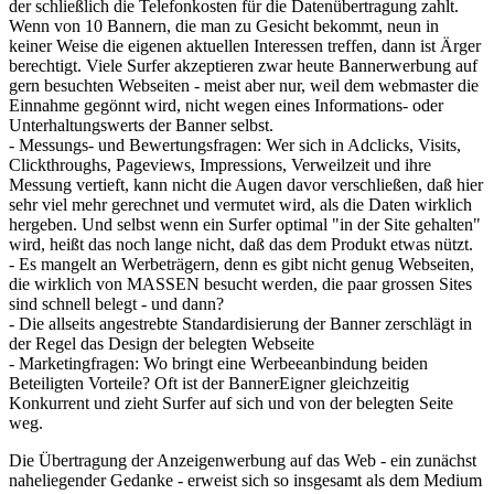
der schließlich die Telefonkosten für die Datenübertragung zahlt.
Wenn von 10 Bannern, die man zu Gesicht bekommt, neun in
keiner Weise die eigenen aktuellen Interessen treffen, dann ist Ärger
berechtigt. Viele Surfer akzeptieren zwar heute Bannerwerbung auf
gern besuchten Webseiten - meist aber nur, weil dem webmaster die
Einnahme gegönnt wird, nicht wegen eines Informations- oder
Unterhaltungswerts der Banner selbst.
- Messungs- und Bewertungsfragen: Wer sich in Adclicks, Visits,
Clickthroughs, Pageviews, Impressions, Verweilzeit und ihre
Messung vertieft, kann nicht die Augen davor verschließen, daß hier
sehr viel mehr gerechnet und vermutet wird, als die Daten wirklich
hergeben. Und selbst wenn ein Surfer optimal "in der Site gehalten"
wird, heißt das noch lange nicht, daß das dem Produkt etwas nützt.
- Es mangelt an Werbeträgern, denn es gibt nicht genug Webseiten,
die wirklich von MASSEN besucht werden, die paar grossen Sites
sind schnell belegt - und dann?
- Die allseits angestrebte Standardisierung der Banner zerschlägt in
der Regel das Design der belegten Webseite
- Marketingfragen: Wo bringt eine Werbeeanbindung beiden
Beteiligten Vorteile? Oft ist der BannerEigner gleichzeitig
Konkurrent und zieht Surfer auf sich und von der belegten Seite
weg.
Die Übertragung der Anzeigenwerbung auf das Web - ein zunächst
naheliegender Gedanke - erweist sich so insgesamt als dem Medium