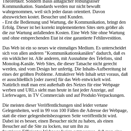
Theoretiker. Sondern Basis alltäglicher reibungsloser
Kommunikation. Standards werden nur nicht bewußt
wahrgenommen, weil sich jeder daran orientiert. Davon
abzuweichen kostet. Besucher und Kunden.
- Erst die Bedienung und Wartung, die Kommunikation, bringt den
Erfolg. Dieser ist bei korrekt implementierten Sites stets größer als
die zur Wartung anfallenden Kosten. Eine Web Site ohne Wartung
und ohne entsprechenden Etat ist eine garantierte Fehlinvestition.
Das Web ist ein so neues wie einmaliges Medium. Es unterscheidet
sich von allen anderen "Kommunikationskanälen" dadurch, daß es
ein wirklicher ist. Alle anderen, mit Ausnahme des Telefons, sind
Monolog-Kanäle. Web Sites, die dieser Tatsache nicht gerecht
werden, sind vom Design her unfertig. Die Inhalts-Aufbereitung ist
eines der größten Probleme. Attraktiver Web Inhalt setzt voraus, daß
er ausschließlich [oder zuerst] für das Web entwickelt wird.
Natürlich muß man erst außerhalb des Netzes für eine Webpage
werben und URLs sieht man heute in fast jeder Anzeige, auf
Lieferwagen, in TV Commercials und auf Produkt-Verpackungen.
Die meisten dieser Veröffentlichungen sind leider vertane
Gelegenheiten, weil in 99 von 100 Fällen die Adresse der Webpage,
statt die einer gelegenheitsbezogenen Seite veröffentlicht wird.
Dabei ist es besser, einen Besucher nicht zu haben, als einen
Besucher auf die Site zu locken, nur um ihn zu