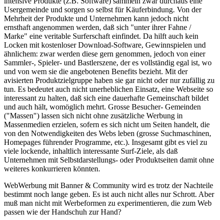
intensive Produkte (z.B. Software) sammeln zwar durchaus eine
Usergemeinde und sorgen so selbst für Käuferbindung. Von der
Mehrheit der Produkte und Unternehmen kann jedoch nicht
ernsthaft angenommen werden, daß sich "unter ihrer Fahne /
Marke" eine veritable Surferschaft einfindet. Da hilft auch kein
Locken mit kostenloser Download-Software, Gewinnspielen und
ähnlichem: zwar werden diese gern genommen, jedoch von einer
Sammler-, Spieler- und Bastlerszene, der es vollständig egal ist, wo
und von wem sie die angebotenen Benefits bezieht. Mit der
avisierten Produktzielgruppe haben sie gar nicht oder nur zufällig zu
tun. Es bedeutet auch nicht unerheblichen Einsatz, eine Webseite so
interessant zu halten, daß sich eine dauerhafte Gemeinschaft bildet
und auch hält, womöglich mehrt. Grosse Besucher- Gemeinden
("Massen") lassen sich nicht ohne zusätzliche Werbung in
Massenmedien erzielen, sofern es sich nicht um Seiten handelt, die
von den Notwendigkeiten des Webs leben (grosse Suchmaschinen,
Homepages führender Programme, etc.). Insgesamt gibt es viel zu
viele lockende, inhaltlich interessante Surf-Ziele, als daß
Unternehmen mit Selbstdarstellungs- oder Produktseiten damit ohne
weiteres konkurrieren könnten.
WebWerbung mit Banner & Community wird es trotz der Nachteile
bestimmt noch lange geben. Es ist auch nicht alles nur Schrott. Aber
muß man nicht mit Werbeformen zu experimentieren, die zum Web
passen wie der Handschuh zur Hand?