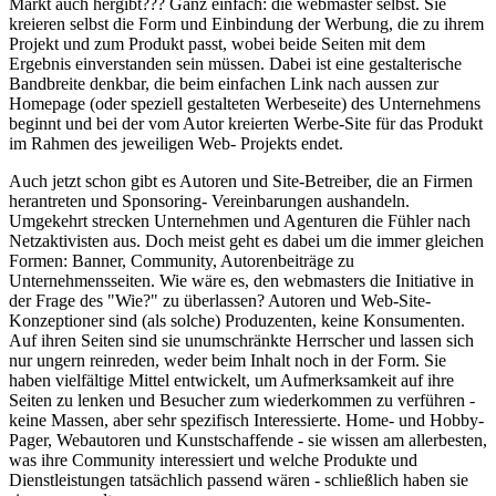
Markt auch hergibt??? Ganz einfach: die webmaster selbst. Sie
kreieren selbst die Form und Einbindung der Werbung, die zu ihrem
Projekt und zum Produkt passt, wobei beide Seiten mit dem
Ergebnis einverstanden sein müssen. Dabei ist eine gestalterische
Bandbreite denkbar, die beim einfachen Link nach aussen zur
Homepage (oder speziell gestalteten Werbeseite) des Unternehmens
beginnt und bei der vom Autor kreierten Werbe-Site für das Produkt
im Rahmen des jeweiligen Web- Projekts endet.
Auch jetzt schon gibt es Autoren und Site-Betreiber, die an Firmen
herantreten und Sponsoring- Vereinbarungen aushandeln.
Umgekehrt strecken Unternehmen und Agenturen die Fühler nach
Netzaktivisten aus. Doch meist geht es dabei um die immer gleichen
Formen: Banner, Community, Autorenbeiträge zu
Unternehmensseiten. Wie wäre es, den webmasters die Initiative in
der Frage des "Wie?" zu überlassen? Autoren und Web-Site-
Konzeptioner sind (als solche) Produzenten, keine Konsumenten.
Auf ihren Seiten sind sie unumschränkte Herrscher und lassen sich
nur ungern reinreden, weder beim Inhalt noch in der Form. Sie
haben vielfältige Mittel entwickelt, um Aufmerksamkeit auf ihre
Seiten zu lenken und Besucher zum wiederkommen zu verführen -
keine Massen, aber sehr spezifisch Interessierte. Home- und Hobby-
Pager, Webautoren und Kunstschaffende - sie wissen am allerbesten,
was ihre Community interessiert und welche Produkte und
Dienstleistungen tatsächlich passend wären - schließlich haben sie