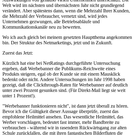
Welt wird im nächsten und übernächsten Jahr nicht grundlegend
verändert. Aber spätestens dann, wenn die Mehrzahl Ihrer Kunden,
die Mehrzahl der Verbraucher, vernetzt sind, wird jedes
Unternehmen gezwungen, alle Betriebsabläufe und
Kommunikationskanäle neu zu bewerten.
Wo ich auch gleich bei meinem gesetzten Hauptthema angekommen
bin. Der Struktur des Netmarketings, jetzt und in Zukunft.
Zuerst das Jetzt:
Kürzlich hat eine bei NetRatings durchgeführte Untersuchung
ergeben, daß Werbebanner die Publikums-Reichweite eines
Produkts steigern, egal ob der Kunde sie mit einem Mausklick
bedenkt oder nicht. Andere Untersuchungen im Jahr 1998 haben
gezeigt, daß die Clickthrough-Raten für Werbebanner auf deutlich
unter zwei Prozent gesunken sind. (Für Direkt-Mail liegt sie weit
unter 1 Prozent!).
"Werbebanner funktionieren nicht", ist dann jetzt überall zu hören.
Bevor ich die Gültigkeit dieser Aussage überprüfe, zuerst das
empfohlene Heilmittel ansehen. Das wesentliche Heilmittel, das
Werber vorschlagen, bedeutet fast immer, mehr Bandbreite zu
verbrauchen - während wir in rasendem Rückwärtsgang zur alten
Schule zurückfallen, die mit ihren fantastischen Bilderfluten die