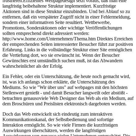
frustrieren.Effizientes Webpagedesign setzt voraus, daß man eine
langfristig beibehaltene Struktur implementiert. Kurzfristige
Aktionen sind in diese Struktur einzubinden. Und bei Ablauf so zu
entfernen, daß ein verspäteter Zugriff nicht in einer Fehlermeldung,
sondern einer informativen Seite resultiert. Wettbewerbe,
Promotions, Sonderaktionen oder wichtige Veröffentlichungen
sollten entsprechend direkt adressiert werden:
http://www.home.com/Unternehmen/Thema.htm Direktes Erreichen
der entsprechenden Seiten interessierter Besucher führt zur positiven
Erfahrung. Links in die vollständige Struktur einer Site ermöglichen
die Vertiefung dort, wo sie erwünscht ist. Wenn der Besucher
Gewünschtes erst umständlich suchen muß, ist das Abwandern
wahrscheinlicher als der Erfolg.
Ein Fehler, oder ein Unterschätzung, die heute noch gemacht wird,
ist, was ich anfangs schon erklärte, die Unterschätzung des
Mediums. So wie "Wir über uns" auf webpages mit den höchsten
Stellenwert genießt - und damit Besucher langweilt oder abstößt -
betrachten genausoviele Web Designer das Web als ein Medium, auf
dem Broschüren und Preislisten elektronisch dargeboten werden.
Doch das Web entwickelt sich eindeutig zum interaktiven
Kommunikationskanal, der Selbstbedienung und sofortige
Interaktion ermöglicht. So wie viele Firmen die kurzfristigen
Auswirkungen überschätzen, werden die langfristigen
Auswirkungen von genauso vielen Unternehmen unterschätzt. Die