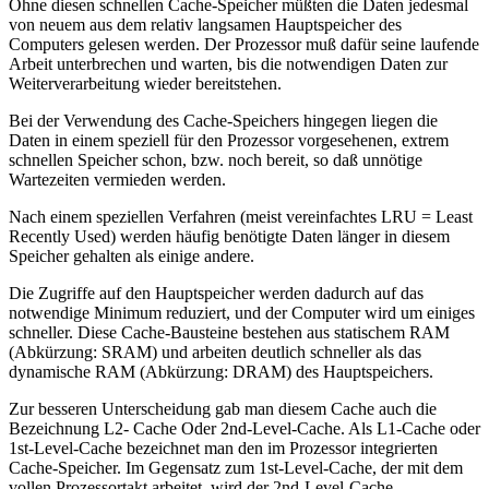
Ohne diesen schnellen Cache-Speicher müßten die Daten jedesmal
von neuem aus dem relativ langsamen Hauptspeicher des
Computers gelesen werden. Der Prozessor muß dafür seine laufende
Arbeit unterbrechen und warten, bis die notwendigen Daten zur
Weiterverarbeitung wieder bereitstehen.
Bei der Verwendung des Cache-Speichers hingegen liegen die
Daten in einem speziell für den Prozessor vorgesehenen, extrem
schnellen Speicher schon, bzw. noch bereit, so daß unnötige
Wartezeiten vermieden werden.
Nach einem speziellen Verfahren (meist vereinfachtes LRU = Least
Recently Used) werden häufig benötigte Daten länger in diesem
Speicher gehalten als einige andere.
Die Zugriffe auf den Hauptspeicher werden dadurch auf das
notwendige Minimum reduziert, und der Computer wird um einiges
schneller. Diese Cache-Bausteine bestehen aus statischem RAM
(Abkürzung: SRAM) und arbeiten deutlich schneller als das
dynamische RAM (Abkürzung: DRAM) des Hauptspeichers.
Zur besseren Unterscheidung gab man diesem Cache auch die
Bezeichnung L2- Cache Oder 2nd-Level-Cache. Als L1-Cache oder
1st-Level-Cache bezeichnet man den im Prozessor integrierten
Cache-Speicher. Im Gegensatz zum 1st-Level-Cache, der mit dem
vollen Prozessortakt arbeitet, wird der 2nd-Level-Cache