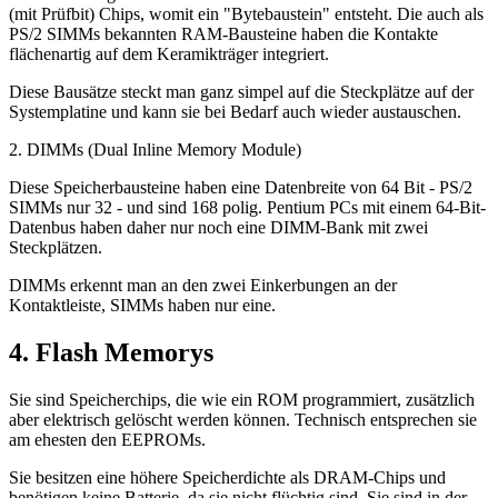
(mit Prüfbit) Chips, womit ein "Bytebaustein" entsteht. Die auch als
PS/2 SIMMs bekannten RAM-Bausteine haben die Kontakte
flächenartig auf dem Keramikträger integriert.
Diese Bausätze steckt man ganz simpel auf die Steckplätze auf der
Systemplatine und kann sie bei Bedarf auch wieder austauschen.
2. DIMMs (Dual Inline Memory Module)
Diese Speicherbausteine haben eine Datenbreite von 64 Bit - PS/2
SIMMs nur 32 - und sind 168 polig. Pentium PCs mit einem 64-Bit-
Datenbus haben daher nur noch eine DIMM-Bank mit zwei
Steckplätzen.
DIMMs erkennt man an den zwei Einkerbungen an der
Kontaktleiste, SIMMs haben nur eine.
4. Flash Memorys
Sie sind Speicherchips, die wie ein ROM programmiert, zusätzlich
aber elektrisch gelöscht werden können. Technisch entsprechen sie
am ehesten den EEPROMs.
Sie besitzen eine höhere Speicherdichte als DRAM-Chips und
benötigen keine Batterie, da sie nicht flüchtig sind. Sie sind in der