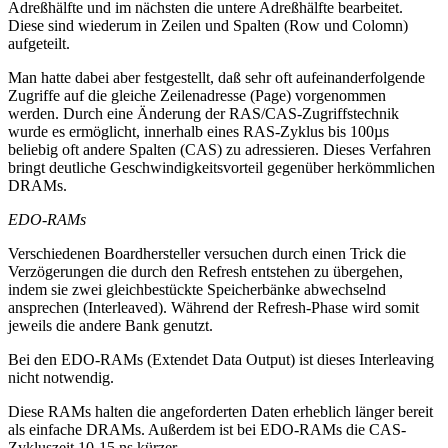
Adreßhälfte und im nächsten die untere Adreßhälfte bearbeitet.
Diese sind wiederum in Zeilen und Spalten (Row und Colomn)
aufgeteilt.
Man hatte dabei aber festgestellt, daß sehr oft aufeinanderfolgende
Zugriffe auf die gleiche Zeilenadresse (Page) vorgenommen
werden. Durch eine Änderung der RAS/CAS-Zugriffstechnik
wurde es ermöglicht, innerhalb eines RAS-Zyklus bis 100µs
beliebig oft andere Spalten (CAS) zu adressieren. Dieses Verfahren
bringt deutliche Geschwindigkeitsvorteil gegenüber herkömmlichen
DRAMs.
EDO-RAMs
Verschiedenen Boardhersteller versuchen durch einen Trick die
Verzögerungen die durch den Refresh entstehen zu übergehen,
indem sie zwei gleichbestückte Speicherbänke abwechselnd
ansprechen (Interleaved). Während der Refresh-Phase wird somit
jeweils die andere Bank genutzt.
Bei den EDO-RAMs (Extendet Data Output) ist dieses Interleaving
nicht notwendig.
Diese RAMs halten die angeforderten Daten erheblich länger bereit
als einfache DRAMs. Außerdem ist bei EDO-RAMs die CAS-
Zykluszeit 10-15 ns kürzer.