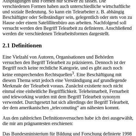
Ausprägungen und Formen nur schwer zu fassen. Die
verschiedenen Formen haben auch unterschiedliche wirtschaftliche
und soziale Bedeutung. So kann ein Telearbeiter z. B. abhängig
Beschäftigter oder Selbständiger sein, gelegentlich oder stets von zu
Hause oder einem Satelillitenbüro aus arbeiten. Nachfolgend soll
versucht werden den Begriff Telearbeit zu definieren. Anschließend
werden die verschiedenen Telearbeitsformen dargestellt.
2.1 Definitionen
Eine Vielzahl von Autoren, Organisationen und Behörden
versuchen den Begriff Telearbeit zu präzisieren. Dennoch ist der
Begriff noch keine rechtliche Kategorie, und es gibt auch noch
3
keine entsprechenden Rechtsquellen
. Eine Beschäftigung mit
diesem Thema setzt jedoch eine Verständigung auf grundlegende
Merkmale der Telearbeit voraus. Zunächst existierte noch nicht
einmal eine einheitliche Begrifflichkeit. Teleheimarbeit, Fernarbeit
und teleworking wurden mit dem Begriff Telearbeit synonym
verwendet. Durchgesetzt hat sich allerdings der Begriff Telearbeit,
der dem amerikanischen „telecomuting“ am nähesten kommt.
Aus den zahlreichen Definitionsversuchen habe ich drei ausgewählt,
die mir am prägnantesten erschienen:
Das Bundesministerium für Bildung und Forschung definierte 1998