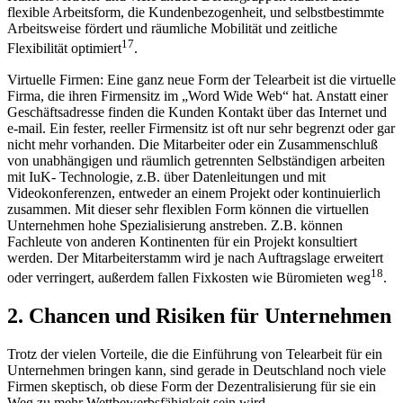
flexible Arbeitsform, die Kundenbezogenheit, und selbstbestimmte
Arbeitsweise fördert und räumliche Mobilität und zeitliche
17
Flexibilität optimiert
.
Virtuelle Firmen: Eine ganz neue Form der Telearbeit ist die virtuelle
Firma, die ihren Firmensitz im „Word Wide Web“ hat. Anstatt einer
Geschäftsadresse finden die Kunden Kontakt über das Internet und
e-mail. Ein fester, reeller Firmensitz ist oft nur sehr begrenzt oder gar
nicht mehr vorhanden. Die Mitarbeiter oder ein Zusammenschluß
von unabhängigen und räumlich getrennten Selbständigen arbeiten
mit IuK- Technologie, z.B. über Datenleitungen und mit
Videokonferenzen, entweder an einem Projekt oder kontinuierlich
zusammen. Mit dieser sehr flexiblen Form können die virtuellen
Unternehmen hohe Spezialisierung anstreben. Z.B. können
Fachleute von anderen Kontinenten für ein Projekt konsultiert
werden. Der Mitarbeiterstamm wird je nach Auftragslage erweitert
18
oder verringert, außerdem fallen Fixkosten wie Büromieten weg
.
2. Chancen und Risiken für Unternehmen
Trotz der vielen Vorteile, die die Einführung von Telearbeit für ein
Unternehmen bringen kann, sind gerade in Deutschland noch viele
Firmen skeptisch, ob diese Form der Dezentralisierung für sie ein
Weg zu mehr Wettbewerbsfähigkeit sein wird.