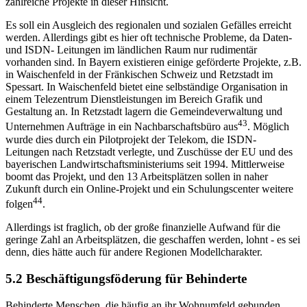
zahlreiche Projekte in dieser Hinsicht.
Es soll ein Ausgleich des regionalen und sozialen Gefälles erreicht
werden. Allerdings gibt es hier oft technische Probleme, da Daten-
und ISDN- Leitungen im ländlichen Raum nur rudimentär
vorhanden sind. In Bayern existieren einige geförderte Projekte, z.B.
in Waischenfeld in der Fränkischen Schweiz und Retzstadt im
Spessart. In Waischenfeld bietet eine selbständige Organisation in
einem Telezentrum Dienstleistungen im Bereich Grafik und
Gestaltung an. In Retzstadt lagern die Gemeindeverwaltung und
43
Unternehmen Aufträge in ein Nachbarschaftsbüro aus
. Möglich
wurde dies durch ein Pilotprojekt der Telekom, die ISDN-
Leitungen nach Retzstadt verlegte, und Zuschüsse der EU und des
bayerischen Landwirtschaftsministeriums seit 1994. Mittlerweise
boomt das Projekt, und den 13 Arbeitsplätzen sollen in naher
Zukunft durch ein Online-Projekt und ein Schulungscenter weitere
44
folgen
.
Allerdings ist fraglich, ob der große finanzielle Aufwand für die
geringe Zahl an Arbeitsplätzen, die geschaffen werden, lohnt - es sei
denn, dies hätte auch für andere Regionen Modellcharakter.
5.2 Beschäftigungsföderung für Behinderte
Behinderte Menschen, die häufig an ihr Wohnumfeld gebunden