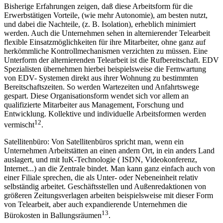
Bisherige Erfahrungen zeigen, daß diese Arbeitsform für die
Erwerbstätigen Vorteile, (wie mehr Autonomie), am besten nutzt,
und dabei die Nachteile, (z. B. Isolation), erheblich minimiert
werden. Auch die Unternehmen sehen in alternierender Telearbeit
flexible Einsatzmöglichkeiten für ihre Mitarbeiter, ohne ganz auf
herkömmliche Kontrollmechanismen verzichten zu müssen. Eine
Unterform der alternierenden Telearbeit ist die Rufbereitschaft. EDV
Spezialisten übernehmen hierbei beispielsweise die Fernwartung
von EDV- Systemen direkt aus ihrer Wohnung zu bestimmten
Bereitschaftszeiten. So werden Wartezeiten und Anfahrtswege
gespart. Diese Organisationsform wendet sich vor allem an
qualifizierte Mitarbeiter aus Management, Forschung und
Entwicklung. Kollektive und individuelle Arbeitsformen werden
12
vermischt
.
Satellitenbüro: Von Satellitenbüros spricht man, wenn ein
Unternehmen Arbeitstätten an einen andern Ort, in ein anders Land
auslagert, und mit IuK-Technologie ( ISDN, Videokonferenz,
Internet...) an die Zentrale bindet. Man kann ganz einfach auch von
einer Filiale sprechen, die als Unter- oder Nebeneinheit relativ
selbständig arbeitet. Geschäftsstellen und Außenredaktionen von
größeren Zeitungsverlagen arbeiten beispielsweise mit dieser Form
von Telearbeit, aber auch expandierende Unternehmen die
13
Bürokosten in Ballungsräumen
.