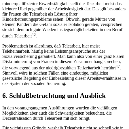
minderqualifizierter Erwerbstätigkeit stellt die Telearbeit meist das
kleinere Übel gegenüber der Arbeitslosigkeit dar. Das gilt besonders
für Frauen die Telearbeit als Lösung ihrer
Kinderbetreuungsprobleme sehen. Obwohl gerade Mütter von
kleinen Kindern die Gefahr sozialer Isolation geraten, versprechen
sie sich dennoch gute Wiedereinstiegsmöglichekeiten in den Beruf
46
durch Telearbeit
.
Problematisch ist allerdings, daß Telearbeit, hier meist
Teleheimarbeit, häufig keine Leistungsansprüche aus der
Sozialversicherung garantiert. Man kann also von einer ganz klaren
Diskriminierung von Frauen in diesem Zusammenhang sprechen,
47
die vorwiegend aus der niedrigbezahlten Teilzeitarbeit herrührt
.
Sinnvoll wäre in solchen Fällen eine eindeutige, möglichst
gesetzliche Regelung der Einbeziehung dieser Arbeitsverhältnisse in
das System der sozialen Sicherung.
6. Schlußbetrachtung und Ausblick
In den vorangegangenen Ausführungen wurden die vielfältigen
Möglichkeiten aber auch die Schwierigkeiten beleuchtet, die
Dezentralisation durch Telearbeit mit sich bringt.
Die wichtigsten Gründe, weshalb Telearbeit nicht so schnell wie in