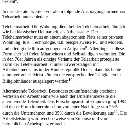
besteht
.
In der Literatur werden vor allem folgende Ausprägungsformen von
Telearbeit unterschieden:
Teleheimarbeit: Die Wohnung dient bei der Teleheimarbeit, ähnlich
wie bei klassischer Heimarbeit, als Arbeitsstätte. Der
Teleheimarbeiter nutzt an einem abgetrennten Platz seiner privaten
Wohnung, IuK- Technologie, d.h. beispielsweise PC und Modem,
9
und erledigt die ihm aufgetragenen Aufgaben
. Allerdings ist diese
Form eher bei freien Mitarbeitern und Selbständigen verbreitet. Die
in den 70er Jahren als einzige Variante der Telearbeit protegierte
Form der Teleheimarbeit ist unter Erwerbstätigen mit
Arbeitnehmerstatus in der Bundesrepublik Deutschland bis heute
kaum verbreitet. Meist können die entsprechenden Tätigkeiten in
10
Billiglohnländer ausgelagert werden
.
Alternierende Telearbeit: Besonders zukunftsträchtig erscheint
Vertreten der Arbeitnehmerwie auch der Unternehmerseite die
alternierende Telearbeit. Das Forschungsinstitut Empirica ging 1994
bei dieser Form immerhin schon von einer Nachfrage von 25%
11
durch die Unternehmen und 35% durch die Bevölkerung aus
. Die
Arbeitsleistung wird wechselweise von Zuhause und vom
betrieblichen Arbeitsplatz erbracht.