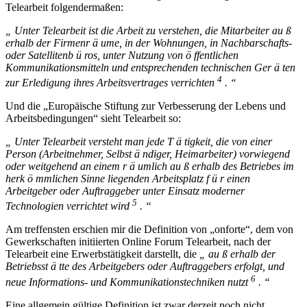
Telearbeit folgendermaßen:
„ Unter Telearbeit ist die Arbeit zu verstehen, die Mitarbeiter au ß
erhalb der Firmenr ä ume, in der Wohnungen, in Nachbarschafts-
oder Satellitenb ü ros, unter Nutzung von ö ffentlichen
Kommunikationsmitteln und entsprechenden technischen Ger ä ten
4
zur Erledigung ihres Arbeitsvertrages verrichten
. “
Und die „Europäische Stiftung zur Verbesserung der Lebens und
Arbeitsbedingungen“ sieht Telearbeit so:
„ Unter Telearbeit versteht man jede T ä tigkeit, die von einer
Person (Arbeitnehmer, Selbst ä ndiger, Heimarbeiter) vorwiegend
oder weitgehend an einem r ä umlich au ß erhalb des Betriebes im
herk ö mmlichen Sinne liegenden Arbeitsplatz f ü r einen
Arbeitgeber oder Auftraggeber unter Einsatz moderner
5
Technologien verrichtet wird
. “
Am treffensten erschien mir die Definition von „onforte“, dem von
Gewerkschaften initiierten Online Forum Telearbeit, nach der
Telearbeit eine Erwerbstätigkeit darstellt, die
„ au ß erhalb der
Betriebsst ä tte des Arbeitgebers oder Auftraggebers erfolgt, und
6
neue Informations- und Kommunikationstechniken nutzt
. “
Eine allgemein gültige Definition ist zwar derzeit noch nicht