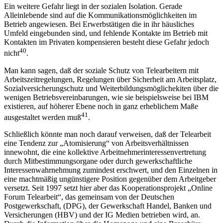
Ein weitere Gefahr liegt in der sozialen Isolation. Gerade
Alleinlebende sind auf die Kommunikationsmöglichkeiten im
Betrieb angewiesen. Bei Erwerbstätigen die in ihr häusliches
Umfeld eingebunden sind, und fehlende Kontakte im Betrieb mit
Kontakten im Privaten kompensieren besteht diese Gefahr jedoch
40
nicht
.
Man kann sagen, daß der soziale Schutz von Telearbeitern mit
Arbeitszeitregelungen, Regelungen über Sicherheit am Arbeitsplatz,
Sozialversicherungschutz und Weiterbildungsmöglichekiten über die
wenigen Betriebsvereinbarungen, wie sie beispielsweise bei IBM
existieren, auf höherer Ebene noch in ganz erheblichem Maße
41
ausgestaltet werden muß
.
Schließlich könnte man noch darauf verweisen, daß der Telearbeit
eine Tendenz zur „Atomisierung“ von Arbeitsverhältnissen
innewohnt, die eine kollektive Arbeitnehmerinteressenvertretung
durch Mitbestimmungsorgane oder durch gewerkschaftliche
Interessenwahrnehmung zumindest erschwert, und den Einzelnen in
eine machtmäßig ungünstigere Position gegenüber dem Arbeitgeber
versetzt. Seit 1997 setzt hier aber das Kooperationsprojekt „Online
Forum Telearbeit“, das gemeinsam von der Deutschen
Postgewerkschaft, (DPG), der Gewerkschaft Handel, Banken und
Versicherungen (HBV) und der IG Medien betrieben wird, an.