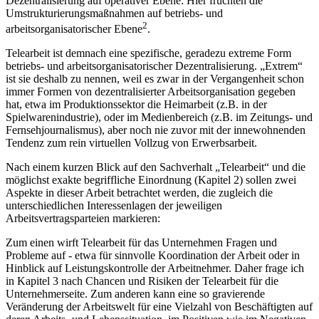
Dezentralisierung auf operativer Ebene: Hier fruchten die
Umstrukturierungsmaßnahmen auf betriebs- und
2
arbeitsorganisatorischer Ebene
.
Telearbeit ist demnach eine spezifische, geradezu extreme Form
betriebs- und arbeitsorganisatorischer Dezentralisierung. „Extrem“
ist sie deshalb zu nennen, weil es zwar in der Vergangenheit schon
immer Formen von dezentralisierter Arbeitsorganisation gegeben
hat, etwa im Produktionssektor die Heimarbeit (z.B. in der
Spielwarenindustrie), oder im Medienbereich (z.B. im Zeitungs- und
Fernsehjournalismus), aber noch nie zuvor mit der innewohnenden
Tendenz zum rein virtuellen Vollzug von Erwerbsarbeit.
Nach einem kurzen Blick auf den Sachverhalt „Telearbeit“ und die
möglichst exakte begriffliche Einordnung (Kapitel 2) sollen zwei
Aspekte in dieser Arbeit betrachtet werden, die zugleich die
unterschiedlichen Interessenlagen der jeweiligen
Arbeitsvertragsparteien markieren:
Zum einen wirft Telearbeit für das Unternehmen Fragen und
Probleme auf - etwa für sinnvolle Koordination der Arbeit oder in
Hinblick auf Leistungskontrolle der Arbeitnehmer. Daher frage ich
in Kapitel 3 nach Chancen und Risiken der Telearbeit für die
Unternehmerseite. Zum anderen kann eine so gravierende
Veränderung der Arbeitswelt für eine Vielzahl von Beschäftigten auf