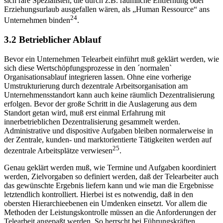
sich rare Spezialisten, die durch z.B. räumliche Entfernung oder
Erziehungsurlaub ausgefallen wären, als „Human Ressource“ ans
24
Unternehmen binden
.
3.2 Betrieblicher Ablauf
Bevor ein Unternehmen Telearbeit einführt muß geklärt werden, wie
sich diese Wertschöpfungsprozesse in den ´normalen`
Organisationsablauf integrieren lassen. Ohne eine vorherige
Umstrukturierung durch dezentrale Arbeitsorganisation am
Unternehmensstandort kann auch keine räumlich Dezentralisierung
erfolgen. Bevor der große Schritt in die Auslagerung aus dem
Standort getan wird, muß erst einmal Erfahrung mit
innerbetrieblichen Dezentralisierung gesammelt werden.
Administrative und dispositive Aufgaben bleiben normalerweise in
der Zentrale, kunden- und marktorientierte Tätigkeiten werden auf
25
dezentrale Arbeitsplätze verwiesen
.
Genau geklärt werden muß, wie Termine und Aufgaben koordiniert
werden, Zielvorgaben so definiert werden, daß der Telearbeiter auch
das gewünschte Ergebnis liefern kann und wie man die Ergebnisse
letztendlich kontrolliert. Hierbei ist es notwendig, daß in den
obersten Hierarchieebenen ein Umdenken einsetzt. Vor allem die
Methoden der Leistungskontrolle müssen an die Anforderungen der
Telearbeit angepaßt werden. So herrscht bei Führungskräften