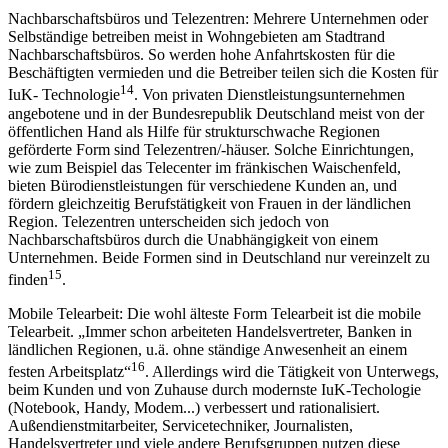
Nachbarschaftsbüros und Telezentren: Mehrere Unternehmen oder
Selbständige betreiben meist in Wohngebieten am Stadtrand
Nachbarschaftsbüros. So werden hohe Anfahrtskosten für die
Beschäftigten vermieden und die Betreiber teilen sich die Kosten für
14
IuK- Technologie
. Von privaten Dienstleistungsunternehmen
angebotene und in der Bundesrepublik Deutschland meist von der
öffentlichen Hand als Hilfe für strukturschwache Regionen
geförderte Form sind Telezentren/-häuser. Solche Einrichtungen,
wie zum Beispiel das Telecenter im fränkischen Waischenfeld,
bieten Bürodienstleistungen für verschiedene Kunden an, und
fördern gleichzeitig Berufstätigkeit von Frauen in der ländlichen
Region. Telezentren unterscheiden sich jedoch von
Nachbarschaftsbüros durch die Unabhängigkeit von einem
Unternehmen. Beide Formen sind in Deutschland nur vereinzelt zu
15
finden
.
Mobile Telearbeit: Die wohl älteste Form Telearbeit ist die mobile
Telearbeit. „Immer schon arbeiteten Handelsvertreter, Banken in
ländlichen Regionen, u.ä. ohne ständige Anwesenheit an einem
16
festen Arbeitsplatz“
. Allerdings wird die Tätigkeit von Unterwegs,
beim Kunden und von Zuhause durch modernste IuK-Techologie
(Notebook, Handy, Modem...) verbessert und rationalisiert.
Außendienstmitarbeiter, Servicetechniker, Journalisten,
Handelsvertreter und viele andere Berufsgruppen nutzen diese