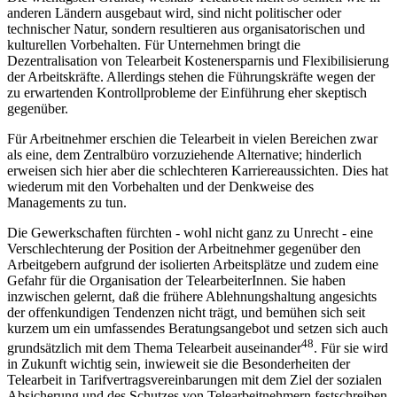
anderen Ländern ausgebaut wird, sind nicht politischer oder
technischer Natur, sondern resultieren aus organisatorischen und
kulturellen Vorbehalten. Für Unternehmen bringt die
Dezentralisation von Telearbeit Kostenersparnis und Flexibilisierung
der Arbeitskräfte. Allerdings stehen die Führungskräfte wegen der
zu erwartenden Kontrollprobleme der Einführung eher skeptisch
gegenüber.
Für Arbeitnehmer erschien die Telearbeit in vielen Bereichen zwar
als eine, dem Zentralbüro vorzuziehende Alternative; hinderlich
erweisen sich hier aber die schlechteren Karriereaussichten. Dies hat
wiederum mit den Vorbehalten und der Denkweise des
Managements zu tun.
Die Gewerkschaften fürchten - wohl nicht ganz zu Unrecht - eine
Verschlechterung der Position der Arbeitnehmer gegenüber den
Arbeitgebern aufgrund der isolierten Arbeitsplätze und zudem eine
Gefahr für die Organisation der TelearbeiterInnen. Sie haben
inzwischen gelernt, daß die frühere Ablehnungshaltung angesichts
der offenkundigen Tendenzen nicht trägt, und bemühen sich seit
kurzem um ein umfassendes Beratungsangebot und setzen sich auch
48
grundsätzlich mit dem Thema Telearbeit auseinander
. Für sie wird
in Zukunft wichtig sein, inwieweit sie die Besonderheiten der
Telearbeit in Tarifvertragsvereinbarungen mit dem Ziel der sozialen
Absicherung und des Schutzes von Telearbeitnehmern festschreiben