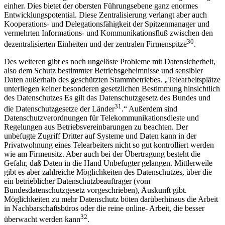
einher. Dies bietet der obersten Führungsebene ganz enormes
Entwicklungspotential. Diese Zentralisierung verlangt aber auch
Kooperations- und Delegationsfähigkeit der Spitzenmanager und
vermehrten Informations- und Kommunikationsfluß zwischen den
30
dezentralisierten Einheiten und der zentralen Firmenspitze
.
Des weiteren gibt es noch ungelöste Probleme mit Datensicherheit,
also dem Schutz bestimmter Betriebsgeheimnisse und sensibler
Daten außerhalb des geschützten Stammbetriebes. „Telearbeitsplätze
unterliegen keiner besonderen gesetzlichen Bestimmung hinsichtlich
des Datenschutzes Es gilt das Datenschutzgesetz des Bundes und
31
die Datenschutzgesetze der Länder
.“ Außerdem sind
Datenschutzverordnungen für Telekommunikationsdieste und
Regelungen aus Betriebsvereinbarungen zu beachten. Der
unbefugte Zugriff Dritter auf Systeme und Daten kann in der
Privatwohnung eines Telearbeiters nicht so gut kontrolliert werden
wie am Firmensitz. Aber auch bei der Übertragung besteht die
Gefahr, daß Daten in die Hand Unbefugter gelangen. Mittlerweile
gibt es aber zahlreiche Möglichkeiten des Datenschutzes, über die
ein betrieblicher Datenschutzbeauftrager (vom
Bundesdatenschutzgesetz vorgeschrieben), Auskunft gibt.
Möglichkeiten zu mehr Datenschutz böten darüberhinaus die Arbeit
in Nachbarschaftsbüros oder die reine online- Arbeit, die besser
32
überwacht werden kann
.