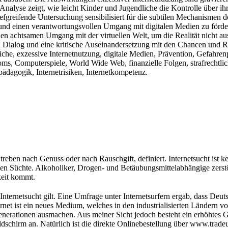
Analyse zeigt, wie leicht Kinder und Jugendliche die Kontrolle über ihr
efgreifende Untersuchung sensibilisiert für die subtilen Mechanismen d
und einen verantwortungsvollen Umgang mit digitalen Medien zu förder
n achtsamen Umgang mit der virtuellen Welt, um die Realität nicht au
en Dialog und eine kritische Auseinandersetzung mit den Chancen und 
iche, exzessive Internetnutzung, digitale Medien, Prävention, Gefahrenp
ooms, Computerspiele, World Wide Web, finanzielle Folgen, strafrechtl
ädagogik, Internetrisiken, Internetkompetenz.
Streben nach Genuss oder nach Rauschgift, definiert. Internetsucht ist 
nden Süchte. Alkoholiker, Drogen- und Betäubungsmittelabhängige zerstö
hkeit kommt.
r Internetsucht gilt. Eine Umfrage unter Internetsurfern ergab, dass D
ernet ist ein neues Medium, welches in den industrialisierten Ländern v
erationen ausmachen. Aus meiner Sicht jedoch besteht ein erhöhtes Ge
schirm an. Natürlich ist die direkte Onlinebestellung über www.tradeup