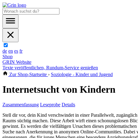
de
en
es
fr
Shop
GRIN Website
Texte veröffentlichen, Rundum-Service genießen
Zur Shop-Startseite
›
Soziologie - Kinder und Jugend
Internetsucht von Kindern
Zusammenfassung
Leseprobe
Details
Stell dir vor, dein Kind verschwindet in einer Parallelwelt, zugängl
Raums süchtig machen. Diese Arbeit wirft einen schonungslosen Blick
gewinnt. Es werden die vielfältigen Ursachen dieses problematischen
Suche nach Anerkennung in anonymen Online-Communities. Dabei wir
eingegangen, die für junge Menschen eine besondere Anziehungskraft 