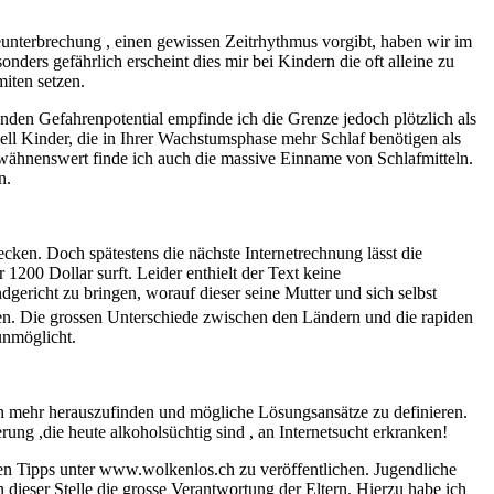
eunterbrechung , einen gewissen Zeitrhythmus vorgibt, haben wir im
nders gefährlich erscheint dies mir bei Kindern die oft alleine zu
iten setzen.
nden Gefahrenpotential empfinde ich die Grenze jedoch plötzlich als
ell Kinder, die in Ihrer Wachstumsphase mehr Schlaf benötigen als
wähnenswert finde ich auch die massive Einname von Schlafmitteln.
n.
ecken. Doch spätestens die nächste Internetrechnung lässt die
1200 Dollar surft. Leider enthielt der Text keine
ericht zu bringen, worauf dieser seine Mutter und sich selbst
ssen. Die grossen Unterschiede zwischen den Ländern und die rapiden
unmöglicht.
h mehr herauszufinden und mögliche Lösungsansätze zu definieren.
rung ,die heute alkoholsüchtig sind , an Internetsucht erkranken!
nden Tipps unter www.wolkenlos.ch zu veröffentlichen. Jugendliche
dieser Stelle die grosse Verantwortung der Eltern. Hierzu habe ich