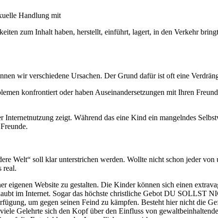
xuelle Handlung mit
 zum Inhalt haben, herstellt, einführt, lagert, in den Verkehr bringt, a
nnen wir verschiedene Ursachen. Der Grund dafür ist oft eine Verdräng
blemen konfrontiert oder haben Auseinandersetzungen mit Ihren Freunden
er Internetnutzung zeigt. Während das eine Kind ein mangelndes Selbstwe
n Freunde.
 Welt“ soll klar unterstrichen werden. Wollte nicht schon jeder von un
 real.
ner eigenen Website zu gestalten. Die Kinder können sich einen extra
es erlaubt im Internet. Sogar das höchste christliche Gebot DU SOLL
fügung, um gegen seinen Feind zu kämpfen. Besteht hier nicht die Gef
its viele Gelehrte sich den Kopf über den Einfluss von gewaltbeinhalt