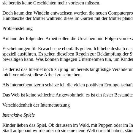
sie bereits keine Geschichten mehr vorlesen müssen.
Doch kaum den Windeln entwachsen werden die neuen Computerprofis ba
Handtasche der Mutter während diese im Garten mit der Mutter plau
Problemstellung
Anhand der folgenden Arbeit sollen die Ursachen und Folgen von exze
Erscheinungen für Erwachsene ebenfalls gelten. Ich hebe deshalb das 
speziell ausführen. Es gelten dieselben Regeln zur Bekämpfung der S
bewältigen kann. Was können hingegen Unternehmen tun, um Kindern
Leider ist das Internet noch zu jung um bereits langfristige Verände
mich veranlasst, diese Arbeit zu schreiben.
Als Internetbenutzerin schätze ich die vielen positiven Errungenschafte
Das Web ist keine schlechte Angewohnheit, es ist ein fester Bestandt
Verschiedenheit der Internetnutzung
Interaktive Spiele
Kinder lieben das Spiel. Ob draussen im Wald, mit Puppen oder im In
Stadt aufgebaut wurde oder ob sie eine neue Welt erreicht haben, stä