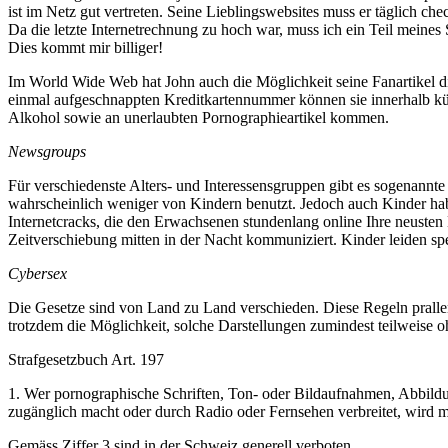
ist im Netz gut vertreten. Seine Lieblingswebsites muss er täglich c
Da die letzte Internetrechnung zu hoch war, muss ich ein Teil meines 
Dies kommt mir billiger!
Im World Wide Web hat John auch die Möglichkeit seine Fanartikel di
einmal aufgeschnappten Kreditkartennummer können sie innerhalb k
Alkohol sowie an unerlaubten Pornographieartikel kommen.
Newsgroups
Für verschiedenste Alters- und Interessensgruppen gibt es sogenann
wahrscheinlich weniger von Kindern benutzt. Jedoch auch Kinder hab
Internetcracks, die den Erwachsenen stundenlang online Ihre neusten
Zeitverschiebung mitten in der Nacht kommuniziert. Kinder leiden sp
Cybersex
Die Gesetze sind von Land zu Land verschieden. Diese Regeln pralle
trotzdem die Möglichkeit, solche Darstellungen zumindest teilweise 
Strafgesetzbuch Art. 197
1. Wer pornographische Schriften, Ton- oder Bildaufnahmen, Abbildun
zugänglich macht oder durch Radio oder Fernsehen verbreitet, wird mi
Gemäss Ziffer 3 sind in der Schweiz generell verboten