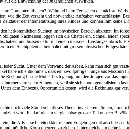
tiv auf die Entwicklung der Jugendlichen auswirken.
n Sie am Computer arbeiten?. Während beim Fernsehen die nächste Werb
iert, wie die Zeit vergeht und notwendige Aufgaben vernachlässigt. Beso
ie Zeitdauer der Internetnutzung ihres Kindes und können Ihm keine Lim
on den herkömmlichen Süchten im physischen Bereich abgrenzt. Im folge
obligaten Nachtessen loggen sich die Chatter ein. Schnell leiden spezi
abschätzen und büssen dafür mit einem massiven Leistungseinbruch. Er
erum ein Suchtpotential beinhaltet mit grossen physischen Folgeschäde
bei jeder Sucht. Unter dem Vorwand der Arbeit, kann man sich gut verst
ikel habe ich entnommen, dass ein zwölfjähriger Junge aus Missouri für 
ie Rechnung für die Mutter hoch genug, um den Jungen vor das Jugendg
as Internet verursacht zu nennen, weil sie sich kaum generalisieren la
n. Unter dem Einbezug Opportunitätskosten, wird die Rechnung gar ver
öchte noch viele Stunden in dieses Thema investieren können, um noc
niziert wird. Es darf nie ein vergleichbar grosser Teil unserer Bevölke
Verein, die A-Klasse bereiterklärt, meinen Fragebogen mit anschliesse
en und mögliche Konsequenzen zu ziehen. Unterstreichen möchte ich an 