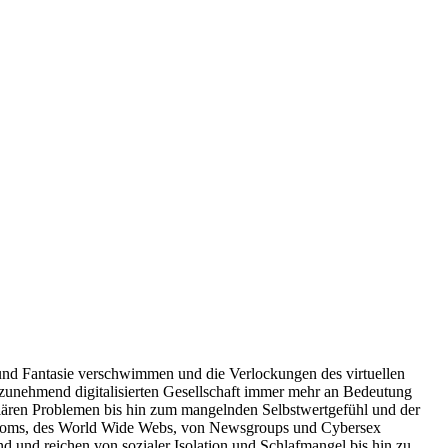
ät und Fantasie verschwimmen und die Verlockungen des virtuellen
r zunehmend digitalisierten Gesellschaft immer mehr an Bedeutung
iliären Problemen bis hin zum mangelnden Selbstwertgefühl und der
trooms, des World Wide Webs, von Newsgroups und Cybersex
 und reichen von sozialer Isolation und Schlafmangel bis hin zu