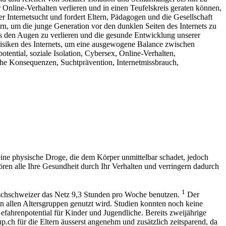
 Online-Verhalten verlieren und in einen Teufelskreis geraten können,
er Internetsucht und fordert Eltern, Pädagogen und die Gesellschaft
n, um die junge Generation vor den dunklen Seiten des Internets zu
s den Augen zu verlieren und die gesunde Entwicklung unserer
Risiken des Internets, um eine ausgewogene Balance zwischen
otential, soziale Isolation, Cybersex, Online-Verhalten,
iche Konsequenzen, Suchtprävention, Internetmissbrauch,
keine physische Droge, die dem Körper unmittelbar schadet, jedoch
ren alle Ihre Gesundheit durch Ihr Verhalten und verringern dadurch
1
eutschschweizer das Netz 9,3 Stunden pro Woche benutzen.
Der
on allen Altersgruppen genutzt wird. Studien konnten noch keine
fahrenpotential für Kinder und Jugendliche. Bereits zweijährige
.ch für die Eltern äusserst angenehm und zusätzlich zeitsparend, da