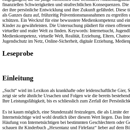
finanziellen Schwierigkeiten und strafrechtlichen Konsequenzen. Die 
der ihre persönliche Entwicklung und ihre Zukunft gefährdet. Diese ti
als Ganzes dazu auf, frühzeitig Präventionsmassnahmen zu ergreifen 
schützen. Ein Weckruf für eine bewusstere Medienkompetenz und eine
Kinder zu gewährleisten. Die Untersuchung plädiert für einen offen
virtueller und realer Welt zu finden. Keywords: Internetsucht, Jugendl
Medienkompetenz, virtuelle Welt, Realität, Erziehung, Eltern, Chatr
Jugendschutz im Netz, Online-Sicherheit, digitale Erziehung, Medienp
Leseprobe
Einleitung
„Sucht“ wird im Lexikon als krankhafte oder leidenschaftliche Gier, 
zeigt sie sehr ähnliche Ursachen und Folgen wie die bereits bestehe
Ihre Leistungsfähigkeit, bis es schliesslich zum Zerfall der Persönlic
Es ist kaum möglich, eine Stundenzahl festzulegen, die als Limite de
Internetsüchtige wird wohl deutlich über diesem Wert liegen. Das Int
Häufung von Internetsüchtigen bei bestimmten Geschlechtern oder Gen
schauen ihr Kinderbuch „Hexentanz und Firlefanz“ lieber auf dem Bild