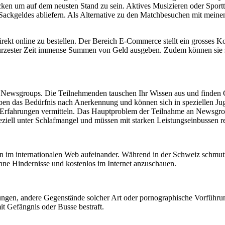
hecken um auf dem neusten Stand zu sein. Aktives Musizieren oder Spor
Sackgeldes abliefern. Als Alternative zu den Matchbesuchen mit meinen 
rekt online zu bestellen. Der Bereich E-Commerce stellt ein grosses K
ürzester Zeit immense Summen von Geld ausgeben. Zudem können sie 
te Newsgroups. Die Teilnehmenden tauschen Ihr Wissen aus und finden 
en das Bedürfnis nach Anerkennung und können sich in speziellen Jug
 Erfahrungen vermitteln. Das Hauptproblem der Teilnahme an Newsgroup
eziell unter Schlafmangel und müssen mit starken Leistungseinbussen r
n im internationalen Web aufeinander. Während in der Schweiz schmutz
ohne Hindernisse und kostenlos im Internet anzuschauen.
gen, andere Gegenstände solcher Art oder pornographische Vorführungen
t Gefängnis oder Busse bestraft.