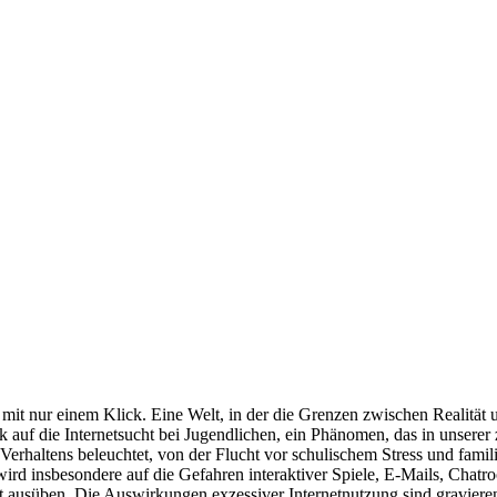
ich mit nur einem Klick. Eine Welt, in der die Grenzen zwischen Realit
 auf die Internetsucht bei Jugendlichen, ein Phänomen, das in unsere
 Verhaltens beleuchtet, von der Flucht vor schulischem Stress und fam
d insbesondere auf die Gefahren interaktiver Spiele, E-Mails, Cha
ausüben. Die Auswirkungen exzessiver Internetnutzung sind gravierend