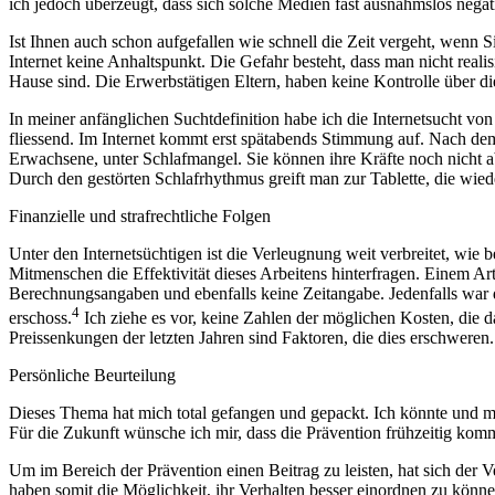
ich jedoch überzeugt, dass sich solche Medien fast ausnahmslos nega
Ist Ihnen auch schon aufgefallen wie schnell die Zeit vergeht, wen
Internet keine Anhaltspunkt. Die Gefahr besteht, dass man nicht realis
Hause sind. Die Erwerbstätigen Eltern, haben keine Kontrolle über d
In meiner anfänglichen Suchtdefinition habe ich die Internetsucht v
fliessend. Im Internet kommt erst spätabends Stimmung auf. Nach dem 
Erwachsene, unter Schlafmangel. Sie können ihre Kräfte noch nicht 
Durch den gestörten Schlafrhythmus greift man zur Tablette, die wied
Finanzielle und strafrechtliche Folgen
Unter den Internetsüchtigen ist die Verleugnung weit verbreitet, wie 
Mitmenschen die Effektivität dieses Arbeitens hinterfragen. Einem Art
Berechnungsangaben und ebenfalls keine Zeitangabe. Jedenfalls war d
4
erschoss.
Ich ziehe es vor, keine Zahlen der möglichen Kosten, die d
Preissenkungen der letzten Jahren sind Faktoren, die dies erschwere
Persönliche Beurteilung
Dieses Thema hat mich total gefangen und gepackt. Ich könnte und m
Für die Zukunft wünsche ich mir, dass die Prävention frühzeitig kommu
Um im Bereich der Prävention einen Beitrag zu leisten, hat sich der 
haben somit die Möglichkeit, ihr Verhalten besser einordnen zu könn