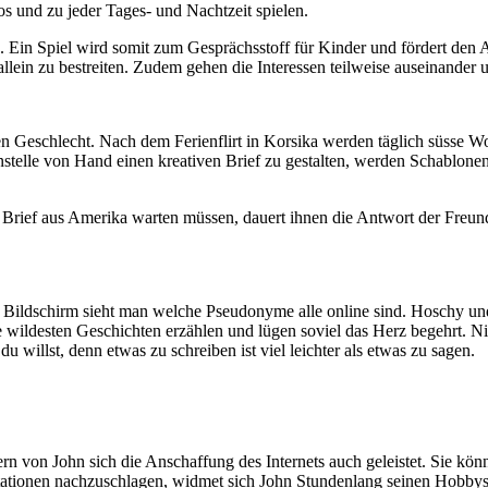
s und zu jeder Tages- und Nachtzeit spielen.
 Ein Spiel wird somit zum Gesprächsstoff für Kinder und fördert den
allein zu bestreiten. Zudem gehen die Interessen teilweise auseinander 
n Geschlecht. Nach dem Ferienflirt in Korsika werden täglich süsse Wor
Anstelle von Hand einen kreativen Brief zu gestalten, werden Schablon
rief aus Amerika warten müssen, dauert ihnen die Antwort der Freunde 
Bildschirm sieht man welche Pseudonyme alle online sind. Hoschy und 
die wildesten Geschichten erzählen und lügen soviel das Herz begehrt.
 willst, denn etwas zu schreiben ist viel leichter als etwas zu sagen.
ltern von John sich die Anschaffung des Internets auch geleistet. Sie k
ationen nachzuschlagen, widmet sich John Stundenlang seinen Hobbys.