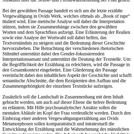
Bei der gewählten Passage handelt es sich um die letzte erzählte
Vergewaltigung in Ovids Werk, welches oftmals als „Book of rape“
tituliert wird. Eine metrische Analyse soll dabei die Interpretation
stützen, indem sie Zusammenhänge zwischen den gewählten
Worten und dem Sprachfluss aufzeigt. Eine Erläuterung der Realien
sowie eine Analyse der Wortwahl soll dabei helfen, das
Textverständnis zu steigern und die Bedeutung dieser Geschichte
hervorzuheben. Die Betrachtung der verschiedenen rhetorischen
Stilmittel unterstützt dabei den Gender-fokussierenden
Interpretationsansatz und unterstützt die Deutung der Textstelle. Um
die Begrifflichkeit der Erzählung zu erleichtern, wird die Passage in
den Gesamtkontext eingebettet. Eine Gliederung der Passage
vereinfacht dabei den inhaltlichen Aspekt der Geschichte und schafft
semantische Abschnitte, die dem Rezipienten den Aufbau und die
Zusammengehörigkeit der einzelnen Textstücke aufzeigen.
Zusätzlich soll die Landschaft in Zusammenhang mit dem Inhalt
gebracht werden, um auch auf dieser Ebene die tiefere Bedeutung
zu erläutern. Mit Hilfe psychoanalytischer Ansätze sollen die
mentalen Abläufe im Kopf der Frau verdeutlicht werden. Durch den
Einbezug einer anderen Vergewaltigungserzählung aus Ovids
Metamorphosen sollen komparatistisch und intratextuell die
Entwicklung der Erzählung und die Wahrnehmung des männlichen