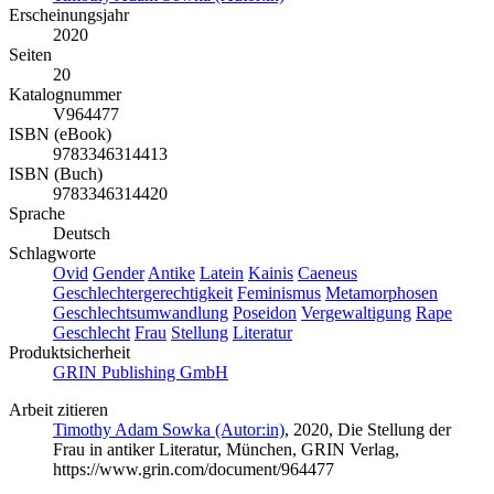
Erscheinungsjahr
2020
Seiten
20
Katalognummer
V964477
ISBN (eBook)
9783346314413
ISBN (Buch)
9783346314420
Sprache
Deutsch
Schlagworte
Ovid
Gender
Antike
Latein
Kainis
Caeneus
Geschlechtergerechtigkeit
Feminismus
Metamorphosen
Geschlechtsumwandlung
Poseidon
Vergewaltigung
Rape
Geschlecht
Frau
Stellung
Literatur
Produktsicherheit
GRIN Publishing GmbH
Arbeit zitieren
Timothy Adam Sowka (Autor:in)
, 2020, Die Stellung der
Frau in antiker Literatur, München, GRIN Verlag,
https://www.grin.com/document/964477