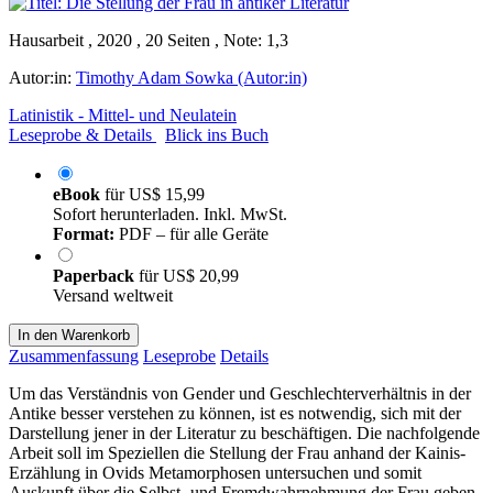
Hausarbeit , 2020 , 20 Seiten , Note: 1,3
Autor:in:
Timothy Adam Sowka (Autor:in)
Latinistik - Mittel- und Neulatein
Leseprobe & Details
Blick ins Buch
eBook
für
US$ 15,99
Sofort herunterladen. Inkl. MwSt.
Format:
PDF – für alle Geräte
Paperback
für
US$ 20,99
Versand weltweit
In den Warenkorb
Zusammenfassung
Leseprobe
Details
Um das Verständnis von Gender und Geschlechterverhältnis in der
Antike besser verstehen zu können, ist es notwendig, sich mit der
Darstellung jener in der Literatur zu beschäftigen. Die nachfolgende
Arbeit soll im Speziellen die Stellung der Frau anhand der Kainis-
Erzählung in Ovids Metamorphosen untersuchen und somit
Auskunft über die Selbst- und Fremdwahrnehmung der Frau geben.