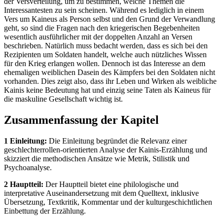
der Versverteilung, um zu bestimmen, welche Themen die
Interessantesten zu sein scheinen. Während es lediglich in einem
Vers um Kaineus als Person selbst und den Grund der Verwandlung
geht, so sind die Fragen nach den kriegerischen Begebenheiten
wesentlich ausführlicher mit der doppelten Anzahl an Versen
beschrieben. Natürlich muss bedacht werden, dass es sich bei den
Rezipienten um Soldaten handelt, welche auch nützliches Wissen
für den Krieg erlangen wollen. Dennoch ist das Interesse an dem
ehemaligen weiblichen Dasein des Kämpfers bei den Soldaten nicht
vorhanden. Dies zeigt also, dass ihr Leben und Wirken als weibliche
Kainis keine Bedeutung hat und einzig seine Taten als Kaineus für
die maskuline Gesellschaft wichtig ist.
Zusammenfassung der Kapitel
1 Einleitung:
Die Einleitung begründet die Relevanz einer
geschlechterrollen-orientierten Analyse der Kainis-Erzählung und
skizziert die methodischen Ansätze wie Metrik, Stilistik und
Psychoanalyse.
2 Hauptteil:
Der Hauptteil bietet eine philologische und
interpretative Auseinandersetzung mit dem Quelltext, inklusive
Übersetzung, Textkritik, Kommentar und der kulturgeschichtlichen
Einbettung der Erzählung.